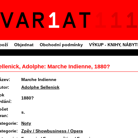
boží
Objednat
Obchodní podmínky
VÝKUP - KNIHY, NÁBY
ellenick, Adolphe: Marche Indienne, 1880?
ázev:
Marche Indienne
utor:
Adolphe Sellenick
ok
1880?
ydání:
očet
s.
tran:
ategorie:
Noty
ategorie:
Zpěv / Showbusiness / Opera