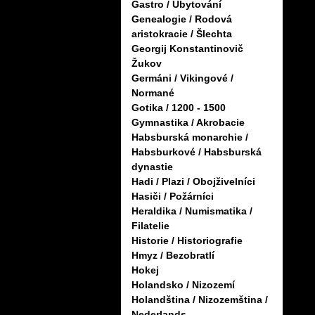
Gastro / Ubytování
Genealogie / Rodová
aristokracie / Šlechta
Georgij Konstantinovič
Žukov
Germáni / Vikingové /
Normané
Gotika / 1200 - 1500
Gymnastika / Akrobacie
Habsburská monarchie /
Habsburkové / Habsburská
dynastie
Hadi / Plazi / Obojživelníci
Hasiči / Požárníci
Heraldika / Numismatika /
Filatelie
Historie / Historiografie
Hmyz / Bezobratlí
Hokej
Holandsko / Nizozemí
Holandština / Nizozemština /
Nederlands