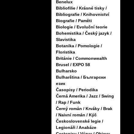
Benelux
Bibliofilie / Krásné tisky /
Bibliografie / Knihovnictví
Biografie / Paměti
Biologie / Evoluční teorie
Bohemistika / Český jazyk /
Slavistika
Botanika / Pomologie /
Floristika
Británie / Commonwealth
Brusel / EXPO 58
Bulharsko
Bulharština / Български
език
Časopisy / Periodika
Černá Amerika / Jazz / Swing
/ Rap / Funk
Černý román / Krváky / Brak
/ Naivní román / Kýč
Československé legie /
Legionáři / Anabáze
Cestopisy / Výzvy / Objevy