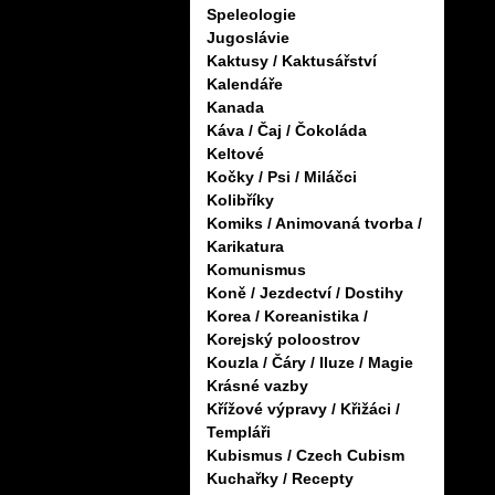
Speleologie
Jugoslávie
Kaktusy / Kaktusářství
Kalendáře
Kanada
Káva / Čaj / Čokoláda
Keltové
Kočky / Psi / Miláčci
Kolibříky
Komiks / Animovaná tvorba /
Karikatura
Komunismus
Koně / Jezdectví / Dostihy
Korea / Koreanistika /
Korejský poloostrov
Kouzla / Čáry / Iluze / Magie
Krásné vazby
Křížové výpravy / Křižáci /
Templáři
Kubismus / Czech Cubism
Kuchařky / Recepty