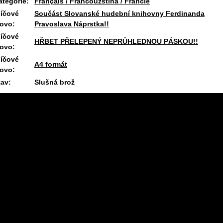
ategorie:
Français / Francouzština / Francie
líčové
Součást Slovanské hudební knihovny Ferdinanda
lovo:
Pravoslava Náprstka!!
líčové
HŘBET PŘELEPENÝ NEPRŮHLEDNOU PÁSKOU!!
lovo:
líčové
A4 formát
lovo:
tav:
Slušná brož
7.8.2026 09:23 #1901