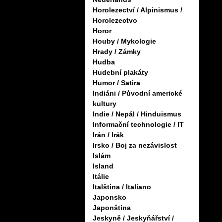
Horolezectví / Alpinismus /
Horolezectvo
Horor
Houby / Mykologie
Hrady / Zámky
Hudba
Hudební plakáty
Humor / Satira
Indiáni / Původní americké
kultury
Indie / Nepál / Hinduismus
Informační technologie / IT
Irán / Irák
Irsko / Boj za nezávislost
Islám
Island
Itálie
Italština / Italiano
Japonsko
Japonština
Jeskyně / Jeskyňářství /