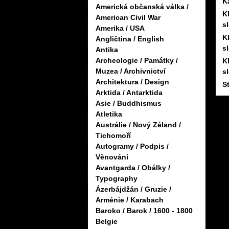
K
Americká občanská válka /
K
American Civil War
s
Amerika / USA
K
Angličtina / English
s
Antika
Archeologie / Památky /
K
Muzea / Archivnictví
s
Architektura / Design
S
Arktida / Antarktida
Asie / Buddhismus
Atletika
Austrálie / Nový Zéland /
Tichomoří
Autogramy / Podpis /
Věnování
Avantgarda / Obálky /
Typography
Ázerbájdžán / Gruzie /
Arménie / Karabach
Baroko / Barok / 1600 - 1800
Belgie