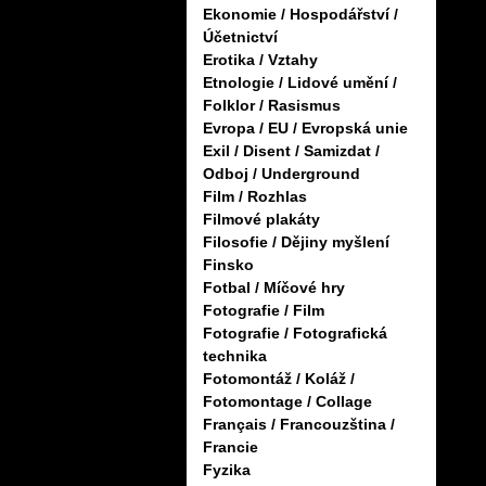
Ekonomie / Hospodářství /
Účetnictví
Erotika / Vztahy
Etnologie / Lidové umění /
Folklor / Rasismus
Evropa / EU / Evropská unie
Exil / Disent / Samizdat /
Odboj / Underground
Film / Rozhlas
Filmové plakáty
Filosofie / Dějiny myšlení
Finsko
Fotbal / Míčové hry
Fotografie / Film
Fotografie / Fotografická
technika
Fotomontáž / Koláž /
Fotomontage / Collage
Français / Francouzština /
Francie
Fyzika