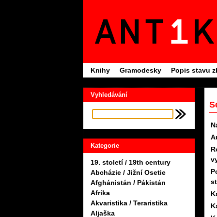
Knihy
Gramodesky
Popis stavu z
Vyhledávání
S
N
A
Kategorie
R
v
19. století / 19th century
P
Abcházie / Jižní Osetie
s
Afghánistán / Pákistán
Afrika
K
Akvaristika / Teraristika
K
Aljaška