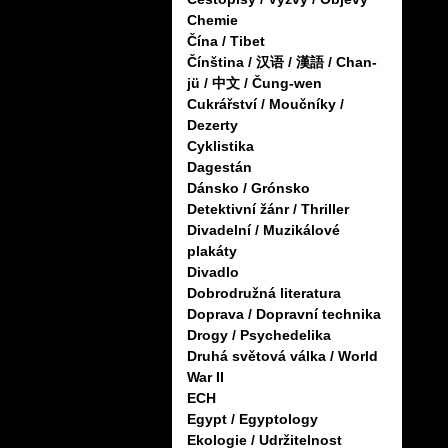
Chemie
Čína / Tibet
Čínština / 汉语 / 漢語 / Chan-
jü / 中文 / Čung-wen
Cukrářství / Moučníky /
Dezerty
Cyklistika
Dagestán
Dánsko / Grónsko
Detektivní žánr / Thriller
Divadelní / Muzikálové
plakáty
Divadlo
Dobrodružná literatura
Doprava / Dopravní technika
Drogy / Psychedelika
Druhá světová válka / World
War II
ECH
Egypt / Egyptology
Ekologie / Udržitelnost