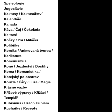
Speleologie
Jugoslávie
Kaktusy / Kaktusářství
Kalendáře
Kanada
Káva / Čaj / Čokoláda
Keltové
Kočky / Psi / Miláčci
Kolibříky
Komiks / Animovaná tvorba /
Karikatura
Komunismus
Koně / Jezdectví / Dostihy
Korea / Koreanistika /
Korejský poloostrov
Kouzla / Čáry / Iluze / Magie
Krásné vazby
Křížové výpravy / Křižáci /
Templáři
Kubismus / Czech Cubism
Kuchařky / Recepty