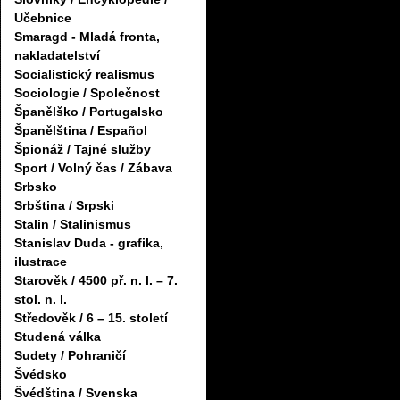
Učebnice
Smaragd - Mladá fronta,
nakladatelství
Socialistický realismus
Sociologie / Společnost
Španělško / Portugalsko
Španělština / Español
Špionáž / Tajné služby
Sport / Volný čas / Zábava
Srbsko
Srbština / Srpski
Stalin / Stalinismus
Stanislav Duda - grafika,
ilustrace
Starověk / 4500 př. n. l. – 7.
stol. n. l.
Středověk / 6 – 15. století
Studená válka
Sudety / Pohraničí
Švédsko
Švédština / Svenska