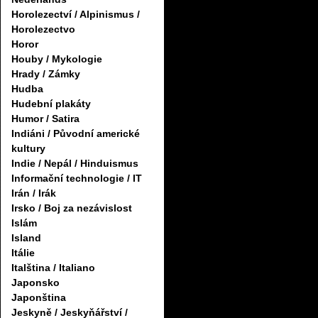
Horolezectví / Alpinismus /
Horolezectvo
Horor
Houby / Mykologie
Hrady / Zámky
Hudba
Hudební plakáty
Humor / Satira
Indiáni / Původní americké
kultury
Indie / Nepál / Hinduismus
Informační technologie / IT
Irán / Irák
Irsko / Boj za nezávislost
Islám
Island
Itálie
Italština / Italiano
Japonsko
Japonština
Jeskyně / Jeskyňářství /