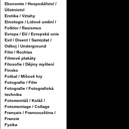
Ekonomie / Hospodářství /
Účetnictví
Erotika / Vztahy
Etnologie / Lidové umění /
Folklor / Rasismus
Evropa / EU / Evropská unie
Exil / Disent / Samizdat /
Odboj / Underground
Film / Rozhlas
Filmové plakáty
Filosofie / Dějiny myšlení
Finsko
Fotbal / Míčové hry
Fotografie / Film
Fotografie / Fotografická
technika
Fotomontáž / Koláž /
Fotomontage / Collage
Français / Francouzština /
Francie
Fyzika