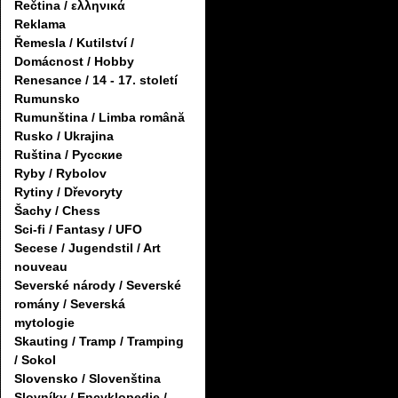
Řečtina / ελληνικά
Reklama
Řemesla / Kutilství /
Domácnost / Hobby
Renesance / 14 - 17. století
Rumunsko
Rumunština / Limba română
Rusko / Ukrajina
Ruština / Русские
Ryby / Rybolov
Rytiny / Dřevoryty
Šachy / Chess
Sci-fi / Fantasy / UFO
Secese / Jugendstil / Art
nouveau
Severské národy / Severské
romány / Severská
mytologie
Skauting / Tramp / Tramping
/ Sokol
Slovensko / Slovenština
Slovníky / Encyklopedie /