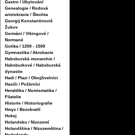
Gastro / Ubytování
Genealogie / Rodová
aristokracie / Šlechta
Georgij Konstantinovič
Žukov
Germáni / Vikingové /
Normané
Gotika / 1200 - 1500
Gymnastika / Akrobacie
Habsburská monarchie /
Habsburkové / Habsburská
dynastie
Hadi / Plazi / Obojživelníci
Hasiči / Požárníci
Heraldika / Numismatika /
Filatelie
Historie / Historiografie
Hmyz / Bezobratlí
Hokej
Holandsko / Nizozemí
Holandština / Nizozemština /
Nederlands