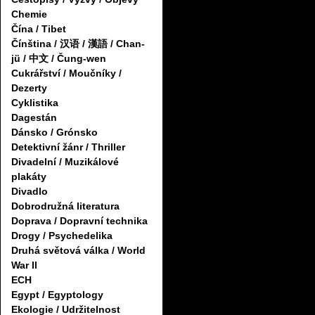
Chemie
Čína / Tibet
Čínština / 汉语 / 漢語 / Chan-
jü / 中文 / Čung-wen
Cukrářství / Moučníky /
Dezerty
Cyklistika
Dagestán
Dánsko / Grónsko
Detektivní žánr / Thriller
Divadelní / Muzikálové
plakáty
Divadlo
Dobrodružná literatura
Doprava / Dopravní technika
Drogy / Psychedelika
Druhá světová válka / World
War II
ECH
Egypt / Egyptology
Ekologie / Udržitelnost