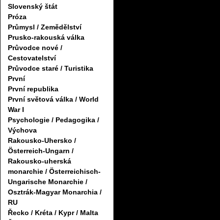
Slovenský štát
Próza
Průmysl / Zemědělství
Prusko-rakouská válka
Průvodce nové /
Cestovatelství
Průvodce staré / Turistika
První
První republika
První světová válka / World
War I
Psychologie / Pedagogika /
Výchova
Rakousko-Uhersko /
Österreich-Ungarn /
Rakousko-uherská
monarchie / Österreichisch-
Ungarische Monarchie /
Osztrák-Magyar Monarchia /
RU
Řecko / Kréta / Kypr / Malta