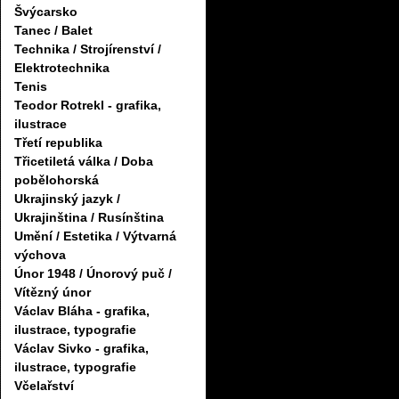
Švýcarsko
Tanec / Balet
Technika / Strojírenství /
Elektrotechnika
Tenis
Teodor Rotrekl - grafika,
ilustrace
Třetí republika
Třicetiletá válka / Doba
pobělohorská
Ukrajinský jazyk /
Ukrajinština / Rusínština
Umění / Estetika / Výtvarná
výchova
Únor 1948 / Únorový puč /
Vítězný únor
Václav Bláha - grafika,
ilustrace, typografie
Václav Sivko - grafika,
ilustrace, typografie
Včelařství