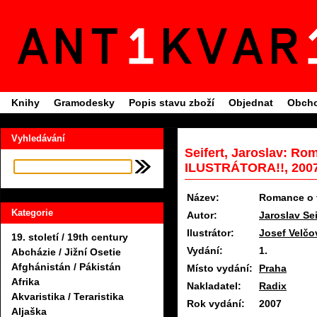
Knihy
Gramodesky
Popis stavu zboží
Objednat
Obcho
Vyhledávání
Seifert, Jaroslav: R
ILUSTRÁTORA!!, 200
Název:
Romance o 
Kategorie
Autor:
Jaroslav Sei
Ilustrátor:
Josef Velčo
19. století / 19th century
Vydání:
1.
Abcházie / Jižní Osetie
Afghánistán / Pákistán
Místo vydání:
Praha
Afrika
Nakladatel:
Radix
Akvaristika / Teraristika
Rok vydání:
2007
Aljaška