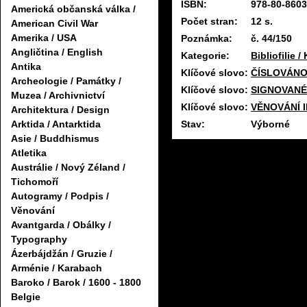
ISBN:
978-80-8603
Americká občanská válka /
Počet stran:
12 s.
American Civil War
Amerika / USA
Poznámka:
č. 44/150
Angličtina / English
Kategorie:
Bibliofilie /
Antika
Klíčové slovo:
ČÍSLOVÁNO
Archeologie / Památky /
Klíčové slovo:
SIGNOVANÉ
Muzea / Archivnictví
Klíčové slovo:
VĚNOVÁNÍ 
Architektura / Design
Stav:
Výborné
Arktida / Antarktida
Asie / Buddhismus
Atletika
Austrálie / Nový Zéland /
Tichomoří
Autogramy / Podpis /
Věnování
Avantgarda / Obálky /
Typography
Ázerbájdžán / Gruzie /
Arménie / Karabach
Baroko / Barok / 1600 - 1800
Belgie