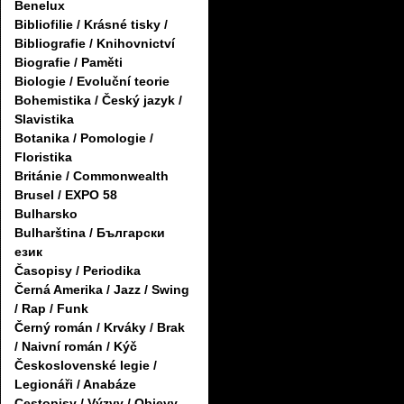
Benelux
Bibliofilie / Krásné tisky /
Bibliografie / Knihovnictví
Biografie / Paměti
Biologie / Evoluční teorie
Bohemistika / Český jazyk /
Slavistika
Botanika / Pomologie /
Floristika
Británie / Commonwealth
Brusel / EXPO 58
Bulharsko
Bulharština / Български
език
Časopisy / Periodika
Černá Amerika / Jazz / Swing
/ Rap / Funk
Černý román / Krváky / Brak
/ Naivní román / Kýč
Československé legie /
Legionáři / Anabáze
Cestopisy / Výzvy / Objevy