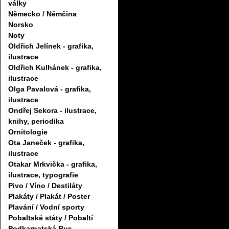
války
Německo / Němčina
Norsko
Noty
Oldřich Jelínek - grafika,
ilustrace
Oldřich Kulhánek - grafika,
ilustrace
Olga Pavalová - grafika,
ilustrace
Ondřej Sekora - ilustrace,
knihy, periodika
Ornitologie
Ota Janeček - grafika,
ilustrace
Otakar Mrkvička - grafika,
ilustrace, typografie
Pivo / Víno / Destiláty
Plakáty / Plakát / Poster
Plavání / Vodní sporty
Pobaltské státy / Pobaltí
Podkarpatská Rus