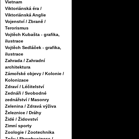
Vietnam
Viktoriánská éra /
Viktoriánská Anglie
Vojenství / Zbraně /
Terorismus
Vojtěch Kubašta - grafika,
ilustrace
Vojtěch Sedláček - grafika,
ilustrace
Zahrada / Zahradní
architektura
Zámořské objevy / Kolonie /
Kolonizace
Zdraví / Léčitelství
Zednáři / Svobodné
zednářství / Masonry
Zelenina / Zdravá výživa
Železnice / Dráhy
Židé / Židovství
Zimní sporty
Zoologie / Zootechnika
Zpěv / Showbusiness /