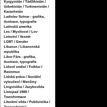
Kyrgyzstán / Tádžikistán /
Uzbekistán / Turkmenistán /
Kazachstán
Ladislav Sutnar - grafika,
ilustrace, typografie
Latinská amerika
Les / Myslivost / Lov
Letectví / Vesmír
LGBT / Gender
Libanon / Libanonská
republika
Libor Fára - grafika,
ilustrace, typografie
Lidové umění / Folklor /
Rasismus
Lidská práva / Sociální
vyloučení / Menšiny
Lingvistika / Jazykověda
Listopad 1989 /
Transformace
Literární věda / Publicistika /
Zpravodajství