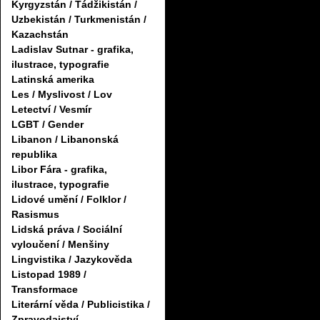
Kyrgyzstán / Tádžikistán /
Uzbekistán / Turkmenistán /
Kazachstán
Ladislav Sutnar - grafika,
ilustrace, typografie
Latinská amerika
Les / Myslivost / Lov
Letectví / Vesmír
LGBT / Gender
Libanon / Libanonská
republika
Libor Fára - grafika,
ilustrace, typografie
Lidové umění / Folklor /
Rasismus
Lidská práva / Sociální
vyloučení / Menšiny
Lingvistika / Jazykověda
Listopad 1989 /
Transformace
Literární věda / Publicistika /
Zpravodajství