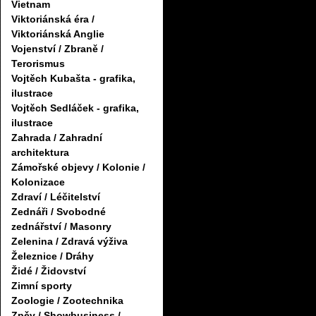
Vietnam
Viktoriánská éra /
Viktoriánská Anglie
Vojenství / Zbraně /
Terorismus
Vojtěch Kubašta - grafika,
ilustrace
Vojtěch Sedláček - grafika,
ilustrace
Zahrada / Zahradní
architektura
Zámořské objevy / Kolonie /
Kolonizace
Zdraví / Léčitelství
Zednáři / Svobodné
zednářství / Masonry
Zelenina / Zdravá výživa
Železnice / Dráhy
Židé / Židovství
Zimní sporty
Zoologie / Zootechnika
Zpěv / Showbusiness /