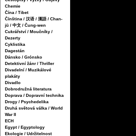
Chemie
Čína / Tibet
Čínština / 汉语 / 漢語 / Chan-
jü / 中文 / Čung-wen
Cukrářství / Moučníky /
Dezerty
Cyklistika
Dagestán
Dánsko / Grónsko
Detektivní žánr / Thriller
Divadelní / Muzikálové
plakáty
Divadlo
Dobrodružná literatura
Doprava / Dopravní technika
Drogy / Psychedelika
Druhá světová válka / World
War II
ECH
Egypt / Egyptology
Ekologie / Udržitelnost