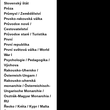
Slovenský štát
Próza
Průmysl / Zemědělství
Prusko-rakouská válka
Průvodce nové /
Cestovatelství
Průvodce staré / Turistika
První
První republika
První světová válka / World
War I
Psychologie / Pedagogika /
Výchova
Rakousko-Uhersko /
Österreich-Ungarn /
Rakousko-uherská
monarchie / Österreichisch-
Ungarische Monarchie /
Osztrák-Magyar Monarchia /
RU
Řecko / Kréta / Kypr / Malta