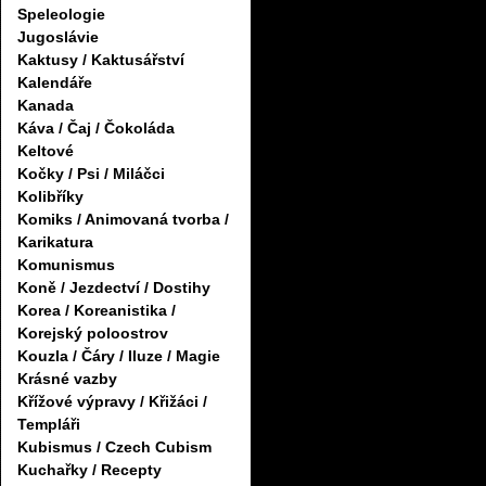
Speleologie
Jugoslávie
Kaktusy / Kaktusářství
Kalendáře
Kanada
Káva / Čaj / Čokoláda
Keltové
Kočky / Psi / Miláčci
Kolibříky
Komiks / Animovaná tvorba /
Karikatura
Komunismus
Koně / Jezdectví / Dostihy
Korea / Koreanistika /
Korejský poloostrov
Kouzla / Čáry / Iluze / Magie
Krásné vazby
Křížové výpravy / Křižáci /
Templáři
Kubismus / Czech Cubism
Kuchařky / Recepty