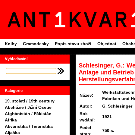
Knihy
Gramodesky
Popis stavu zboží
Objednat
Obcho
Vyhledávání
Schlesinger, G.: Wer
Anlage und Betrieb
Herstellungsverfah
Kategorie
Werkstattstechn
Název:
Fabriken und He
19. století / 19th century
Autor:
G. Schlesinger
Abcházie / Jižní Osetie
Rok
Afghánistán / Pákistán
1921
vydání:
Afrika
Akvaristika / Teraristika
Počet
750 s.
Aljaška
stran: