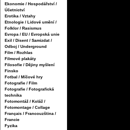
Ekonomie / Hospodářství /
Účetnictví
Erotika / Vztahy
Etnologie / Lidové umění /
Folklor / Rasismus
Evropa / EU / Evropská unie
Exil / Disent / Samizdat /
Odboj / Underground
Film / Rozhlas
Filmové plakáty
Filosofie / Dějiny myšlení
Finsko
Fotbal / Míčové hry
Fotografie / Film
Fotografie / Fotografická
technika
Fotomontáž / Koláž /
Fotomontage / Collage
Français / Francouzština /
Francie
Fyzika