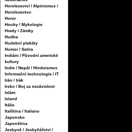
Horolezectví / Alpinismus /
Horolezectvo
Horor
Houby / Mykologie
Hrady / Zámky
Hudba
Hudební plakáty
Humor / Satira
Indiáni / Původní americké
kultury
Indie / Nepál / Hinduismus
Informační technologie / IT
Irán / Irák
Irsko / Boj za nezávislost
Islám
Island
Itálie
Italština / Italiano
Japonsko
Japonština
Jeskyně / Jeskyňářství /