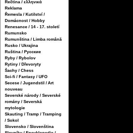
Řečtina / ελληνικά
Reklama
Řemesla / Kutilství /
Domácnost / Hobby
Renesance / 14 - 17. století
Rumunsko
Rumunština / Limba română
Rusko / Ukrajina
Ruština / Русские
Ryby / Rybolov
Rytiny / Dřevoryty
Šachy / Chess
Sci-fi / Fantasy / UFO
Secese / Jugendstil / Art
nouveau
Severské národy / Severské
romány / Severská
mytologie
Skauting / Tramp / Tramping
/ Sokol
Slovensko / Slovenština
Slovníky / Encyklopedie /