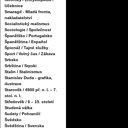
Učebnice
Smaragd - Mladá fronta,
nakladatelství
Socialistický realismus
Sociologie / Společnost
Španělško / Portugalsko
Španělština / Español
Špionáž / Tajné služby
Sport / Volný čas / Zábava
Srbsko
Srbština / Srpski
Stalin / Stalinismus
Stanislav Duda - grafika,
ilustrace
Starověk / 4500 př. n. l. – 7.
stol. n. l.
Středověk / 6 – 15. století
Studená válka
Sudety / Pohraničí
Švédsko
Švédština / Svenska