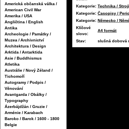
Americká občanská válka /
Kategorie:
Technika / Stroj
American Civil War
Kategorie:
Časopisy / Peri
Amerika / USA
Kategorie:
Německo / Něm
Angličtina / English
Klíčové
Antika
A4 formát
slovo:
Archeologie / Památky /
Muzea / Archivnictví
Stav:
slušná dobová n
Architektura / Design
Arktida / Antarktida
Asie / Buddhismus
Atletika
Austrálie / Nový Zéland /
Tichomoří
Autogramy / Podpis /
Věnování
Avantgarda / Obálky /
Typography
Ázerbájdžán / Gruzie /
Arménie / Karabach
Baroko / Barok / 1600 - 1800
Belgie