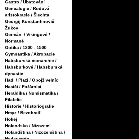
Gastro / Ubytování
Genealogie / Rodová
aristokracie / Šlechta
Georgij Konstantinovič
Žukov
Germáni / Vikingové /
Normané
Gotika / 1200 - 1500
Gymnastika / Akrobacie
Habsburská monarchie /
Habsburkové / Habsburská
dynastie
Hadi / Plazi / Obojživelníci
Hasiči / Požárníci
Heraldika / Numismatika /
Filatelie
Historie / Historiografie
Hmyz / Bezobratlí
Hokej
Holandsko / Nizozemí
Holandština / Nizozemština /
Nederlands