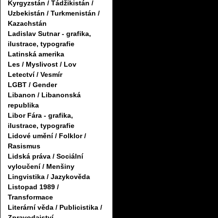
Kyrgyzstán / Tádžikistán /
Uzbekistán / Turkmenistán /
Kazachstán
Ladislav Sutnar - grafika,
ilustrace, typografie
Latinská amerika
Les / Myslivost / Lov
Letectví / Vesmír
LGBT / Gender
Libanon / Libanonská
republika
Libor Fára - grafika,
ilustrace, typografie
Lidové umění / Folklor /
Rasismus
Lidská práva / Sociální
vyloučení / Menšiny
Lingvistika / Jazykověda
Listopad 1989 /
Transformace
Literární věda / Publicistika /
Zpravodajství