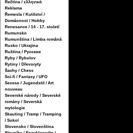
Řečtina / ελληνικά
Reklama
Řemesla / Kutilství /
Domácnost / Hobby
Renesance / 14 - 17. století
Rumunsko
Rumunština / Limba română
Rusko / Ukrajina
Ruština / Русские
Ryby / Rybolov
Rytiny / Dřevoryty
Šachy / Chess
Sci-fi / Fantasy / UFO
Secese / Jugendstil / Art
nouveau
Severské národy / Severské
romány / Severská
mytologie
Skauting / Tramp / Tramping
/ Sokol
Slovensko / Slovenština
Slovníky / Encyklopedie /