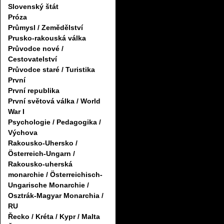
Slovenský štát
Próza
Průmysl / Zemědělství
Prusko-rakouská válka
Průvodce nové /
Cestovatelství
Průvodce staré / Turistika
První
První republika
První světová válka / World
War I
Psychologie / Pedagogika /
Výchova
Rakousko-Uhersko /
Österreich-Ungarn /
Rakousko-uherská
monarchie / Österreichisch-
Ungarische Monarchie /
Osztrák-Magyar Monarchia /
RU
Řecko / Kréta / Kypr / Malta