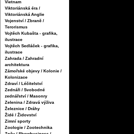
Vietnam
Viktoriánská éra /
Viktoriánská Anglie
Vojenství / Zbraně /
Terorismus
Vojtěch Kubašta - grafika,
ilustrace
Vojtěch Sedláček - grafika,
ilustrace
Zahrada / Zahradní
architektura
Zámořské objevy / Kolonie /
Kolonizace
Zdraví / Léčitelství
Zednáři / Svobodné
zednářství / Masonry
Zelenina / Zdravá výživa
Železnice / Dráhy
Židé / Židovství
Zimní sporty
Zoologie / Zootechnika
Zpěv / Showbusiness /