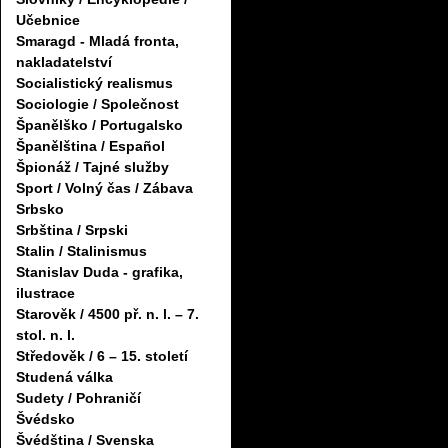
Učebnice
Smaragd - Mladá fronta,
nakladatelství
Socialistický realismus
Sociologie / Společnost
Španělško / Portugalsko
Španělština / Español
Špionáž / Tajné služby
Sport / Volný čas / Zábava
Srbsko
Srbština / Srpski
Stalin / Stalinismus
Stanislav Duda - grafika,
ilustrace
Starověk / 4500 př. n. l. – 7.
stol. n. l.
Středověk / 6 – 15. století
Studená válka
Sudety / Pohraničí
Švédsko
Švédština / Svenska