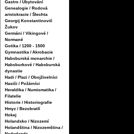
Gastro / Ubytování
Genealogie / Rodová
aristokracie / Šlechta
Georgij Konstantinovič
Žukov
Germáni / Vikingové /
Normané
Gotika / 1200 - 1500
Gymnastika / Akrobacie
Habsburská monarchie /
Habsburkové / Habsburská
dynastie
Hadi / Plazi / Obojživelníci
Hasiči / Požárníci
Heraldika / Numismatika /
Filatelie
Historie / Historiografie
Hmyz / Bezobratlí
Hokej
Holandsko / Nizozemí
Holandština / Nizozemština /
Nederlands