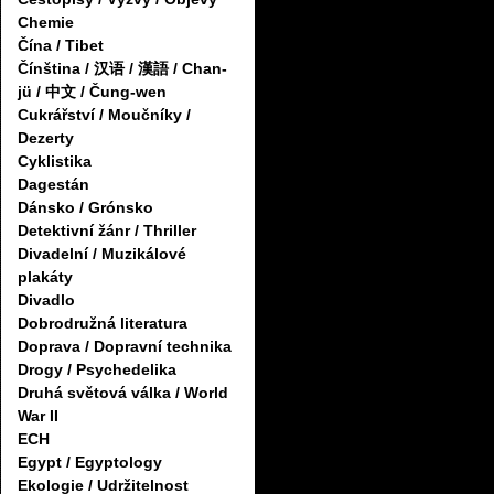
Chemie
Čína / Tibet
Čínština / 汉语 / 漢語 / Chan-
jü / 中文 / Čung-wen
Cukrářství / Moučníky /
Dezerty
Cyklistika
Dagestán
Dánsko / Grónsko
Detektivní žánr / Thriller
Divadelní / Muzikálové
plakáty
Divadlo
Dobrodružná literatura
Doprava / Dopravní technika
Drogy / Psychedelika
Druhá světová válka / World
War II
ECH
Egypt / Egyptology
Ekologie / Udržitelnost