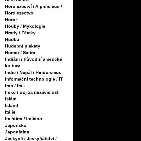
Horolezectví / Alpinismus /
Horolezectvo
Horor
Houby / Mykologie
Hrady / Zámky
Hudba
Hudební plakáty
Humor / Satira
Indiáni / Původní americké
kultury
Indie / Nepál / Hinduismus
Informační technologie / IT
Irán / Irák
Irsko / Boj za nezávislost
Islám
Island
Itálie
Italština / Italiano
Japonsko
Japonština
Jeskyně / Jeskyňářství /