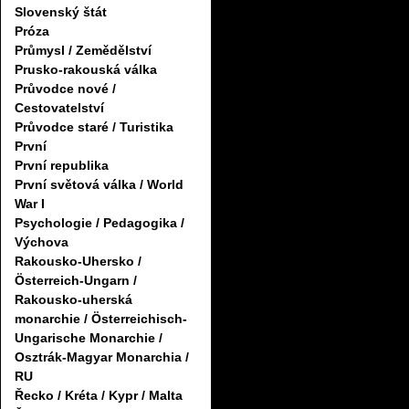
Slovenský štát
Próza
Průmysl / Zemědělství
Prusko-rakouská válka
Průvodce nové /
Cestovatelství
Průvodce staré / Turistika
První
První republika
První světová válka / World
War I
Psychologie / Pedagogika /
Výchova
Rakousko-Uhersko /
Österreich-Ungarn /
Rakousko-uherská
monarchie / Österreichisch-
Ungarische Monarchie /
Osztrák-Magyar Monarchia /
RU
Řecko / Kréta / Kypr / Malta