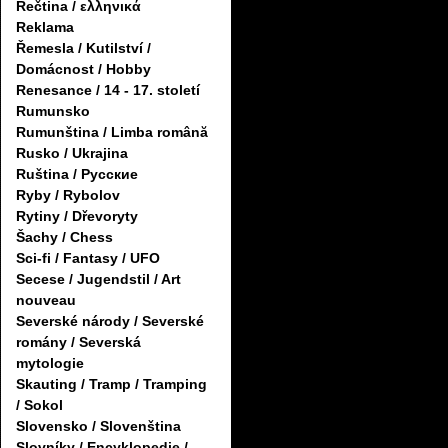
Řečtina / ελληνικά
Reklama
Řemesla / Kutilství /
Domácnost / Hobby
Renesance / 14 - 17. století
Rumunsko
Rumunština / Limba română
Rusko / Ukrajina
Ruština / Русские
Ryby / Rybolov
Rytiny / Dřevoryty
Šachy / Chess
Sci-fi / Fantasy / UFO
Secese / Jugendstil / Art
nouveau
Severské národy / Severské
romány / Severská
mytologie
Skauting / Tramp / Tramping
/ Sokol
Slovensko / Slovenština
Slovníky / Encyklopedie /