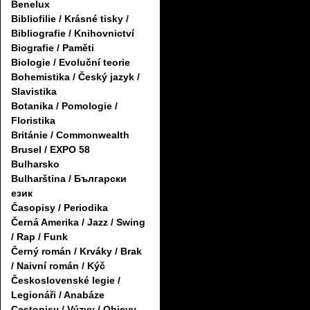
Benelux
Bibliofilie / Krásné tisky /
Bibliografie / Knihovnictví
Biografie / Paměti
Biologie / Evoluční teorie
Bohemistika / Český jazyk /
Slavistika
Botanika / Pomologie /
Floristika
Británie / Commonwealth
Brusel / EXPO 58
Bulharsko
Bulharština / Български
език
Časopisy / Periodika
Černá Amerika / Jazz / Swing
/ Rap / Funk
Černý román / Krváky / Brak
/ Naivní román / Kýč
Československé legie /
Legionáři / Anabáze
Cestopisy / Výzvy / Objevy