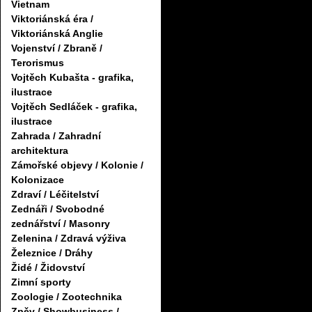
Vietnam
Viktoriánská éra /
Viktoriánská Anglie
Vojenství / Zbraně /
Terorismus
Vojtěch Kubašta - grafika,
ilustrace
Vojtěch Sedláček - grafika,
ilustrace
Zahrada / Zahradní
architektura
Zámořské objevy / Kolonie /
Kolonizace
Zdraví / Léčitelství
Zednáři / Svobodné
zednářství / Masonry
Zelenina / Zdravá výživa
Železnice / Dráhy
Židé / Židovství
Zimní sporty
Zoologie / Zootechnika
Zpěv / Showbusiness /