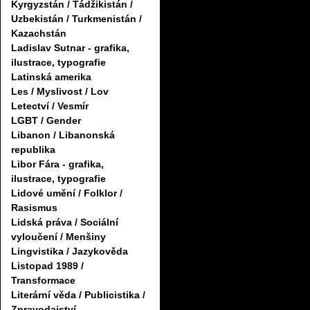
Kyrgyzstán / Tádžikistán /
Uzbekistán / Turkmenistán /
Kazachstán
Ladislav Sutnar - grafika,
ilustrace, typografie
Latinská amerika
Les / Myslivost / Lov
Letectví / Vesmír
LGBT / Gender
Libanon / Libanonská
republika
Libor Fára - grafika,
ilustrace, typografie
Lidové umění / Folklor /
Rasismus
Lidská práva / Sociální
vyloučení / Menšiny
Lingvistika / Jazykověda
Listopad 1989 /
Transformace
Literární věda / Publicistika /
Zpravodajství