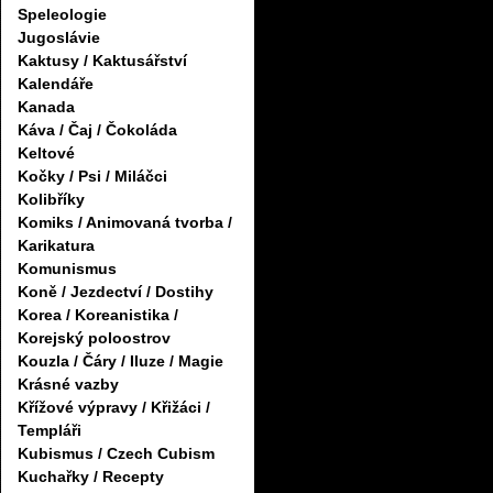
Speleologie
Jugoslávie
Kaktusy / Kaktusářství
Kalendáře
Kanada
Káva / Čaj / Čokoláda
Keltové
Kočky / Psi / Miláčci
Kolibříky
Komiks / Animovaná tvorba /
Karikatura
Komunismus
Koně / Jezdectví / Dostihy
Korea / Koreanistika /
Korejský poloostrov
Kouzla / Čáry / Iluze / Magie
Krásné vazby
Křížové výpravy / Křižáci /
Templáři
Kubismus / Czech Cubism
Kuchařky / Recepty