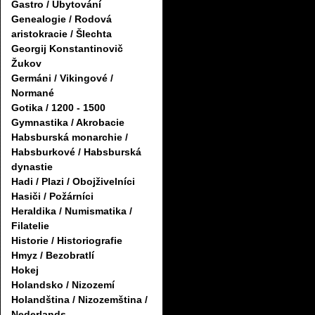
Gastro / Ubytování
Genealogie / Rodová
aristokracie / Šlechta
Georgij Konstantinovič
Žukov
Germáni / Vikingové /
Normané
Gotika / 1200 - 1500
Gymnastika / Akrobacie
Habsburská monarchie /
Habsburkové / Habsburská
dynastie
Hadi / Plazi / Obojživelníci
Hasiči / Požárníci
Heraldika / Numismatika /
Filatelie
Historie / Historiografie
Hmyz / Bezobratlí
Hokej
Holandsko / Nizozemí
Holandština / Nizozemština /
Nederlands