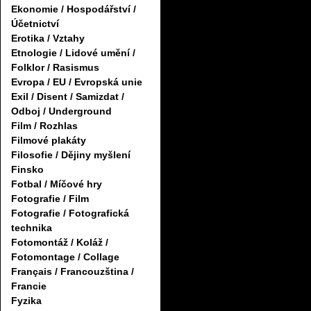
Ekonomie / Hospodářství /
Účetnictví
Erotika / Vztahy
Etnologie / Lidové umění /
Folklor / Rasismus
Evropa / EU / Evropská unie
Exil / Disent / Samizdat /
Odboj / Underground
Film / Rozhlas
Filmové plakáty
Filosofie / Dějiny myšlení
Finsko
Fotbal / Míčové hry
Fotografie / Film
Fotografie / Fotografická
technika
Fotomontáž / Koláž /
Fotomontage / Collage
Français / Francouzština /
Francie
Fyzika