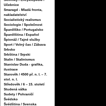
Učebnice
Smaragd - Mladá fronta,
nakladatelství
Socialistický realismus
Sociologie / Společnost
Španělško / Portugalsko
Španělština / Español
Špionáž / Tajné služby
Sport / Volný čas / Zábava
Srbsko
Srbština / Srpski
Stalin / Stalinismus
Stanislav Duda - grafika,
ilustrace
Starověk / 4500 př. n. l. – 7.
stol. n. l.
Středověk / 6 – 15. století
Studená válka
Sudety / Pohraničí
Švédsko
Švédština / Svenska