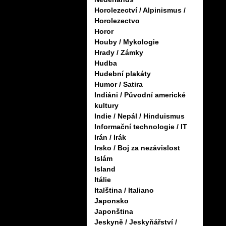
Horolezectví / Alpinismus /
Horolezectvo
Horor
Houby / Mykologie
Hrady / Zámky
Hudba
Hudební plakáty
Humor / Satira
Indiáni / Původní americké
kultury
Indie / Nepál / Hinduismus
Informační technologie / IT
Irán / Irák
Irsko / Boj za nezávislost
Islám
Island
Itálie
Italština / Italiano
Japonsko
Japonština
Jeskyně / Jeskyňářství /