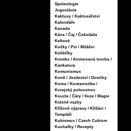
Speleologie
Jugoslávie
Kaktusy / Kaktusářství
Kalendáře
Kanada
Káva / Čaj / Čokoláda
Keltové
Kočky / Psi / Miláčci
Kolibříky
Komiks / Animovaná tvorba /
Karikatura
Komunismus
Koně / Jezdectví / Dostihy
Korea / Koreanistika /
Korejský poloostrov
Kouzla / Čáry / Iluze / Magie
Krásné vazby
Křížové výpravy / Křižáci /
Templáři
Kubismus / Czech Cubism
Kuchařky / Recepty