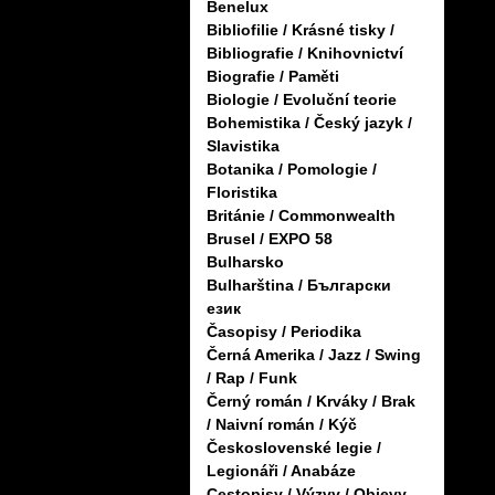
Benelux
Bibliofilie / Krásné tisky /
Bibliografie / Knihovnictví
Biografie / Paměti
Biologie / Evoluční teorie
Bohemistika / Český jazyk /
Slavistika
Botanika / Pomologie /
Floristika
Británie / Commonwealth
Brusel / EXPO 58
Bulharsko
Bulharština / Български
език
Časopisy / Periodika
Černá Amerika / Jazz / Swing
/ Rap / Funk
Černý román / Krváky / Brak
/ Naivní román / Kýč
Československé legie /
Legionáři / Anabáze
Cestopisy / Výzvy / Objevy