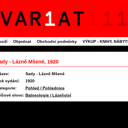
boží
Objednat
Obchodní podmínky
VÝKUP - KNIHY, NÁBY
ady - Lázně Mšené, 1920
ázev:
Sady - Lázně Mšené
ok vydání:
1920
ategorie:
Pohled / Pohlednice
líčové slovo:
Balneologie / Lázeňství
11.6.2025 09:27 #1715