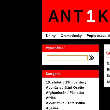
Knihy
Gramodesky
Popis stavu z
Vyhledávání
S
N
R
Kategorie
K
K
19. století / 19th century
Abcházie / Jižní Osetie
Afghánistán / Pákistán
Afrika
Akvaristika / Teraristika
Aljaška