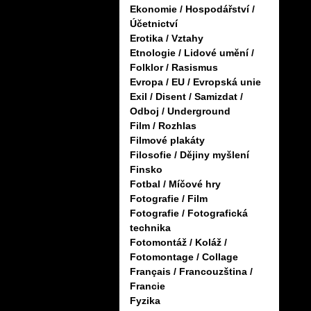
Ekonomie / Hospodářství /
Účetnictví
Erotika / Vztahy
Etnologie / Lidové umění /
Folklor / Rasismus
Evropa / EU / Evropská unie
Exil / Disent / Samizdat /
Odboj / Underground
Film / Rozhlas
Filmové plakáty
Filosofie / Dějiny myšlení
Finsko
Fotbal / Míčové hry
Fotografie / Film
Fotografie / Fotografická
technika
Fotomontáž / Koláž /
Fotomontage / Collage
Français / Francouzština /
Francie
Fyzika