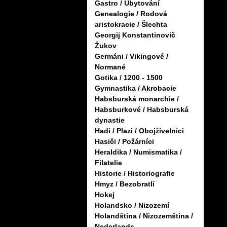
Gastro / Ubytování
Genealogie / Rodová
aristokracie / Šlechta
Georgij Konstantinovič
Žukov
Germáni / Vikingové /
Normané
Gotika / 1200 - 1500
Gymnastika / Akrobacie
Habsburská monarchie /
Habsburkové / Habsburská
dynastie
Hadi / Plazi / Obojživelníci
Hasiči / Požárníci
Heraldika / Numismatika /
Filatelie
Historie / Historiografie
Hmyz / Bezobratlí
Hokej
Holandsko / Nizozemí
Holandština / Nizozemština /
Nederlands