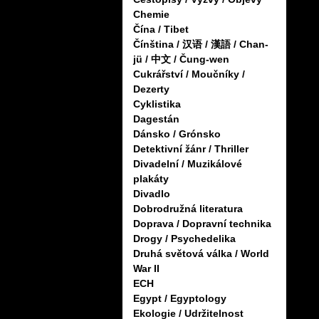
Chemie
Čína / Tibet
Čínština / 汉语 / 漢語 / Chan-
jü / 中文 / Čung-wen
Cukrářství / Moučníky /
Dezerty
Cyklistika
Dagestán
Dánsko / Grónsko
Detektivní žánr / Thriller
Divadelní / Muzikálové
plakáty
Divadlo
Dobrodružná literatura
Doprava / Dopravní technika
Drogy / Psychedelika
Druhá světová válka / World
War II
ECH
Egypt / Egyptology
Ekologie / Udržitelnost