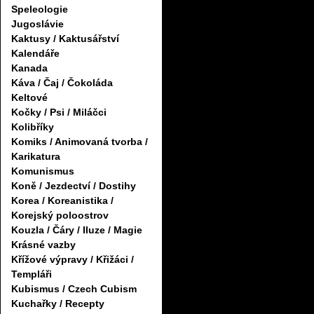
Speleologie
Jugoslávie
Kaktusy / Kaktusářství
Kalendáře
Kanada
Káva / Čaj / Čokoláda
Keltové
Kočky / Psi / Miláčci
Kolibříky
Komiks / Animovaná tvorba /
Karikatura
Komunismus
Koně / Jezdectví / Dostihy
Korea / Koreanistika /
Korejský poloostrov
Kouzla / Čáry / Iluze / Magie
Krásné vazby
Křížové výpravy / Křižáci /
Templáři
Kubismus / Czech Cubism
Kuchařky / Recepty