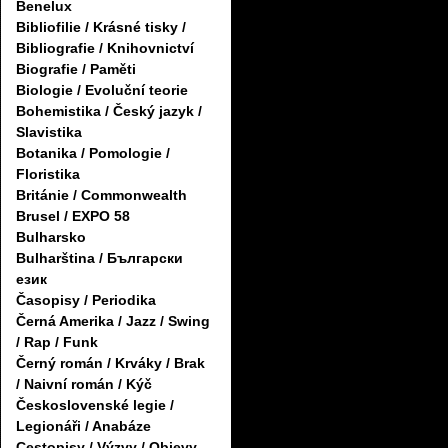
Benelux
Bibliofilie / Krásné tisky /
Bibliografie / Knihovnictví
Biografie / Paměti
Biologie / Evoluční teorie
Bohemistika / Český jazyk /
Slavistika
Botanika / Pomologie /
Floristika
Británie / Commonwealth
Brusel / EXPO 58
Bulharsko
Bulharština / Български
език
Časopisy / Periodika
Černá Amerika / Jazz / Swing
/ Rap / Funk
Černý román / Krváky / Brak
/ Naivní román / Kýč
Československé legie /
Legionáři / Anabáze
Cestopisy / Výzvy / Objevy