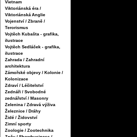
Vietnam
Viktoriánská éra /
Viktoriánská Anglie
Vojenství / Zbraně /
Terorismus
Vojtěch Kubašta - grafika,
ilustrace
Vojtěch Sedláček - grafika,
ilustrace
Zahrada / Zahradní
architektura
Zámořské objevy / Kolonie /
Kolonizace
Zdraví / Léčitelství
Zednáři / Svobodné
zednářství / Masonry
Zelenina / Zdravá výživa
Železnice / Dráhy
Židé / Židovství
Zimní sporty
Zoologie / Zootechnika
Zpěv / Showbusiness /