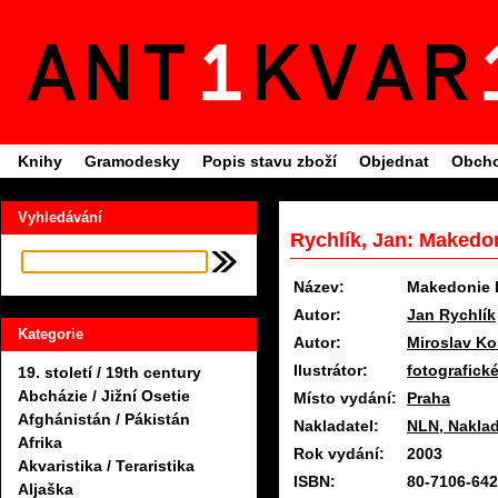
Knihy
Gramodesky
Popis stavu zboží
Objednat
Obcho
Vyhledávání
Rychlík, Jan: Makedon
Název:
Makedonie D
Autor:
Jan Rychlík
Kategorie
Autor:
Miroslav K
Ilustrátor:
fotografické
19. století / 19th century
Abcházie / Jižní Osetie
Místo vydání:
Praha
Afghánistán / Pákistán
Nakladatel:
NLN, Naklad
Afrika
Rok vydání:
2003
Akvaristika / Teraristika
ISBN:
80-7106-642
Aljaška