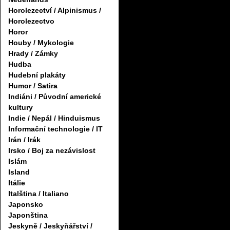
Horolezectví / Alpinismus /
Horolezectvo
Horor
Houby / Mykologie
Hrady / Zámky
Hudba
Hudební plakáty
Humor / Satira
Indiáni / Původní americké
kultury
Indie / Nepál / Hinduismus
Informační technologie / IT
Irán / Irák
Irsko / Boj za nezávislost
Islám
Island
Itálie
Italština / Italiano
Japonsko
Japonština
Jeskyně / Jeskyňářství /