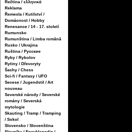
Řečtina / ελληνικά
Reklama
Řemesla / Kutilství /
Domácnost / Hobby
Renesance / 14 - 17. století
Rumunsko
Rumunština / Limba română
Rusko / Ukrajina
Ruština / Русские
Ryby / Rybolov
Rytiny / Dřevoryty
Šachy / Chess
Sci-fi / Fantasy / UFO
Secese / Jugendstil / Art
nouveau
Severské národy / Severské
romány / Severská
mytologie
Skauting / Tramp / Tramping
/ Sokol
Slovensko / Slovenština
Slovníky / Encyklopedie /