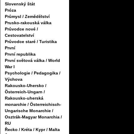
Slovenský štát
Próza
Průmysl / Zemědělství
Prusko-rakouská válka
Průvodce nové /
Cestovatelství
Průvodce staré / Turistika
První
První republika
První světová válka / World
War I
Psychologie / Pedagogika /
Výchova
Rakousko-Uhersko /
Österreich-Ungarn /
Rakousko-uherská
monarchie / Österreichisch-
Ungarische Monarchie /
Osztrák-Magyar Monarchia /
RU
Řecko / Kréta / Kypr / Malta