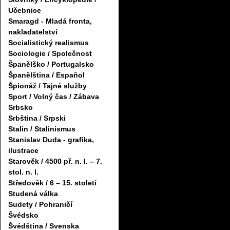
Učebnice
Smaragd - Mladá fronta,
nakladatelství
Socialistický realismus
Sociologie / Společnost
Španělško / Portugalsko
Španělština / Español
Špionáž / Tajné služby
Sport / Volný čas / Zábava
Srbsko
Srbština / Srpski
Stalin / Stalinismus
Stanislav Duda - grafika,
ilustrace
Starověk / 4500 př. n. l. – 7.
stol. n. l.
Středověk / 6 – 15. století
Studená válka
Sudety / Pohraničí
Švédsko
Švédština / Svenska