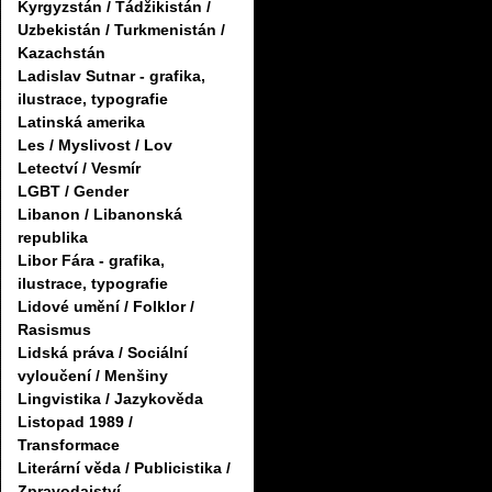
Kyrgyzstán / Tádžikistán /
Uzbekistán / Turkmenistán /
Kazachstán
Ladislav Sutnar - grafika,
ilustrace, typografie
Latinská amerika
Les / Myslivost / Lov
Letectví / Vesmír
LGBT / Gender
Libanon / Libanonská
republika
Libor Fára - grafika,
ilustrace, typografie
Lidové umění / Folklor /
Rasismus
Lidská práva / Sociální
vyloučení / Menšiny
Lingvistika / Jazykověda
Listopad 1989 /
Transformace
Literární věda / Publicistika /
Zpravodajství