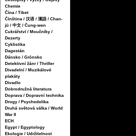
Chemie
Čína / Tibet
Čínština / 汉语 / 漢語 / Chan-
jü / 中文 / Čung-wen
Cukrářství / Moučníky /
Dezerty
Cyklistika
Dagestán
Dánsko / Grónsko
Detektivní žánr / Thriller
Divadelní / Muzikálové
plakáty
Divadlo
Dobrodružná literatura
Doprava / Dopravní technika
Drogy / Psychedelika
Druhá světová válka / World
War II
ECH
Egypt / Egyptology
Ekologie / Udržitelnost