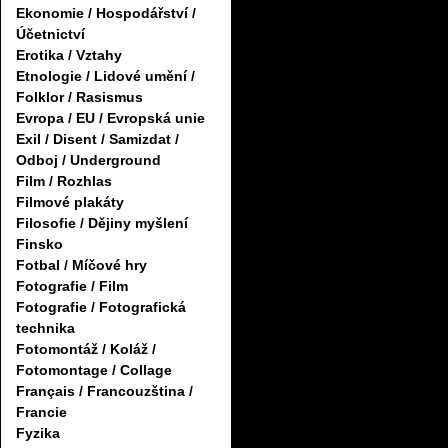
Ekonomie / Hospodářství /
Účetnictví
Erotika / Vztahy
Etnologie / Lidové umění /
Folklor / Rasismus
Evropa / EU / Evropská unie
Exil / Disent / Samizdat /
Odboj / Underground
Film / Rozhlas
Filmové plakáty
Filosofie / Dějiny myšlení
Finsko
Fotbal / Míčové hry
Fotografie / Film
Fotografie / Fotografická
technika
Fotomontáž / Koláž /
Fotomontage / Collage
Français / Francouzština /
Francie
Fyzika