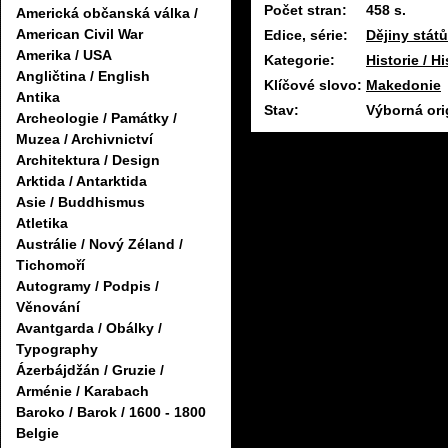
Počet stran:
458 s.
Americká občanská válka /
American Civil War
Edice, série:
Dějiny států
Amerika / USA
Kategorie:
Historie / H
Angličtina / English
Klíčové slovo:
Makedonie
Antika
Stav:
Výborná ori
Archeologie / Památky /
Muzea / Archivnictví
Architektura / Design
Arktida / Antarktida
Asie / Buddhismus
Atletika
Austrálie / Nový Zéland /
Tichomoří
Autogramy / Podpis /
Věnování
Avantgarda / Obálky /
Typography
Ázerbájdžán / Gruzie /
Arménie / Karabach
Baroko / Barok / 1600 - 1800
Belgie