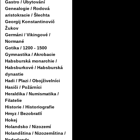
Gastro / Ubytování
Genealogie / Rodová
aristokracie / Šlechta
Georgij Konstantinovič
Žukov
Germáni / Vikingové /
Normané
Gotika / 1200 - 1500
Gymnastika / Akrobacie
Habsburská monarchie /
Habsburkové / Habsburská
dynastie
Hadi / Plazi / Obojživelníci
Hasiči / Požárníci
Heraldika / Numismatika /
Filatelie
Historie / Historiografie
Hmyz / Bezobratlí
Hokej
Holandsko / Nizozemí
Holandština / Nizozemština /
Nederlands