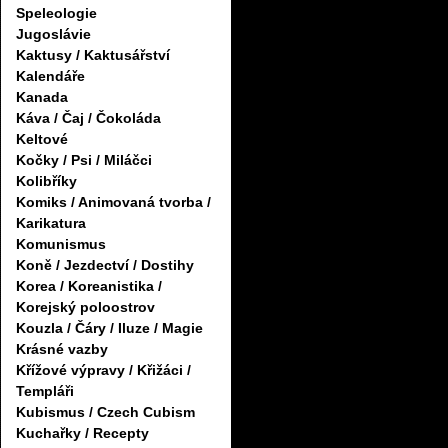
Speleologie
Jugoslávie
Kaktusy / Kaktusářství
Kalendáře
Kanada
Káva / Čaj / Čokoláda
Keltové
Kočky / Psi / Miláčci
Kolibříky
Komiks / Animovaná tvorba /
Karikatura
Komunismus
Koně / Jezdectví / Dostihy
Korea / Koreanistika /
Korejský poloostrov
Kouzla / Čáry / Iluze / Magie
Krásné vazby
Křížové výpravy / Křižáci /
Templáři
Kubismus / Czech Cubism
Kuchařky / Recepty