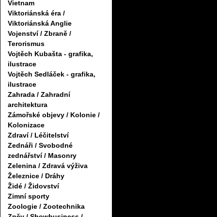
Vietnam
Viktoriánská éra /
Viktoriánská Anglie
Vojenství / Zbraně /
Terorismus
Vojtěch Kubašta - grafika,
ilustrace
Vojtěch Sedláček - grafika,
ilustrace
Zahrada / Zahradní
architektura
Zámořské objevy / Kolonie /
Kolonizace
Zdraví / Léčitelství
Zednáři / Svobodné
zednářství / Masonry
Zelenina / Zdravá výživa
Železnice / Dráhy
Židé / Židovství
Zimní sporty
Zoologie / Zootechnika
Zpěv / Showbusiness /