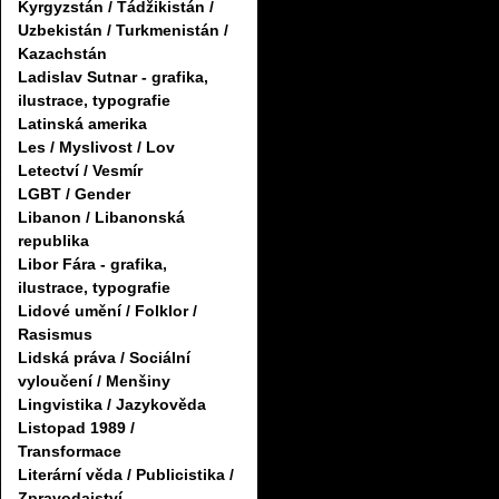
Kyrgyzstán / Tádžikistán /
Uzbekistán / Turkmenistán /
Kazachstán
Ladislav Sutnar - grafika,
ilustrace, typografie
Latinská amerika
Les / Myslivost / Lov
Letectví / Vesmír
LGBT / Gender
Libanon / Libanonská
republika
Libor Fára - grafika,
ilustrace, typografie
Lidové umění / Folklor /
Rasismus
Lidská práva / Sociální
vyloučení / Menšiny
Lingvistika / Jazykověda
Listopad 1989 /
Transformace
Literární věda / Publicistika /
Zpravodajství