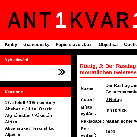
Knihy
Gramodesky
Popis stavu zboží
Objednat
Obcho
Vyhledávání
Röttig, J: Der Rastta
monatlichen Geistes
Der Rasttag am
Název:
Geistessamml
Kategorie
Autor:
J Röttig
19. století / 19th century
Místo
Abcházie / Jižní Osetie
Innsbruck
vydání:
Afghánistán / Pákistán
Nakladatel:
Marianischer V
Afrika
Akvaristika / Teraristika
Rok
1923
Aljaška
vydání: