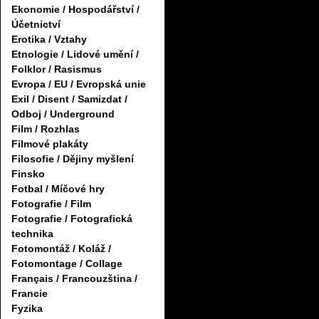
Ekonomie / Hospodářství /
Účetnictví
Erotika / Vztahy
Etnologie / Lidové umění /
Folklor / Rasismus
Evropa / EU / Evropská unie
Exil / Disent / Samizdat /
Odboj / Underground
Film / Rozhlas
Filmové plakáty
Filosofie / Dějiny myšlení
Finsko
Fotbal / Míčové hry
Fotografie / Film
Fotografie / Fotografická
technika
Fotomontáž / Koláž /
Fotomontage / Collage
Français / Francouzština /
Francie
Fyzika