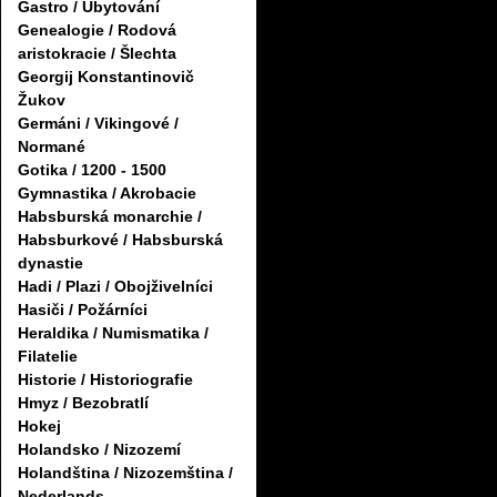
Gastro / Ubytování
Genealogie / Rodová
aristokracie / Šlechta
Georgij Konstantinovič
Žukov
Germáni / Vikingové /
Normané
Gotika / 1200 - 1500
Gymnastika / Akrobacie
Habsburská monarchie /
Habsburkové / Habsburská
dynastie
Hadi / Plazi / Obojživelníci
Hasiči / Požárníci
Heraldika / Numismatika /
Filatelie
Historie / Historiografie
Hmyz / Bezobratlí
Hokej
Holandsko / Nizozemí
Holandština / Nizozemština /
Nederlands