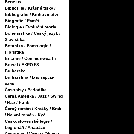
Benelux
Bibliofilie / Krásné tisky /
Bibliografie / Knihovnictví
Biografie / Paměti
Biologie / Evoluční teorie
Bohemistika / Český jazyk /
Slavistika
Botanika / Pomologie /
Floristika
Británie / Commonwealth
Brusel / EXPO 58
Bulharsko
Bulharština / Български
език
Časopisy / Periodika
Černá Amerika / Jazz / Swing
/ Rap / Funk
Černý román / Krváky / Brak
/ Naivní román / Kýč
Československé legie /
Legionáři / Anabáze
Cestopisy / Výzvy / Objevy