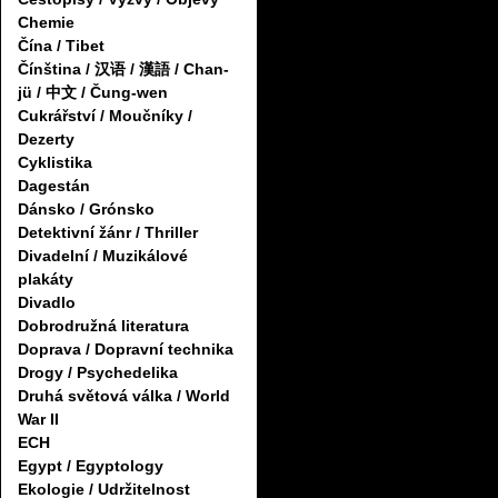
Chemie
Čína / Tibet
Čínština / 汉语 / 漢語 / Chan-
jü / 中文 / Čung-wen
Cukrářství / Moučníky /
Dezerty
Cyklistika
Dagestán
Dánsko / Grónsko
Detektivní žánr / Thriller
Divadelní / Muzikálové
plakáty
Divadlo
Dobrodružná literatura
Doprava / Dopravní technika
Drogy / Psychedelika
Druhá světová válka / World
War II
ECH
Egypt / Egyptology
Ekologie / Udržitelnost