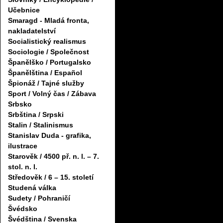
Učebnice
Smaragd - Mladá fronta,
nakladatelství
Socialistický realismus
Sociologie / Společnost
Španělško / Portugalsko
Španělština / Español
Špionáž / Tajné služby
Sport / Volný čas / Zábava
Srbsko
Srbština / Srpski
Stalin / Stalinismus
Stanislav Duda - grafika,
ilustrace
Starověk / 4500 př. n. l. – 7.
stol. n. l.
Středověk / 6 – 15. století
Studená válka
Sudety / Pohraničí
Švédsko
Švédština / Svenska