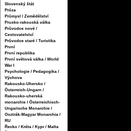
Slovenský štát
Próza
Průmysl / Zemědělství
Prusko-rakouská válka
Průvodce nové /
Cestovatelství
Průvodce staré / Turistika
První
První republika
První světová válka / World
War I
Psychologie / Pedagogika /
Výchova
Rakousko-Uhersko /
Österreich-Ungarn /
Rakousko-uherská
monarchie / Österreichisch-
Ungarische Monarchie /
Osztrák-Magyar Monarchia /
RU
Řecko / Kréta / Kypr / Malta