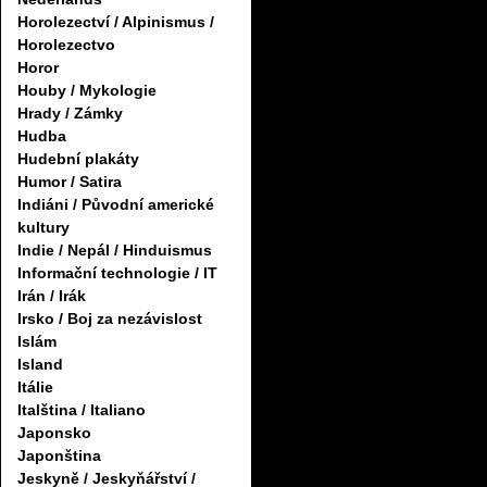
Horolezectví / Alpinismus /
Horolezectvo
Horor
Houby / Mykologie
Hrady / Zámky
Hudba
Hudební plakáty
Humor / Satira
Indiáni / Původní americké
kultury
Indie / Nepál / Hinduismus
Informační technologie / IT
Irán / Irák
Irsko / Boj za nezávislost
Islám
Island
Itálie
Italština / Italiano
Japonsko
Japonština
Jeskyně / Jeskyňářství /