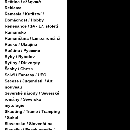
Řečtina / ελληνικά
Reklama
Řemesla / Kutilství /
Domácnost / Hobby
Renesance / 14 - 17. století
Rumunsko
Rumunština / Limba română
Rusko / Ukrajina
Ruština / Русские
Ryby / Rybolov
Rytiny / Dřevoryty
Šachy / Chess
Sci-fi / Fantasy / UFO
Secese / Jugendstil / Art
nouveau
Severské národy / Severské
romány / Severská
mytologie
Skauting / Tramp / Tramping
/ Sokol
Slovensko / Slovenština
Slovníky / Encyklopedie /