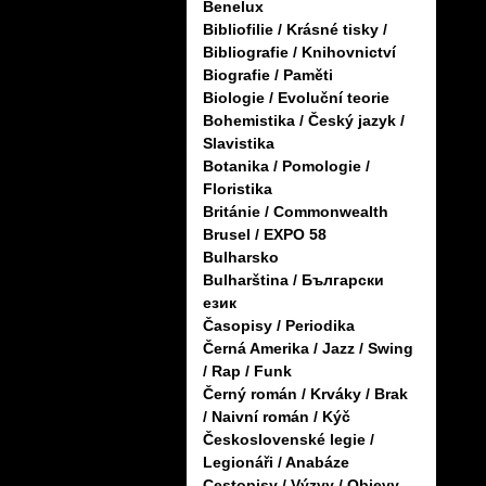
Benelux
Bibliofilie / Krásné tisky /
Bibliografie / Knihovnictví
Biografie / Paměti
Biologie / Evoluční teorie
Bohemistika / Český jazyk /
Slavistika
Botanika / Pomologie /
Floristika
Británie / Commonwealth
Brusel / EXPO 58
Bulharsko
Bulharština / Български
език
Časopisy / Periodika
Černá Amerika / Jazz / Swing
/ Rap / Funk
Černý román / Krváky / Brak
/ Naivní román / Kýč
Československé legie /
Legionáři / Anabáze
Cestopisy / Výzvy / Objevy