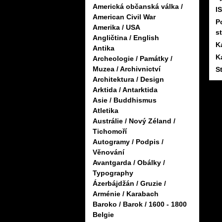
Americká občanská válka /
I
American Civil War
P
Amerika / USA
s
Angličtina / English
K
Antika
K
Archeologie / Památky /
Muzea / Archivnictví
S
Architektura / Design
Arktida / Antarktida
Asie / Buddhismus
Atletika
Austrálie / Nový Zéland /
Tichomoří
Autogramy / Podpis /
Věnování
Avantgarda / Obálky /
Typography
Ázerbájdžán / Gruzie /
Arménie / Karabach
Baroko / Barok / 1600 - 1800
Belgie