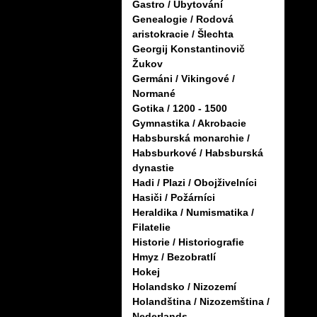
Gastro / Ubytování
Genealogie / Rodová
aristokracie / Šlechta
Georgij Konstantinovič
Žukov
Germáni / Vikingové /
Normané
Gotika / 1200 - 1500
Gymnastika / Akrobacie
Habsburská monarchie /
Habsburkové / Habsburská
dynastie
Hadi / Plazi / Obojživelníci
Hasiči / Požárníci
Heraldika / Numismatika /
Filatelie
Historie / Historiografie
Hmyz / Bezobratlí
Hokej
Holandsko / Nizozemí
Holandština / Nizozemština /
Nederlands