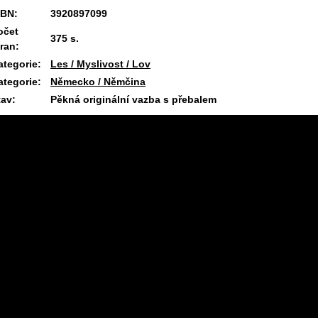
SBN:
3920897099
očet
375 s.
tran:
ategorie:
Les / Myslivost / Lov
ategorie:
Německo / Němčina
tav:
Pěkná originální vazba s přebalem
16.7.2026 09:43 #1720