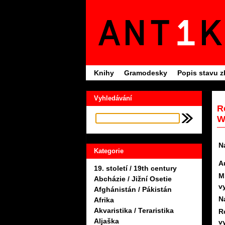
Knihy
Gramodesky
Popis stavu z
Vyhledávání
R
W
N
Kategorie
A
19. století / 19th century
M
Abcházie / Jižní Osetie
v
Afghánistán / Pákistán
N
Afrika
Akvaristika / Teraristika
R
Aljaška
v