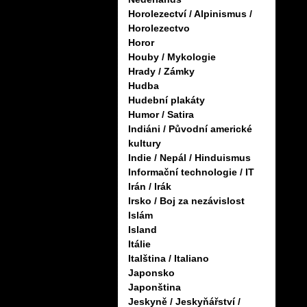
Horolezectví / Alpinismus /
Horolezectvo
Horor
Houby / Mykologie
Hrady / Zámky
Hudba
Hudební plakáty
Humor / Satira
Indiáni / Původní americké
kultury
Indie / Nepál / Hinduismus
Informační technologie / IT
Irán / Irák
Irsko / Boj za nezávislost
Islám
Island
Itálie
Italština / Italiano
Japonsko
Japonština
Jeskyně / Jeskyňářství /