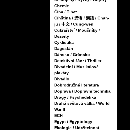
Chemie
Čína / Tibet
Čínština / 汉语 / 漢語 / Chan-
jü / 中文 / Čung-wen
Cukrářství / Moučníky /
Dezerty
Cyklistika
Dagestán
Dánsko / Grónsko
Detektivní žánr / Thriller
Divadelní / Muzikálové
plakáty
Divadlo
Dobrodružná literatura
Doprava / Dopravní technika
Drogy / Psychedelika
Druhá světová válka / World
War II
ECH
Egypt / Egyptology
Ekologie / Udržitelnost