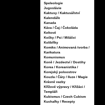
Speleologie
Jugoslávie
Kaktusy / Kaktusářství
Kalendáře
Kanada
Káva / Čaj / Čokoláda
Keltové
Kočky / Psi / Miláčci
Kolibříky
Komiks / Animovaná tvorba /
Karikatura
Komunismus
Koně / Jezdectví / Dostihy
Korea / Koreanistika /
Korejský poloostrov
Kouzla / Čáry / Iluze / Magie
Krásné vazby
Křížové výpravy / Křižáci /
Templáři
Kubismus / Czech Cubism
Kuchařky / Recepty