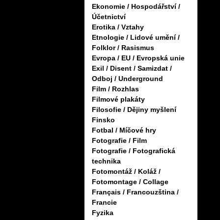
Ekonomie / Hospodářství /
Účetnictví
Erotika / Vztahy
Etnologie / Lidové umění /
Folklor / Rasismus
Evropa / EU / Evropská unie
Exil / Disent / Samizdat /
Odboj / Underground
Film / Rozhlas
Filmové plakáty
Filosofie / Dějiny myšlení
Finsko
Fotbal / Míčové hry
Fotografie / Film
Fotografie / Fotografická
technika
Fotomontáž / Koláž /
Fotomontage / Collage
Français / Francouzština /
Francie
Fyzika