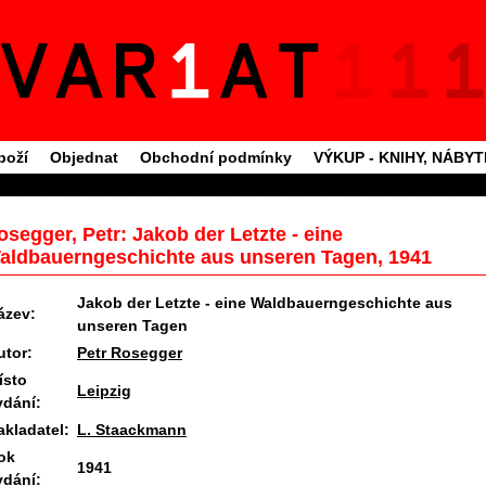
boží
Objednat
Obchodní podmínky
VÝKUP - KNIHY, NÁBY
osegger, Petr: Jakob der Letzte - eine
aldbauerngeschichte aus unseren Tagen, 1941
Jakob der Letzte - eine Waldbauerngeschichte aus
ázev:
unseren Tagen
utor:
Petr Rosegger
ísto
Leipzig
ydání:
akladatel:
L. Staackmann
ok
1941
ydání: