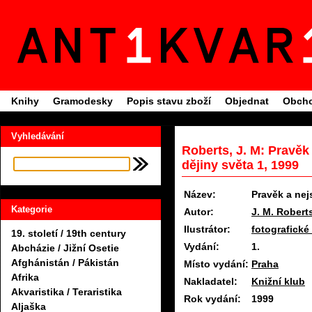
Knihy
Gramodesky
Popis stavu zboží
Objednat
Obcho
Vyhledávání
Roberts, J. M: Pravěk 
dějiny světa 1, 1999
Název:
Pravěk a nejs
Kategorie
Autor:
J. M. Robert
Ilustrátor:
fotografické
19. století / 19th century
Vydání:
1.
Abcházie / Jižní Osetie
Afghánistán / Pákistán
Místo vydání:
Praha
Afrika
Nakladatel:
Knižní klub
Akvaristika / Teraristika
Rok vydání:
1999
Aljaška