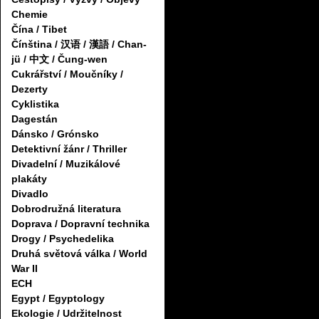
Chemie
Čína / Tibet
Čínština / 汉语 / 漢語 / Chan-
jü / 中文 / Čung-wen
Cukrářství / Moučníky /
Dezerty
Cyklistika
Dagestán
Dánsko / Grónsko
Detektivní žánr / Thriller
Divadelní / Muzikálové
plakáty
Divadlo
Dobrodružná literatura
Doprava / Dopravní technika
Drogy / Psychedelika
Druhá světová válka / World
War II
ECH
Egypt / Egyptology
Ekologie / Udržitelnost