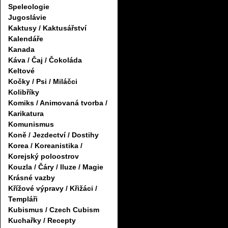
Speleologie
Jugoslávie
Kaktusy / Kaktusářství
Kalendáře
Kanada
Káva / Čaj / Čokoláda
Keltové
Kočky / Psi / Miláčci
Kolibříky
Komiks / Animovaná tvorba /
Karikatura
Komunismus
Koně / Jezdectví / Dostihy
Korea / Koreanistika /
Korejský poloostrov
Kouzla / Čáry / Iluze / Magie
Krásné vazby
Křížové výpravy / Křižáci /
Templáři
Kubismus / Czech Cubism
Kuchařky / Recepty