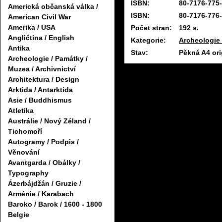
ISBN:
80-7176-775
Americká občanská válka /
ISBN:
80-7176-776
American Civil War
Amerika / USA
Počet stran:
192 s.
Angličtina / English
Kategorie:
Archeologie 
Antika
Stav:
Pěkná A4 ori
Archeologie / Památky /
Muzea / Archivnictví
Architektura / Design
Arktida / Antarktida
Asie / Buddhismus
Atletika
Austrálie / Nový Zéland /
Tichomoří
Autogramy / Podpis /
Věnování
Avantgarda / Obálky /
Typography
Ázerbájdžán / Gruzie /
Arménie / Karabach
Baroko / Barok / 1600 - 1800
Belgie