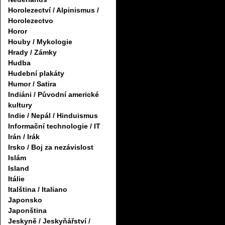
Horolezectví / Alpinismus /
Horolezectvo
Horor
Houby / Mykologie
Hrady / Zámky
Hudba
Hudební plakáty
Humor / Satira
Indiáni / Původní americké
kultury
Indie / Nepál / Hinduismus
Informační technologie / IT
Irán / Irák
Irsko / Boj za nezávislost
Islám
Island
Itálie
Italština / Italiano
Japonsko
Japonština
Jeskyně / Jeskyňářství /