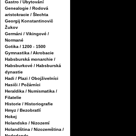
Gastro / Ubytování
Genealogie / Rodová
aristokracie / Šlechta
Georgij Konstantinovič
Žukov
Germáni / Vikingové /
Normané
Gotika / 1200 - 1500
Gymnastika / Akrobacie
Habsburská monarchie /
Habsburkové / Habsburská
dynastie
Hadi / Plazi / Obojživelníci
Hasiči / Požárníci
Heraldika / Numismatika /
Filatelie
Historie / Historiografie
Hmyz / Bezobratlí
Hokej
Holandsko / Nizozemí
Holandština / Nizozemština /
Nederlands