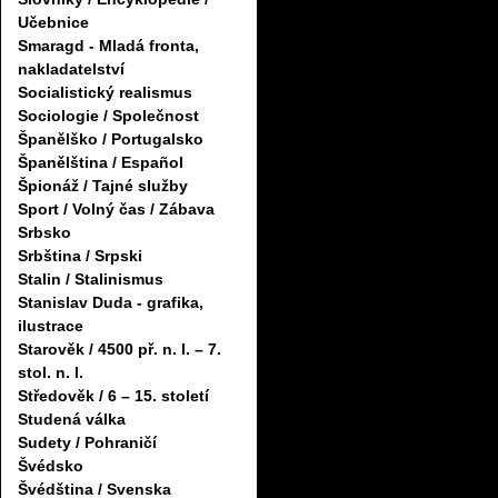
Učebnice
Smaragd - Mladá fronta,
nakladatelství
Socialistický realismus
Sociologie / Společnost
Španělško / Portugalsko
Španělština / Español
Špionáž / Tajné služby
Sport / Volný čas / Zábava
Srbsko
Srbština / Srpski
Stalin / Stalinismus
Stanislav Duda - grafika,
ilustrace
Starověk / 4500 př. n. l. – 7.
stol. n. l.
Středověk / 6 – 15. století
Studená válka
Sudety / Pohraničí
Švédsko
Švédština / Svenska