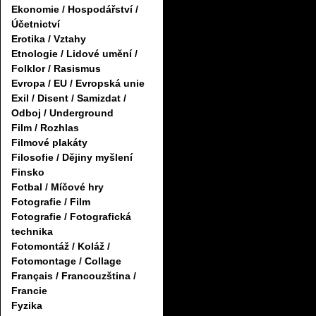
Ekonomie / Hospodářství /
Účetnictví
Erotika / Vztahy
Etnologie / Lidové umění /
Folklor / Rasismus
Evropa / EU / Evropská unie
Exil / Disent / Samizdat /
Odboj / Underground
Film / Rozhlas
Filmové plakáty
Filosofie / Dějiny myšlení
Finsko
Fotbal / Míčové hry
Fotografie / Film
Fotografie / Fotografická
technika
Fotomontáž / Koláž /
Fotomontage / Collage
Français / Francouzština /
Francie
Fyzika