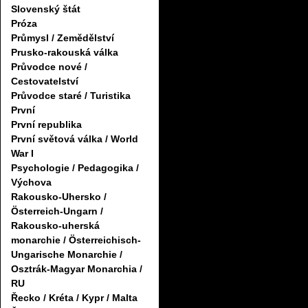
Slovenský štát
Próza
Průmysl / Zemědělství
Prusko-rakouská válka
Průvodce nové /
Cestovatelství
Průvodce staré / Turistika
První
První republika
První světová válka / World
War I
Psychologie / Pedagogika /
Výchova
Rakousko-Uhersko /
Österreich-Ungarn /
Rakousko-uherská
monarchie / Österreichisch-
Ungarische Monarchie /
Osztrák-Magyar Monarchia /
RU
Řecko / Kréta / Kypr / Malta