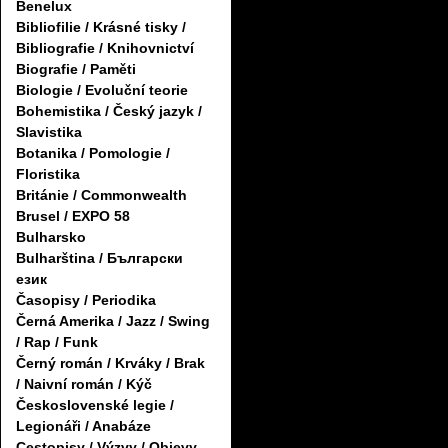
Benelux
Bibliofilie / Krásné tisky /
Bibliografie / Knihovnictví
Biografie / Paměti
Biologie / Evoluční teorie
Bohemistika / Český jazyk /
Slavistika
Botanika / Pomologie /
Floristika
Británie / Commonwealth
Brusel / EXPO 58
Bulharsko
Bulharština / Български
език
Časopisy / Periodika
Černá Amerika / Jazz / Swing
/ Rap / Funk
Černý román / Krváky / Brak
/ Naivní román / Kýč
Československé legie /
Legionáři / Anabáze
Cestopisy / Výzvy / Objevy