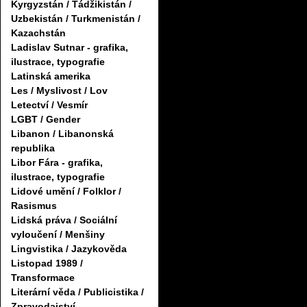
Kyrgyzstán / Tádžikistán /
Uzbekistán / Turkmenistán /
Kazachstán
Ladislav Sutnar - grafika,
ilustrace, typografie
Latinská amerika
Les / Myslivost / Lov
Letectví / Vesmír
LGBT / Gender
Libanon / Libanonská
republika
Libor Fára - grafika,
ilustrace, typografie
Lidové umění / Folklor /
Rasismus
Lidská práva / Sociální
vyloučení / Menšiny
Lingvistika / Jazykověda
Listopad 1989 /
Transformace
Literární věda / Publicistika /
Zpravodajství