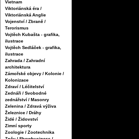
Vietnam
Viktoriánská éra /
Viktoriánská Anglie
Vojenství / Zbraně /
Terorismus
Vojtěch Kubašta - grafika,
ilustrace
Vojtěch Sedláček - grafika,
ilustrace
Zahrada / Zahradní
architektura
Zámořské objevy / Kolonie /
Kolonizace
Zdraví / Léčitelství
Zednáři / Svobodné
zednářství / Masonry
Zelenina / Zdravá výživa
Železnice / Dráhy
Židé / Židovství
Zimní sporty
Zoologie / Zootechnika
Zpěv / Showbusiness /