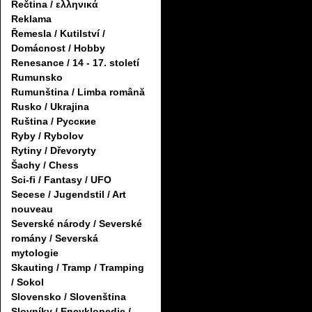
Řečtina / ελληνικά
Reklama
Řemesla / Kutilství /
Domácnost / Hobby
Renesance / 14 - 17. století
Rumunsko
Rumunština / Limba română
Rusko / Ukrajina
Ruština / Русские
Ryby / Rybolov
Rytiny / Dřevoryty
Šachy / Chess
Sci-fi / Fantasy / UFO
Secese / Jugendstil / Art
nouveau
Severské národy / Severské
romány / Severská
mytologie
Skauting / Tramp / Tramping
/ Sokol
Slovensko / Slovenština
Slovníky / Encyklopedie /