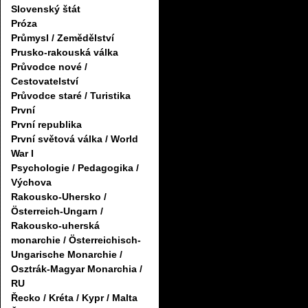
Slovenský štát
Próza
Průmysl / Zemědělství
Prusko-rakouská válka
Průvodce nové /
Cestovatelství
Průvodce staré / Turistika
První
První republika
První světová válka / World
War I
Psychologie / Pedagogika /
Výchova
Rakousko-Uhersko /
Österreich-Ungarn /
Rakousko-uherská
monarchie / Österreichisch-
Ungarische Monarchie /
Osztrák-Magyar Monarchia /
RU
Řecko / Kréta / Kypr / Malta