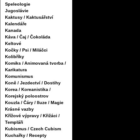
Speleologie
Jugoslávie
Kaktusy / Kaktusářství
Kalendáře
Kanada
Káva / Čaj / Čokoláda
Keltové
Kočky / Psi / Miláčci
Kolibříky
Komiks / Animovaná tvorba /
Karikatura
Komunismus
Koně / Jezdectví / Dostihy
Korea / Koreanistika /
Korejský poloostrov
Kouzla / Čáry / Iluze / Magie
Krásné vazby
Křížové výpravy / Křižáci /
Templáři
Kubismus / Czech Cubism
Kuchařky / Recepty