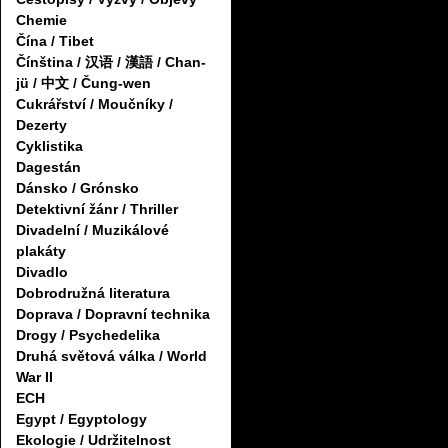
Chemie
Čína / Tibet
Čínština / 汉语 / 漢語 / Chan-
jü / 中文 / Čung-wen
Cukrářství / Moučníky /
Dezerty
Cyklistika
Dagestán
Dánsko / Grónsko
Detektivní žánr / Thriller
Divadelní / Muzikálové
plakáty
Divadlo
Dobrodružná literatura
Doprava / Dopravní technika
Drogy / Psychedelika
Druhá světová válka / World
War II
ECH
Egypt / Egyptology
Ekologie / Udržitelnost