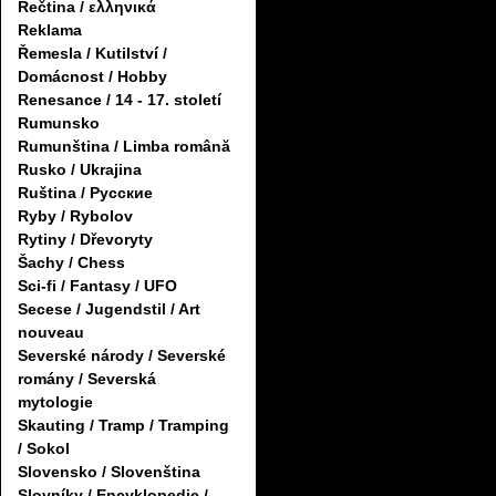
Řečtina / ελληνικά
Reklama
Řemesla / Kutilství /
Domácnost / Hobby
Renesance / 14 - 17. století
Rumunsko
Rumunština / Limba română
Rusko / Ukrajina
Ruština / Русские
Ryby / Rybolov
Rytiny / Dřevoryty
Šachy / Chess
Sci-fi / Fantasy / UFO
Secese / Jugendstil / Art
nouveau
Severské národy / Severské
romány / Severská
mytologie
Skauting / Tramp / Tramping
/ Sokol
Slovensko / Slovenština
Slovníky / Encyklopedie /