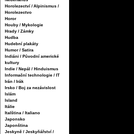
Horolezectví / Alpinismus /
Horolezectvo
Horor
Houby / Mykologie
Hrady / Zámky
Hudba
Hudební plakáty
Humor / Satira
Indiáni / Původní americké
kultury
Indie / Nepál / Hinduismus
Informační technologie / IT
Irán / Irák
Irsko / Boj za nezávislost
Islám
Island
Itálie
Italština / Italiano
Japonsko
Japonština
Jeskyně / Jeskyňářství /