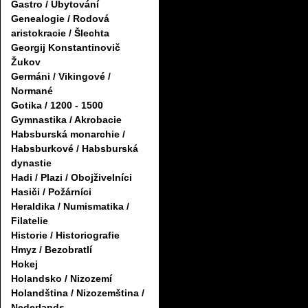
Gastro / Ubytování
Genealogie / Rodová
aristokracie / Šlechta
Georgij Konstantinovič
Žukov
Germáni / Vikingové /
Normané
Gotika / 1200 - 1500
Gymnastika / Akrobacie
Habsburská monarchie /
Habsburkové / Habsburská
dynastie
Hadi / Plazi / Obojživelníci
Hasiči / Požárníci
Heraldika / Numismatika /
Filatelie
Historie / Historiografie
Hmyz / Bezobratlí
Hokej
Holandsko / Nizozemí
Holandština / Nizozemština /
Nederlands