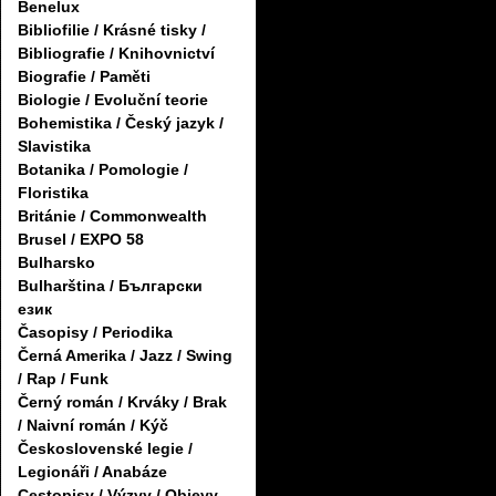
Benelux
Bibliofilie / Krásné tisky /
Bibliografie / Knihovnictví
Biografie / Paměti
Biologie / Evoluční teorie
Bohemistika / Český jazyk /
Slavistika
Botanika / Pomologie /
Floristika
Británie / Commonwealth
Brusel / EXPO 58
Bulharsko
Bulharština / Български
език
Časopisy / Periodika
Černá Amerika / Jazz / Swing
/ Rap / Funk
Černý román / Krváky / Brak
/ Naivní román / Kýč
Československé legie /
Legionáři / Anabáze
Cestopisy / Výzvy / Objevy