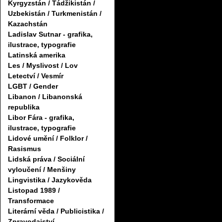
Kyrgyzstán / Tádžikistán /
Uzbekistán / Turkmenistán /
Kazachstán
Ladislav Sutnar - grafika,
ilustrace, typografie
Latinská amerika
Les / Myslivost / Lov
Letectví / Vesmír
LGBT / Gender
Libanon / Libanonská
republika
Libor Fára - grafika,
ilustrace, typografie
Lidové umění / Folklor /
Rasismus
Lidská práva / Sociální
vyloučení / Menšiny
Lingvistika / Jazykověda
Listopad 1989 /
Transformace
Literární věda / Publicistika /
Zpravodajství