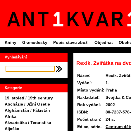
Knihy
Gramodesky
Popis stavu zboží
Objednat
Obcho
Vyhledávání
Rexík. Zvířátka na dv
Název:
Rexík. Zvířá
Vydání:
1.
Kategorie
Místo vydání:
Praha
Nakladatel:
Svojtka & C
19. století / 19th century
Abcházie / Jižní Osetie
Rok vydání:
2002
Afghánistán / Pákistán
ISBN:
80-7237-578
Afrika
Počet stran:
24 s.
Akvaristika / Teraristika
Edice, série:
Centrum dět
Aljaška