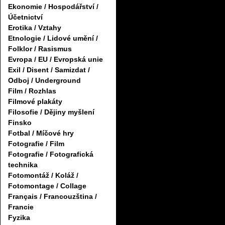
Ekonomie / Hospodářství /
Účetnictví
Erotika / Vztahy
Etnologie / Lidové umění /
Folklor / Rasismus
Evropa / EU / Evropská unie
Exil / Disent / Samizdat /
Odboj / Underground
Film / Rozhlas
Filmové plakáty
Filosofie / Dějiny myšlení
Finsko
Fotbal / Míčové hry
Fotografie / Film
Fotografie / Fotografická
technika
Fotomontáž / Koláž /
Fotomontage / Collage
Français / Francouzština /
Francie
Fyzika