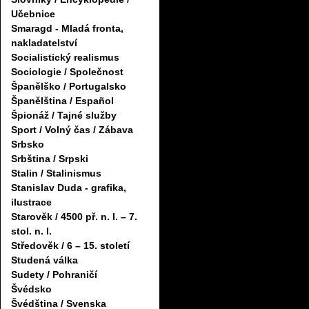
Učebnice
Smaragd - Mladá fronta,
nakladatelství
Socialistický realismus
Sociologie / Společnost
Španělško / Portugalsko
Španělština / Español
Špionáž / Tajné služby
Sport / Volný čas / Zábava
Srbsko
Srbština / Srpski
Stalin / Stalinismus
Stanislav Duda - grafika,
ilustrace
Starověk / 4500 př. n. l. – 7.
stol. n. l.
Středověk / 6 – 15. století
Studená válka
Sudety / Pohraničí
Švédsko
Švédština / Svenska