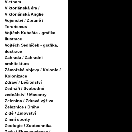
Vietnam
Viktoriánská éra /
Viktoriánská Anglie
Vojenství / Zbraně /
Terorismus
Vojtěch Kubašta - grafika,
ilustrace
Vojtěch Sedláček - grafika,
ilustrace
Zahrada / Zahradní
architektura
Zámořské objevy / Kolonie /
Kolonizace
Zdraví / Léčitelství
Zednáři / Svobodné
zednářství / Masonry
Zelenina / Zdravá výživa
Železnice / Dráhy
Židé / Židovství
Zimní sporty
Zoologie / Zootechnika
Zpěv / Showbusiness /