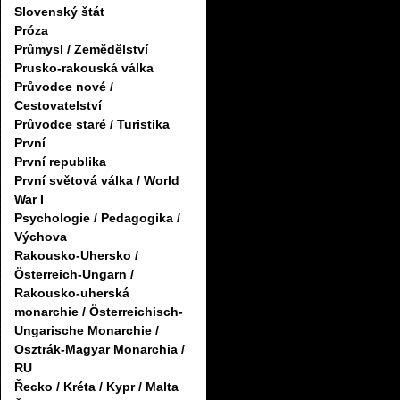
Slovenský štát
Próza
Průmysl / Zemědělství
Prusko-rakouská válka
Průvodce nové /
Cestovatelství
Průvodce staré / Turistika
První
První republika
První světová válka / World
War I
Psychologie / Pedagogika /
Výchova
Rakousko-Uhersko /
Österreich-Ungarn /
Rakousko-uherská
monarchie / Österreichisch-
Ungarische Monarchie /
Osztrák-Magyar Monarchia /
RU
Řecko / Kréta / Kypr / Malta