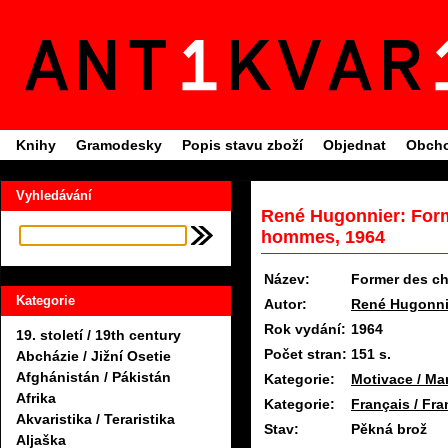
Knihy
Gramodesky
Popis stavu zboží
Objednat
Obcho
Vyhledávání
René Hugonnier: Form
hommes, 1964
Název:
Former des c
Kategorie
Autor:
René Hugonni
Rok vydání:
1964
19. století / 19th century
Počet stran:
151 s.
Abcházie / Jižní Osetie
Afghánistán / Pákistán
Kategorie:
Motivace / Ma
Afrika
Kategorie:
Français / Fra
Akvaristika / Teraristika
Stav:
Pěkná brož
Aljaška