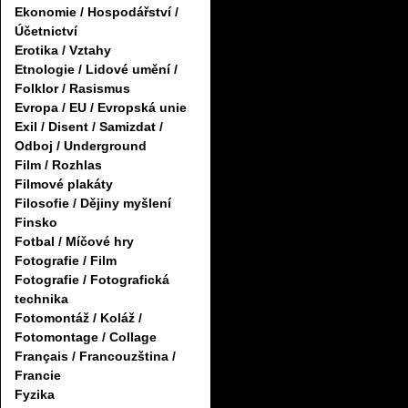
Ekonomie / Hospodářství /
Účetnictví
Erotika / Vztahy
Etnologie / Lidové umění /
Folklor / Rasismus
Evropa / EU / Evropská unie
Exil / Disent / Samizdat /
Odboj / Underground
Film / Rozhlas
Filmové plakáty
Filosofie / Dějiny myšlení
Finsko
Fotbal / Míčové hry
Fotografie / Film
Fotografie / Fotografická
technika
Fotomontáž / Koláž /
Fotomontage / Collage
Français / Francouzština /
Francie
Fyzika