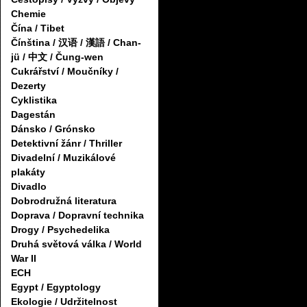
Chemie
Čína / Tibet
Čínština / 汉语 / 漢語 / Chan-
jü / 中文 / Čung-wen
Cukrářství / Moučníky /
Dezerty
Cyklistika
Dagestán
Dánsko / Grónsko
Detektivní žánr / Thriller
Divadelní / Muzikálové
plakáty
Divadlo
Dobrodružná literatura
Doprava / Dopravní technika
Drogy / Psychedelika
Druhá světová válka / World
War II
ECH
Egypt / Egyptology
Ekologie / Udržitelnost