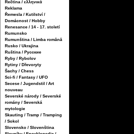
Řečtina / ελληνικά
Reklama
Řemesla / Kutilství /
Domácnost / Hobby
Renesance / 14 - 17. století
Rumunsko
Rumunština / Limba română
Rusko / Ukrajina
Ruština / Русские
Ryby / Rybolov
Rytiny / Dřevoryty
Šachy / Chess
Sci-fi / Fantasy / UFO
Secese / Jugendstil / Art
nouveau
Severské národy / Severské
romány / Severská
mytologie
Skauting / Tramp / Tramping
/ Sokol
Slovensko / Slovenština
Slovníky / Encyklopedie /