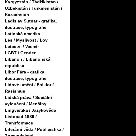
Kyrgyzstán / Tádžikistán /
Uzbekistán / Turkmenistán /
Kazachstán
Ladislav Sutnar - grafika,
ilustrace, typografie
Latinská amerika
Les / Myslivost / Lov
Letectví / Vesmír
LGBT / Gender
Libanon / Libanonská
republika
Libor Fára - grafika,
ilustrace, typografie
Lidové umění / Folklor /
Rasismus
Lidská práva / Sociální
vyloučení / Menšiny
Lingvistika / Jazykověda
Listopad 1989 /
Transformace
Literární věda / Publicistika /
Zpravodajství