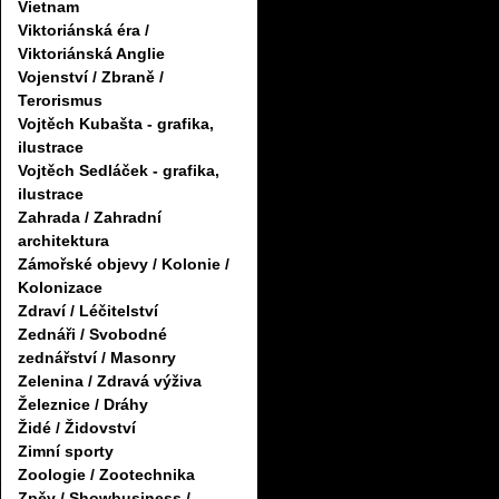
Vietnam
Viktoriánská éra /
Viktoriánská Anglie
Vojenství / Zbraně /
Terorismus
Vojtěch Kubašta - grafika,
ilustrace
Vojtěch Sedláček - grafika,
ilustrace
Zahrada / Zahradní
architektura
Zámořské objevy / Kolonie /
Kolonizace
Zdraví / Léčitelství
Zednáři / Svobodné
zednářství / Masonry
Zelenina / Zdravá výživa
Železnice / Dráhy
Židé / Židovství
Zimní sporty
Zoologie / Zootechnika
Zpěv / Showbusiness /