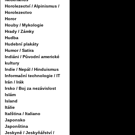
Horolezectví / Alpinismus /
Horolezectvo
Horor
Houby / Mykologie
Hrady / Zámky
Hudba
Hudební plakáty
Humor / Satira
Indiáni / Původní americké
kultury
Indie / Nepál / Hinduismus
Informační technologie / IT
Irán / Irák
Irsko / Boj za nezávislost
Islám
Island
Itálie
Italština / Italiano
Japonsko
Japonština
Jeskyně / Jeskyňářství /