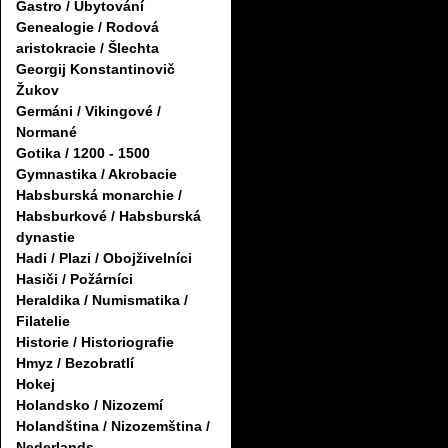
Gastro / Ubytování
Genealogie / Rodová
aristokracie / Šlechta
Georgij Konstantinovič
Žukov
Germáni / Vikingové /
Normané
Gotika / 1200 - 1500
Gymnastika / Akrobacie
Habsburská monarchie /
Habsburkové / Habsburská
dynastie
Hadi / Plazi / Obojživelníci
Hasiči / Požárníci
Heraldika / Numismatika /
Filatelie
Historie / Historiografie
Hmyz / Bezobratlí
Hokej
Holandsko / Nizozemí
Holandština / Nizozemština /
Nederlands