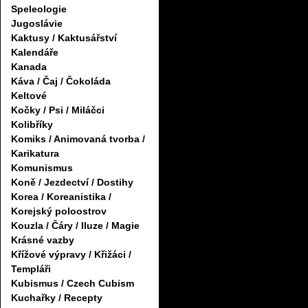
Speleologie
Jugoslávie
Kaktusy / Kaktusářství
Kalendáře
Kanada
Káva / Čaj / Čokoláda
Keltové
Kočky / Psi / Miláčci
Kolibříky
Komiks / Animovaná tvorba /
Karikatura
Komunismus
Koně / Jezdectví / Dostihy
Korea / Koreanistika /
Korejský poloostrov
Kouzla / Čáry / Iluze / Magie
Krásné vazby
Křížové výpravy / Křižáci /
Templáři
Kubismus / Czech Cubism
Kuchařky / Recepty