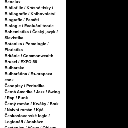
Benelux
Bibliofilie / Krásné tisky /
Bibliografie / Knihovnictví
Biografie / Paměti
Biologie / Evoluční teorie
Bohemistika / Český jazyk /
Slavistika
Botanika / Pomologie /
Floristika
Británie / Commonwealth
Brusel / EXPO 58
Bulharsko
Bulharština / Български
език
Časopisy / Periodika
Černá Amerika / Jazz / Swing
/ Rap / Funk
Černý román / Krváky / Brak
/ Naivní román / Kýč
Československé legie /
Legionáři / Anabáze
Cestopisy / Výzvy / Objevy