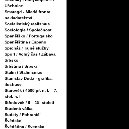
Učebnice
Smaragd - Mladá fronta,
nakladatelství
Socialistický realismus
Sociologie / Společnost
Španělško / Portugalsko
Španělština / Español
Špionáž / Tajné služby
Sport / Volný čas / Zábava
Srbsko
Srbština / Srpski
Stalin / Stalinismus
Stanislav Duda - grafika,
ilustrace
Starověk / 4500 př. n. l. – 7.
stol. n. l.
Středověk / 6 – 15. století
Studená válka
Sudety / Pohraničí
Švédsko
Švédština / Svenska