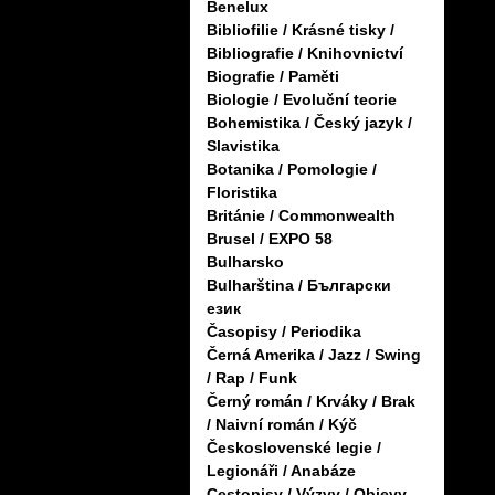
Benelux
Bibliofilie / Krásné tisky /
Bibliografie / Knihovnictví
Biografie / Paměti
Biologie / Evoluční teorie
Bohemistika / Český jazyk /
Slavistika
Botanika / Pomologie /
Floristika
Británie / Commonwealth
Brusel / EXPO 58
Bulharsko
Bulharština / Български
език
Časopisy / Periodika
Černá Amerika / Jazz / Swing
/ Rap / Funk
Černý román / Krváky / Brak
/ Naivní román / Kýč
Československé legie /
Legionáři / Anabáze
Cestopisy / Výzvy / Objevy