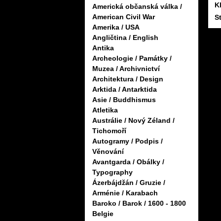
K
Americká občanská válka /
American Civil War
S
Amerika / USA
Angličtina / English
Antika
Archeologie / Památky /
Muzea / Archivnictví
Architektura / Design
Arktida / Antarktida
Asie / Buddhismus
Atletika
Austrálie / Nový Zéland /
Tichomoří
Autogramy / Podpis /
Věnování
Avantgarda / Obálky /
Typography
Ázerbájdžán / Gruzie /
Arménie / Karabach
Baroko / Barok / 1600 - 1800
Belgie