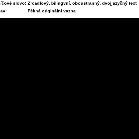
líčové slovo:
Zrcadlový, bilingvní, oboustranný, dvojjazyčný text
tav:
Pěkná originální vazba
4.8.2026 09:13 #1588