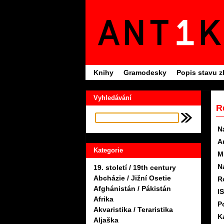
Knihy
Gramodesky
Popis stavu z
Vyhledávání
R
N
A
Kategorie
M
N
19. století / 19th century
Abcházie / Jižní Osetie
R
Afghánistán / Pákistán
I
Afrika
P
Akvaristika / Teraristika
K
Aljaška