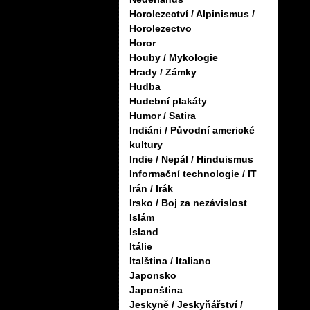
Horolezectví / Alpinismus /
Horolezectvo
Horor
Houby / Mykologie
Hrady / Zámky
Hudba
Hudební plakáty
Humor / Satira
Indiáni / Původní americké
kultury
Indie / Nepál / Hinduismus
Informační technologie / IT
Irán / Irák
Irsko / Boj za nezávislost
Islám
Island
Itálie
Italština / Italiano
Japonsko
Japonština
Jeskyně / Jeskyňářství /