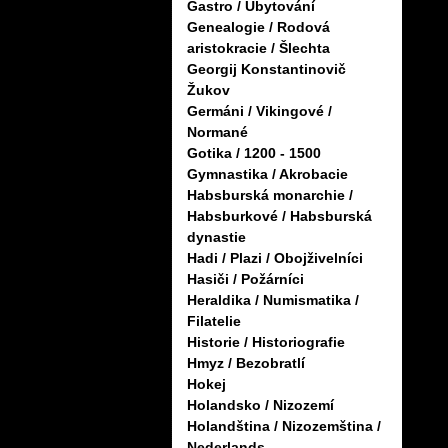
Gastro / Ubytování
Genealogie / Rodová
aristokracie / Šlechta
Georgij Konstantinovič
Žukov
Germáni / Vikingové /
Normané
Gotika / 1200 - 1500
Gymnastika / Akrobacie
Habsburská monarchie /
Habsburkové / Habsburská
dynastie
Hadi / Plazi / Obojživelníci
Hasiči / Požárníci
Heraldika / Numismatika /
Filatelie
Historie / Historiografie
Hmyz / Bezobratlí
Hokej
Holandsko / Nizozemí
Holandština / Nizozemština /
Nederlands