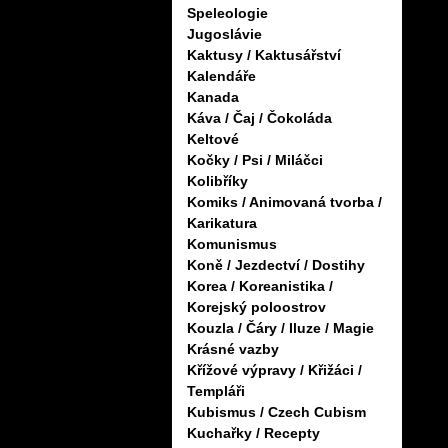
Speleologie
Jugoslávie
Kaktusy / Kaktusářství
Kalendáře
Kanada
Káva / Čaj / Čokoláda
Keltové
Kočky / Psi / Miláčci
Kolibříky
Komiks / Animovaná tvorba /
Karikatura
Komunismus
Koně / Jezdectví / Dostihy
Korea / Koreanistika /
Korejský poloostrov
Kouzla / Čáry / Iluze / Magie
Krásné vazby
Křížové výpravy / Křižáci /
Templáři
Kubismus / Czech Cubism
Kuchařky / Recepty