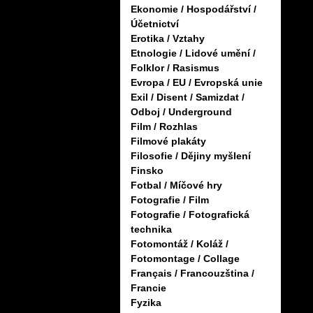
Ekonomie / Hospodářství /
Účetnictví
Erotika / Vztahy
Etnologie / Lidové umění /
Folklor / Rasismus
Evropa / EU / Evropská unie
Exil / Disent / Samizdat /
Odboj / Underground
Film / Rozhlas
Filmové plakáty
Filosofie / Dějiny myšlení
Finsko
Fotbal / Míčové hry
Fotografie / Film
Fotografie / Fotografická
technika
Fotomontáž / Koláž /
Fotomontage / Collage
Français / Francouzština /
Francie
Fyzika