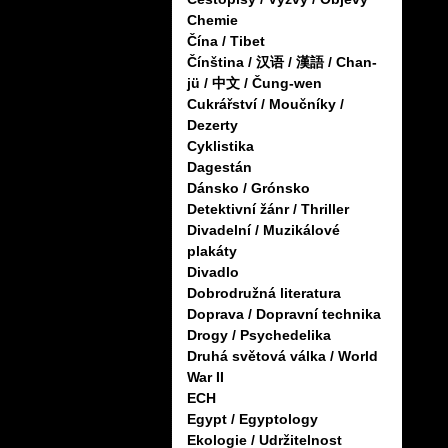
Chemie
Čína / Tibet
Čínština / 汉语 / 漢語 / Chan-
jü / 中文 / Čung-wen
Cukrářství / Moučníky /
Dezerty
Cyklistika
Dagestán
Dánsko / Grónsko
Detektivní žánr / Thriller
Divadelní / Muzikálové
plakáty
Divadlo
Dobrodružná literatura
Doprava / Dopravní technika
Drogy / Psychedelika
Druhá světová válka / World
War II
ECH
Egypt / Egyptology
Ekologie / Udržitelnost