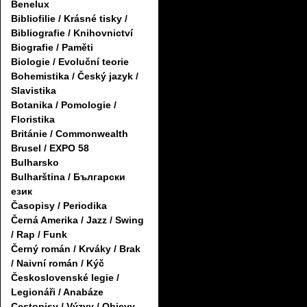
Benelux
Bibliofilie / Krásné tisky /
Bibliografie / Knihovnictví
Biografie / Paměti
Biologie / Evoluční teorie
Bohemistika / Český jazyk /
Slavistika
Botanika / Pomologie /
Floristika
Británie / Commonwealth
Brusel / EXPO 58
Bulharsko
Bulharština / Български
език
Časopisy / Periodika
Černá Amerika / Jazz / Swing
/ Rap / Funk
Černý román / Krváky / Brak
/ Naivní román / Kýč
Československé legie /
Legionáři / Anabáze
Cestopisy / Výzvy / Objevy