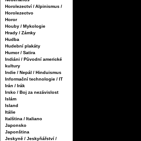
Horolezectví / Alpinismus /
Horolezectvo
Horor
Houby / Mykologie
Hrady / Zámky
Hudba
Hudební plakáty
Humor / Satira
Indiáni / Původní americké
kultury
Indie / Nepál / Hinduismus
Informační technologie / IT
Irán / Irák
Irsko / Boj za nezávislost
Islám
Island
Itálie
Italština / Italiano
Japonsko
Japonština
Jeskyně / Jeskyňářství /