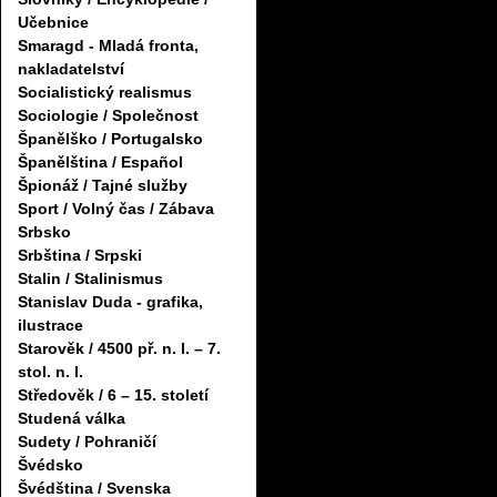
Učebnice
Smaragd - Mladá fronta,
nakladatelství
Socialistický realismus
Sociologie / Společnost
Španělško / Portugalsko
Španělština / Español
Špionáž / Tajné služby
Sport / Volný čas / Zábava
Srbsko
Srbština / Srpski
Stalin / Stalinismus
Stanislav Duda - grafika,
ilustrace
Starověk / 4500 př. n. l. – 7.
stol. n. l.
Středověk / 6 – 15. století
Studená válka
Sudety / Pohraničí
Švédsko
Švédština / Svenska