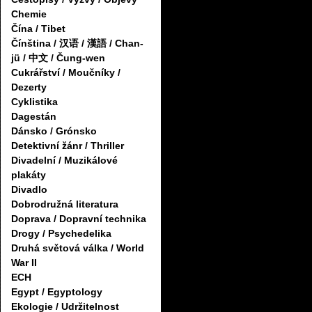
Chemie
Čína / Tibet
Čínština / 汉语 / 漢語 / Chan-
jü / 中文 / Čung-wen
Cukrářství / Moučníky /
Dezerty
Cyklistika
Dagestán
Dánsko / Grónsko
Detektivní žánr / Thriller
Divadelní / Muzikálové
plakáty
Divadlo
Dobrodružná literatura
Doprava / Dopravní technika
Drogy / Psychedelika
Druhá světová válka / World
War II
ECH
Egypt / Egyptology
Ekologie / Udržitelnost