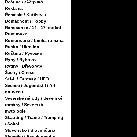
Řečtina / ελληνικά
Reklama
Řemesla / Kutilství /
Domácnost / Hobby
Renesance / 14 - 17. století
Rumunsko
Rumunština / Limba română
Rusko / Ukrajina
Ruština / Русские
Ryby / Rybolov
Rytiny / Dřevoryty
Šachy / Chess
Sci-fi / Fantasy / UFO
Secese / Jugendstil / Art
nouveau
Severské národy / Severské
romány / Severská
mytologie
Skauting / Tramp / Tramping
/ Sokol
Slovensko / Slovenština
Slovníky / Encyklopedie /