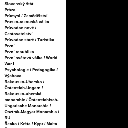
Slovenský štát
Próza
Průmysl / Zemědělství
Prusko-rakouská válka
Průvodce nové /
Cestovatelství
Průvodce staré / Turistika
První
První republika
První světová válka / World
War I
Psychologie / Pedagogika /
Výchova
Rakousko-Uhersko /
Österreich-Ungarn /
Rakousko-uherská
monarchie / Österreichisch-
Ungarische Monarchie /
Osztrák-Magyar Monarchia /
RU
Řecko / Kréta / Kypr / Malta