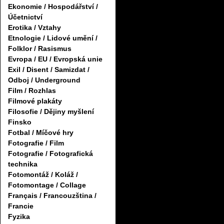
Ekonomie / Hospodářství /
Účetnictví
Erotika / Vztahy
Etnologie / Lidové umění /
Folklor / Rasismus
Evropa / EU / Evropská unie
Exil / Disent / Samizdat /
Odboj / Underground
Film / Rozhlas
Filmové plakáty
Filosofie / Dějiny myšlení
Finsko
Fotbal / Míčové hry
Fotografie / Film
Fotografie / Fotografická
technika
Fotomontáž / Koláž /
Fotomontage / Collage
Français / Francouzština /
Francie
Fyzika