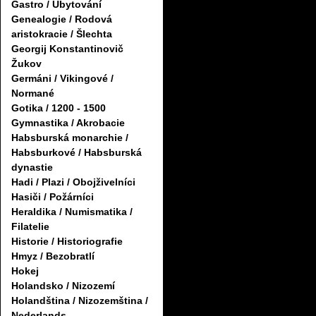
Gastro / Ubytování
Genealogie / Rodová
aristokracie / Šlechta
Georgij Konstantinovič
Žukov
Germáni / Vikingové /
Normané
Gotika / 1200 - 1500
Gymnastika / Akrobacie
Habsburská monarchie /
Habsburkové / Habsburská
dynastie
Hadi / Plazi / Obojživelníci
Hasiči / Požárníci
Heraldika / Numismatika /
Filatelie
Historie / Historiografie
Hmyz / Bezobratlí
Hokej
Holandsko / Nizozemí
Holandština / Nizozemština /
Nederlands