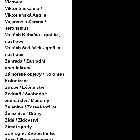
Vietnam
Viktoriánská éra /
Viktoriánská Anglie
Vojenství / Zbraně /
Terorismus
Vojtěch Kubašta - grafika,
ilustrace
Vojtěch Sedláček - grafika,
ilustrace
Zahrada / Zahradní
architektura
Zámořské objevy / Kolonie /
Kolonizace
Zdraví / Léčitelství
Zednáři / Svobodné
zednářství / Masonry
Zelenina / Zdravá výživa
Železnice / Dráhy
Židé / Židovství
Zimní sporty
Zoologie / Zootechnika
Zpěv / Showbusiness /