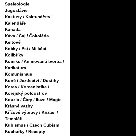
Speleologie
Jugoslávie
Kaktusy / Kaktusářství
Kalendáře
Kanada
Káva / Čaj / Čokoláda
Keltové
Kočky / Psi / Miláčci
Kolibříky
Komiks / Animovaná tvorba /
Karikatura
Komunismus
Koně / Jezdectví / Dostihy
Korea / Koreanistika /
Korejský poloostrov
Kouzla / Čáry / Iluze / Magie
Krásné vazby
Křížové výpravy / Křižáci /
Templáři
Kubismus / Czech Cubism
Kuchařky / Recepty