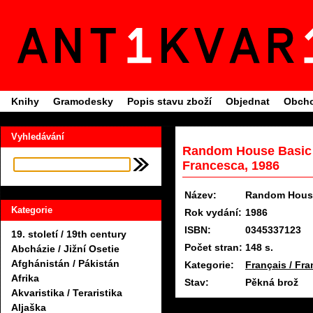
Knihy
Gramodesky
Popis stavu zboží
Objednat
Obcho
Vyhledávání
Random House Basic 
Francesca, 1986
Název:
Random House
Kategorie
Rok vydání:
1986
ISBN:
0345337123
19. století / 19th century
Počet stran:
148 s.
Abcházie / Jižní Osetie
Afghánistán / Pákistán
Kategorie:
Français / Fra
Afrika
Stav:
Pěkná brož
Akvaristika / Teraristika
Aljaška