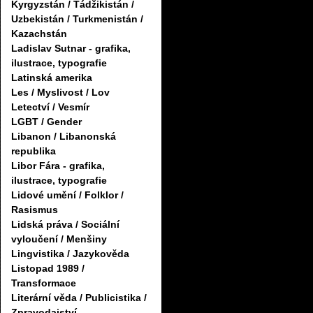
Kyrgyzstán / Tádžikistán /
Uzbekistán / Turkmenistán /
Kazachstán
Ladislav Sutnar - grafika,
ilustrace, typografie
Latinská amerika
Les / Myslivost / Lov
Letectví / Vesmír
LGBT / Gender
Libanon / Libanonská
republika
Libor Fára - grafika,
ilustrace, typografie
Lidové umění / Folklor /
Rasismus
Lidská práva / Sociální
vyloučení / Menšiny
Lingvistika / Jazykověda
Listopad 1989 /
Transformace
Literární věda / Publicistika /
Zpravodajství