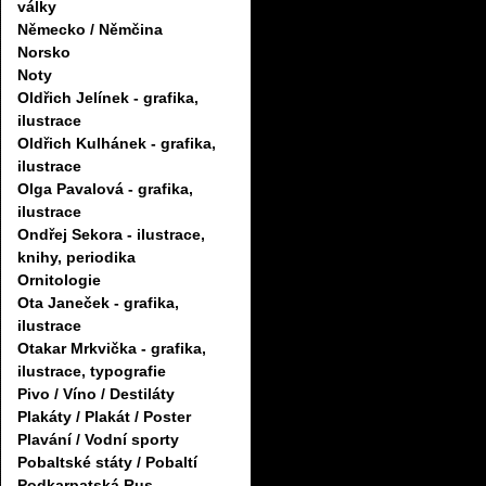
války
Německo / Němčina
Norsko
Noty
Oldřich Jelínek - grafika,
ilustrace
Oldřich Kulhánek - grafika,
ilustrace
Olga Pavalová - grafika,
ilustrace
Ondřej Sekora - ilustrace,
knihy, periodika
Ornitologie
Ota Janeček - grafika,
ilustrace
Otakar Mrkvička - grafika,
ilustrace, typografie
Pivo / Víno / Destiláty
Plakáty / Plakát / Poster
Plavání / Vodní sporty
Pobaltské státy / Pobaltí
Podkarpatská Rus