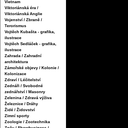
Vietnam
Viktoriánská éra /
Viktoriánská Anglie
Vojenství / Zbraně /
Terorismus
Vojtěch Kubašta - grafika,
ilustrace
Vojtěch Sedláček - grafika,
ilustrace
Zahrada / Zahradní
architektura
Zámořské objevy / Kolonie /
Kolonizace
Zdraví / Léčitelství
Zednáři / Svobodné
zednářství / Masonry
Zelenina / Zdravá výživa
Železnice / Dráhy
Židé / Židovství
Zimní sporty
Zoologie / Zootechnika
Zpěv / Showbusiness /