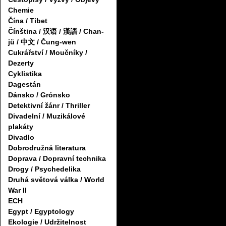
Chemie
Čína / Tibet
Čínština / 汉语 / 漢語 / Chan-
jü / 中文 / Čung-wen
Cukrářství / Moučníky /
Dezerty
Cyklistika
Dagestán
Dánsko / Grónsko
Detektivní žánr / Thriller
Divadelní / Muzikálové
plakáty
Divadlo
Dobrodružná literatura
Doprava / Dopravní technika
Drogy / Psychedelika
Druhá světová válka / World
War II
ECH
Egypt / Egyptology
Ekologie / Udržitelnost