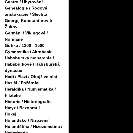
Gastro / Ubytování
Genealogie / Rodová
aristokracie / Šlechta
Georgij Konstantinovič
Žukov
Germáni / Vikingové /
Normané
Gotika / 1200 - 1500
Gymnastika / Akrobacie
Habsburská monarchie /
Habsburkové / Habsburská
dynastie
Hadi / Plazi / Obojživelníci
Hasiči / Požárníci
Heraldika / Numismatika /
Filatelie
Historie / Historiografie
Hmyz / Bezobratlí
Hokej
Holandsko / Nizozemí
Holandština / Nizozemština /
Nederlands