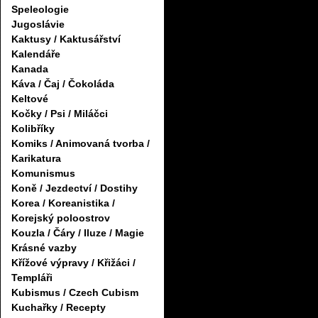
Speleologie
Jugoslávie
Kaktusy / Kaktusářství
Kalendáře
Kanada
Káva / Čaj / Čokoláda
Keltové
Kočky / Psi / Miláčci
Kolibříky
Komiks / Animovaná tvorba /
Karikatura
Komunismus
Koně / Jezdectví / Dostihy
Korea / Koreanistika /
Korejský poloostrov
Kouzla / Čáry / Iluze / Magie
Krásné vazby
Křížové výpravy / Křižáci /
Templáři
Kubismus / Czech Cubism
Kuchařky / Recepty