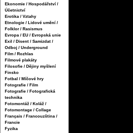
Ekonomie / Hospodářství /
Účetnictví
Erotika / Vztahy
Etnologie / Lidové umění /
Folklor / Rasismus
Evropa / EU / Evropská unie
Exil / Disent / Samizdat /
Odboj / Underground
Film / Rozhlas
Filmové plakáty
Filosofie / Dějiny myšlení
Finsko
Fotbal / Míčové hry
Fotografie / Film
Fotografie / Fotografická
technika
Fotomontáž / Koláž /
Fotomontage / Collage
Français / Francouzština /
Francie
Fyzika