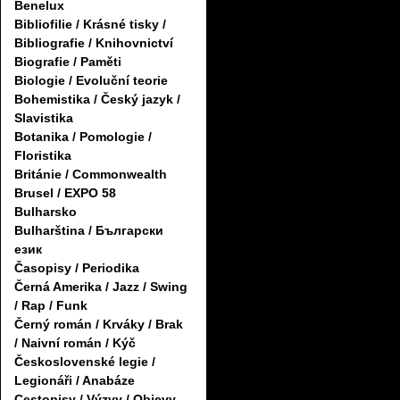
Benelux
Bibliofilie / Krásné tisky /
Bibliografie / Knihovnictví
Biografie / Paměti
Biologie / Evoluční teorie
Bohemistika / Český jazyk /
Slavistika
Botanika / Pomologie /
Floristika
Británie / Commonwealth
Brusel / EXPO 58
Bulharsko
Bulharština / Български
език
Časopisy / Periodika
Černá Amerika / Jazz / Swing
/ Rap / Funk
Černý román / Krváky / Brak
/ Naivní román / Kýč
Československé legie /
Legionáři / Anabáze
Cestopisy / Výzvy / Objevy