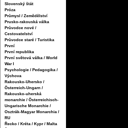
Slovenský štát
Próza
Průmysl / Zemědělství
Prusko-rakouská válka
Průvodce nové /
Cestovatelství
Průvodce staré / Turistika
První
První republika
První světová válka / World
War I
Psychologie / Pedagogika /
Výchova
Rakousko-Uhersko /
Österreich-Ungarn /
Rakousko-uherská
monarchie / Österreichisch-
Ungarische Monarchie /
Osztrák-Magyar Monarchia /
RU
Řecko / Kréta / Kypr / Malta