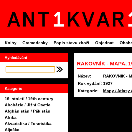
Knihy
Gramodesky
Popis stavu zboží
Objednat
Obcho
Vyhledávání
RAKOVNÍK - MAPA, 1
Název:
RAKOVNÍK - 
Rok vydání:
1927
Kategorie
Kategorie:
Mapy / Atlasy 
19. století / 19th century
Abcházie / Jižní Osetie
Afghánistán / Pákistán
Afrika
Akvaristika / Teraristika
Aljaška