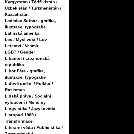
Kyrgyzstán / Tádžikistán /
Uzbekistán / Turkmenistán /
Kazachstán
Ladislav Sutnar - grafika,
ilustrace, typografie
Latinská amerika
Les / Myslivost / Lov
Letectví / Vesmír
LGBT / Gender
Libanon / Libanonská
republika
Libor Fára - grafika,
ilustrace, typografie
Lidové umění / Folklor /
Rasismus
Lidská práva / Sociální
vyloučení / Menšiny
Lingvistika / Jazykověda
Listopad 1989 /
Transformace
Literární věda / Publicistika /
Zpravodajství