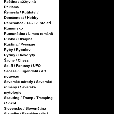
Řečtina / ελληνικά
Reklama
Řemesla / Kutilství /
Domácnost / Hobby
Renesance / 14 - 17. století
Rumunsko
Rumunština / Limba română
Rusko / Ukrajina
Ruština / Русские
Ryby / Rybolov
Rytiny / Dřevoryty
Šachy / Chess
Sci-fi / Fantasy / UFO
Secese / Jugendstil / Art
nouveau
Severské národy / Severské
romány / Severská
mytologie
Skauting / Tramp / Tramping
/ Sokol
Slovensko / Slovenština
Slovníky / Encyklopedie /