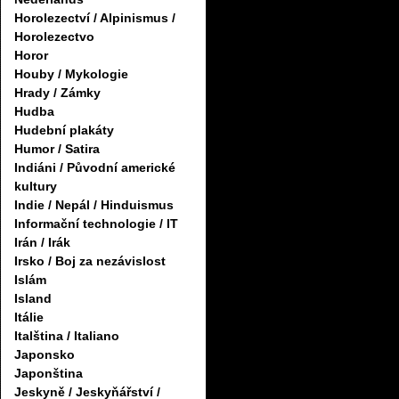
Horolezectví / Alpinismus /
Horolezectvo
Horor
Houby / Mykologie
Hrady / Zámky
Hudba
Hudební plakáty
Humor / Satira
Indiáni / Původní americké
kultury
Indie / Nepál / Hinduismus
Informační technologie / IT
Irán / Irák
Irsko / Boj za nezávislost
Islám
Island
Itálie
Italština / Italiano
Japonsko
Japonština
Jeskyně / Jeskyňářství /