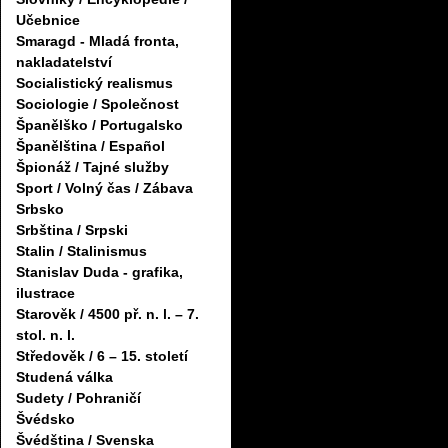
Učebnice
Smaragd - Mladá fronta,
nakladatelství
Socialistický realismus
Sociologie / Společnost
Španělško / Portugalsko
Španělština / Español
Špionáž / Tajné služby
Sport / Volný čas / Zábava
Srbsko
Srbština / Srpski
Stalin / Stalinismus
Stanislav Duda - grafika,
ilustrace
Starověk / 4500 př. n. l. – 7.
stol. n. l.
Středověk / 6 – 15. století
Studená válka
Sudety / Pohraničí
Švédsko
Švédština / Svenska