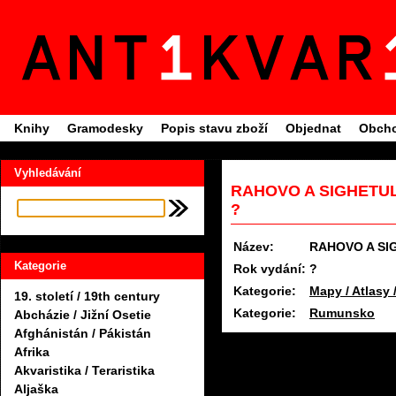
Knihy
Gramodesky
Popis stavu zboží
Objednat
Obcho
Vyhledávání
RAHOVO A SIGHETUL
?
Název:
RAHOVO A SI
Kategorie
Rok vydání:
?
Kategorie:
Mapy / Atlasy 
19. století / 19th century
Kategorie:
Rumunsko
Abcházie / Jižní Osetie
Afghánistán / Pákistán
Afrika
Akvaristika / Teraristika
Aljaška