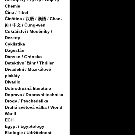
Chemie
Čína / Tibet
Čínština / 汉语 / 漢語 / Chan-
jü / 中文 / Čung-wen
Cukrářství / Moučníky /
Dezerty
Cyklistika
Dagestán
Dánsko / Grónsko
Detektivní žánr / Thriller
Divadelní / Muzikálové
plakáty
Divadlo
Dobrodružná literatura
Doprava / Dopravní technika
Drogy / Psychedelika
Druhá světová válka / World
War II
ECH
Egypt / Egyptology
Ekologie / Udržitelnost