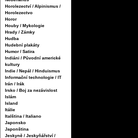
Horolezectví / Alpinismus /
Horolezectvo
Horor
Houby / Mykologie
Hrady / Zámky
Hudba
Hudební plakáty
Humor / Satira
Indiáni / Původní americké
kultury
Indie / Nepál / Hinduismus
Informační technologie / IT
Irán / Irák
Irsko / Boj za nezávislost
Islám
Island
Itálie
Italština / Italiano
Japonsko
Japonština
Jeskyně / Jeskyňářství /