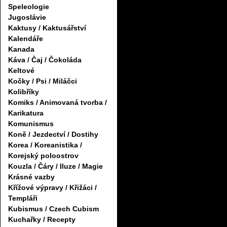
Speleologie
Jugoslávie
Kaktusy / Kaktusářství
Kalendáře
Kanada
Káva / Čaj / Čokoláda
Keltové
Kočky / Psi / Miláčci
Kolibříky
Komiks / Animovaná tvorba /
Karikatura
Komunismus
Koně / Jezdectví / Dostihy
Korea / Koreanistika /
Korejský poloostrov
Kouzla / Čáry / Iluze / Magie
Krásné vazby
Křížové výpravy / Křižáci /
Templáři
Kubismus / Czech Cubism
Kuchařky / Recepty