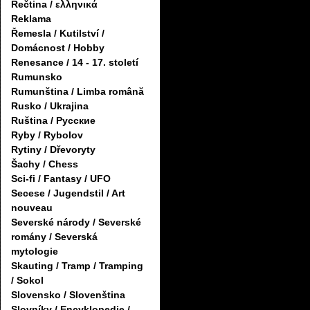
Řečtina / ελληνικά
Reklama
Řemesla / Kutilství /
Domácnost / Hobby
Renesance / 14 - 17. století
Rumunsko
Rumunština / Limba română
Rusko / Ukrajina
Ruština / Русские
Ryby / Rybolov
Rytiny / Dřevoryty
Šachy / Chess
Sci-fi / Fantasy / UFO
Secese / Jugendstil / Art
nouveau
Severské národy / Severské
romány / Severská
mytologie
Skauting / Tramp / Tramping
/ Sokol
Slovensko / Slovenština
Slovníky / Encyklopedie /