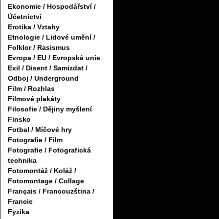
Ekonomie / Hospodářství /
Účetnictví
Erotika / Vztahy
Etnologie / Lidové umění /
Folklor / Rasismus
Evropa / EU / Evropská unie
Exil / Disent / Samizdat /
Odboj / Underground
Film / Rozhlas
Filmové plakáty
Filosofie / Dějiny myšlení
Finsko
Fotbal / Míčové hry
Fotografie / Film
Fotografie / Fotografická
technika
Fotomontáž / Koláž /
Fotomontage / Collage
Français / Francouzština /
Francie
Fyzika