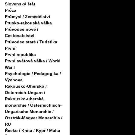
Slovenský štát
Próza
Průmysl / Zemědělství
Prusko-rakouská válka
Průvodce nové /
Cestovatelství
Průvodce staré / Turistika
První
První republika
První světová válka / World
War I
Psychologie / Pedagogika /
Výchova
Rakousko-Uhersko /
Österreich-Ungarn /
Rakousko-uherská
monarchie / Österreichisch-
Ungarische Monarchie /
Osztrák-Magyar Monarchia /
RU
Řecko / Kréta / Kypr / Malta