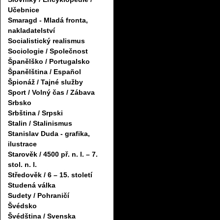
Učebnice
Smaragd - Mladá fronta,
nakladatelství
Socialistický realismus
Sociologie / Společnost
Španělško / Portugalsko
Španělština / Español
Špionáž / Tajné služby
Sport / Volný čas / Zábava
Srbsko
Srbština / Srpski
Stalin / Stalinismus
Stanislav Duda - grafika,
ilustrace
Starověk / 4500 př. n. l. – 7.
stol. n. l.
Středověk / 6 – 15. století
Studená válka
Sudety / Pohraničí
Švédsko
Švédština / Svenska