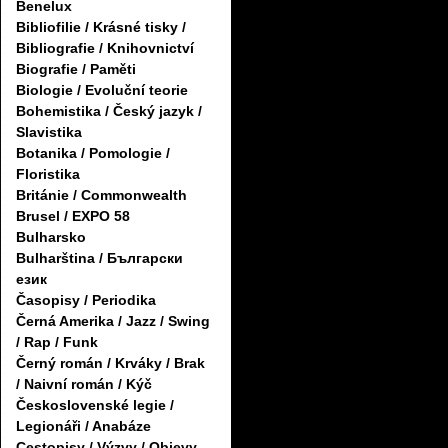
Benelux
Bibliofilie / Krásné tisky /
Bibliografie / Knihovnictví
Biografie / Paměti
Biologie / Evoluční teorie
Bohemistika / Český jazyk /
Slavistika
Botanika / Pomologie /
Floristika
Británie / Commonwealth
Brusel / EXPO 58
Bulharsko
Bulharština / Български
език
Časopisy / Periodika
Černá Amerika / Jazz / Swing
/ Rap / Funk
Černý román / Krváky / Brak
/ Naivní román / Kýč
Československé legie /
Legionáři / Anabáze
Cestopisy / Výzvy / Objevy