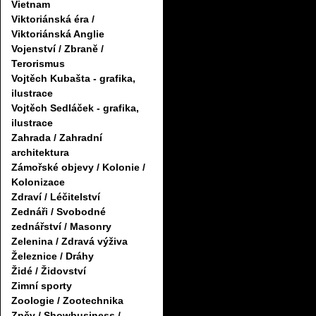
Vietnam
Viktoriánská éra /
Viktoriánská Anglie
Vojenství / Zbraně /
Terorismus
Vojtěch Kubašta - grafika,
ilustrace
Vojtěch Sedláček - grafika,
ilustrace
Zahrada / Zahradní
architektura
Zámořské objevy / Kolonie /
Kolonizace
Zdraví / Léčitelství
Zednáři / Svobodné
zednářství / Masonry
Zelenina / Zdravá výživa
Železnice / Dráhy
Židé / Židovství
Zimní sporty
Zoologie / Zootechnika
Zpěv / Showbusiness /