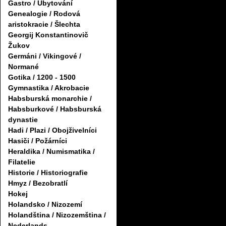
Gastro / Ubytování
Genealogie / Rodová
aristokracie / Šlechta
Georgij Konstantinovič
Žukov
Germáni / Vikingové /
Normané
Gotika / 1200 - 1500
Gymnastika / Akrobacie
Habsburská monarchie /
Habsburkové / Habsburská
dynastie
Hadi / Plazi / Obojživelníci
Hasiči / Požárníci
Heraldika / Numismatika /
Filatelie
Historie / Historiografie
Hmyz / Bezobratlí
Hokej
Holandsko / Nizozemí
Holandština / Nizozemština /
Nederlands