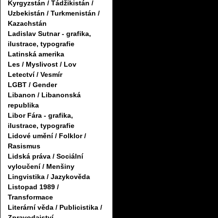
Kyrgyzstán / Tádžikistán /
Uzbekistán / Turkmenistán /
Kazachstán
Ladislav Sutnar - grafika,
ilustrace, typografie
Latinská amerika
Les / Myslivost / Lov
Letectví / Vesmír
LGBT / Gender
Libanon / Libanonská
republika
Libor Fára - grafika,
ilustrace, typografie
Lidové umění / Folklor /
Rasismus
Lidská práva / Sociální
vyloučení / Menšiny
Lingvistika / Jazykověda
Listopad 1989 /
Transformace
Literární věda / Publicistika /
Zpravodajství