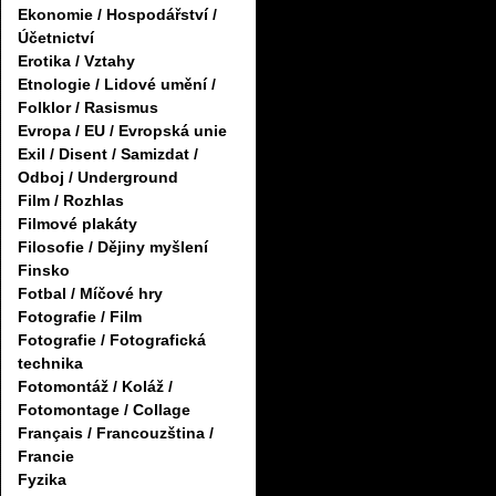
Ekonomie / Hospodářství /
Účetnictví
Erotika / Vztahy
Etnologie / Lidové umění /
Folklor / Rasismus
Evropa / EU / Evropská unie
Exil / Disent / Samizdat /
Odboj / Underground
Film / Rozhlas
Filmové plakáty
Filosofie / Dějiny myšlení
Finsko
Fotbal / Míčové hry
Fotografie / Film
Fotografie / Fotografická
technika
Fotomontáž / Koláž /
Fotomontage / Collage
Français / Francouzština /
Francie
Fyzika