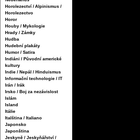
Horolezectví / Alpinismus /
Horolezectvo
Horor
Houby / Mykologie
Hrady / Zámky
Hudba
Hudební plakáty
Humor / Satira
Indiáni / Původní americké
kultury
Indie / Nepál / Hinduismus
Informační technologie / IT
Irán / Irák
Irsko / Boj za nezávislost
Islám
Island
Itálie
Italština / Italiano
Japonsko
Japonština
Jeskyně / Jeskyňářství /