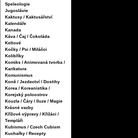
Speleologie
Jugoslávie
Kaktusy / Kaktusářství
Kalendáře
Kanada
Káva / Čaj / Čokoláda
Keltové
Kočky / Psi / Miláčci
Kolibříky
Komiks / Animovaná tvorba /
Karikatura
Komunismus
Koně / Jezdectví / Dostihy
Korea / Koreanistika /
Korejský poloostrov
Kouzla / Čáry / Iluze / Magie
Krásné vazby
Křížové výpravy / Křižáci /
Templáři
Kubismus / Czech Cubism
Kuchařky / Recepty