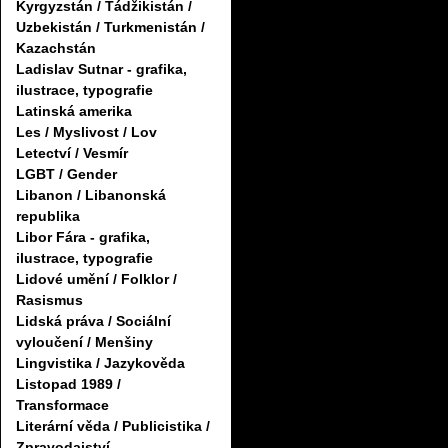
Kyrgyzstán / Tádžikistán /
Uzbekistán / Turkmenistán /
Kazachstán
Ladislav Sutnar - grafika,
ilustrace, typografie
Latinská amerika
Les / Myslivost / Lov
Letectví / Vesmír
LGBT / Gender
Libanon / Libanonská
republika
Libor Fára - grafika,
ilustrace, typografie
Lidové umění / Folklor /
Rasismus
Lidská práva / Sociální
vyloučení / Menšiny
Lingvistika / Jazykověda
Listopad 1989 /
Transformace
Literární věda / Publicistika /
Zpravodajství