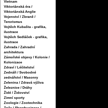
Vietnam
Viktoriánská éra /
Viktoriánská Anglie
Vojenství / Zbraně /
Terorismus
Vojtěch Kubašta - grafika,
ilustrace
Vojtěch Sedláček - grafika,
ilustrace
Zahrada / Zahradní
architektura
Zámořské objevy / Kolonie /
Kolonizace
Zdraví / Léčitelství
Zednáři / Svobodné
zednářství / Masonry
Zelenina / Zdravá výživa
Železnice / Dráhy
Židé / Židovství
Zimní sporty
Zoologie / Zootechnika
Zpěv / Showbusiness /