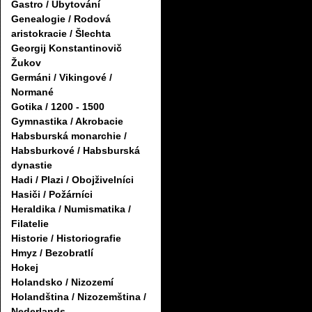
Gastro / Ubytování
Genealogie / Rodová
aristokracie / Šlechta
Georgij Konstantinovič
Žukov
Germáni / Vikingové /
Normané
Gotika / 1200 - 1500
Gymnastika / Akrobacie
Habsburská monarchie /
Habsburkové / Habsburská
dynastie
Hadi / Plazi / Obojživelníci
Hasiči / Požárníci
Heraldika / Numismatika /
Filatelie
Historie / Historiografie
Hmyz / Bezobratlí
Hokej
Holandsko / Nizozemí
Holandština / Nizozemština /
Nederlands