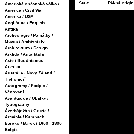
Stav:
Pěkná origin
Americká občanská válka /
American Civil War
Amerika / USA
Angličtina / English
Antika
Archeologie / Památky /
Muzea / Archivnictví
Architektura / Design
Arktida / Antarktida
Asie / Buddhismus
Atletika
Austrálie / Nový Zéland /
Tichomoří
Autogramy / Podpis /
Věnování
Avantgarda / Obálky /
Typography
Ázerbájdžán / Gruzie /
Arménie / Karabach
Baroko / Barok / 1600 - 1800
Belgie