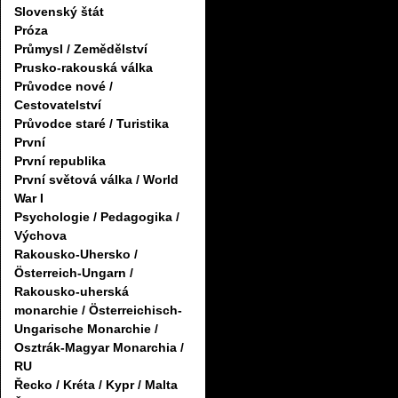
Slovenský štát
Próza
Průmysl / Zemědělství
Prusko-rakouská válka
Průvodce nové /
Cestovatelství
Průvodce staré / Turistika
První
První republika
První světová válka / World
War I
Psychologie / Pedagogika /
Výchova
Rakousko-Uhersko /
Österreich-Ungarn /
Rakousko-uherská
monarchie / Österreichisch-
Ungarische Monarchie /
Osztrák-Magyar Monarchia /
RU
Řecko / Kréta / Kypr / Malta