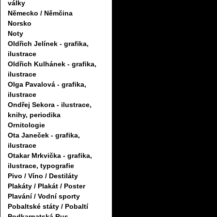
války
Německo / Němčina
Norsko
Noty
Oldřich Jelínek - grafika,
ilustrace
Oldřich Kulhánek - grafika,
ilustrace
Olga Pavalová - grafika,
ilustrace
Ondřej Sekora - ilustrace,
knihy, periodika
Ornitologie
Ota Janeček - grafika,
ilustrace
Otakar Mrkvička - grafika,
ilustrace, typografie
Pivo / Víno / Destiláty
Plakáty / Plakát / Poster
Plavání / Vodní sporty
Pobaltské státy / Pobaltí
Podkarpatská Rus