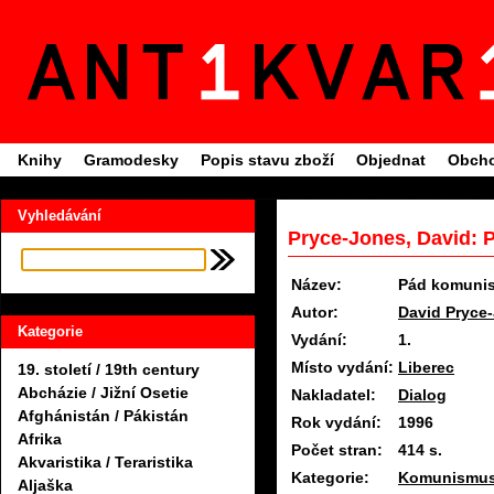
Knihy
Gramodesky
Popis stavu zboží
Objednat
Obcho
Vyhledávání
Pryce-Jones, David:
Název:
Pád komuni
Autor:
David Pryce
Kategorie
Vydání:
1.
Místo vydání:
Liberec
19. století / 19th century
Abcházie / Jižní Osetie
Nakladatel:
Dialog
Afghánistán / Pákistán
Rok vydání:
1996
Afrika
Počet stran:
414 s.
Akvaristika / Teraristika
Kategorie:
Komunismu
Aljaška