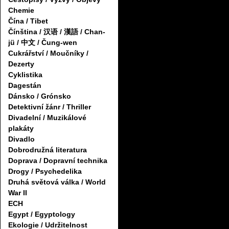
Chemie
Čína / Tibet
Čínština / 汉语 / 漢語 / Chan-
jü / 中文 / Čung-wen
Cukrářství / Moučníky /
Dezerty
Cyklistika
Dagestán
Dánsko / Grónsko
Detektivní žánr / Thriller
Divadelní / Muzikálové
plakáty
Divadlo
Dobrodružná literatura
Doprava / Dopravní technika
Drogy / Psychedelika
Druhá světová válka / World
War II
ECH
Egypt / Egyptology
Ekologie / Udržitelnost