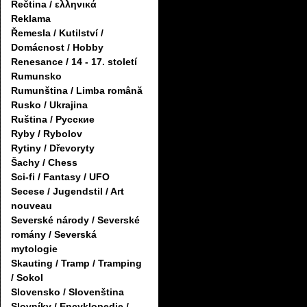
Řečtina / ελληνικά
Reklama
Řemesla / Kutilství /
Domácnost / Hobby
Renesance / 14 - 17. století
Rumunsko
Rumunština / Limba română
Rusko / Ukrajina
Ruština / Русские
Ryby / Rybolov
Rytiny / Dřevoryty
Šachy / Chess
Sci-fi / Fantasy / UFO
Secese / Jugendstil / Art
nouveau
Severské národy / Severské
romány / Severská
mytologie
Skauting / Tramp / Tramping
/ Sokol
Slovensko / Slovenština
Slovníky / Encyklopedie /