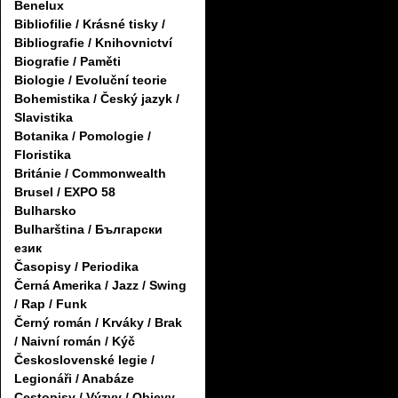
Benelux
Bibliofilie / Krásné tisky /
Bibliografie / Knihovnictví
Biografie / Paměti
Biologie / Evoluční teorie
Bohemistika / Český jazyk /
Slavistika
Botanika / Pomologie /
Floristika
Británie / Commonwealth
Brusel / EXPO 58
Bulharsko
Bulharština / Български
език
Časopisy / Periodika
Černá Amerika / Jazz / Swing
/ Rap / Funk
Černý román / Krváky / Brak
/ Naivní román / Kýč
Československé legie /
Legionáři / Anabáze
Cestopisy / Výzvy / Objevy