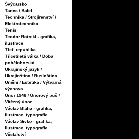
Švýcarsko
Tanec / Balet
Technika / Strojírenství /
Elektrotechnika
Tenis
Teodor Rotrekl - grafika,
ilustrace
Třetí republika
Třicetiletá válka / Doba
pobělohorská
Ukrajinský jazyk /
Ukrajinština / Rusínština
Umění / Estetika / Výtvarná
výchova
Únor 1948 / Únorový puč /
Vítězný únor
Václav Bláha - grafika,
ilustrace, typografie
Václav Sivko - grafika,
ilustrace, typografie
Včelařství