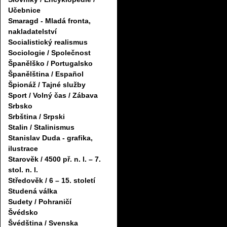
Učebnice
Smaragd - Mladá fronta,
nakladatelství
Socialistický realismus
Sociologie / Společnost
Španělško / Portugalsko
Španělština / Español
Špionáž / Tajné služby
Sport / Volný čas / Zábava
Srbsko
Srbština / Srpski
Stalin / Stalinismus
Stanislav Duda - grafika,
ilustrace
Starověk / 4500 př. n. l. – 7.
stol. n. l.
Středověk / 6 – 15. století
Studená válka
Sudety / Pohraničí
Švédsko
Švédština / Svenska