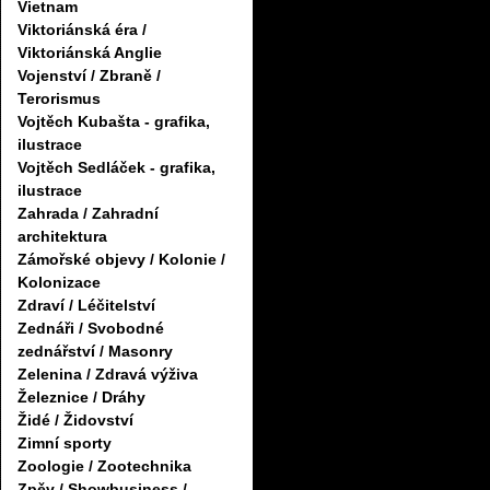
Vietnam
Viktoriánská éra /
Viktoriánská Anglie
Vojenství / Zbraně /
Terorismus
Vojtěch Kubašta - grafika,
ilustrace
Vojtěch Sedláček - grafika,
ilustrace
Zahrada / Zahradní
architektura
Zámořské objevy / Kolonie /
Kolonizace
Zdraví / Léčitelství
Zednáři / Svobodné
zednářství / Masonry
Zelenina / Zdravá výživa
Železnice / Dráhy
Židé / Židovství
Zimní sporty
Zoologie / Zootechnika
Zpěv / Showbusiness /