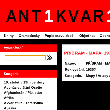
Knihy
Gramodesky
Popis stavu zboží
Objednat
Obcho
Vyhledávání
PŘÍBRAM - MAPA, 19
Název:
PŘÍBRAM - M
Rok vydání:
1935?
Kategorie
Kategorie:
Mapy / Atlasy 
19. století / 19th century
Abcházie / Jižní Osetie
Afghánistán / Pákistán
Afrika
Akvaristika / Teraristika
Aljaška