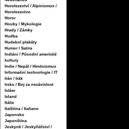
Horolezectví / Alpinismus /
Horolezectvo
Horor
Houby / Mykologie
Hrady / Zámky
Hudba
Hudební plakáty
Humor / Satira
Indiáni / Původní americké
kultury
Indie / Nepál / Hinduismus
Informační technologie / IT
Irán / Irák
Irsko / Boj za nezávislost
Islám
Island
Itálie
Italština / Italiano
Japonsko
Japonština
Jeskyně / Jeskyňářství /