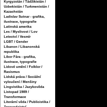
Kyrgyzstán / Tádžikistán /
Uzbekistán / Turkmenistán /
Kazachstán
Ladislav Sutnar - grafika,
ilustrace, typografie
Latinská amerika
Les / Myslivost / Lov
Letectví / Vesmír
LGBT / Gender
Libanon / Libanonská
republika
Libor Fára - grafika,
ilustrace, typografie
Lidové umění / Folklor /
Rasismus
Lidská práva / Sociální
vyloučení / Menšiny
Lingvistika / Jazykověda
Listopad 1989 /
Transformace
Literární věda / Publicistika /
Zpravodajství