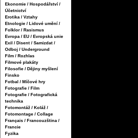
Ekonomie / Hospodářství /
Účetnictví
Erotika / Vztahy
Etnologie / Lidové umění /
Folklor / Rasismus
Evropa / EU / Evropská unie
Exil / Disent / Samizdat /
Odboj / Underground
Film / Rozhlas
Filmové plakáty
Filosofie / Dějiny myšlení
Finsko
Fotbal / Míčové hry
Fotografie / Film
Fotografie / Fotografická
technika
Fotomontáž / Koláž /
Fotomontage / Collage
Français / Francouzština /
Francie
Fyzika