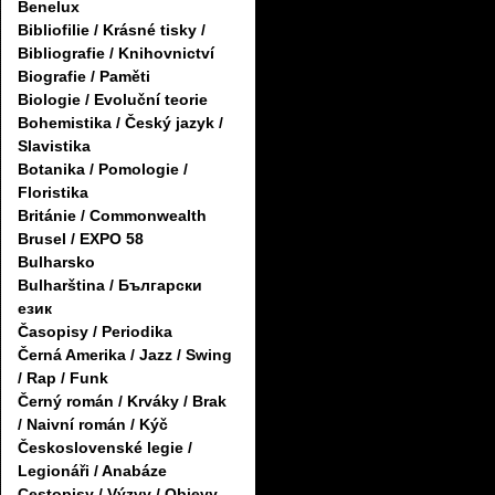
Benelux
Bibliofilie / Krásné tisky /
Bibliografie / Knihovnictví
Biografie / Paměti
Biologie / Evoluční teorie
Bohemistika / Český jazyk /
Slavistika
Botanika / Pomologie /
Floristika
Británie / Commonwealth
Brusel / EXPO 58
Bulharsko
Bulharština / Български
език
Časopisy / Periodika
Černá Amerika / Jazz / Swing
/ Rap / Funk
Černý román / Krváky / Brak
/ Naivní román / Kýč
Československé legie /
Legionáři / Anabáze
Cestopisy / Výzvy / Objevy