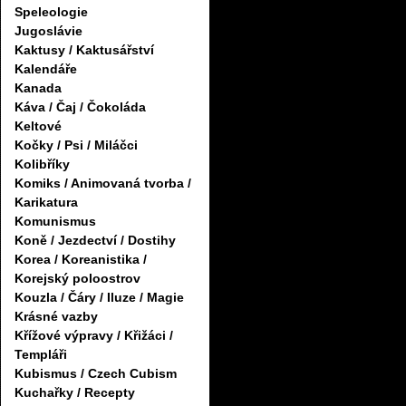
Speleologie
Jugoslávie
Kaktusy / Kaktusářství
Kalendáře
Kanada
Káva / Čaj / Čokoláda
Keltové
Kočky / Psi / Miláčci
Kolibříky
Komiks / Animovaná tvorba /
Karikatura
Komunismus
Koně / Jezdectví / Dostihy
Korea / Koreanistika /
Korejský poloostrov
Kouzla / Čáry / Iluze / Magie
Krásné vazby
Křížové výpravy / Křižáci /
Templáři
Kubismus / Czech Cubism
Kuchařky / Recepty