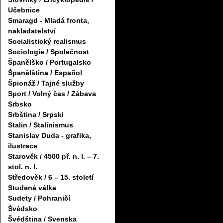
Učebnice
Smaragd - Mladá fronta,
nakladatelství
Socialistický realismus
Sociologie / Společnost
Španělško / Portugalsko
Španělština / Español
Špionáž / Tajné služby
Sport / Volný čas / Zábava
Srbsko
Srbština / Srpski
Stalin / Stalinismus
Stanislav Duda - grafika,
ilustrace
Starověk / 4500 př. n. l. – 7.
stol. n. l.
Středověk / 6 – 15. století
Studená válka
Sudety / Pohraničí
Švédsko
Švédština / Svenska