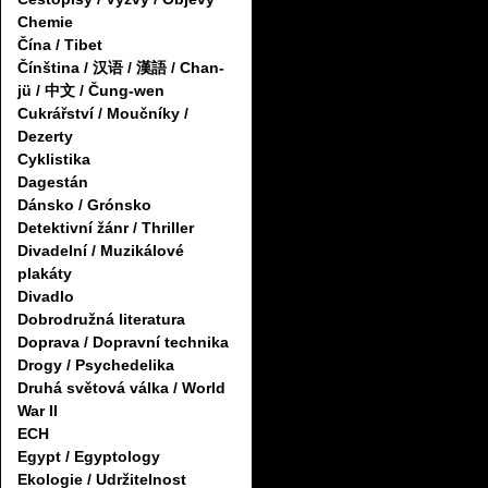
Chemie
Čína / Tibet
Čínština / 汉语 / 漢語 / Chan-
jü / 中文 / Čung-wen
Cukrářství / Moučníky /
Dezerty
Cyklistika
Dagestán
Dánsko / Grónsko
Detektivní žánr / Thriller
Divadelní / Muzikálové
plakáty
Divadlo
Dobrodružná literatura
Doprava / Dopravní technika
Drogy / Psychedelika
Druhá světová válka / World
War II
ECH
Egypt / Egyptology
Ekologie / Udržitelnost