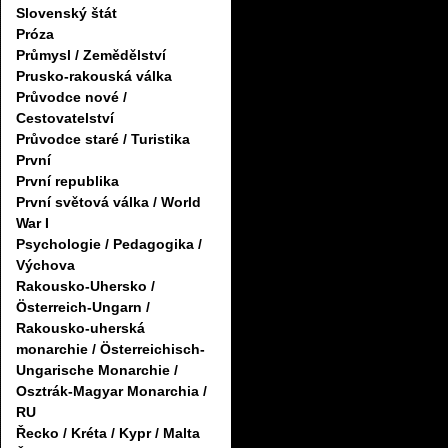
Slovenský štát
Próza
Průmysl / Zemědělství
Prusko-rakouská válka
Průvodce nové /
Cestovatelství
Průvodce staré / Turistika
První
První republika
První světová válka / World
War I
Psychologie / Pedagogika /
Výchova
Rakousko-Uhersko /
Österreich-Ungarn /
Rakousko-uherská
monarchie / Österreichisch-
Ungarische Monarchie /
Osztrák-Magyar Monarchia /
RU
Řecko / Kréta / Kypr / Malta