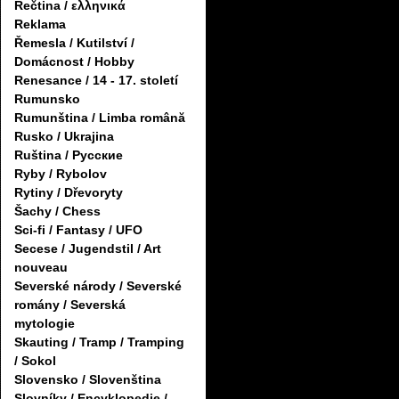
Řečtina / ελληνικά
Reklama
Řemesla / Kutilství /
Domácnost / Hobby
Renesance / 14 - 17. století
Rumunsko
Rumunština / Limba română
Rusko / Ukrajina
Ruština / Русские
Ryby / Rybolov
Rytiny / Dřevoryty
Šachy / Chess
Sci-fi / Fantasy / UFO
Secese / Jugendstil / Art
nouveau
Severské národy / Severské
romány / Severská
mytologie
Skauting / Tramp / Tramping
/ Sokol
Slovensko / Slovenština
Slovníky / Encyklopedie /