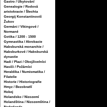
Gastro / Ubytování
Genealogie / Rodová
aristokracie / Šlechta
Georgij Konstantinovič
Žukov
Germáni / Vikingové /
Normané
Gotika / 1200 - 1500
Gymnastika / Akrobacie
Habsburská monarchie /
Habsburkové / Habsburská
dynastie
Hadi / Plazi / Obojživelníci
Hasiči / Požárníci
Heraldika / Numismatika /
Filatelie
Historie / Historiografie
Hmyz / Bezobratlí
Hokej
Holandsko / Nizozemí
Holandština / Nizozemština /
Nederlands