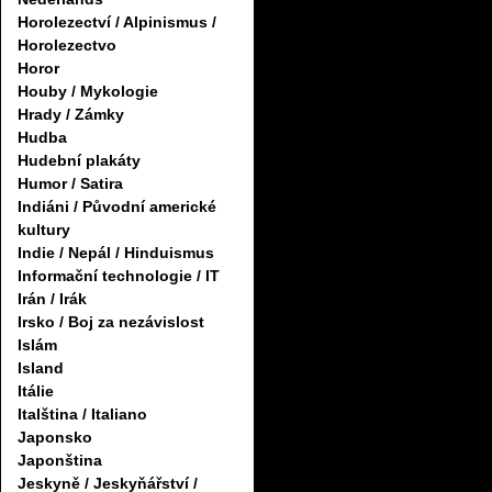
Horolezectví / Alpinismus /
Horolezectvo
Horor
Houby / Mykologie
Hrady / Zámky
Hudba
Hudební plakáty
Humor / Satira
Indiáni / Původní americké
kultury
Indie / Nepál / Hinduismus
Informační technologie / IT
Irán / Irák
Irsko / Boj za nezávislost
Islám
Island
Itálie
Italština / Italiano
Japonsko
Japonština
Jeskyně / Jeskyňářství /