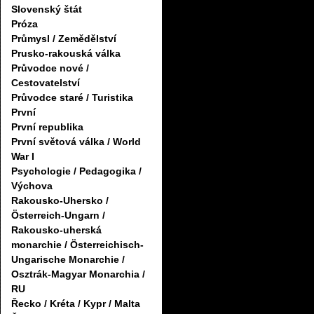
Slovenský štát
Próza
Průmysl / Zemědělství
Prusko-rakouská válka
Průvodce nové /
Cestovatelství
Průvodce staré / Turistika
První
První republika
První světová válka / World
War I
Psychologie / Pedagogika /
Výchova
Rakousko-Uhersko /
Österreich-Ungarn /
Rakousko-uherská
monarchie / Österreichisch-
Ungarische Monarchie /
Osztrák-Magyar Monarchia /
RU
Řecko / Kréta / Kypr / Malta