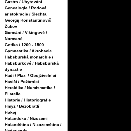
Gastro / Ubytování
Genealogie / Rodová
aristokracie / Šlechta
Georgij Konstantinovič
Žukov
Germáni / Vikingové /
Normané
Gotika / 1200 - 1500
Gymnastika / Akrobacie
Habsburská monarchie /
Habsburkové / Habsburská
dynastie
Hadi / Plazi / Obojživelníci
Hasiči / Požárníci
Heraldika / Numismatika /
Filatelie
Historie / Historiografie
Hmyz / Bezobratlí
Hokej
Holandsko / Nizozemí
Holandština / Nizozemština /
Nederlands