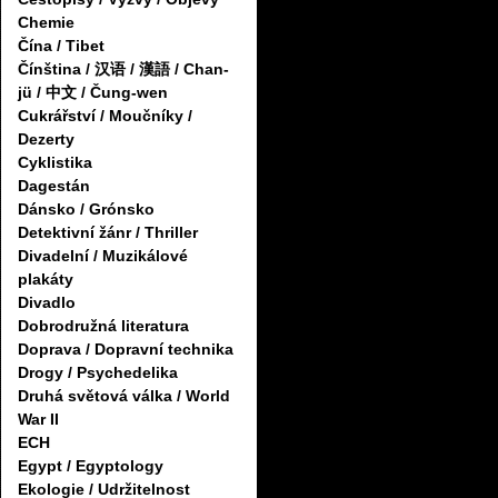
Chemie
Čína / Tibet
Čínština / 汉语 / 漢語 / Chan-
jü / 中文 / Čung-wen
Cukrářství / Moučníky /
Dezerty
Cyklistika
Dagestán
Dánsko / Grónsko
Detektivní žánr / Thriller
Divadelní / Muzikálové
plakáty
Divadlo
Dobrodružná literatura
Doprava / Dopravní technika
Drogy / Psychedelika
Druhá světová válka / World
War II
ECH
Egypt / Egyptology
Ekologie / Udržitelnost