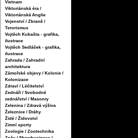
Vietnam
Viktoriánská éra /
Viktoriánská Anglie
Vojenství / Zbraně /
Terorismus
Vojtěch Kubašta - grafika,
ilustrace
Vojtěch Sedláček - grafika,
ilustrace
Zahrada / Zahradní
architektura
Zámořské objevy / Kolonie /
Kolonizace
Zdraví / Léčitelství
Zednáři / Svobodné
zednářství / Masonry
Zelenina / Zdravá výživa
Železnice / Dráhy
Židé / Židovství
Zimní sporty
Zoologie / Zootechnika
Zpěv / Showbusiness /