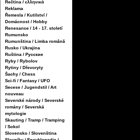
Řečtina / ελληνικά
Reklama
Řemesla / Kutilství /
Domácnost / Hobby
Renesance / 14 - 17. století
Rumunsko
Rumunština / Limba română
Rusko / Ukrajina
Ruština / Русские
Ryby / Rybolov
Rytiny / Dřevoryty
Šachy / Chess
Sci-fi / Fantasy / UFO
Secese / Jugendstil / Art
nouveau
Severské národy / Severské
romány / Severská
mytologie
Skauting / Tramp / Tramping
/ Sokol
Slovensko / Slovenština
Slovníky / Encyklopedie /