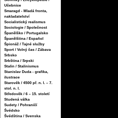
Učebnice
Smaragd - Mladá fronta,
nakladatelství
Socialistický realismus
Sociologie / Společnost
Španělško / Portugalsko
Španělština / Español
Špionáž / Tajné služby
Sport / Volný čas / Zábava
Srbsko
Srbština / Srpski
Stalin / Stalinismus
Stanislav Duda - grafika,
ilustrace
Starověk / 4500 př. n. l. – 7.
stol. n. l.
Středověk / 6 – 15. století
Studená válka
Sudety / Pohraničí
Švédsko
Švédština / Svenska