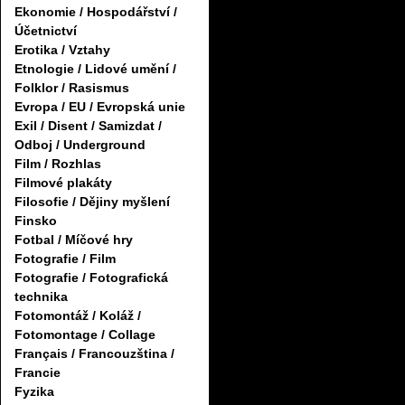
Ekonomie / Hospodářství /
Účetnictví
Erotika / Vztahy
Etnologie / Lidové umění /
Folklor / Rasismus
Evropa / EU / Evropská unie
Exil / Disent / Samizdat /
Odboj / Underground
Film / Rozhlas
Filmové plakáty
Filosofie / Dějiny myšlení
Finsko
Fotbal / Míčové hry
Fotografie / Film
Fotografie / Fotografická
technika
Fotomontáž / Koláž /
Fotomontage / Collage
Français / Francouzština /
Francie
Fyzika