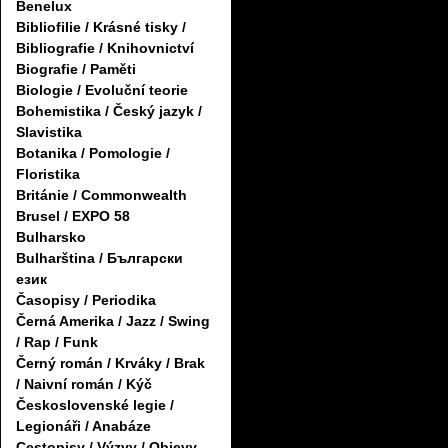
Benelux
Bibliofilie / Krásné tisky /
Bibliografie / Knihovnictví
Biografie / Paměti
Biologie / Evoluční teorie
Bohemistika / Český jazyk /
Slavistika
Botanika / Pomologie /
Floristika
Británie / Commonwealth
Brusel / EXPO 58
Bulharsko
Bulharština / Български
език
Časopisy / Periodika
Černá Amerika / Jazz / Swing
/ Rap / Funk
Černý román / Krváky / Brak
/ Naivní román / Kýč
Československé legie /
Legionáři / Anabáze
Cestopisy / Výzvy / Objevy