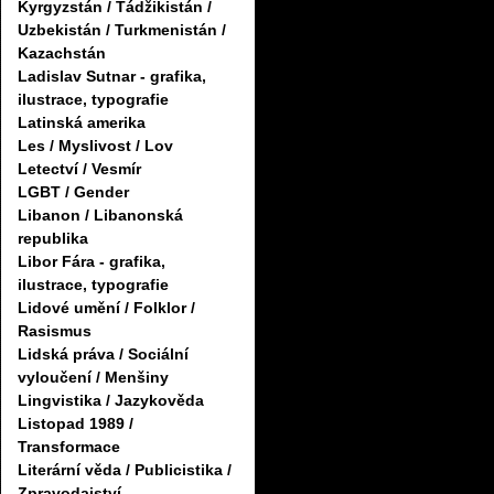
Kyrgyzstán / Tádžikistán /
Uzbekistán / Turkmenistán /
Kazachstán
Ladislav Sutnar - grafika,
ilustrace, typografie
Latinská amerika
Les / Myslivost / Lov
Letectví / Vesmír
LGBT / Gender
Libanon / Libanonská
republika
Libor Fára - grafika,
ilustrace, typografie
Lidové umění / Folklor /
Rasismus
Lidská práva / Sociální
vyloučení / Menšiny
Lingvistika / Jazykověda
Listopad 1989 /
Transformace
Literární věda / Publicistika /
Zpravodajství