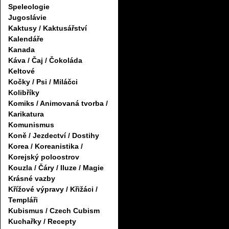
Speleologie
Jugoslávie
Kaktusy / Kaktusářství
Kalendáře
Kanada
Káva / Čaj / Čokoláda
Keltové
Kočky / Psi / Miláčci
Kolibříky
Komiks / Animovaná tvorba /
Karikatura
Komunismus
Koně / Jezdectví / Dostihy
Korea / Koreanistika /
Korejský poloostrov
Kouzla / Čáry / Iluze / Magie
Krásné vazby
Křížové výpravy / Křižáci /
Templáři
Kubismus / Czech Cubism
Kuchařky / Recepty