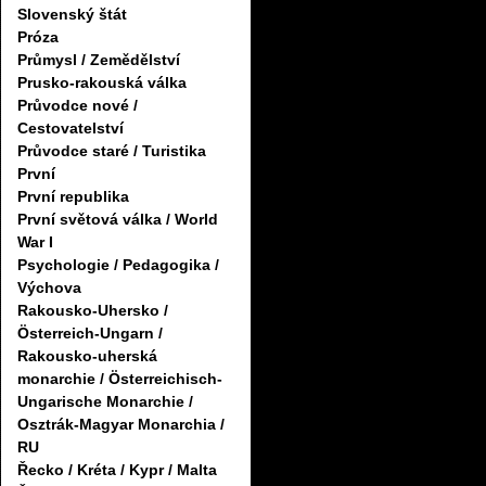
Slovenský štát
Próza
Průmysl / Zemědělství
Prusko-rakouská válka
Průvodce nové /
Cestovatelství
Průvodce staré / Turistika
První
První republika
První světová válka / World
War I
Psychologie / Pedagogika /
Výchova
Rakousko-Uhersko /
Österreich-Ungarn /
Rakousko-uherská
monarchie / Österreichisch-
Ungarische Monarchie /
Osztrák-Magyar Monarchia /
RU
Řecko / Kréta / Kypr / Malta