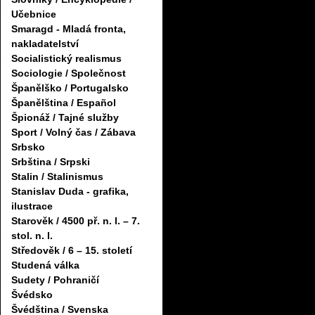
Učebnice
Smaragd - Mladá fronta,
nakladatelství
Socialistický realismus
Sociologie / Společnost
Španělško / Portugalsko
Španělština / Español
Špionáž / Tajné služby
Sport / Volný čas / Zábava
Srbsko
Srbština / Srpski
Stalin / Stalinismus
Stanislav Duda - grafika,
ilustrace
Starověk / 4500 př. n. l. – 7.
stol. n. l.
Středověk / 6 – 15. století
Studená válka
Sudety / Pohraničí
Švédsko
Švédština / Svenska