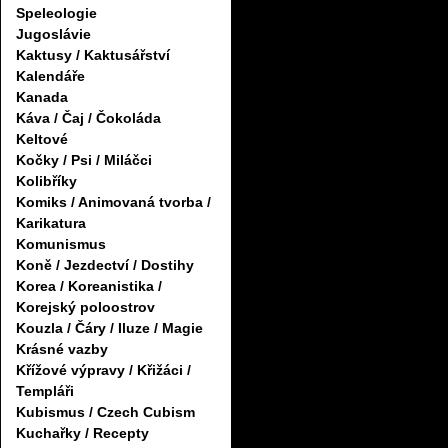
Speleologie
Jugoslávie
Kaktusy / Kaktusářství
Kalendáře
Kanada
Káva / Čaj / Čokoláda
Keltové
Kočky / Psi / Miláčci
Kolibříky
Komiks / Animovaná tvorba /
Karikatura
Komunismus
Koně / Jezdectví / Dostihy
Korea / Koreanistika /
Korejský poloostrov
Kouzla / Čáry / Iluze / Magie
Krásné vazby
Křížové výpravy / Křižáci /
Templáři
Kubismus / Czech Cubism
Kuchařky / Recepty