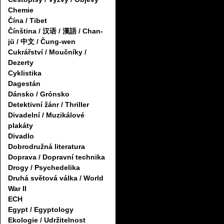
Chemie
Čína / Tibet
Čínština / 汉语 / 漢語 / Chan-
jü / 中文 / Čung-wen
Cukrářství / Moučníky /
Dezerty
Cyklistika
Dagestán
Dánsko / Grónsko
Detektivní žánr / Thriller
Divadelní / Muzikálové
plakáty
Divadlo
Dobrodružná literatura
Doprava / Dopravní technika
Drogy / Psychedelika
Druhá světová válka / World
War II
ECH
Egypt / Egyptology
Ekologie / Udržitelnost