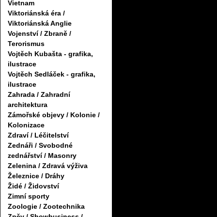
Vietnam
Viktoriánská éra /
Viktoriánská Anglie
Vojenství / Zbraně /
Terorismus
Vojtěch Kubašta - grafika,
ilustrace
Vojtěch Sedláček - grafika,
ilustrace
Zahrada / Zahradní
architektura
Zámořské objevy / Kolonie /
Kolonizace
Zdraví / Léčitelství
Zednáři / Svobodné
zednářství / Masonry
Zelenina / Zdravá výživa
Železnice / Dráhy
Židé / Židovství
Zimní sporty
Zoologie / Zootechnika
Zpěv / Showbusiness /