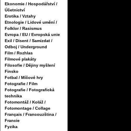
Ekonomie / Hospodářství /
Účetnictví
Erotika / Vztahy
Etnologie / Lidové umění /
Folklor / Rasismus
Evropa / EU / Evropská unie
Exil / Disent / Samizdat /
Odboj / Underground
Film / Rozhlas
Filmové plakáty
Filosofie / Dějiny myšlení
Finsko
Fotbal / Míčové hry
Fotografie / Film
Fotografie / Fotografická
technika
Fotomontáž / Koláž /
Fotomontage / Collage
Français / Francouzština /
Francie
Fyzika