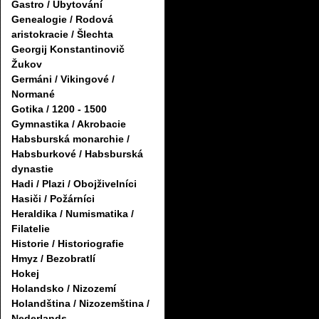
Gastro / Ubytování
Genealogie / Rodová
aristokracie / Šlechta
Georgij Konstantinovič
Žukov
Germáni / Vikingové /
Normané
Gotika / 1200 - 1500
Gymnastika / Akrobacie
Habsburská monarchie /
Habsburkové / Habsburská
dynastie
Hadi / Plazi / Obojživelníci
Hasiči / Požárníci
Heraldika / Numismatika /
Filatelie
Historie / Historiografie
Hmyz / Bezobratlí
Hokej
Holandsko / Nizozemí
Holandština / Nizozemština /
Nederlands