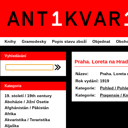
Knihy
Gramodesky
Popis stavu zboží
Objednat
Obcho
Vyhledávání
Praha. Loreta na Hra
Název:
Praha. Loreta
Rok vydání:
1919
Kategorie
Kategorie:
Pohled / Pohl
Kategorie:
Pragensie / Kn
19. století / 19th century
Abcházie / Jižní Osetie
Afghánistán / Pákistán
Afrika
Akvaristika / Teraristika
Aljaška