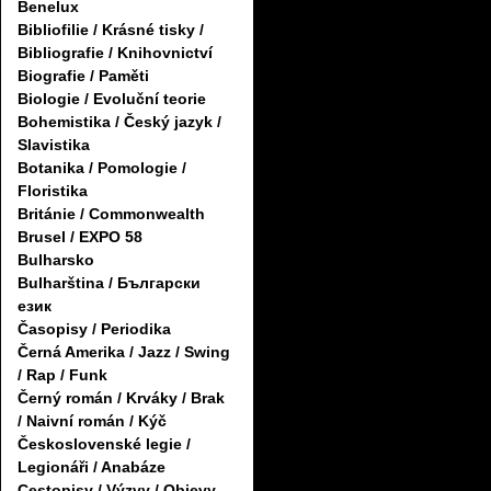
Benelux
Bibliofilie / Krásné tisky /
Bibliografie / Knihovnictví
Biografie / Paměti
Biologie / Evoluční teorie
Bohemistika / Český jazyk /
Slavistika
Botanika / Pomologie /
Floristika
Británie / Commonwealth
Brusel / EXPO 58
Bulharsko
Bulharština / Български
език
Časopisy / Periodika
Černá Amerika / Jazz / Swing
/ Rap / Funk
Černý román / Krváky / Brak
/ Naivní román / Kýč
Československé legie /
Legionáři / Anabáze
Cestopisy / Výzvy / Objevy