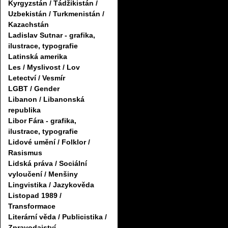
Kyrgyzstán / Tádžikistán /
Uzbekistán / Turkmenistán /
Kazachstán
Ladislav Sutnar - grafika,
ilustrace, typografie
Latinská amerika
Les / Myslivost / Lov
Letectví / Vesmír
LGBT / Gender
Libanon / Libanonská
republika
Libor Fára - grafika,
ilustrace, typografie
Lidové umění / Folklor /
Rasismus
Lidská práva / Sociální
vyloučení / Menšiny
Lingvistika / Jazykověda
Listopad 1989 /
Transformace
Literární věda / Publicistika /
Zpravodajství