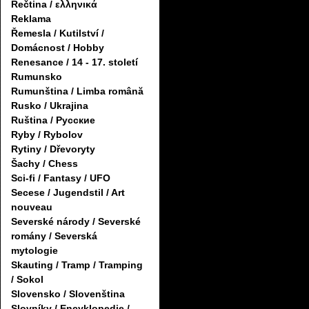
Řečtina / ελληνικά
Reklama
Řemesla / Kutilství /
Domácnost / Hobby
Renesance / 14 - 17. století
Rumunsko
Rumunština / Limba română
Rusko / Ukrajina
Ruština / Русские
Ryby / Rybolov
Rytiny / Dřevoryty
Šachy / Chess
Sci-fi / Fantasy / UFO
Secese / Jugendstil / Art
nouveau
Severské národy / Severské
romány / Severská
mytologie
Skauting / Tramp / Tramping
/ Sokol
Slovensko / Slovenština
Slovníky / Encyklopedie /