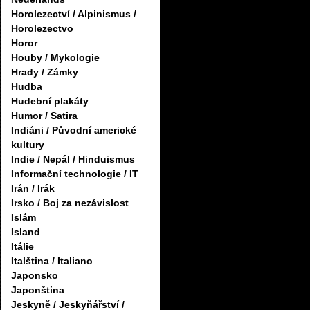
Horolezectví / Alpinismus /
Horolezectvo
Horor
Houby / Mykologie
Hrady / Zámky
Hudba
Hudební plakáty
Humor / Satira
Indiáni / Původní americké
kultury
Indie / Nepál / Hinduismus
Informační technologie / IT
Irán / Irák
Irsko / Boj za nezávislost
Islám
Island
Itálie
Italština / Italiano
Japonsko
Japonština
Jeskyně / Jeskyňářství /