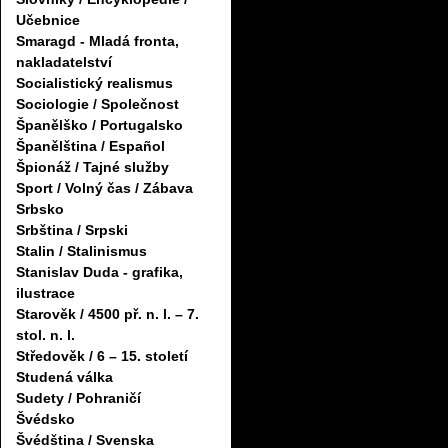
Učebnice
Smaragd - Mladá fronta,
nakladatelství
Socialistický realismus
Sociologie / Společnost
Španělško / Portugalsko
Španělština / Español
Špionáž / Tajné služby
Sport / Volný čas / Zábava
Srbsko
Srbština / Srpski
Stalin / Stalinismus
Stanislav Duda - grafika,
ilustrace
Starověk / 4500 př. n. l. – 7.
stol. n. l.
Středověk / 6 – 15. století
Studená válka
Sudety / Pohraničí
Švédsko
Švédština / Svenska