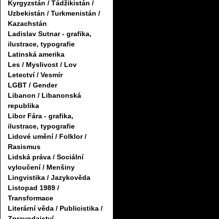
Kyrgyzstán / Tádžikistán /
Uzbekistán / Turkmenistán /
Kazachstán
Ladislav Sutnar - grafika,
ilustrace, typografie
Latinská amerika
Les / Myslivost / Lov
Letectví / Vesmír
LGBT / Gender
Libanon / Libanonská
republika
Libor Fára - grafika,
ilustrace, typografie
Lidové umění / Folklor /
Rasismus
Lidská práva / Sociální
vyloučení / Menšiny
Lingvistika / Jazykověda
Listopad 1989 /
Transformace
Literární věda / Publicistika /
Zpravodajství