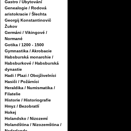
Gastro / Ubytování
Genealogie / Rodová
aristokracie / Šlechta
Georgij Konstantinovič
Žukov
Germáni / Vikingové /
Normané
Gotika / 1200 - 1500
Gymnastika / Akrobacie
Habsburská monarchie /
Habsburkové / Habsburská
dynastie
Hadi / Plazi / Obojživelníci
Hasiči / Požárníci
Heraldika / Numismatika /
Filatelie
Historie / Historiografie
Hmyz / Bezobratlí
Hokej
Holandsko / Nizozemí
Holandština / Nizozemština /
Nederlands