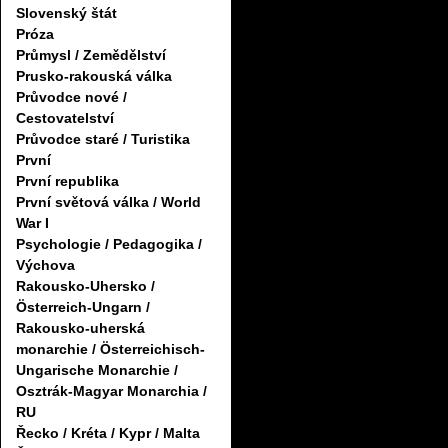
Slovenský štát
Próza
Průmysl / Zemědělství
Prusko-rakouská válka
Průvodce nové /
Cestovatelství
Průvodce staré / Turistika
První
První republika
První světová válka / World
War I
Psychologie / Pedagogika /
Výchova
Rakousko-Uhersko /
Österreich-Ungarn /
Rakousko-uherská
monarchie / Österreichisch-
Ungarische Monarchie /
Osztrák-Magyar Monarchia /
RU
Řecko / Kréta / Kypr / Malta