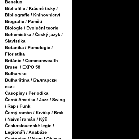
Benelux
Bibliofilie / Krásné tisky /
Bibliografie / Knihovnictví
Biografie / Paměti
Biologie / Evoluční teorie
Bohemistika / Český jazyk /
Slavistika
Botanika / Pomologie /
Floristika
Británie / Commonwealth
Brusel / EXPO 58
Bulharsko
Bulharština / Български
език
Časopisy / Periodika
Černá Amerika / Jazz / Swing
/ Rap / Funk
Černý román / Krváky / Brak
/ Naivní román / Kýč
Československé legie /
Legionáři / Anabáze
Cestopisy / Výzvy / Objevy