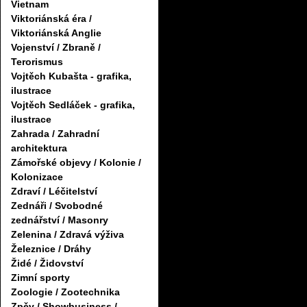
Vietnam
Viktoriánská éra /
Viktoriánská Anglie
Vojenství / Zbraně /
Terorismus
Vojtěch Kubašta - grafika,
ilustrace
Vojtěch Sedláček - grafika,
ilustrace
Zahrada / Zahradní
architektura
Zámořské objevy / Kolonie /
Kolonizace
Zdraví / Léčitelství
Zednáři / Svobodné
zednářství / Masonry
Zelenina / Zdravá výživa
Železnice / Dráhy
Židé / Židovství
Zimní sporty
Zoologie / Zootechnika
Zpěv / Showbusiness /