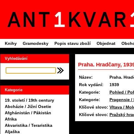
Knihy
Gramodesky
Popis stavu zboží
Objednat
Obcho
Vyhledávání
Praha. Hradčany, 193
Název:
Praha. Hra
Rok vydání:
1939
Kategorie
Kategorie:
Pohled / Po
Kategorie:
Pragensie /
19. století / 19th century
Abcházie / Jižní Osetie
Klíčové slovo:
Vltava / Mo
Afghánistán / Pákistán
Klíčové slovo:
Pražský hra
Afrika
Akvaristika / Teraristika
Aljaška