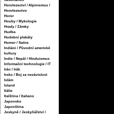
Horolezectví / Alpinismus /
Horolezectvo
Horor
Houby / Mykologie
Hrady / Zámky
Hudba
Hudební plakáty
Humor / Satira
Indiáni / Původní americké
kultury
Indie / Nepál / Hinduismus
Informační technologie / IT
Irán / Irák
Irsko / Boj za nezávislost
Islám
Island
Itálie
Italština / Italiano
Japonsko
Japonština
Jeskyně / Jeskyňářství /