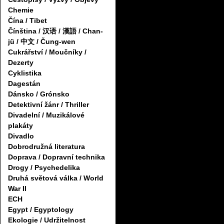
Chemie
Čína / Tibet
Čínština / 汉语 / 漢語 / Chan-
jü / 中文 / Čung-wen
Cukrářství / Moučníky /
Dezerty
Cyklistika
Dagestán
Dánsko / Grónsko
Detektivní žánr / Thriller
Divadelní / Muzikálové
plakáty
Divadlo
Dobrodružná literatura
Doprava / Dopravní technika
Drogy / Psychedelika
Druhá světová válka / World
War II
ECH
Egypt / Egyptology
Ekologie / Udržitelnost