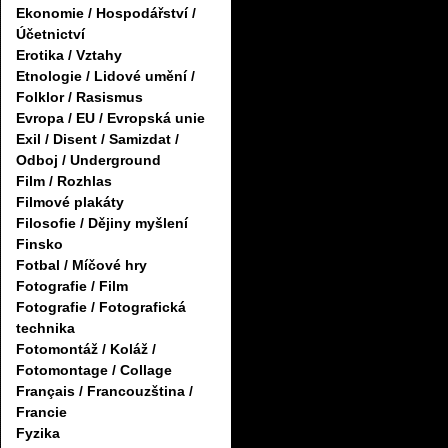
Ekonomie / Hospodářství /
Účetnictví
Erotika / Vztahy
Etnologie / Lidové umění /
Folklor / Rasismus
Evropa / EU / Evropská unie
Exil / Disent / Samizdat /
Odboj / Underground
Film / Rozhlas
Filmové plakáty
Filosofie / Dějiny myšlení
Finsko
Fotbal / Míčové hry
Fotografie / Film
Fotografie / Fotografická
technika
Fotomontáž / Koláž /
Fotomontage / Collage
Français / Francouzština /
Francie
Fyzika