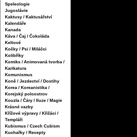
Speleologie
Jugoslávie
Kaktusy / Kaktusářství
Kalendáře
Kanada
Káva / Čaj / Čokoláda
Keltové
Kočky / Psi / Miláčci
Kolibříky
Komiks / Animovaná tvorba /
Karikatura
Komunismus
Koně / Jezdectví / Dostihy
Korea / Koreanistika /
Korejský poloostrov
Kouzla / Čáry / Iluze / Magie
Krásné vazby
Křížové výpravy / Křižáci /
Templáři
Kubismus / Czech Cubism
Kuchařky / Recepty