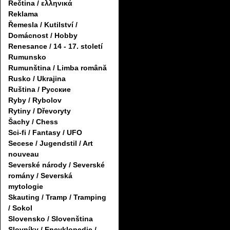
Řečtina / ελληνικά
Reklama
Řemesla / Kutilství /
Domácnost / Hobby
Renesance / 14 - 17. století
Rumunsko
Rumunština / Limba română
Rusko / Ukrajina
Ruština / Русские
Ryby / Rybolov
Rytiny / Dřevoryty
Šachy / Chess
Sci-fi / Fantasy / UFO
Secese / Jugendstil / Art
nouveau
Severské národy / Severské
romány / Severská
mytologie
Skauting / Tramp / Tramping
/ Sokol
Slovensko / Slovenština
Slovníky / Encyklopedie /