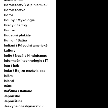
Horolezectví / Alpinismus /
Horolezectvo
Horor
Houby / Mykologie
Hrady / Zámky
Hudba
Hudební plakáty
Humor / Satira
Indiáni / Původní americké
kultury
Indie / Nepál / Hinduismus
Informační technologie / IT
Irán / Irák
Irsko / Boj za nezávislost
Islám
Island
Itálie
Italština / Italiano
Japonsko
Japonština
Jeskyně / Jeskyňářství /