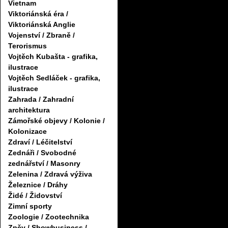
Vietnam
Viktoriánská éra /
Viktoriánská Anglie
Vojenství / Zbraně /
Terorismus
Vojtěch Kubašta - grafika,
ilustrace
Vojtěch Sedláček - grafika,
ilustrace
Zahrada / Zahradní
architektura
Zámořské objevy / Kolonie /
Kolonizace
Zdraví / Léčitelství
Zednáři / Svobodné
zednářství / Masonry
Zelenina / Zdravá výživa
Železnice / Dráhy
Židé / Židovství
Zimní sporty
Zoologie / Zootechnika
Zpěv / Showbusiness /