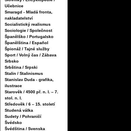
Učebnice
Smaragd - Mladá fronta,
nakladatelství
Socialistický realismus
Sociologie / Společnost
Španělško / Portugalsko
Španělština / Español
Špionáž / Tajné služby
Sport / Volný čas / Zábava
Srbsko
Srbština / Srpski
Stalin / Stalinismus
Stanislav Duda - grafika,
ilustrace
Starověk / 4500 př. n. l. – 7.
stol. n. l.
Středověk / 6 – 15. století
Studená válka
Sudety / Pohraničí
Švédsko
Švédština / Svenska