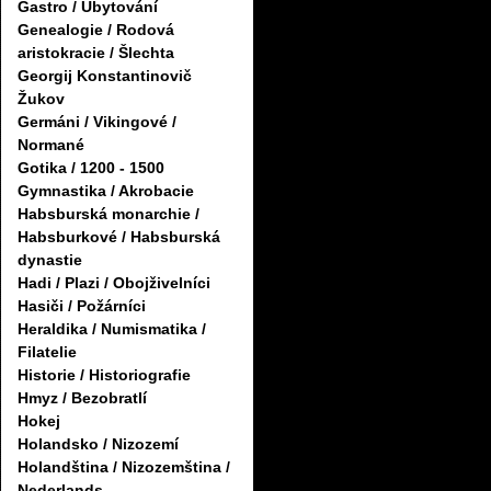
Gastro / Ubytování
Genealogie / Rodová
aristokracie / Šlechta
Georgij Konstantinovič
Žukov
Germáni / Vikingové /
Normané
Gotika / 1200 - 1500
Gymnastika / Akrobacie
Habsburská monarchie /
Habsburkové / Habsburská
dynastie
Hadi / Plazi / Obojživelníci
Hasiči / Požárníci
Heraldika / Numismatika /
Filatelie
Historie / Historiografie
Hmyz / Bezobratlí
Hokej
Holandsko / Nizozemí
Holandština / Nizozemština /
Nederlands