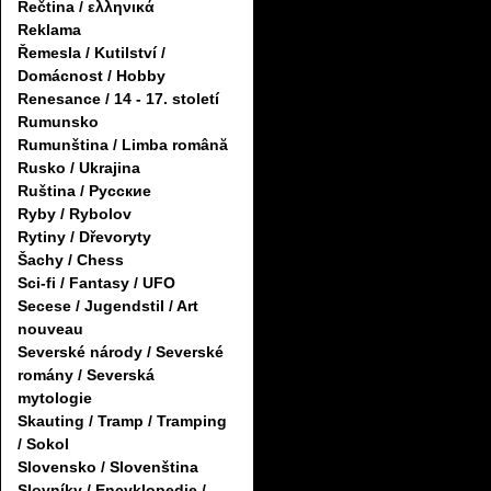
Řečtina / ελληνικά
Reklama
Řemesla / Kutilství /
Domácnost / Hobby
Renesance / 14 - 17. století
Rumunsko
Rumunština / Limba română
Rusko / Ukrajina
Ruština / Русские
Ryby / Rybolov
Rytiny / Dřevoryty
Šachy / Chess
Sci-fi / Fantasy / UFO
Secese / Jugendstil / Art
nouveau
Severské národy / Severské
romány / Severská
mytologie
Skauting / Tramp / Tramping
/ Sokol
Slovensko / Slovenština
Slovníky / Encyklopedie /