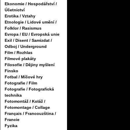
Ekonomie / Hospodářství /
Účetnictví
Erotika / Vztahy
Etnologie / Lidové umění /
Folklor / Rasismus
Evropa / EU / Evropská unie
Exil / Disent / Samizdat /
Odboj / Underground
Film / Rozhlas
Filmové plakáty
Filosofie / Dějiny myšlení
Finsko
Fotbal / Míčové hry
Fotografie / Film
Fotografie / Fotografická
technika
Fotomontáž / Koláž /
Fotomontage / Collage
Français / Francouzština /
Francie
Fyzika