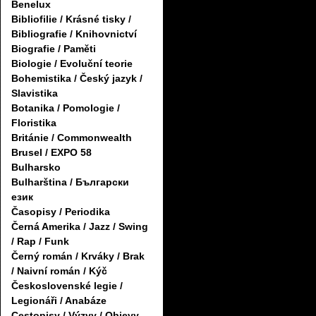
Benelux
Bibliofilie / Krásné tisky /
Bibliografie / Knihovnictví
Biografie / Paměti
Biologie / Evoluční teorie
Bohemistika / Český jazyk /
Slavistika
Botanika / Pomologie /
Floristika
Británie / Commonwealth
Brusel / EXPO 58
Bulharsko
Bulharština / Български
език
Časopisy / Periodika
Černá Amerika / Jazz / Swing
/ Rap / Funk
Černý román / Krváky / Brak
/ Naivní román / Kýč
Československé legie /
Legionáři / Anabáze
Cestopisy / Výzvy / Objevy