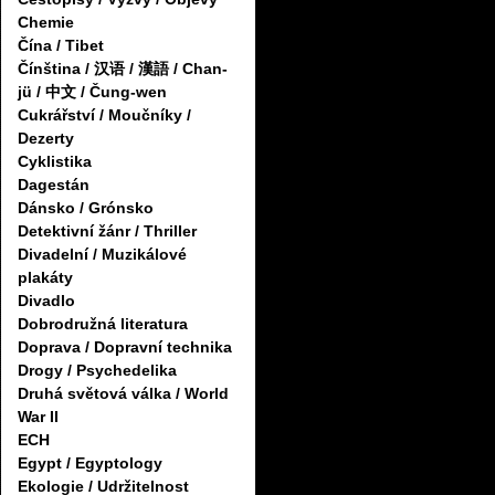
Chemie
Čína / Tibet
Čínština / 汉语 / 漢語 / Chan-
jü / 中文 / Čung-wen
Cukrářství / Moučníky /
Dezerty
Cyklistika
Dagestán
Dánsko / Grónsko
Detektivní žánr / Thriller
Divadelní / Muzikálové
plakáty
Divadlo
Dobrodružná literatura
Doprava / Dopravní technika
Drogy / Psychedelika
Druhá světová válka / World
War II
ECH
Egypt / Egyptology
Ekologie / Udržitelnost