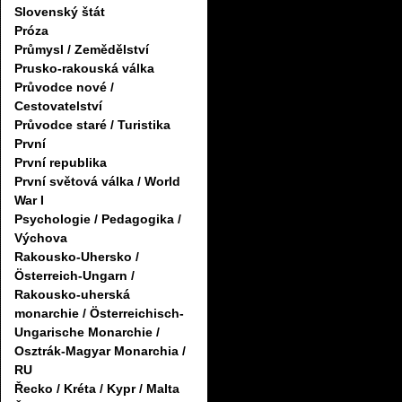
Slovenský štát
Próza
Průmysl / Zemědělství
Prusko-rakouská válka
Průvodce nové /
Cestovatelství
Průvodce staré / Turistika
První
První republika
První světová válka / World
War I
Psychologie / Pedagogika /
Výchova
Rakousko-Uhersko /
Österreich-Ungarn /
Rakousko-uherská
monarchie / Österreichisch-
Ungarische Monarchie /
Osztrák-Magyar Monarchia /
RU
Řecko / Kréta / Kypr / Malta