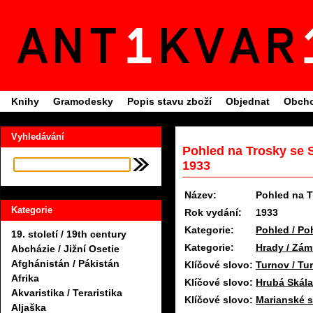
Knihy
Gramodesky
Popis stavu zboží
Objednat
Obcho
Vyhledávání
Pohled na Trosky se 
1933
Název:
Pohled na T
Kategorie
Rok vydání:
1933
Kategorie:
Pohled / Po
19. století / 19th century
Kategorie:
Hrady / Zá
Abcházie / Jižní Osetie
Afghánistán / Pákistán
Klíčové slovo:
Turnov / Tu
Afrika
Klíčové slovo:
Hrubá Skála
Akvaristika / Teraristika
Klíčové slovo:
Marianské s
Aljaška