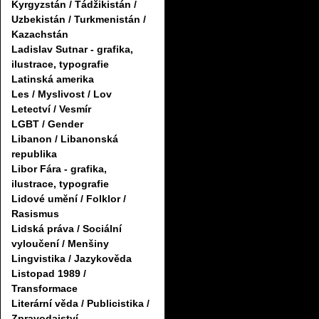
Kyrgyzstán / Tádžikistán /
Uzbekistán / Turkmenistán /
Kazachstán
Ladislav Sutnar - grafika,
ilustrace, typografie
Latinská amerika
Les / Myslivost / Lov
Letectví / Vesmír
LGBT / Gender
Libanon / Libanonská
republika
Libor Fára - grafika,
ilustrace, typografie
Lidové umění / Folklor /
Rasismus
Lidská práva / Sociální
vyloučení / Menšiny
Lingvistika / Jazykověda
Listopad 1989 /
Transformace
Literární věda / Publicistika /
Zpravodajství