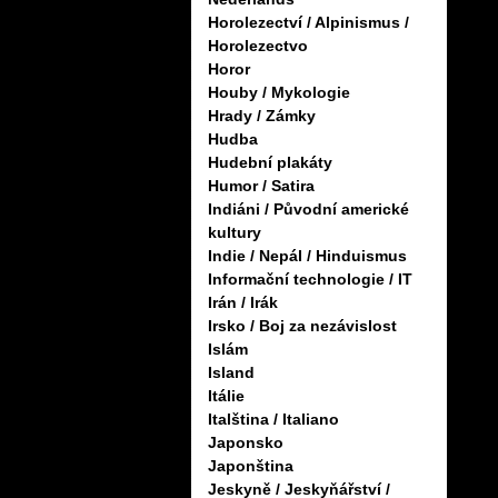
Horolezectví / Alpinismus /
Horolezectvo
Horor
Houby / Mykologie
Hrady / Zámky
Hudba
Hudební plakáty
Humor / Satira
Indiáni / Původní americké
kultury
Indie / Nepál / Hinduismus
Informační technologie / IT
Irán / Irák
Irsko / Boj za nezávislost
Islám
Island
Itálie
Italština / Italiano
Japonsko
Japonština
Jeskyně / Jeskyňářství /