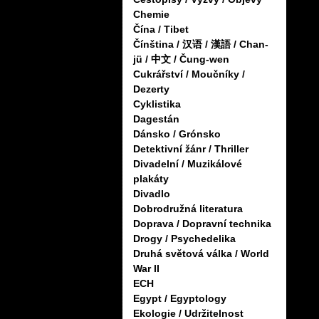
Chemie
Čína / Tibet
Čínština / 汉语 / 漢語 / Chan-
jü / 中文 / Čung-wen
Cukrářství / Moučníky /
Dezerty
Cyklistika
Dagestán
Dánsko / Grónsko
Detektivní žánr / Thriller
Divadelní / Muzikálové
plakáty
Divadlo
Dobrodružná literatura
Doprava / Dopravní technika
Drogy / Psychedelika
Druhá světová válka / World
War II
ECH
Egypt / Egyptology
Ekologie / Udržitelnost