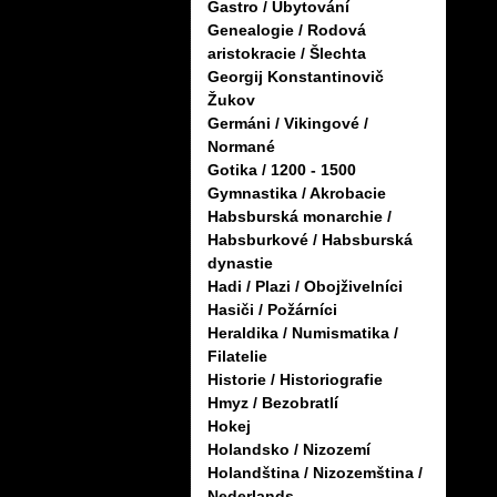
Gastro / Ubytování
Genealogie / Rodová
aristokracie / Šlechta
Georgij Konstantinovič
Žukov
Germáni / Vikingové /
Normané
Gotika / 1200 - 1500
Gymnastika / Akrobacie
Habsburská monarchie /
Habsburkové / Habsburská
dynastie
Hadi / Plazi / Obojživelníci
Hasiči / Požárníci
Heraldika / Numismatika /
Filatelie
Historie / Historiografie
Hmyz / Bezobratlí
Hokej
Holandsko / Nizozemí
Holandština / Nizozemština /
Nederlands