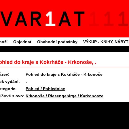
boží
Objednat
Obchodní podmínky
VÝKUP - KNIHY, NÁBY
ohled do kraje s Kokrháče - Krkonoše, .
ázev:
Pohled do kraje s Kokrháče - Krkonoše
ok vydání:
.
ategorie:
Pohled / Pohlednice
líčové slovo:
Krkonoše / Riesengebirge / Karkonosze
11.6.2025 09:27 #1715