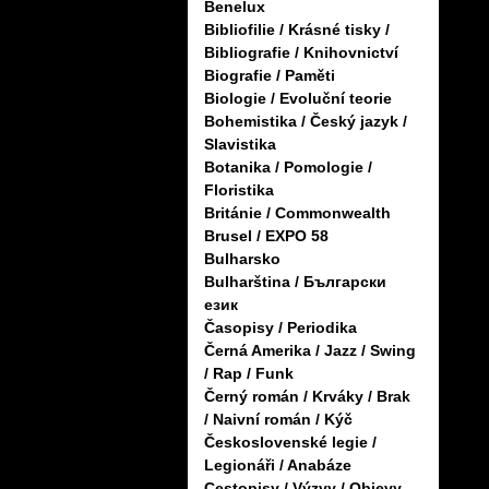
Benelux
Bibliofilie / Krásné tisky /
Bibliografie / Knihovnictví
Biografie / Paměti
Biologie / Evoluční teorie
Bohemistika / Český jazyk /
Slavistika
Botanika / Pomologie /
Floristika
Británie / Commonwealth
Brusel / EXPO 58
Bulharsko
Bulharština / Български
език
Časopisy / Periodika
Černá Amerika / Jazz / Swing
/ Rap / Funk
Černý román / Krváky / Brak
/ Naivní román / Kýč
Československé legie /
Legionáři / Anabáze
Cestopisy / Výzvy / Objevy