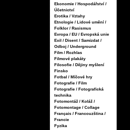
Ekonomie / Hospodářství /
Účetnictví
Erotika / Vztahy
Etnologie / Lidové umění /
Folklor / Rasismus
Evropa / EU / Evropská unie
Exil / Disent / Samizdat /
Odboj / Underground
Film / Rozhlas
Filmové plakáty
Filosofie / Dějiny myšlení
Finsko
Fotbal / Míčové hry
Fotografie / Film
Fotografie / Fotografická
technika
Fotomontáž / Koláž /
Fotomontage / Collage
Français / Francouzština /
Francie
Fyzika