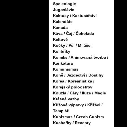
Speleologie
Jugoslávie
Kaktusy / Kaktusářství
Kalendáře
Kanada
Káva / Čaj / Čokoláda
Keltové
Kočky / Psi / Miláčci
Kolibříky
Komiks / Animovaná tvorba /
Karikatura
Komunismus
Koně / Jezdectví / Dostihy
Korea / Koreanistika /
Korejský poloostrov
Kouzla / Čáry / Iluze / Magie
Krásné vazby
Křížové výpravy / Křižáci /
Templáři
Kubismus / Czech Cubism
Kuchařky / Recepty