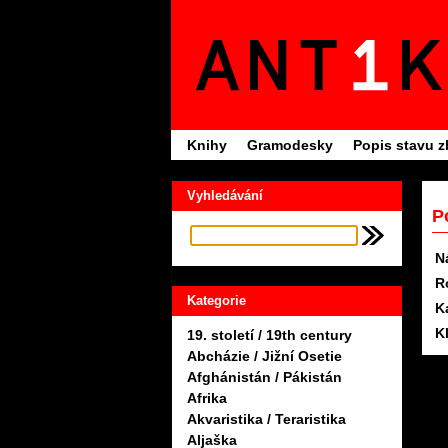
Knihy
Gramodesky
Popis stavu z
Vyhledávání
P
N
R
Kategorie
K
K
19. století / 19th century
Abcházie / Jižní Osetie
Afghánistán / Pákistán
Afrika
Akvaristika / Teraristika
Aljaška