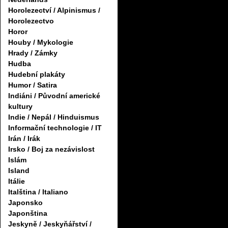
Horolezectví / Alpinismus /
Horolezectvo
Horor
Houby / Mykologie
Hrady / Zámky
Hudba
Hudební plakáty
Humor / Satira
Indiáni / Původní americké
kultury
Indie / Nepál / Hinduismus
Informační technologie / IT
Irán / Irák
Irsko / Boj za nezávislost
Islám
Island
Itálie
Italština / Italiano
Japonsko
Japonština
Jeskyně / Jeskyňářství /