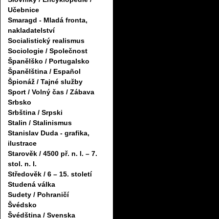
Učebnice
Smaragd - Mladá fronta,
nakladatelství
Socialistický realismus
Sociologie / Společnost
Španělško / Portugalsko
Španělština / Español
Špionáž / Tajné služby
Sport / Volný čas / Zábava
Srbsko
Srbština / Srpski
Stalin / Stalinismus
Stanislav Duda - grafika,
ilustrace
Starověk / 4500 př. n. l. – 7.
stol. n. l.
Středověk / 6 – 15. století
Studená válka
Sudety / Pohraničí
Švédsko
Švédština / Svenska