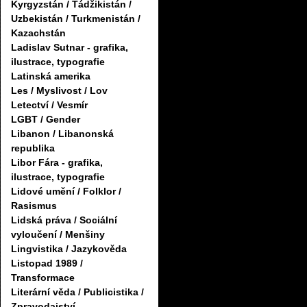
Kyrgyzstán / Tádžikistán /
Uzbekistán / Turkmenistán /
Kazachstán
Ladislav Sutnar - grafika,
ilustrace, typografie
Latinská amerika
Les / Myslivost / Lov
Letectví / Vesmír
LGBT / Gender
Libanon / Libanonská
republika
Libor Fára - grafika,
ilustrace, typografie
Lidové umění / Folklor /
Rasismus
Lidská práva / Sociální
vyloučení / Menšiny
Lingvistika / Jazykověda
Listopad 1989 /
Transformace
Literární věda / Publicistika /
Zpravodajství