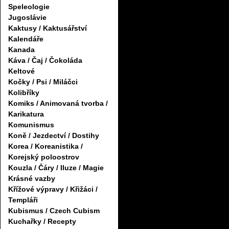
Speleologie
Jugoslávie
Kaktusy / Kaktusářství
Kalendáře
Kanada
Káva / Čaj / Čokoláda
Keltové
Kočky / Psi / Miláčci
Kolibříky
Komiks / Animovaná tvorba /
Karikatura
Komunismus
Koně / Jezdectví / Dostihy
Korea / Koreanistika /
Korejský poloostrov
Kouzla / Čáry / Iluze / Magie
Krásné vazby
Křížové výpravy / Křižáci /
Templáři
Kubismus / Czech Cubism
Kuchařky / Recepty