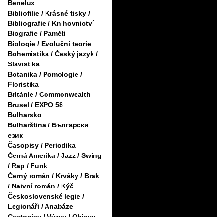
Benelux
Bibliofilie / Krásné tisky /
Bibliografie / Knihovnictví
Biografie / Paměti
Biologie / Evoluční teorie
Bohemistika / Český jazyk /
Slavistika
Botanika / Pomologie /
Floristika
Británie / Commonwealth
Brusel / EXPO 58
Bulharsko
Bulharština / Български
език
Časopisy / Periodika
Černá Amerika / Jazz / Swing
/ Rap / Funk
Černý román / Krváky / Brak
/ Naivní román / Kýč
Československé legie /
Legionáři / Anabáze
Cestopisy / Výzvy / Objevy