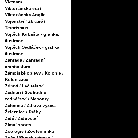
Vietnam
Viktoriánská éra /
Viktoriánská Anglie
Vojenství / Zbraně /
Terorismus
Vojtěch Kubašta - grafika,
ilustrace
Vojtěch Sedláček - grafika,
ilustrace
Zahrada / Zahradní
architektura
Zámořské objevy / Kolonie /
Kolonizace
Zdraví / Léčitelství
Zednáři / Svobodné
zednářství / Masonry
Zelenina / Zdravá výživa
Železnice / Dráhy
Židé / Židovství
Zimní sporty
Zoologie / Zootechnika
Zpěv / Showbusiness /