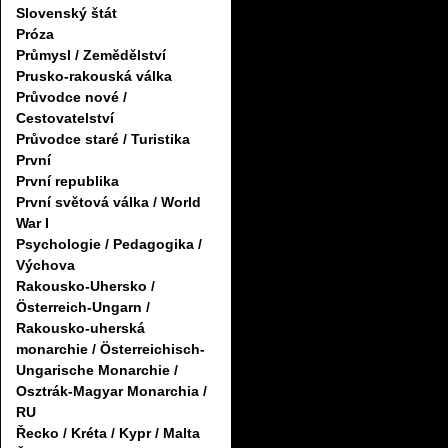
Slovenský štát
Próza
Průmysl / Zemědělství
Prusko-rakouská válka
Průvodce nové /
Cestovatelství
Průvodce staré / Turistika
První
První republika
První světová válka / World
War I
Psychologie / Pedagogika /
Výchova
Rakousko-Uhersko /
Österreich-Ungarn /
Rakousko-uherská
monarchie / Österreichisch-
Ungarische Monarchie /
Osztrák-Magyar Monarchia /
RU
Řecko / Kréta / Kypr / Malta