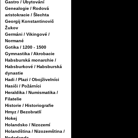
Gastro / Ubytování
Genealogie / Rodová
aristokracie / Šlechta
Georgij Konstantinovič
Žukov
Germáni / Vikingové /
Normané
Gotika / 1200 - 1500
Gymnastika / Akrobacie
Habsburská monarchie /
Habsburkové / Habsburská
dynastie
Hadi / Plazi / Obojživelníci
Hasiči / Požárníci
Heraldika / Numismatika /
Filatelie
Historie / Historiografie
Hmyz / Bezobratlí
Hokej
Holandsko / Nizozemí
Holandština / Nizozemština /
Nederlands