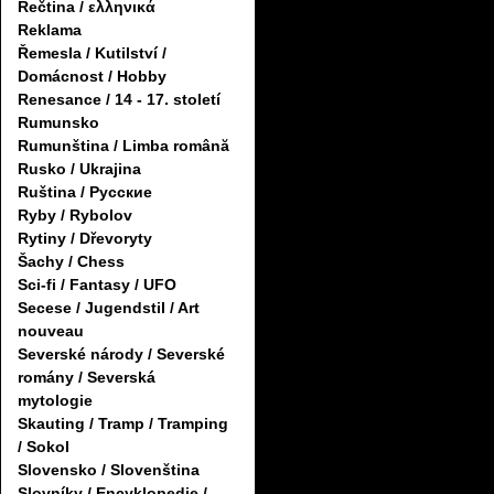
Řečtina / ελληνικά
Reklama
Řemesla / Kutilství /
Domácnost / Hobby
Renesance / 14 - 17. století
Rumunsko
Rumunština / Limba română
Rusko / Ukrajina
Ruština / Русские
Ryby / Rybolov
Rytiny / Dřevoryty
Šachy / Chess
Sci-fi / Fantasy / UFO
Secese / Jugendstil / Art
nouveau
Severské národy / Severské
romány / Severská
mytologie
Skauting / Tramp / Tramping
/ Sokol
Slovensko / Slovenština
Slovníky / Encyklopedie /