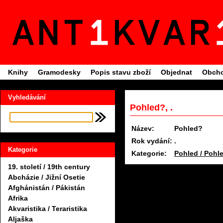
Knihy
Gramodesky
Popis stavu zboží
Objednat
Obcho
Vyhledávání
Pohled?, .
Název:
Pohled?
Rok vydání:
.
Kategorie
Kategorie:
Pohled / Pohl
19. století / 19th century
Abcházie / Jižní Osetie
Afghánistán / Pákistán
Afrika
Akvaristika / Teraristika
Aljaška