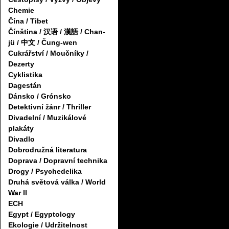
Chemie
Čína / Tibet
Čínština / 汉语 / 漢語 / Chan-
jü / 中文 / Čung-wen
Cukrářství / Moučníky /
Dezerty
Cyklistika
Dagestán
Dánsko / Grónsko
Detektivní žánr / Thriller
Divadelní / Muzikálové
plakáty
Divadlo
Dobrodružná literatura
Doprava / Dopravní technika
Drogy / Psychedelika
Druhá světová válka / World
War II
ECH
Egypt / Egyptology
Ekologie / Udržitelnost