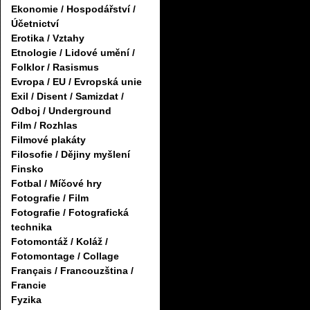
Ekonomie / Hospodářství /
Účetnictví
Erotika / Vztahy
Etnologie / Lidové umění /
Folklor / Rasismus
Evropa / EU / Evropská unie
Exil / Disent / Samizdat /
Odboj / Underground
Film / Rozhlas
Filmové plakáty
Filosofie / Dějiny myšlení
Finsko
Fotbal / Míčové hry
Fotografie / Film
Fotografie / Fotografická
technika
Fotomontáž / Koláž /
Fotomontage / Collage
Français / Francouzština /
Francie
Fyzika