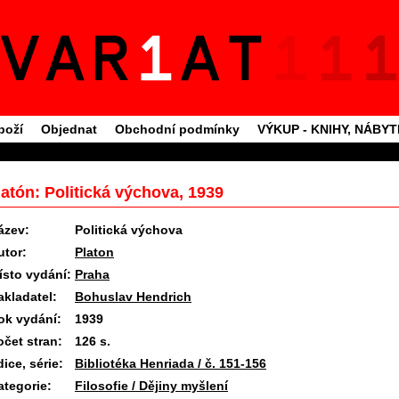
boží
Objednat
Obchodní podmínky
VÝKUP - KNIHY, NÁBY
latón: Politická výchova, 1939
ázev:
Politická výchova
utor:
Platon
ísto vydání:
Praha
akladatel:
Bohuslav Hendrich
ok vydání:
1939
očet stran:
126 s.
ice, série:
Bibliotéka Henriada / č. 151-156
ategorie:
Filosofie / Dějiny myšlení