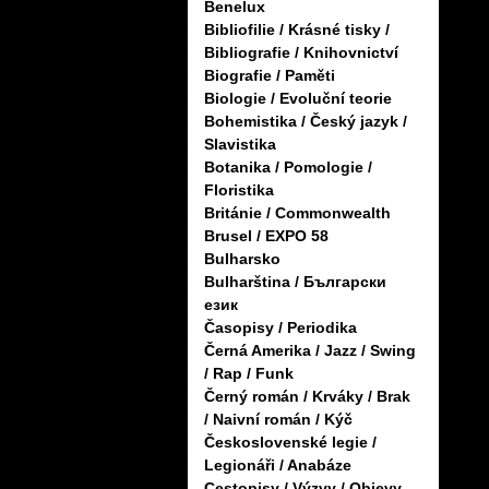
Benelux
Bibliofilie / Krásné tisky /
Bibliografie / Knihovnictví
Biografie / Paměti
Biologie / Evoluční teorie
Bohemistika / Český jazyk /
Slavistika
Botanika / Pomologie /
Floristika
Británie / Commonwealth
Brusel / EXPO 58
Bulharsko
Bulharština / Български
език
Časopisy / Periodika
Černá Amerika / Jazz / Swing
/ Rap / Funk
Černý román / Krváky / Brak
/ Naivní román / Kýč
Československé legie /
Legionáři / Anabáze
Cestopisy / Výzvy / Objevy