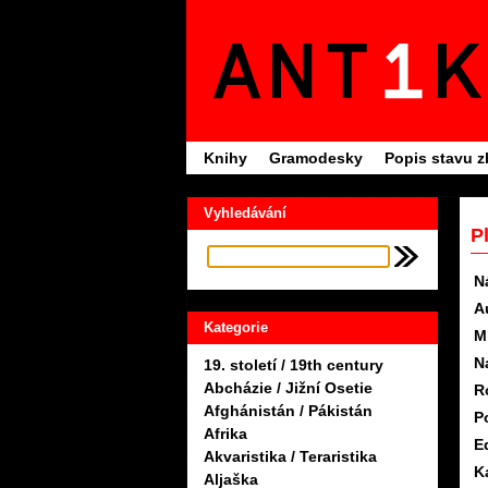
Knihy
Gramodesky
Popis stavu z
Vyhledávání
P
N
A
Kategorie
M
N
19. století / 19th century
Abcházie / Jižní Osetie
R
Afghánistán / Pákistán
P
Afrika
Ed
Akvaristika / Teraristika
K
Aljaška