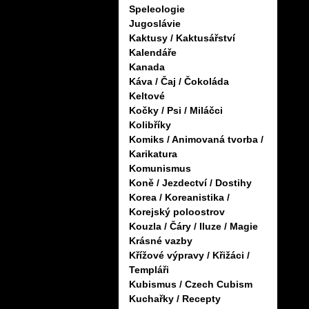
Speleologie
Jugoslávie
Kaktusy / Kaktusářství
Kalendáře
Kanada
Káva / Čaj / Čokoláda
Keltové
Kočky / Psi / Miláčci
Kolibříky
Komiks / Animovaná tvorba /
Karikatura
Komunismus
Koně / Jezdectví / Dostihy
Korea / Koreanistika /
Korejský poloostrov
Kouzla / Čáry / Iluze / Magie
Krásné vazby
Křížové výpravy / Křižáci /
Templáři
Kubismus / Czech Cubism
Kuchařky / Recepty