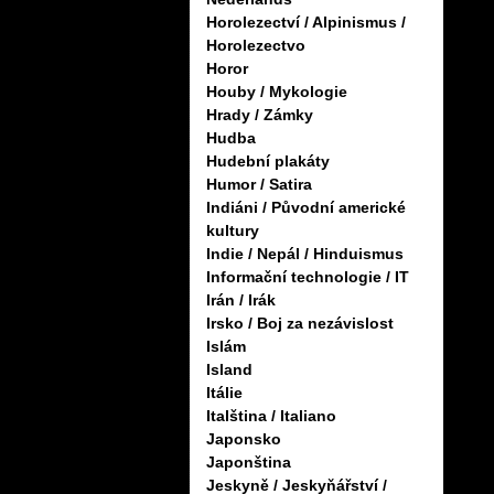
Horolezectví / Alpinismus /
Horolezectvo
Horor
Houby / Mykologie
Hrady / Zámky
Hudba
Hudební plakáty
Humor / Satira
Indiáni / Původní americké
kultury
Indie / Nepál / Hinduismus
Informační technologie / IT
Irán / Irák
Irsko / Boj za nezávislost
Islám
Island
Itálie
Italština / Italiano
Japonsko
Japonština
Jeskyně / Jeskyňářství /