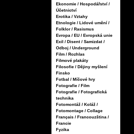
Ekonomie / Hospodářství /
Účetnictví
Erotika / Vztahy
Etnologie / Lidové umění /
Folklor / Rasismus
Evropa / EU / Evropská unie
Exil / Disent / Samizdat /
Odboj / Underground
Film / Rozhlas
Filmové plakáty
Filosofie / Dějiny myšlení
Finsko
Fotbal / Míčové hry
Fotografie / Film
Fotografie / Fotografická
technika
Fotomontáž / Koláž /
Fotomontage / Collage
Français / Francouzština /
Francie
Fyzika