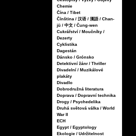
Chemie
Čína / Tibet
Čínština / 汉语 / 漢語 / Chan-
jü / 中文 / Čung-wen
Cukrářství / Moučníky /
Dezerty
Cyklistika
Dagestán
Dánsko / Grónsko
Detektivní žánr / Thriller
Divadelní / Muzikálové
plakáty
Divadlo
Dobrodružná literatura
Doprava / Dopravní technika
Drogy / Psychedelika
Druhá světová válka / World
War II
ECH
Egypt / Egyptology
Ekologie / Udržitelnost