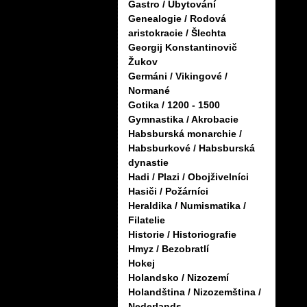
Gastro / Ubytování
Genealogie / Rodová
aristokracie / Šlechta
Georgij Konstantinovič
Žukov
Germáni / Vikingové /
Normané
Gotika / 1200 - 1500
Gymnastika / Akrobacie
Habsburská monarchie /
Habsburkové / Habsburská
dynastie
Hadi / Plazi / Obojživelníci
Hasiči / Požárníci
Heraldika / Numismatika /
Filatelie
Historie / Historiografie
Hmyz / Bezobratlí
Hokej
Holandsko / Nizozemí
Holandština / Nizozemština /
Nederlands