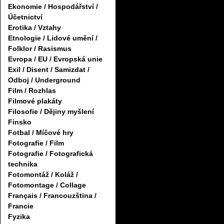
Ekonomie / Hospodářství /
Účetnictví
Erotika / Vztahy
Etnologie / Lidové umění /
Folklor / Rasismus
Evropa / EU / Evropská unie
Exil / Disent / Samizdat /
Odboj / Underground
Film / Rozhlas
Filmové plakáty
Filosofie / Dějiny myšlení
Finsko
Fotbal / Míčové hry
Fotografie / Film
Fotografie / Fotografická
technika
Fotomontáž / Koláž /
Fotomontage / Collage
Français / Francouzština /
Francie
Fyzika