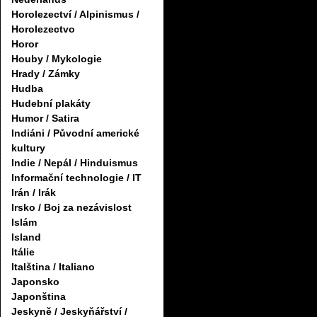
Horolezectví / Alpinismus /
Horolezectvo
Horor
Houby / Mykologie
Hrady / Zámky
Hudba
Hudební plakáty
Humor / Satira
Indiáni / Původní americké
kultury
Indie / Nepál / Hinduismus
Informační technologie / IT
Irán / Irák
Irsko / Boj za nezávislost
Islám
Island
Itálie
Italština / Italiano
Japonsko
Japonština
Jeskyně / Jeskyňářství /