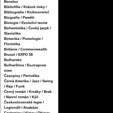
Benelux
Bibliofilie / Krásné tisky /
Bibliografie / Knihovnictví
Biografie / Paměti
Biologie / Evoluční teorie
Bohemistika / Český jazyk /
Slavistika
Botanika / Pomologie /
Floristika
Británie / Commonwealth
Brusel / EXPO 58
Bulharsko
Bulharština / Български
език
Časopisy / Periodika
Černá Amerika / Jazz / Swing
/ Rap / Funk
Černý román / Krváky / Brak
/ Naivní román / Kýč
Československé legie /
Legionáři / Anabáze
Cestopisy / Výzvy / Objevy