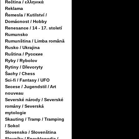
Řečtina / ελληνικά
Reklama
Řemesla / Kutilství /
Domácnost / Hobby
Renesance / 14 - 17. století
Rumunsko
Rumunština / Limba română
Rusko / Ukrajina
Ruština / Русские
Ryby / Rybolov
Rytiny / Dřevoryty
Šachy / Chess
Sci-fi / Fantasy / UFO
Secese / Jugendstil / Art
nouveau
Severské národy / Severské
romány / Severská
mytologie
Skauting / Tramp / Tramping
/ Sokol
Slovensko / Slovenština
Slovníky / Encyklopedie /