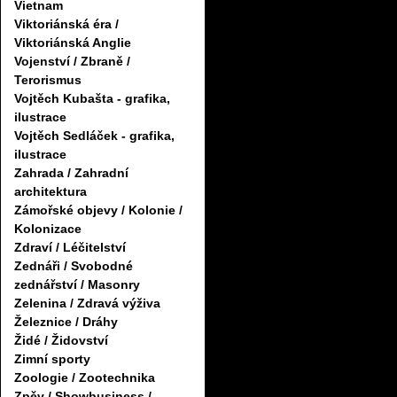
Vietnam
Viktoriánská éra /
Viktoriánská Anglie
Vojenství / Zbraně /
Terorismus
Vojtěch Kubašta - grafika,
ilustrace
Vojtěch Sedláček - grafika,
ilustrace
Zahrada / Zahradní
architektura
Zámořské objevy / Kolonie /
Kolonizace
Zdraví / Léčitelství
Zednáři / Svobodné
zednářství / Masonry
Zelenina / Zdravá výživa
Železnice / Dráhy
Židé / Židovství
Zimní sporty
Zoologie / Zootechnika
Zpěv / Showbusiness /