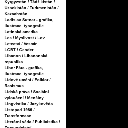
Kyrgyzstán / Tádžikistán /
Uzbekistán / Turkmenistán /
Kazachstán
Ladislav Sutnar - grafika,
ilustrace, typografie
Latinská amerika
Les / Myslivost / Lov
Letectví / Vesmír
LGBT / Gender
Libanon / Libanonská
republika
Libor Fára - grafika,
ilustrace, typografie
Lidové umění / Folklor /
Rasismus
Lidská práva / Sociální
vyloučení / Menšiny
Lingvistika / Jazykověda
Listopad 1989 /
Transformace
Literární věda / Publicistika /
Zpravodajství