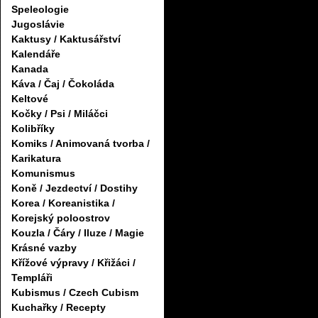
Speleologie
Jugoslávie
Kaktusy / Kaktusářství
Kalendáře
Kanada
Káva / Čaj / Čokoláda
Keltové
Kočky / Psi / Miláčci
Kolibříky
Komiks / Animovaná tvorba /
Karikatura
Komunismus
Koně / Jezdectví / Dostihy
Korea / Koreanistika /
Korejský poloostrov
Kouzla / Čáry / Iluze / Magie
Krásné vazby
Křížové výpravy / Křižáci /
Templáři
Kubismus / Czech Cubism
Kuchařky / Recepty