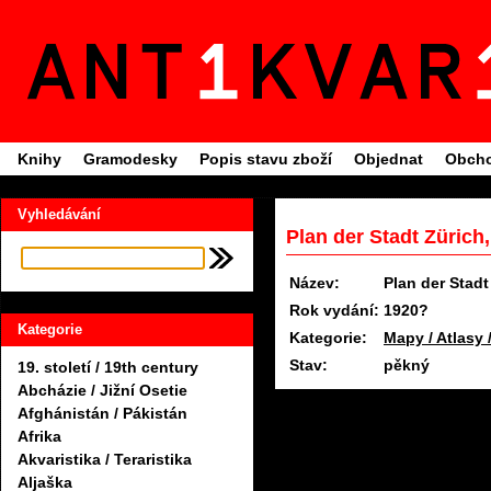
Knihy
Gramodesky
Popis stavu zboží
Objednat
Obcho
Vyhledávání
Plan der Stadt Zürich,
Název:
Plan der Stadt
Rok vydání:
1920?
Kategorie
Kategorie:
Mapy / Atlasy 
Stav:
pěkný
19. století / 19th century
Abcházie / Jižní Osetie
Afghánistán / Pákistán
Afrika
Akvaristika / Teraristika
Aljaška