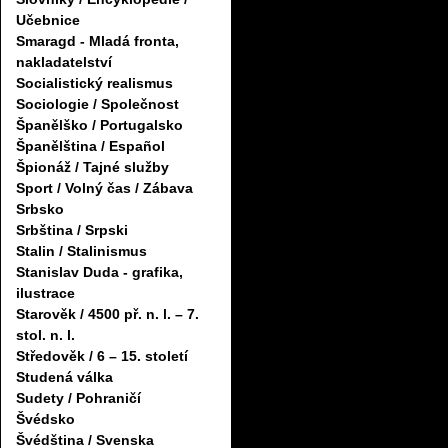
Učebnice
Smaragd - Mladá fronta,
nakladatelství
Socialistický realismus
Sociologie / Společnost
Španělško / Portugalsko
Španělština / Español
Špionáž / Tajné služby
Sport / Volný čas / Zábava
Srbsko
Srbština / Srpski
Stalin / Stalinismus
Stanislav Duda - grafika,
ilustrace
Starověk / 4500 př. n. l. – 7.
stol. n. l.
Středověk / 6 – 15. století
Studená válka
Sudety / Pohraničí
Švédsko
Švédština / Svenska