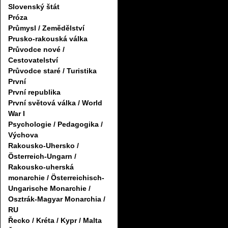
Slovenský štát
Próza
Průmysl / Zemědělství
Prusko-rakouská válka
Průvodce nové /
Cestovatelství
Průvodce staré / Turistika
První
První republika
První světová válka / World
War I
Psychologie / Pedagogika /
Výchova
Rakousko-Uhersko /
Österreich-Ungarn /
Rakousko-uherská
monarchie / Österreichisch-
Ungarische Monarchie /
Osztrák-Magyar Monarchia /
RU
Řecko / Kréta / Kypr / Malta