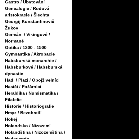
Gastro / Ubytování
Genealogie / Rodová
aristokracie / Šlechta
Georgij Konstantinovič
Žukov
Germáni / Vikingové /
Normané
Gotika / 1200 - 1500
Gymnastika / Akrobacie
Habsburská monarchie /
Habsburkové / Habsburská
dynastie
Hadi / Plazi / Obojživelníci
Hasiči / Požárníci
Heraldika / Numismatika /
Filatelie
Historie / Historiografie
Hmyz / Bezobratlí
Hokej
Holandsko / Nizozemí
Holandština / Nizozemština /
Nederlands