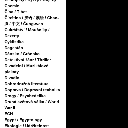
Chemie
Čína / Tibet
Čínština / 汉语 / 漢語 / Chan-
jü / 中文 / Čung-wen
Cukrářství / Moučníky /
Dezerty
Cyklistika
Dagestán
Dánsko / Grónsko
Detektivní žánr / Thriller
Divadelní / Muzikálové
plakáty
Divadlo
Dobrodružná literatura
Doprava / Dopravní technika
Drogy / Psychedelika
Druhá světová válka / World
War II
ECH
Egypt / Egyptology
Ekologie / Udržitelnost