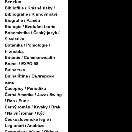
Benelux
Bibliofilie / Krásné tisky /
Bibliografie / Knihovnictví
Biografie / Paměti
Biologie / Evoluční teorie
Bohemistika / Český jazyk /
Slavistika
Botanika / Pomologie /
Floristika
Británie / Commonwealth
Brusel / EXPO 58
Bulharsko
Bulharština / Български
език
Časopisy / Periodika
Černá Amerika / Jazz / Swing
/ Rap / Funk
Černý román / Krváky / Brak
/ Naivní román / Kýč
Československé legie /
Legionáři / Anabáze
Cestopisy / Výzvy / Objevy