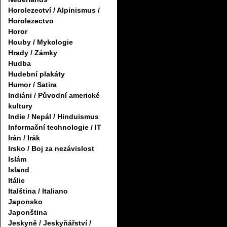
Horolezectví / Alpinismus /
Horolezectvo
Horor
Houby / Mykologie
Hrady / Zámky
Hudba
Hudební plakáty
Humor / Satira
Indiáni / Původní americké
kultury
Indie / Nepál / Hinduismus
Informační technologie / IT
Irán / Irák
Irsko / Boj za nezávislost
Islám
Island
Itálie
Italština / Italiano
Japonsko
Japonština
Jeskyně / Jeskyňářství /