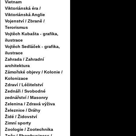
Vietnam
Viktoriánská éra /
Viktoriánská Anglie
Vojenství / Zbraně /
Terorismus
Vojtěch Kubašta - grafika,
ilustrace
Vojtěch Sedláček - grafika,
ilustrace
Zahrada / Zahradní
architektura
Zámořské objevy / Kolonie /
Kolonizace
Zdraví / Léčitelství
Zednáři / Svobodné
zednářství / Masonry
Zelenina / Zdravá výživa
Železnice / Dráhy
Židé / Židovství
Zimní sporty
Zoologie / Zootechnika
Zpěv / Showbusiness /