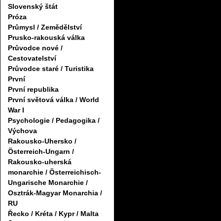
Slovenský štát
Próza
Průmysl / Zemědělství
Prusko-rakouská válka
Průvodce nové /
Cestovatelství
Průvodce staré / Turistika
První
První republika
První světová válka / World
War I
Psychologie / Pedagogika /
Výchova
Rakousko-Uhersko /
Österreich-Ungarn /
Rakousko-uherská
monarchie / Österreichisch-
Ungarische Monarchie /
Osztrák-Magyar Monarchia /
RU
Řecko / Kréta / Kypr / Malta