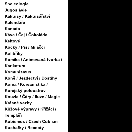
Speleologie
Jugoslávie
Kaktusy / Kaktusářství
Kalendáře
Kanada
Káva / Čaj / Čokoláda
Keltové
Kočky / Psi / Miláčci
Kolibříky
Komiks / Animovaná tvorba /
Karikatura
Komunismus
Koně / Jezdectví / Dostihy
Korea / Koreanistika /
Korejský poloostrov
Kouzla / Čáry / Iluze / Magie
Krásné vazby
Křížové výpravy / Křižáci /
Templáři
Kubismus / Czech Cubism
Kuchařky / Recepty