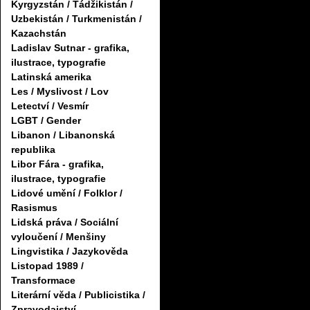
Kyrgyzstán / Tádžikistán /
Uzbekistán / Turkmenistán /
Kazachstán
Ladislav Sutnar - grafika,
ilustrace, typografie
Latinská amerika
Les / Myslivost / Lov
Letectví / Vesmír
LGBT / Gender
Libanon / Libanonská
republika
Libor Fára - grafika,
ilustrace, typografie
Lidové umění / Folklor /
Rasismus
Lidská práva / Sociální
vyloučení / Menšiny
Lingvistika / Jazykověda
Listopad 1989 /
Transformace
Literární věda / Publicistika /
Zpravodajství