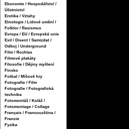
Ekonomie / Hospodářství /
Účetnictví
Erotika / Vztahy
Etnologie / Lidové umění /
Folklor / Rasismus
Evropa / EU / Evropská unie
Exil / Disent / Samizdat /
Odboj / Underground
Film / Rozhlas
Filmové plakáty
Filosofie / Dějiny myšlení
Finsko
Fotbal / Míčové hry
Fotografie / Film
Fotografie / Fotografická
technika
Fotomontáž / Koláž /
Fotomontage / Collage
Français / Francouzština /
Francie
Fyzika