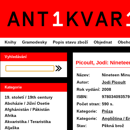
Knihy
Gramodesky
Popis stavu zboží
Objednat
Obcho
Vyhledávání
Picoult, Jodi: Ninete
Název:
Nineteen Min
Autor:
Jodi Picoult
Kategorie
Rok vydání:
2008
ISBN:
978034093579
19. století / 19th century
Abcházie / Jižní Osetie
Počet stran:
590 s.
Afghánistán / Pákistán
Kategorie:
Próza
Afrika
Kategorie:
Angličtina / E
Akvaristika / Teraristika
Stav:
Pěkná brož
Aljaška