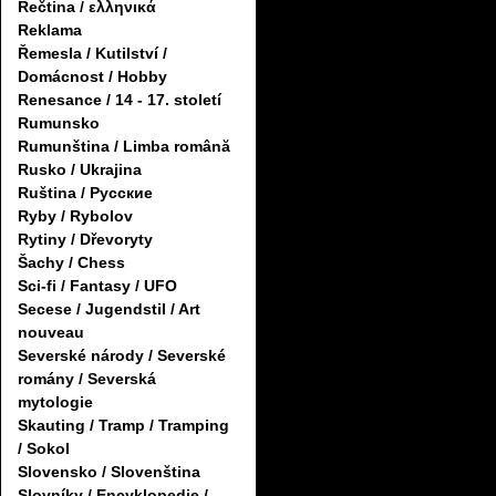
Řečtina / ελληνικά
Reklama
Řemesla / Kutilství /
Domácnost / Hobby
Renesance / 14 - 17. století
Rumunsko
Rumunština / Limba română
Rusko / Ukrajina
Ruština / Русские
Ryby / Rybolov
Rytiny / Dřevoryty
Šachy / Chess
Sci-fi / Fantasy / UFO
Secese / Jugendstil / Art
nouveau
Severské národy / Severské
romány / Severská
mytologie
Skauting / Tramp / Tramping
/ Sokol
Slovensko / Slovenština
Slovníky / Encyklopedie /