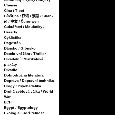
Chemie
Čína / Tibet
Čínština / 汉语 / 漢語 / Chan-
jü / 中文 / Čung-wen
Cukrářství / Moučníky /
Dezerty
Cyklistika
Dagestán
Dánsko / Grónsko
Detektivní žánr / Thriller
Divadelní / Muzikálové
plakáty
Divadlo
Dobrodružná literatura
Doprava / Dopravní technika
Drogy / Psychedelika
Druhá světová válka / World
War II
ECH
Egypt / Egyptology
Ekologie / Udržitelnost