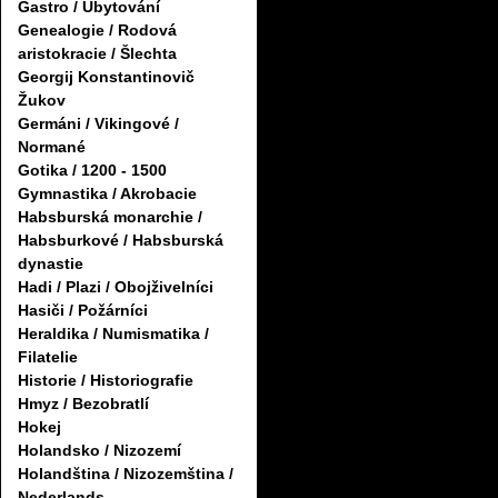
Gastro / Ubytování
Genealogie / Rodová
aristokracie / Šlechta
Georgij Konstantinovič
Žukov
Germáni / Vikingové /
Normané
Gotika / 1200 - 1500
Gymnastika / Akrobacie
Habsburská monarchie /
Habsburkové / Habsburská
dynastie
Hadi / Plazi / Obojživelníci
Hasiči / Požárníci
Heraldika / Numismatika /
Filatelie
Historie / Historiografie
Hmyz / Bezobratlí
Hokej
Holandsko / Nizozemí
Holandština / Nizozemština /
Nederlands