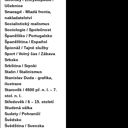
Učebnice
Smaragd - Mladá fronta,
nakladatelství
Socialistický realismus
Sociologie / Společnost
Španělško / Portugalsko
Španělština / Español
Špionáž / Tajné služby
Sport / Volný čas / Zábava
Srbsko
Srbština / Srpski
Stalin / Stalinismus
Stanislav Duda - grafika,
ilustrace
Starověk / 4500 př. n. l. – 7.
stol. n. l.
Středověk / 6 – 15. století
Studená válka
Sudety / Pohraničí
Švédsko
Švédština / Svenska