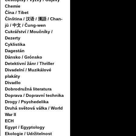
Chemie
Čína / Tibet
Čínština / 汉语 / 漢語 / Chan-
jü / 中文 / Čung-wen
Cukrářství / Moučníky /
Dezerty
Cyklistika
Dagestán
Dánsko / Grónsko
Detektivní žánr / Thriller
Divadelní / Muzikálové
plakáty
Divadlo
Dobrodružná literatura
Doprava / Dopravní technika
Drogy / Psychedelika
Druhá světová válka / World
War II
ECH
Egypt / Egyptology
Ekologie / Udržitelnost