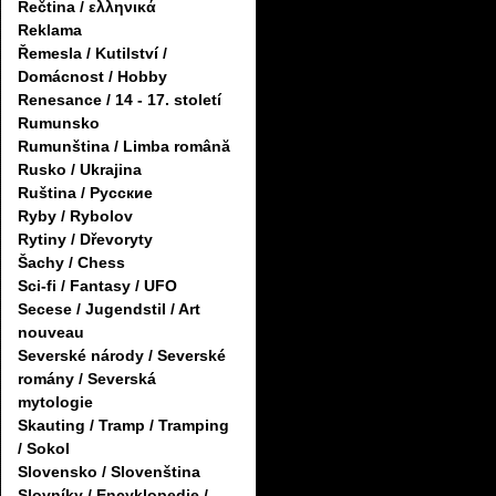
Řečtina / ελληνικά
Reklama
Řemesla / Kutilství /
Domácnost / Hobby
Renesance / 14 - 17. století
Rumunsko
Rumunština / Limba română
Rusko / Ukrajina
Ruština / Русские
Ryby / Rybolov
Rytiny / Dřevoryty
Šachy / Chess
Sci-fi / Fantasy / UFO
Secese / Jugendstil / Art
nouveau
Severské národy / Severské
romány / Severská
mytologie
Skauting / Tramp / Tramping
/ Sokol
Slovensko / Slovenština
Slovníky / Encyklopedie /