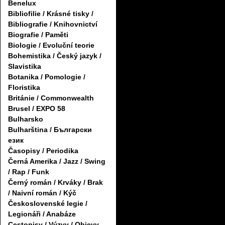
Benelux
Bibliofilie / Krásné tisky /
Bibliografie / Knihovnictví
Biografie / Paměti
Biologie / Evoluční teorie
Bohemistika / Český jazyk /
Slavistika
Botanika / Pomologie /
Floristika
Británie / Commonwealth
Brusel / EXPO 58
Bulharsko
Bulharština / Български
език
Časopisy / Periodika
Černá Amerika / Jazz / Swing
/ Rap / Funk
Černý román / Krváky / Brak
/ Naivní román / Kýč
Československé legie /
Legionáři / Anabáze
Cestopisy / Výzvy / Objevy