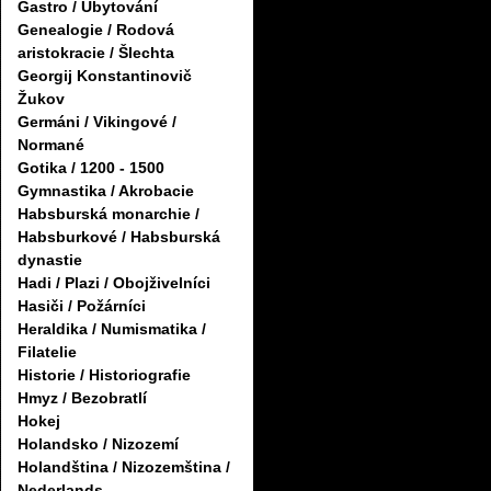
Gastro / Ubytování
Genealogie / Rodová
aristokracie / Šlechta
Georgij Konstantinovič
Žukov
Germáni / Vikingové /
Normané
Gotika / 1200 - 1500
Gymnastika / Akrobacie
Habsburská monarchie /
Habsburkové / Habsburská
dynastie
Hadi / Plazi / Obojživelníci
Hasiči / Požárníci
Heraldika / Numismatika /
Filatelie
Historie / Historiografie
Hmyz / Bezobratlí
Hokej
Holandsko / Nizozemí
Holandština / Nizozemština /
Nederlands