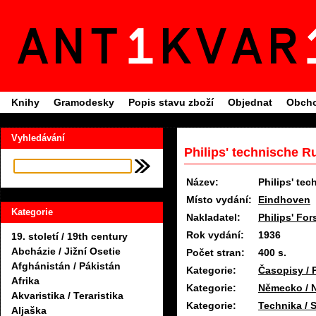
Knihy
Gramodesky
Popis stavu zboží
Objednat
Obcho
Vyhledávání
Philips' technische 
Název:
Philips' te
Místo vydání:
Eindhoven
Kategorie
Nakladatel:
Philips' Fo
Rok vydání:
1936
19. století / 19th century
Abcházie / Jižní Osetie
Počet stran:
400 s.
Afghánistán / Pákistán
Kategorie:
Časopisy / 
Afrika
Kategorie:
Německo / 
Akvaristika / Teraristika
Kategorie:
Technika / S
Aljaška