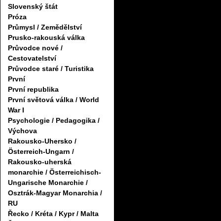
Slovenský štát
Próza
Průmysl / Zemědělství
Prusko-rakouská válka
Průvodce nové /
Cestovatelství
Průvodce staré / Turistika
První
První republika
První světová válka / World
War I
Psychologie / Pedagogika /
Výchova
Rakousko-Uhersko /
Österreich-Ungarn /
Rakousko-uherská
monarchie / Österreichisch-
Ungarische Monarchie /
Osztrák-Magyar Monarchia /
RU
Řecko / Kréta / Kypr / Malta