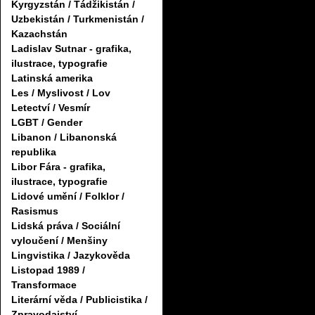
Kyrgyzstán / Tádžikistán /
Uzbekistán / Turkmenistán /
Kazachstán
Ladislav Sutnar - grafika,
ilustrace, typografie
Latinská amerika
Les / Myslivost / Lov
Letectví / Vesmír
LGBT / Gender
Libanon / Libanonská
republika
Libor Fára - grafika,
ilustrace, typografie
Lidové umění / Folklor /
Rasismus
Lidská práva / Sociální
vyloučení / Menšiny
Lingvistika / Jazykověda
Listopad 1989 /
Transformace
Literární věda / Publicistika /
Zpravodajství