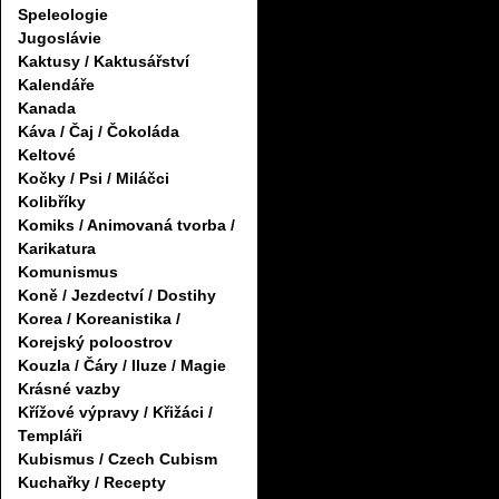
Speleologie
Jugoslávie
Kaktusy / Kaktusářství
Kalendáře
Kanada
Káva / Čaj / Čokoláda
Keltové
Kočky / Psi / Miláčci
Kolibříky
Komiks / Animovaná tvorba /
Karikatura
Komunismus
Koně / Jezdectví / Dostihy
Korea / Koreanistika /
Korejský poloostrov
Kouzla / Čáry / Iluze / Magie
Krásné vazby
Křížové výpravy / Křižáci /
Templáři
Kubismus / Czech Cubism
Kuchařky / Recepty