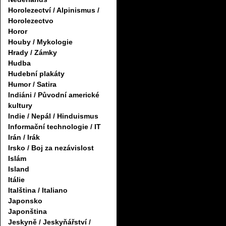
Horolezectví / Alpinismus /
Horolezectvo
Horor
Houby / Mykologie
Hrady / Zámky
Hudba
Hudební plakáty
Humor / Satira
Indiáni / Původní americké
kultury
Indie / Nepál / Hinduismus
Informační technologie / IT
Irán / Irák
Irsko / Boj za nezávislost
Islám
Island
Itálie
Italština / Italiano
Japonsko
Japonština
Jeskyně / Jeskyňářství /