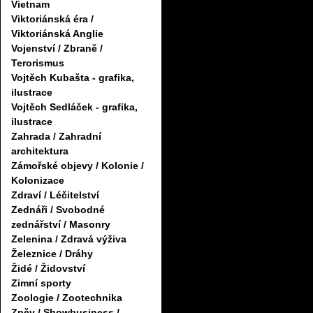
Vietnam
Viktoriánská éra /
Viktoriánská Anglie
Vojenství / Zbraně /
Terorismus
Vojtěch Kubašta - grafika,
ilustrace
Vojtěch Sedláček - grafika,
ilustrace
Zahrada / Zahradní
architektura
Zámořské objevy / Kolonie /
Kolonizace
Zdraví / Léčitelství
Zednáři / Svobodné
zednářství / Masonry
Zelenina / Zdravá výživa
Železnice / Dráhy
Židé / Židovství
Zimní sporty
Zoologie / Zootechnika
Zpěv / Showbusiness /