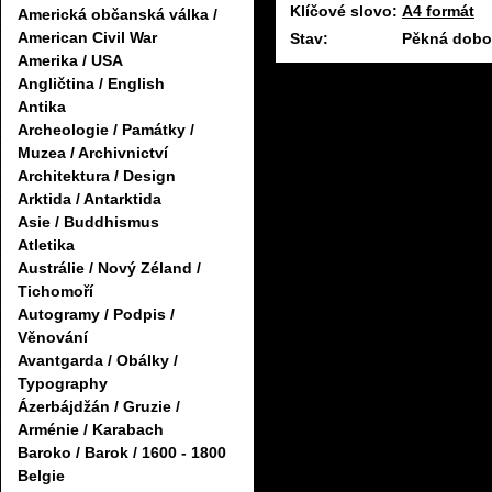
Klíčové slovo:
A4 formát
Americká občanská válka /
American Civil War
Stav:
Pěkná dobov
Amerika / USA
Angličtina / English
Antika
Archeologie / Památky /
Muzea / Archivnictví
Architektura / Design
Arktida / Antarktida
Asie / Buddhismus
Atletika
Austrálie / Nový Zéland /
Tichomoří
Autogramy / Podpis /
Věnování
Avantgarda / Obálky /
Typography
Ázerbájdžán / Gruzie /
Arménie / Karabach
Baroko / Barok / 1600 - 1800
Belgie