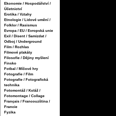
Ekonomie / Hospodářství /
Účetnictví
Erotika / Vztahy
Etnologie / Lidové umění /
Folklor / Rasismus
Evropa / EU / Evropská unie
Exil / Disent / Samizdat /
Odboj / Underground
Film / Rozhlas
Filmové plakáty
Filosofie / Dějiny myšlení
Finsko
Fotbal / Míčové hry
Fotografie / Film
Fotografie / Fotografická
technika
Fotomontáž / Koláž /
Fotomontage / Collage
Français / Francouzština /
Francie
Fyzika