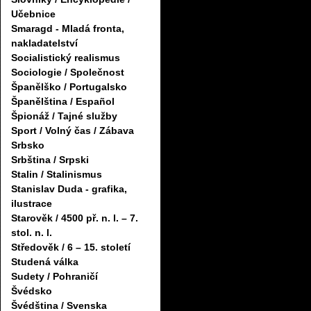
Učebnice
Smaragd - Mladá fronta,
nakladatelství
Socialistický realismus
Sociologie / Společnost
Španělško / Portugalsko
Španělština / Español
Špionáž / Tajné služby
Sport / Volný čas / Zábava
Srbsko
Srbština / Srpski
Stalin / Stalinismus
Stanislav Duda - grafika,
ilustrace
Starověk / 4500 př. n. l. – 7.
stol. n. l.
Středověk / 6 – 15. století
Studená válka
Sudety / Pohraničí
Švédsko
Švédština / Svenska