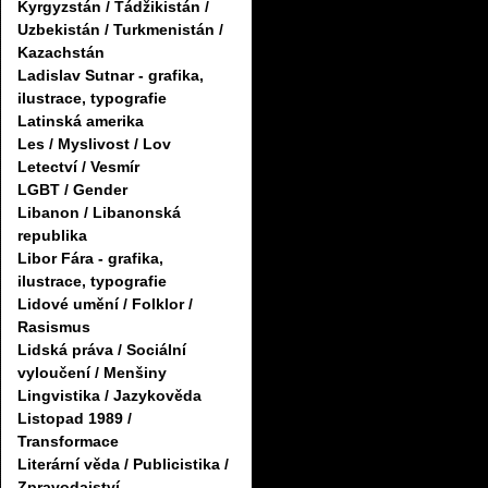
Kyrgyzstán / Tádžikistán /
Uzbekistán / Turkmenistán /
Kazachstán
Ladislav Sutnar - grafika,
ilustrace, typografie
Latinská amerika
Les / Myslivost / Lov
Letectví / Vesmír
LGBT / Gender
Libanon / Libanonská
republika
Libor Fára - grafika,
ilustrace, typografie
Lidové umění / Folklor /
Rasismus
Lidská práva / Sociální
vyloučení / Menšiny
Lingvistika / Jazykověda
Listopad 1989 /
Transformace
Literární věda / Publicistika /
Zpravodajství