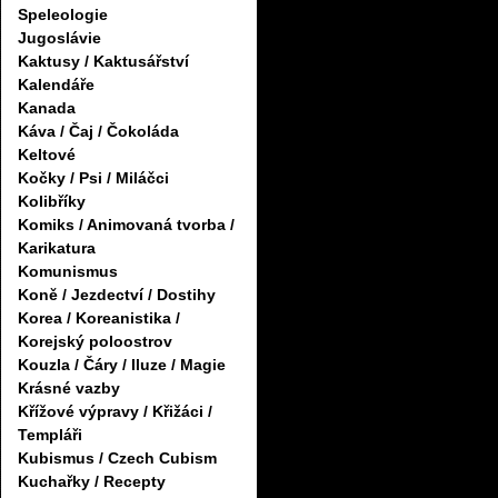
Speleologie
Jugoslávie
Kaktusy / Kaktusářství
Kalendáře
Kanada
Káva / Čaj / Čokoláda
Keltové
Kočky / Psi / Miláčci
Kolibříky
Komiks / Animovaná tvorba /
Karikatura
Komunismus
Koně / Jezdectví / Dostihy
Korea / Koreanistika /
Korejský poloostrov
Kouzla / Čáry / Iluze / Magie
Krásné vazby
Křížové výpravy / Křižáci /
Templáři
Kubismus / Czech Cubism
Kuchařky / Recepty