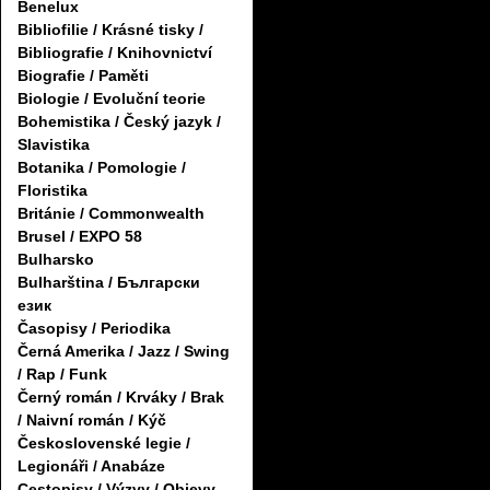
Benelux
Bibliofilie / Krásné tisky /
Bibliografie / Knihovnictví
Biografie / Paměti
Biologie / Evoluční teorie
Bohemistika / Český jazyk /
Slavistika
Botanika / Pomologie /
Floristika
Británie / Commonwealth
Brusel / EXPO 58
Bulharsko
Bulharština / Български
език
Časopisy / Periodika
Černá Amerika / Jazz / Swing
/ Rap / Funk
Černý román / Krváky / Brak
/ Naivní román / Kýč
Československé legie /
Legionáři / Anabáze
Cestopisy / Výzvy / Objevy