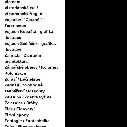
Vietnam
Viktoriánská éra /
Viktoriánská Anglie
Vojenství / Zbraně /
Terorismus
Vojtěch Kubašta - grafika,
ilustrace
Vojtěch Sedláček - grafika,
ilustrace
Zahrada / Zahradní
architektura
Zámořské objevy / Kolonie /
Kolonizace
Zdraví / Léčitelství
Zednáři / Svobodné
zednářství / Masonry
Zelenina / Zdravá výživa
Železnice / Dráhy
Židé / Židovství
Zimní sporty
Zoologie / Zootechnika
Zpěv / Showbusiness /