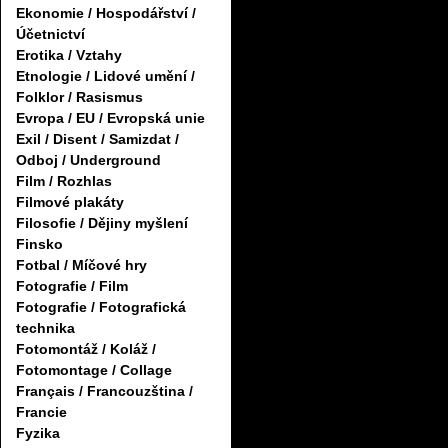
Ekonomie / Hospodářství /
Účetnictví
Erotika / Vztahy
Etnologie / Lidové umění /
Folklor / Rasismus
Evropa / EU / Evropská unie
Exil / Disent / Samizdat /
Odboj / Underground
Film / Rozhlas
Filmové plakáty
Filosofie / Dějiny myšlení
Finsko
Fotbal / Míčové hry
Fotografie / Film
Fotografie / Fotografická
technika
Fotomontáž / Koláž /
Fotomontage / Collage
Français / Francouzština /
Francie
Fyzika