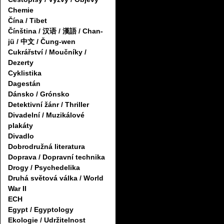
Chemie
Čína / Tibet
Čínština / 汉语 / 漢語 / Chan-
jü / 中文 / Čung-wen
Cukrářství / Moučníky /
Dezerty
Cyklistika
Dagestán
Dánsko / Grónsko
Detektivní žánr / Thriller
Divadelní / Muzikálové
plakáty
Divadlo
Dobrodružná literatura
Doprava / Dopravní technika
Drogy / Psychedelika
Druhá světová válka / World
War II
ECH
Egypt / Egyptology
Ekologie / Udržitelnost