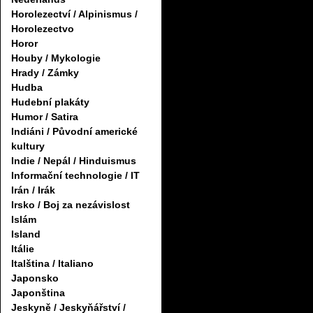
Horolezectví / Alpinismus /
Horolezectvo
Horor
Houby / Mykologie
Hrady / Zámky
Hudba
Hudební plakáty
Humor / Satira
Indiáni / Původní americké
kultury
Indie / Nepál / Hinduismus
Informační technologie / IT
Irán / Irák
Irsko / Boj za nezávislost
Islám
Island
Itálie
Italština / Italiano
Japonsko
Japonština
Jeskyně / Jeskyňářství /