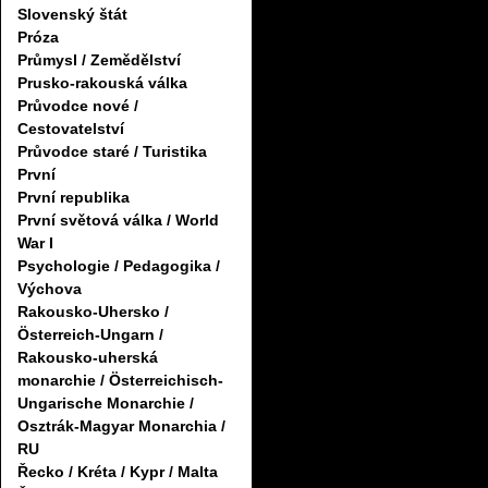
Slovenský štát
Próza
Průmysl / Zemědělství
Prusko-rakouská válka
Průvodce nové /
Cestovatelství
Průvodce staré / Turistika
První
První republika
První světová válka / World
War I
Psychologie / Pedagogika /
Výchova
Rakousko-Uhersko /
Österreich-Ungarn /
Rakousko-uherská
monarchie / Österreichisch-
Ungarische Monarchie /
Osztrák-Magyar Monarchia /
RU
Řecko / Kréta / Kypr / Malta