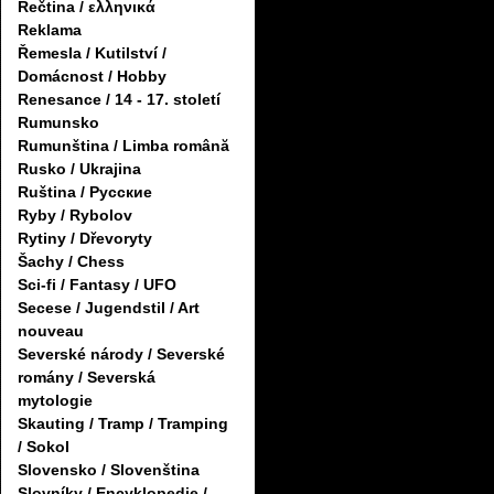
Řečtina / ελληνικά
Reklama
Řemesla / Kutilství /
Domácnost / Hobby
Renesance / 14 - 17. století
Rumunsko
Rumunština / Limba română
Rusko / Ukrajina
Ruština / Русские
Ryby / Rybolov
Rytiny / Dřevoryty
Šachy / Chess
Sci-fi / Fantasy / UFO
Secese / Jugendstil / Art
nouveau
Severské národy / Severské
romány / Severská
mytologie
Skauting / Tramp / Tramping
/ Sokol
Slovensko / Slovenština
Slovníky / Encyklopedie /