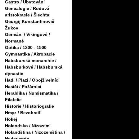
Gastro / Ubytování
Genealogie / Rodová
aristokracie / Šlechta
Georgij Konstantinovič
Žukov
Germáni / Vikingové /
Normané
Gotika / 1200 - 1500
Gymnastika / Akrobacie
Habsburská monarchie /
Habsburkové / Habsburská
dynastie
Hadi / Plazi / Obojživelníci
Hasiči / Požárníci
Heraldika / Numismatika /
Filatelie
Historie / Historiografie
Hmyz / Bezobratlí
Hokej
Holandsko / Nizozemí
Holandština / Nizozemština /
Nederlands