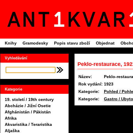
Knihy
Gramodesky
Popis stavu zboží
Objednat
Obcho
Vyhledávání
Peklo-restaurace, 192
Název:
Peklo-restaur
Rok vydání:
1923
Kategorie
Kategorie:
Pohled / Pohl
Kategorie:
Gastro / Ubyt
19. století / 19th century
Abcházie / Jižní Osetie
Afghánistán / Pákistán
Afrika
Akvaristika / Teraristika
Aljaška