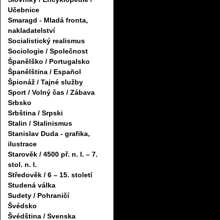
Učebnice
Smaragd - Mladá fronta,
nakladatelství
Socialistický realismus
Sociologie / Společnost
Španělško / Portugalsko
Španělština / Español
Špionáž / Tajné služby
Sport / Volný čas / Zábava
Srbsko
Srbština / Srpski
Stalin / Stalinismus
Stanislav Duda - grafika,
ilustrace
Starověk / 4500 př. n. l. – 7.
stol. n. l.
Středověk / 6 – 15. století
Studená válka
Sudety / Pohraničí
Švédsko
Švédština / Svenska