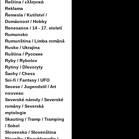
Řečtina / ελληνικά
Reklama
Řemesla / Kutilství /
Domácnost / Hobby
Renesance / 14 - 17. století
Rumunsko
Rumunština / Limba română
Rusko / Ukrajina
Ruština / Русские
Ryby / Rybolov
Rytiny / Dřevoryty
Šachy / Chess
Sci-fi / Fantasy / UFO
Secese / Jugendstil / Art
nouveau
Severské národy / Severské
romány / Severská
mytologie
Skauting / Tramp / Tramping
/ Sokol
Slovensko / Slovenština
Slovníky / Encyklopedie /