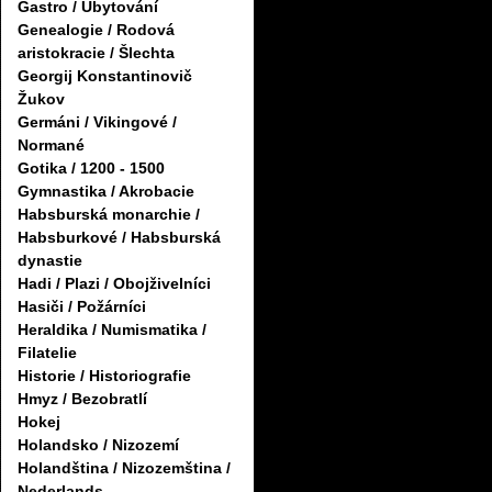
Gastro / Ubytování
Genealogie / Rodová
aristokracie / Šlechta
Georgij Konstantinovič
Žukov
Germáni / Vikingové /
Normané
Gotika / 1200 - 1500
Gymnastika / Akrobacie
Habsburská monarchie /
Habsburkové / Habsburská
dynastie
Hadi / Plazi / Obojživelníci
Hasiči / Požárníci
Heraldika / Numismatika /
Filatelie
Historie / Historiografie
Hmyz / Bezobratlí
Hokej
Holandsko / Nizozemí
Holandština / Nizozemština /
Nederlands