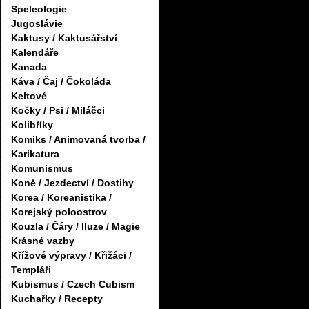
Speleologie
Jugoslávie
Kaktusy / Kaktusářství
Kalendáře
Kanada
Káva / Čaj / Čokoláda
Keltové
Kočky / Psi / Miláčci
Kolibříky
Komiks / Animovaná tvorba /
Karikatura
Komunismus
Koně / Jezdectví / Dostihy
Korea / Koreanistika /
Korejský poloostrov
Kouzla / Čáry / Iluze / Magie
Krásné vazby
Křížové výpravy / Křižáci /
Templáři
Kubismus / Czech Cubism
Kuchařky / Recepty