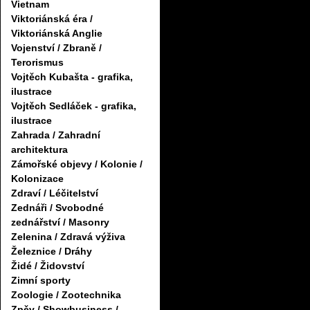
Vietnam
Viktoriánská éra /
Viktoriánská Anglie
Vojenství / Zbraně /
Terorismus
Vojtěch Kubašta - grafika,
ilustrace
Vojtěch Sedláček - grafika,
ilustrace
Zahrada / Zahradní
architektura
Zámořské objevy / Kolonie /
Kolonizace
Zdraví / Léčitelství
Zednáři / Svobodné
zednářství / Masonry
Zelenina / Zdravá výživa
Železnice / Dráhy
Židé / Židovství
Zimní sporty
Zoologie / Zootechnika
Zpěv / Showbusiness /