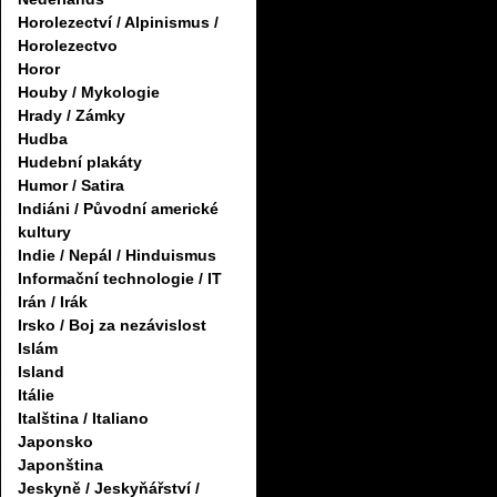
Horolezectví / Alpinismus /
Horolezectvo
Horor
Houby / Mykologie
Hrady / Zámky
Hudba
Hudební plakáty
Humor / Satira
Indiáni / Původní americké
kultury
Indie / Nepál / Hinduismus
Informační technologie / IT
Irán / Irák
Irsko / Boj za nezávislost
Islám
Island
Itálie
Italština / Italiano
Japonsko
Japonština
Jeskyně / Jeskyňářství /