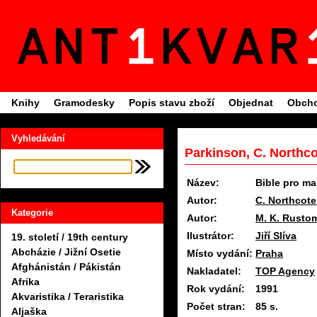
Knihy
Gramodesky
Popis stavu zboží
Objednat
Obcho
Vyhledávání
Parkinson, C. Northco
Název:
Bible pro m
Autor:
C. Northcote
Kategorie
Autor:
M. K. Rustom
Ilustrátor:
Jiří Slíva
19. století / 19th century
Abcházie / Jižní Osetie
Místo vydání:
Praha
Afghánistán / Pákistán
Nakladatel:
TOP Agency
Afrika
Rok vydání:
1991
Akvaristika / Teraristika
Počet stran:
85 s.
Aljaška