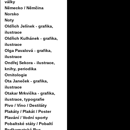
války
Německo / Němčina
Norsko
Noty
Oldřich Jelínek - grafika,
ilustrace
Oldřich Kulhánek - grafika,
ilustrace
Olga Pavalová - grafika,
ilustrace
Ondřej Sekora - ilustrace,
knihy, periodika
Ornitologie
Ota Janeček - grafika,
ilustrace
Otakar Mrkvička - grafika,
ilustrace, typografie
Pivo / Víno / Destiláty
Plakáty / Plakát / Poster
Plavání / Vodní sporty
Pobaltské státy / Pobaltí
Podkarpatská Rus