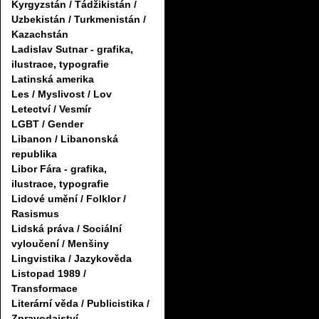
Kyrgyzstán / Tádžikistán /
Uzbekistán / Turkmenistán /
Kazachstán
Ladislav Sutnar - grafika,
ilustrace, typografie
Latinská amerika
Les / Myslivost / Lov
Letectví / Vesmír
LGBT / Gender
Libanon / Libanonská
republika
Libor Fára - grafika,
ilustrace, typografie
Lidové umění / Folklor /
Rasismus
Lidská práva / Sociální
vyloučení / Menšiny
Lingvistika / Jazykověda
Listopad 1989 /
Transformace
Literární věda / Publicistika /
Zpravodajství