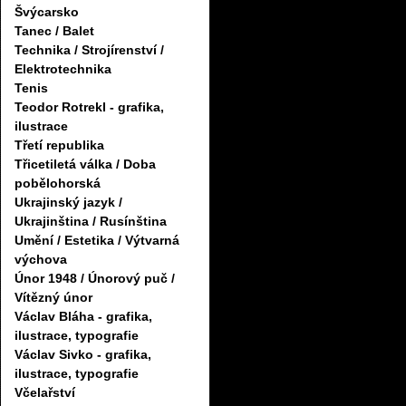
Švýcarsko
Tanec / Balet
Technika / Strojírenství /
Elektrotechnika
Tenis
Teodor Rotrekl - grafika,
ilustrace
Třetí republika
Třicetiletá válka / Doba
pobělohorská
Ukrajinský jazyk /
Ukrajinština / Rusínština
Umění / Estetika / Výtvarná
výchova
Únor 1948 / Únorový puč /
Vítězný únor
Václav Bláha - grafika,
ilustrace, typografie
Václav Sivko - grafika,
ilustrace, typografie
Včelařství