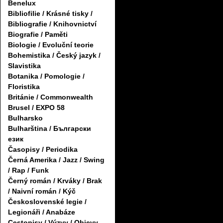
Benelux
Bibliofilie / Krásné tisky /
Bibliografie / Knihovnictví
Biografie / Paměti
Biologie / Evoluční teorie
Bohemistika / Český jazyk /
Slavistika
Botanika / Pomologie /
Floristika
Británie / Commonwealth
Brusel / EXPO 58
Bulharsko
Bulharština / Български
език
Časopisy / Periodika
Černá Amerika / Jazz / Swing
/ Rap / Funk
Černý román / Krváky / Brak
/ Naivní román / Kýč
Československé legie /
Legionáři / Anabáze
Cestopisy / Výzvy / Objevy