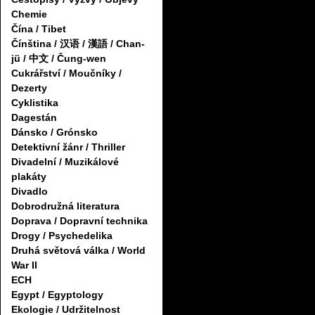
Chemie
Čína / Tibet
Čínština / 汉语 / 漢語 / Chan-
jü / 中文 / Čung-wen
Cukrářství / Moučníky /
Dezerty
Cyklistika
Dagestán
Dánsko / Grónsko
Detektivní žánr / Thriller
Divadelní / Muzikálové
plakáty
Divadlo
Dobrodružná literatura
Doprava / Dopravní technika
Drogy / Psychedelika
Druhá světová válka / World
War II
ECH
Egypt / Egyptology
Ekologie / Udržitelnost