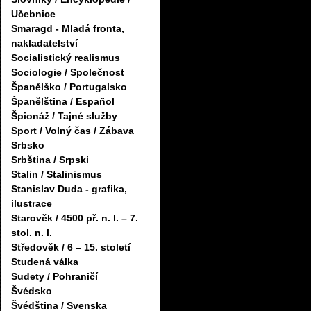
Učebnice
Smaragd - Mladá fronta,
nakladatelství
Socialistický realismus
Sociologie / Společnost
Španělško / Portugalsko
Španělština / Español
Špionáž / Tajné služby
Sport / Volný čas / Zábava
Srbsko
Srbština / Srpski
Stalin / Stalinismus
Stanislav Duda - grafika,
ilustrace
Starověk / 4500 př. n. l. – 7.
stol. n. l.
Středověk / 6 – 15. století
Studená válka
Sudety / Pohraničí
Švédsko
Švédština / Svenska