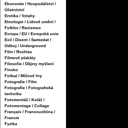
Ekonomie / Hospodářství /
Účetnictví
Erotika / Vztahy
Etnologie / Lidové umění /
Folklor / Rasismus
Evropa / EU / Evropská unie
Exil / Disent / Samizdat /
Odboj / Underground
Film / Rozhlas
Filmové plakáty
Filosofie / Dějiny myšlení
Finsko
Fotbal / Míčové hry
Fotografie / Film
Fotografie / Fotografická
technika
Fotomontáž / Koláž /
Fotomontage / Collage
Français / Francouzština /
Francie
Fyzika