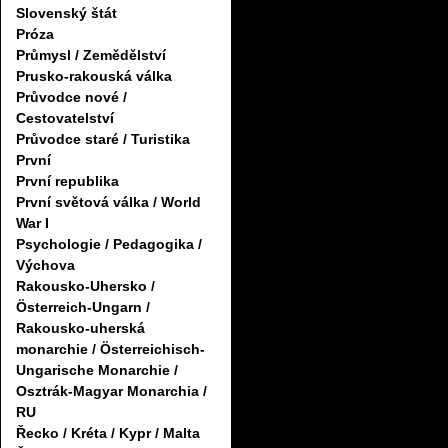
Slovenský štát
Próza
Průmysl / Zemědělství
Prusko-rakouská válka
Průvodce nové /
Cestovatelství
Průvodce staré / Turistika
První
První republika
První světová válka / World
War I
Psychologie / Pedagogika /
Výchova
Rakousko-Uhersko /
Österreich-Ungarn /
Rakousko-uherská
monarchie / Österreichisch-
Ungarische Monarchie /
Osztrák-Magyar Monarchia /
RU
Řecko / Kréta / Kypr / Malta