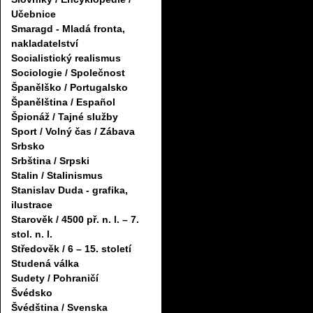
Učebnice
Smaragd - Mladá fronta,
nakladatelství
Socialistický realismus
Sociologie / Společnost
Španělško / Portugalsko
Španělština / Español
Špionáž / Tajné služby
Sport / Volný čas / Zábava
Srbsko
Srbština / Srpski
Stalin / Stalinismus
Stanislav Duda - grafika,
ilustrace
Starověk / 4500 př. n. l. – 7.
stol. n. l.
Středověk / 6 – 15. století
Studená válka
Sudety / Pohraničí
Švédsko
Švédština / Svenska