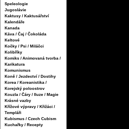
Speleologie
Jugoslávie
Kaktusy / Kaktusářství
Kalendáře
Kanada
Káva / Čaj / Čokoláda
Keltové
Kočky / Psi / Miláčci
Kolibříky
Komiks / Animovaná tvorba /
Karikatura
Komunismus
Koně / Jezdectví / Dostihy
Korea / Koreanistika /
Korejský poloostrov
Kouzla / Čáry / Iluze / Magie
Krásné vazby
Křížové výpravy / Křižáci /
Templáři
Kubismus / Czech Cubism
Kuchařky / Recepty