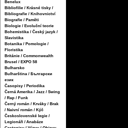
Benelux
Bibliofilie / Krásné tisky /
Bibliografie / Knihovnictví
Biografie / Paměti
Biologie / Evoluční teorie
Bohemistika / Český jazyk /
Slavistika
Botanika / Pomologie /
Floristika
Británie / Commonwealth
Brusel / EXPO 58
Bulharsko
Bulharština / Български
език
Časopisy / Periodika
Černá Amerika / Jazz / Swing
/ Rap / Funk
Černý román / Krváky / Brak
/ Naivní román / Kýč
Československé legie /
Legionáři / Anabáze
Cestopisy / Výzvy / Objevy