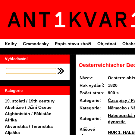
Knihy
Gramodesky
Popis stavu zboží
Objednat
Obcho
Vyhledávání
Oesterreichischer Be
Název:
Oesterreichi
Rok vydání:
1820
Kategorie
Počet stran:
900 s.
Kategorie:
Časopisy / P
19. století / 19th century
Abcházie / Jižní Osetie
Kategorie:
Německo / N
Afghánistán / Pákistán
Habsburská 
Kategorie:
Afrika
dynastie
Akvaristika / Teraristika
Klíčové
NUR 1. HALB
Aljaška