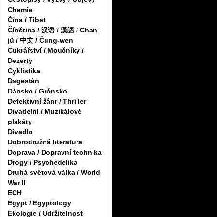
Chemie
Čína / Tibet
Čínština / 汉语 / 漢語 / Chan-
jü / 中文 / Čung-wen
Cukrářství / Moučníky /
Dezerty
Cyklistika
Dagestán
Dánsko / Grónsko
Detektivní žánr / Thriller
Divadelní / Muzikálové
plakáty
Divadlo
Dobrodružná literatura
Doprava / Dopravní technika
Drogy / Psychedelika
Druhá světová válka / World
War II
ECH
Egypt / Egyptology
Ekologie / Udržitelnost