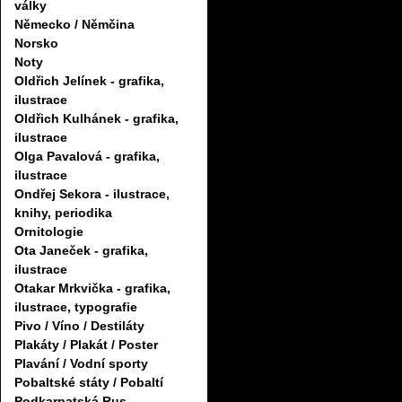
války
Německo / Němčina
Norsko
Noty
Oldřich Jelínek - grafika,
ilustrace
Oldřich Kulhánek - grafika,
ilustrace
Olga Pavalová - grafika,
ilustrace
Ondřej Sekora - ilustrace,
knihy, periodika
Ornitologie
Ota Janeček - grafika,
ilustrace
Otakar Mrkvička - grafika,
ilustrace, typografie
Pivo / Víno / Destiláty
Plakáty / Plakát / Poster
Plavání / Vodní sporty
Pobaltské státy / Pobaltí
Podkarpatská Rus