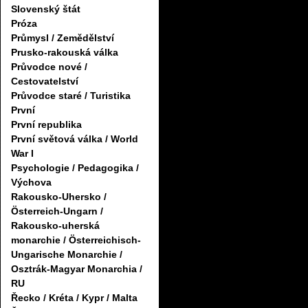
Slovenský štát
Próza
Průmysl / Zemědělství
Prusko-rakouská válka
Průvodce nové /
Cestovatelství
Průvodce staré / Turistika
První
První republika
První světová válka / World
War I
Psychologie / Pedagogika /
Výchova
Rakousko-Uhersko /
Österreich-Ungarn /
Rakousko-uherská
monarchie / Österreichisch-
Ungarische Monarchie /
Osztrák-Magyar Monarchia /
RU
Řecko / Kréta / Kypr / Malta