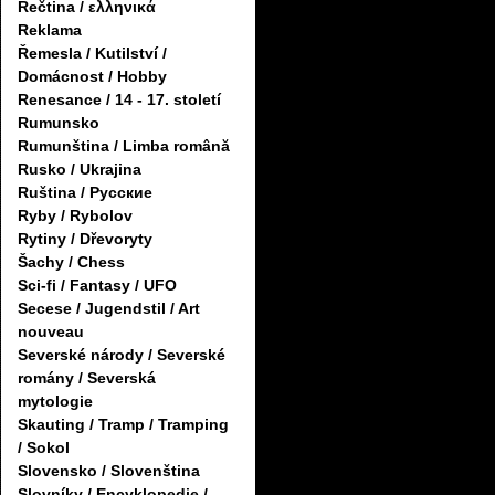
Řečtina / ελληνικά
Reklama
Řemesla / Kutilství /
Domácnost / Hobby
Renesance / 14 - 17. století
Rumunsko
Rumunština / Limba română
Rusko / Ukrajina
Ruština / Русские
Ryby / Rybolov
Rytiny / Dřevoryty
Šachy / Chess
Sci-fi / Fantasy / UFO
Secese / Jugendstil / Art
nouveau
Severské národy / Severské
romány / Severská
mytologie
Skauting / Tramp / Tramping
/ Sokol
Slovensko / Slovenština
Slovníky / Encyklopedie /