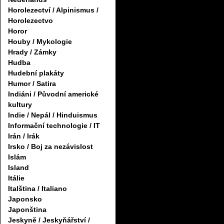
Horolezectví / Alpinismus /
Horolezectvo
Horor
Houby / Mykologie
Hrady / Zámky
Hudba
Hudební plakáty
Humor / Satira
Indiáni / Původní americké
kultury
Indie / Nepál / Hinduismus
Informační technologie / IT
Irán / Irák
Irsko / Boj za nezávislost
Islám
Island
Itálie
Italština / Italiano
Japonsko
Japonština
Jeskyně / Jeskyňářství /