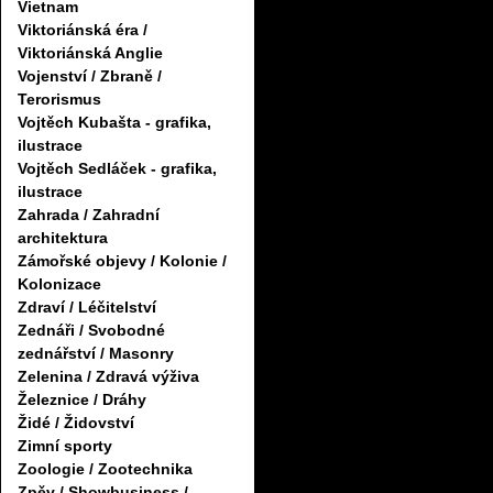
Vietnam
Viktoriánská éra /
Viktoriánská Anglie
Vojenství / Zbraně /
Terorismus
Vojtěch Kubašta - grafika,
ilustrace
Vojtěch Sedláček - grafika,
ilustrace
Zahrada / Zahradní
architektura
Zámořské objevy / Kolonie /
Kolonizace
Zdraví / Léčitelství
Zednáři / Svobodné
zednářství / Masonry
Zelenina / Zdravá výživa
Železnice / Dráhy
Židé / Židovství
Zimní sporty
Zoologie / Zootechnika
Zpěv / Showbusiness /