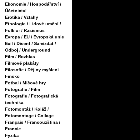
Ekonomie / Hospodářství /
Účetnictví
Erotika / Vztahy
Etnologie / Lidové umění /
Folklor / Rasismus
Evropa / EU / Evropská unie
Exil / Disent / Samizdat /
Odboj / Underground
Film / Rozhlas
Filmové plakáty
Filosofie / Dějiny myšlení
Finsko
Fotbal / Míčové hry
Fotografie / Film
Fotografie / Fotografická
technika
Fotomontáž / Koláž /
Fotomontage / Collage
Français / Francouzština /
Francie
Fyzika