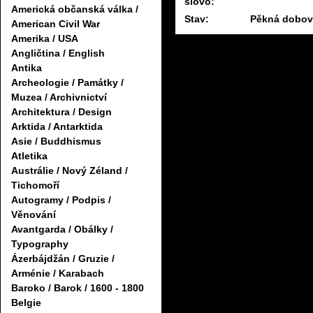
slovo:
Americká občanská válka /
Stav:
Pěkná dobová
American Civil War
Amerika / USA
Angličtina / English
Antika
Archeologie / Památky /
Muzea / Archivnictví
Architektura / Design
Arktida / Antarktida
Asie / Buddhismus
Atletika
Austrálie / Nový Zéland /
Tichomoří
Autogramy / Podpis /
Věnování
Avantgarda / Obálky /
Typography
Ázerbájdžán / Gruzie /
Arménie / Karabach
Baroko / Barok / 1600 - 1800
Belgie