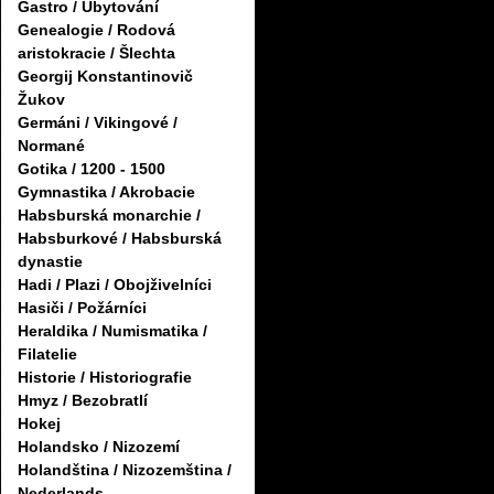
Gastro / Ubytování
Genealogie / Rodová
aristokracie / Šlechta
Georgij Konstantinovič
Žukov
Germáni / Vikingové /
Normané
Gotika / 1200 - 1500
Gymnastika / Akrobacie
Habsburská monarchie /
Habsburkové / Habsburská
dynastie
Hadi / Plazi / Obojživelníci
Hasiči / Požárníci
Heraldika / Numismatika /
Filatelie
Historie / Historiografie
Hmyz / Bezobratlí
Hokej
Holandsko / Nizozemí
Holandština / Nizozemština /
Nederlands