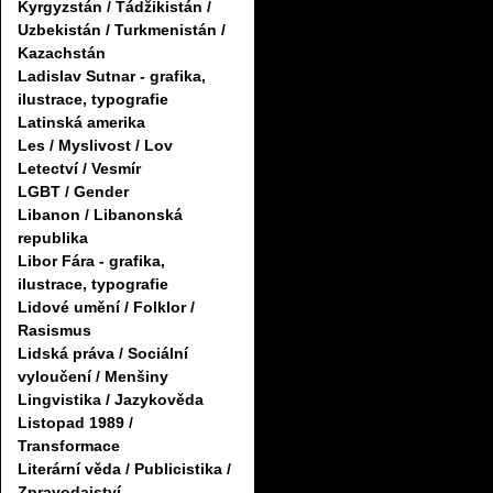
Kyrgyzstán / Tádžikistán /
Uzbekistán / Turkmenistán /
Kazachstán
Ladislav Sutnar - grafika,
ilustrace, typografie
Latinská amerika
Les / Myslivost / Lov
Letectví / Vesmír
LGBT / Gender
Libanon / Libanonská
republika
Libor Fára - grafika,
ilustrace, typografie
Lidové umění / Folklor /
Rasismus
Lidská práva / Sociální
vyloučení / Menšiny
Lingvistika / Jazykověda
Listopad 1989 /
Transformace
Literární věda / Publicistika /
Zpravodajství