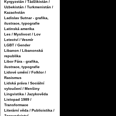
Kyrgyzstán / Tádžikistán /
Uzbekistán / Turkmenistán /
Kazachstán
Ladislav Sutnar - grafika,
ilustrace, typografie
Latinská amerika
Les / Myslivost / Lov
Letectví / Vesmír
LGBT / Gender
Libanon / Libanonská
republika
Libor Fára - grafika,
ilustrace, typografie
Lidové umění / Folklor /
Rasismus
Lidská práva / Sociální
vyloučení / Menšiny
Lingvistika / Jazykověda
Listopad 1989 /
Transformace
Literární věda / Publicistika /
Zpravodajství