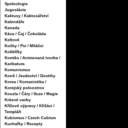
Speleologie
Jugoslávie
Kaktusy / Kaktusářství
Kalendáře
Kanada
Káva / Čaj / Čokoláda
Keltové
Kočky / Psi / Miláčci
Kolibříky
Komiks / Animovaná tvorba /
Karikatura
Komunismus
Koně / Jezdectví / Dostihy
Korea / Koreanistika /
Korejský poloostrov
Kouzla / Čáry / Iluze / Magie
Krásné vazby
Křížové výpravy / Křižáci /
Templáři
Kubismus / Czech Cubism
Kuchařky / Recepty