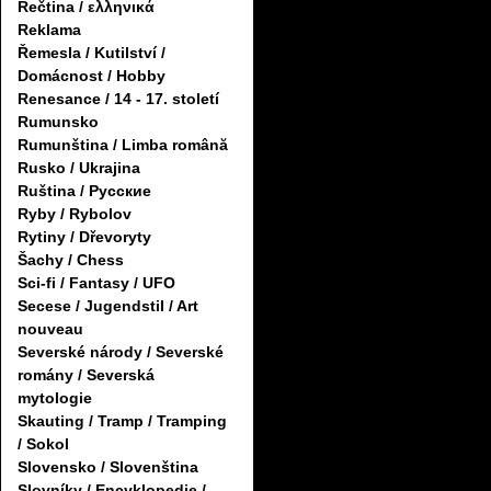
Řečtina / ελληνικά
Reklama
Řemesla / Kutilství /
Domácnost / Hobby
Renesance / 14 - 17. století
Rumunsko
Rumunština / Limba română
Rusko / Ukrajina
Ruština / Русские
Ryby / Rybolov
Rytiny / Dřevoryty
Šachy / Chess
Sci-fi / Fantasy / UFO
Secese / Jugendstil / Art
nouveau
Severské národy / Severské
romány / Severská
mytologie
Skauting / Tramp / Tramping
/ Sokol
Slovensko / Slovenština
Slovníky / Encyklopedie /