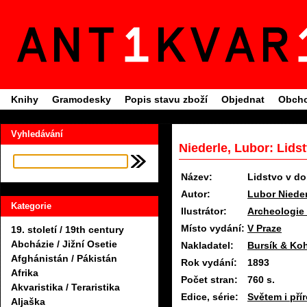
Knihy
Gramodesky
Popis stavu zboží
Objednat
Obcho
Vyhledávání
Niederle, Lubor: Lids
Název:
Lidstvo v do
Autor:
Lubor Nieder
Kategorie
Ilustrátor:
Archeologie 
Místo vydání:
V Praze
19. století / 19th century
Abcházie / Jižní Osetie
Nakladatel:
Bursík & Ko
Afghánistán / Pákistán
Rok vydání:
1893
Afrika
Počet stran:
760 s.
Akvaristika / Teraristika
Edice, série:
Světem i pří
Aljaška