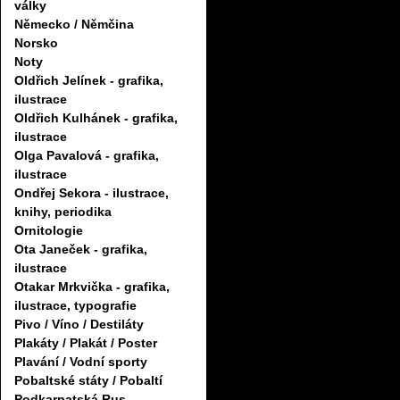
války
Německo / Němčina
Norsko
Noty
Oldřich Jelínek - grafika,
ilustrace
Oldřich Kulhánek - grafika,
ilustrace
Olga Pavalová - grafika,
ilustrace
Ondřej Sekora - ilustrace,
knihy, periodika
Ornitologie
Ota Janeček - grafika,
ilustrace
Otakar Mrkvička - grafika,
ilustrace, typografie
Pivo / Víno / Destiláty
Plakáty / Plakát / Poster
Plavání / Vodní sporty
Pobaltské státy / Pobaltí
Podkarpatská Rus