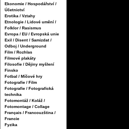
Ekonomie / Hospodářství /
Účetnictví
Erotika / Vztahy
Etnologie / Lidové umění /
Folklor / Rasismus
Evropa / EU / Evropská unie
Exil / Disent / Samizdat /
Odboj / Underground
Film / Rozhlas
Filmové plakáty
Filosofie / Dějiny myšlení
Finsko
Fotbal / Míčové hry
Fotografie / Film
Fotografie / Fotografická
technika
Fotomontáž / Koláž /
Fotomontage / Collage
Français / Francouzština /
Francie
Fyzika