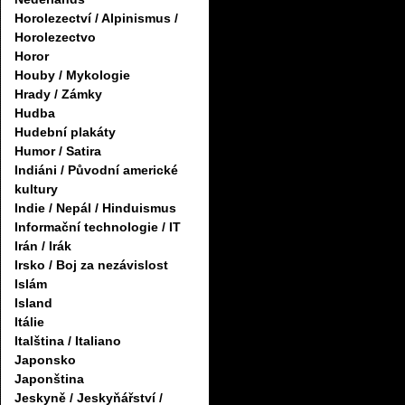
Horolezectví / Alpinismus /
Horolezectvo
Horor
Houby / Mykologie
Hrady / Zámky
Hudba
Hudební plakáty
Humor / Satira
Indiáni / Původní americké
kultury
Indie / Nepál / Hinduismus
Informační technologie / IT
Irán / Irák
Irsko / Boj za nezávislost
Islám
Island
Itálie
Italština / Italiano
Japonsko
Japonština
Jeskyně / Jeskyňářství /