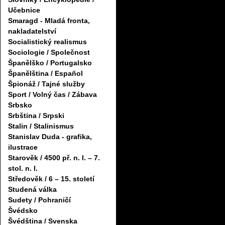
Učebnice
Smaragd - Mladá fronta,
nakladatelství
Socialistický realismus
Sociologie / Společnost
Španělško / Portugalsko
Španělština / Español
Špionáž / Tajné služby
Sport / Volný čas / Zábava
Srbsko
Srbština / Srpski
Stalin / Stalinismus
Stanislav Duda - grafika,
ilustrace
Starověk / 4500 př. n. l. – 7.
stol. n. l.
Středověk / 6 – 15. století
Studená válka
Sudety / Pohraničí
Švédsko
Švédština / Svenska