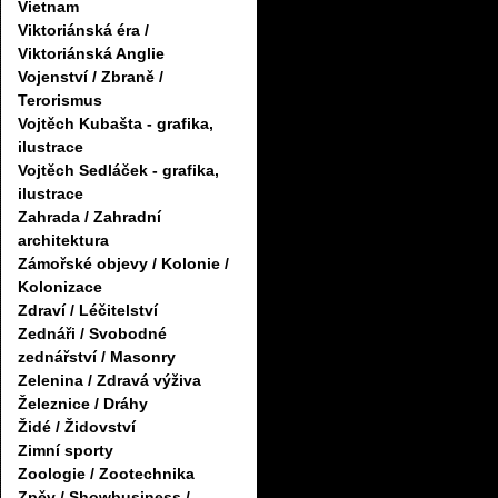
Vietnam
Viktoriánská éra /
Viktoriánská Anglie
Vojenství / Zbraně /
Terorismus
Vojtěch Kubašta - grafika,
ilustrace
Vojtěch Sedláček - grafika,
ilustrace
Zahrada / Zahradní
architektura
Zámořské objevy / Kolonie /
Kolonizace
Zdraví / Léčitelství
Zednáři / Svobodné
zednářství / Masonry
Zelenina / Zdravá výživa
Železnice / Dráhy
Židé / Židovství
Zimní sporty
Zoologie / Zootechnika
Zpěv / Showbusiness /