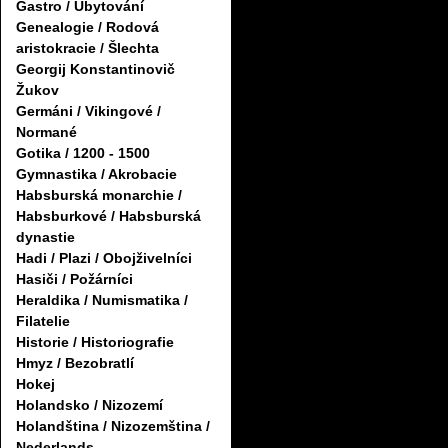
Gastro / Ubytování
Genealogie / Rodová
aristokracie / Šlechta
Georgij Konstantinovič
Žukov
Germáni / Vikingové /
Normané
Gotika / 1200 - 1500
Gymnastika / Akrobacie
Habsburská monarchie /
Habsburkové / Habsburská
dynastie
Hadi / Plazi / Obojživelníci
Hasiči / Požárníci
Heraldika / Numismatika /
Filatelie
Historie / Historiografie
Hmyz / Bezobratlí
Hokej
Holandsko / Nizozemí
Holandština / Nizozemština /
Nederlands