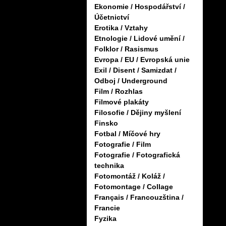
Ekonomie / Hospodářství /
Účetnictví
Erotika / Vztahy
Etnologie / Lidové umění /
Folklor / Rasismus
Evropa / EU / Evropská unie
Exil / Disent / Samizdat /
Odboj / Underground
Film / Rozhlas
Filmové plakáty
Filosofie / Dějiny myšlení
Finsko
Fotbal / Míčové hry
Fotografie / Film
Fotografie / Fotografická
technika
Fotomontáž / Koláž /
Fotomontage / Collage
Français / Francouzština /
Francie
Fyzika