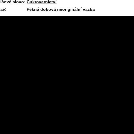
líčové slovo:
Cukrovarnictví
tav:
Pěkná dobová neoriginální vazba
11.7.2026 08:12 #1875