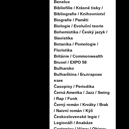
Benelux
Bibliofilie / Krásné tisky /
Bibliografie / Knihovnictví
Biografie / Paměti
Biologie / Evoluční teorie
Bohemistika / Český jazyk /
Slavistika
Botanika / Pomologie /
Floristika
Británie / Commonwealth
Brusel / EXPO 58
Bulharsko
Bulharština / Български
език
Časopisy / Periodika
Černá Amerika / Jazz / Swing
/ Rap / Funk
Černý román / Krváky / Brak
/ Naivní román / Kýč
Československé legie /
Legionáři / Anabáze
Cestopisy / Výzvy / Objevy