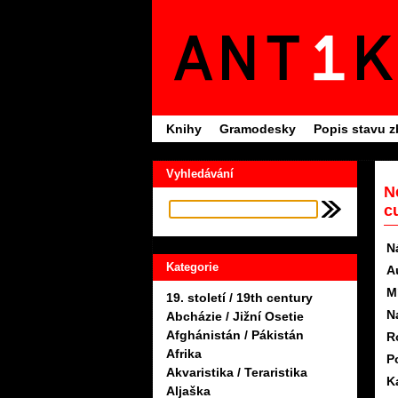
Knihy
Gramodesky
Popis stavu z
Vyhledávání
N
c
N
Kategorie
A
M
19. století / 19th century
N
Abcházie / Jižní Osetie
Afghánistán / Pákistán
R
Afrika
P
Akvaristika / Teraristika
K
Aljaška