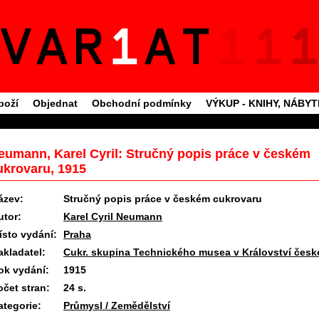
boží
Objednat
Obchodní podmínky
VÝKUP - KNIHY, NÁBY
eumann, Karel Cyril: Stručný popis práce v českém
ukrovaru, 1915
ázev:
Stručný popis práce v českém cukrovaru
utor:
Karel Cyril Neumann
ísto vydání:
Praha
akladatel:
Cukr. skupina Technického musea v Království čes
ok vydání:
1915
očet stran:
24 s.
ategorie:
Průmysl / Zemědělství