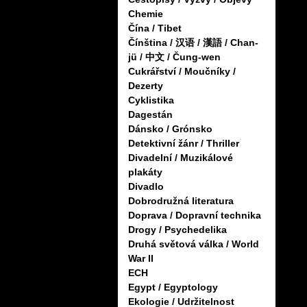
Chemie
Čína / Tibet
Čínština / 汉语 / 漢語 / Chan-
jü / 中文 / Čung-wen
Cukrářství / Moučníky /
Dezerty
Cyklistika
Dagestán
Dánsko / Grónsko
Detektivní žánr / Thriller
Divadelní / Muzikálové
plakáty
Divadlo
Dobrodružná literatura
Doprava / Dopravní technika
Drogy / Psychedelika
Druhá světová válka / World
War II
ECH
Egypt / Egyptology
Ekologie / Udržitelnost