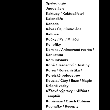
Speleologie
Jugoslávie
Kaktusy / Kaktusářství
Kalendáře
Kanada
Káva / Čaj / Čokoláda
Keltové
Kočky / Psi / Miláčci
Kolibříky
Komiks / Animovaná tvorba /
Karikatura
Komunismus
Koně / Jezdectví / Dostihy
Korea / Koreanistika /
Korejský poloostrov
Kouzla / Čáry / Iluze / Magie
Krásné vazby
Křížové výpravy / Křižáci /
Templáři
Kubismus / Czech Cubism
Kuchařky / Recepty