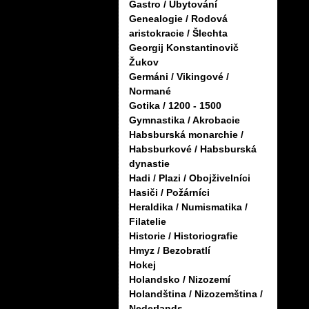
Gastro / Ubytování
Genealogie / Rodová
aristokracie / Šlechta
Georgij Konstantinovič
Žukov
Germáni / Vikingové /
Normané
Gotika / 1200 - 1500
Gymnastika / Akrobacie
Habsburská monarchie /
Habsburkové / Habsburská
dynastie
Hadi / Plazi / Obojživelníci
Hasiči / Požárníci
Heraldika / Numismatika /
Filatelie
Historie / Historiografie
Hmyz / Bezobratlí
Hokej
Holandsko / Nizozemí
Holandština / Nizozemština /
Nederlands