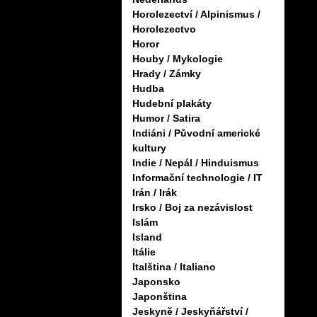
Horolezectví / Alpinismus /
Horolezectvo
Horor
Houby / Mykologie
Hrady / Zámky
Hudba
Hudební plakáty
Humor / Satira
Indiáni / Původní americké
kultury
Indie / Nepál / Hinduismus
Informační technologie / IT
Irán / Irák
Irsko / Boj za nezávislost
Islám
Island
Itálie
Italština / Italiano
Japonsko
Japonština
Jeskyně / Jeskyňářství /