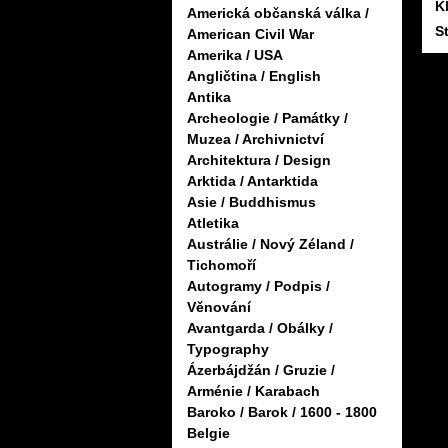
K
Americká občanská válka /
S
American Civil War
Amerika / USA
Angličtina / English
Antika
Archeologie / Památky /
Muzea / Archivnictví
Architektura / Design
Arktida / Antarktida
Asie / Buddhismus
Atletika
Austrálie / Nový Zéland /
Tichomoří
Autogramy / Podpis /
Věnování
Avantgarda / Obálky /
Typography
Ázerbájdžán / Gruzie /
Arménie / Karabach
Baroko / Barok / 1600 - 1800
Belgie