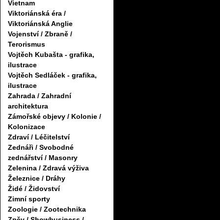
Vietnam
Viktoriánská éra /
Viktoriánská Anglie
Vojenství / Zbraně /
Terorismus
Vojtěch Kubašta - grafika,
ilustrace
Vojtěch Sedláček - grafika,
ilustrace
Zahrada / Zahradní
architektura
Zámořské objevy / Kolonie /
Kolonizace
Zdraví / Léčitelství
Zednáři / Svobodné
zednářství / Masonry
Zelenina / Zdravá výživa
Železnice / Dráhy
Židé / Židovství
Zimní sporty
Zoologie / Zootechnika
Zpěv / Showbusiness /