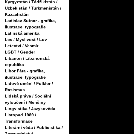
Kyrgyzstán / Tádžikistán /
Uzbekistán / Turkmenistán /
Kazachstán
Ladislav Sutnar - grafika,
ilustrace, typografie
Latinská amerika
Les / Myslivost / Lov
Letectví / Vesmír
LGBT / Gender
Libanon / Libanonská
republika
Libor Fára - grafika,
ilustrace, typografie
Lidové umění / Folklor /
Rasismus
Lidská práva / Sociální
vyloučení / Menšiny
Lingvistika / Jazykověda
Listopad 1989 /
Transformace
Literární věda / Publicistika /
Zpravodajství