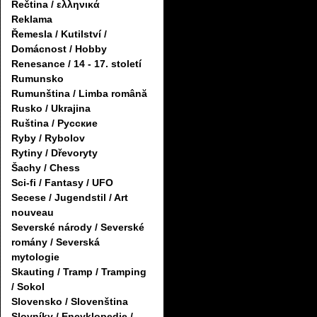
Řečtina / ελληνικά
Reklama
Řemesla / Kutilství /
Domácnost / Hobby
Renesance / 14 - 17. století
Rumunsko
Rumunština / Limba română
Rusko / Ukrajina
Ruština / Русские
Ryby / Rybolov
Rytiny / Dřevoryty
Šachy / Chess
Sci-fi / Fantasy / UFO
Secese / Jugendstil / Art
nouveau
Severské národy / Severské
romány / Severská
mytologie
Skauting / Tramp / Tramping
/ Sokol
Slovensko / Slovenština
Slovníky / Encyklopedie /