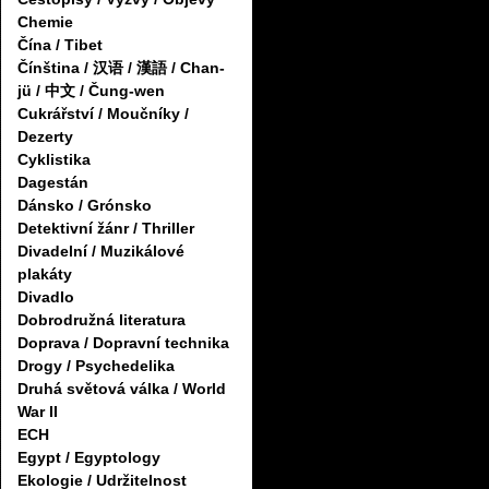
Chemie
Čína / Tibet
Čínština / 汉语 / 漢語 / Chan-
jü / 中文 / Čung-wen
Cukrářství / Moučníky /
Dezerty
Cyklistika
Dagestán
Dánsko / Grónsko
Detektivní žánr / Thriller
Divadelní / Muzikálové
plakáty
Divadlo
Dobrodružná literatura
Doprava / Dopravní technika
Drogy / Psychedelika
Druhá světová válka / World
War II
ECH
Egypt / Egyptology
Ekologie / Udržitelnost