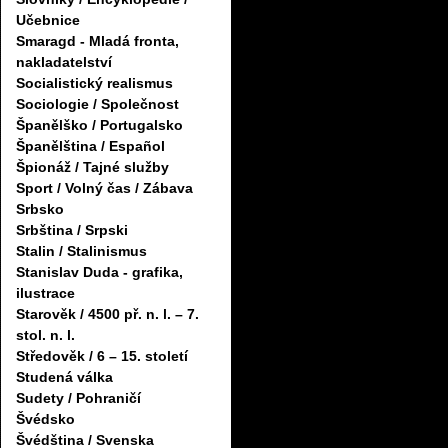
Učebnice
Smaragd - Mladá fronta,
nakladatelství
Socialistický realismus
Sociologie / Společnost
Španělško / Portugalsko
Španělština / Español
Špionáž / Tajné služby
Sport / Volný čas / Zábava
Srbsko
Srbština / Srpski
Stalin / Stalinismus
Stanislav Duda - grafika,
ilustrace
Starověk / 4500 př. n. l. – 7.
stol. n. l.
Středověk / 6 – 15. století
Studená válka
Sudety / Pohraničí
Švédsko
Švédština / Svenska