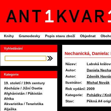
Knihy
Gramodesky
Popis stavu zboží
Objednat
Obcho
Vyhledávání
Nechanická, Daniela:
Název:
Labská králov
Autor:
Daniela Necha
Kategorie
Autor:
Zdeněk Havrá
Ilustrátor:
Michal Novák
19. století / 19th century
Abcházie / Jižní Osetie
Rok vydání:
2009
Afghánistán / Pákistán
Kategorie:
Pohádky / Kni
Afrika
Stav:
Pěkná A4 orig
Akvaristika / Teraristika
Aljaška