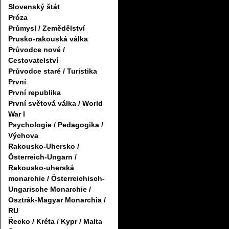
Slovenský štát
Próza
Průmysl / Zemědělství
Prusko-rakouská válka
Průvodce nové /
Cestovatelství
Průvodce staré / Turistika
První
První republika
První světová válka / World
War I
Psychologie / Pedagogika /
Výchova
Rakousko-Uhersko /
Österreich-Ungarn /
Rakousko-uherská
monarchie / Österreichisch-
Ungarische Monarchie /
Osztrák-Magyar Monarchia /
RU
Řecko / Kréta / Kypr / Malta