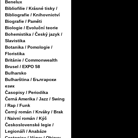
Benelux
Bibliofilie / Krásné tisky /
Bibliografie / Knihovnictví
Biografie / Paměti
Biologie / Evoluční teorie
Bohemistika / Český jazyk /
Slavistika
Botanika / Pomologie /
Floristika
Británie / Commonwealth
Brusel / EXPO 58
Bulharsko
Bulharština / Български
език
Časopisy / Periodika
Černá Amerika / Jazz / Swing
/ Rap / Funk
Černý román / Krváky / Brak
/ Naivní román / Kýč
Československé legie /
Legionáři / Anabáze
Cestopisy / Výzvy / Objevy