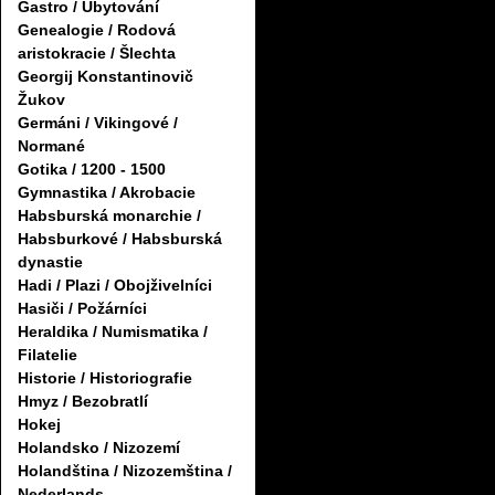
Gastro / Ubytování
Genealogie / Rodová
aristokracie / Šlechta
Georgij Konstantinovič
Žukov
Germáni / Vikingové /
Normané
Gotika / 1200 - 1500
Gymnastika / Akrobacie
Habsburská monarchie /
Habsburkové / Habsburská
dynastie
Hadi / Plazi / Obojživelníci
Hasiči / Požárníci
Heraldika / Numismatika /
Filatelie
Historie / Historiografie
Hmyz / Bezobratlí
Hokej
Holandsko / Nizozemí
Holandština / Nizozemština /
Nederlands