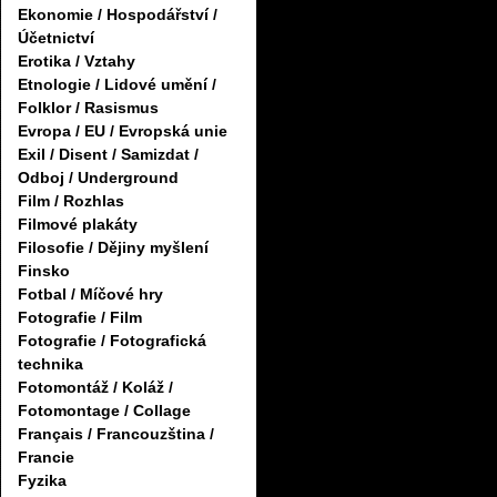
Ekonomie / Hospodářství /
Účetnictví
Erotika / Vztahy
Etnologie / Lidové umění /
Folklor / Rasismus
Evropa / EU / Evropská unie
Exil / Disent / Samizdat /
Odboj / Underground
Film / Rozhlas
Filmové plakáty
Filosofie / Dějiny myšlení
Finsko
Fotbal / Míčové hry
Fotografie / Film
Fotografie / Fotografická
technika
Fotomontáž / Koláž /
Fotomontage / Collage
Français / Francouzština /
Francie
Fyzika