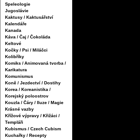
Speleologie
Jugoslávie
Kaktusy / Kaktusářství
Kalendáře
Kanada
Káva / Čaj / Čokoláda
Keltové
Kočky / Psi / Miláčci
Kolibříky
Komiks / Animovaná tvorba /
Karikatura
Komunismus
Koně / Jezdectví / Dostihy
Korea / Koreanistika /
Korejský poloostrov
Kouzla / Čáry / Iluze / Magie
Krásné vazby
Křížové výpravy / Křižáci /
Templáři
Kubismus / Czech Cubism
Kuchařky / Recepty