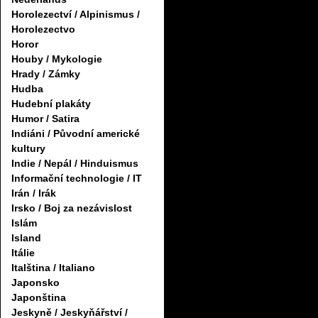
Horolezectví / Alpinismus /
Horolezectvo
Horor
Houby / Mykologie
Hrady / Zámky
Hudba
Hudební plakáty
Humor / Satira
Indiáni / Původní americké
kultury
Indie / Nepál / Hinduismus
Informační technologie / IT
Irán / Irák
Irsko / Boj za nezávislost
Islám
Island
Itálie
Italština / Italiano
Japonsko
Japonština
Jeskyně / Jeskyňářství /