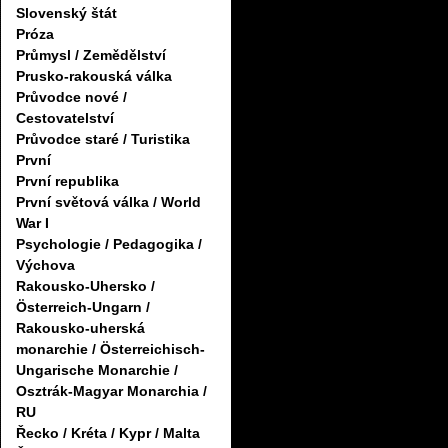
Slovenský štát
Próza
Průmysl / Zemědělství
Prusko-rakouská válka
Průvodce nové /
Cestovatelství
Průvodce staré / Turistika
První
První republika
První světová válka / World
War I
Psychologie / Pedagogika /
Výchova
Rakousko-Uhersko /
Österreich-Ungarn /
Rakousko-uherská
monarchie / Österreichisch-
Ungarische Monarchie /
Osztrák-Magyar Monarchia /
RU
Řecko / Kréta / Kypr / Malta