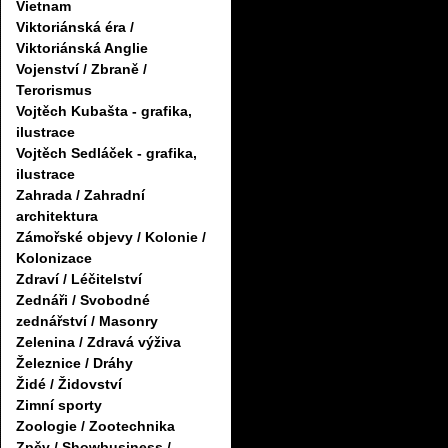
Vietnam
Viktoriánská éra /
Viktoriánská Anglie
Vojenství / Zbraně /
Terorismus
Vojtěch Kubašta - grafika,
ilustrace
Vojtěch Sedláček - grafika,
ilustrace
Zahrada / Zahradní
architektura
Zámořské objevy / Kolonie /
Kolonizace
Zdraví / Léčitelství
Zednáři / Svobodné
zednářství / Masonry
Zelenina / Zdravá výživa
Železnice / Dráhy
Židé / Židovství
Zimní sporty
Zoologie / Zootechnika
Zpěv / Showbusiness /