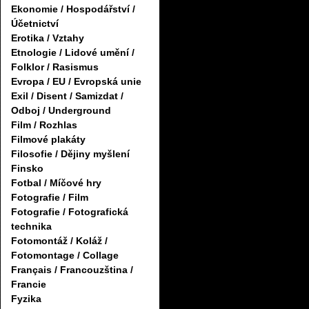
Ekonomie / Hospodářství /
Účetnictví
Erotika / Vztahy
Etnologie / Lidové umění /
Folklor / Rasismus
Evropa / EU / Evropská unie
Exil / Disent / Samizdat /
Odboj / Underground
Film / Rozhlas
Filmové plakáty
Filosofie / Dějiny myšlení
Finsko
Fotbal / Míčové hry
Fotografie / Film
Fotografie / Fotografická
technika
Fotomontáž / Koláž /
Fotomontage / Collage
Français / Francouzština /
Francie
Fyzika