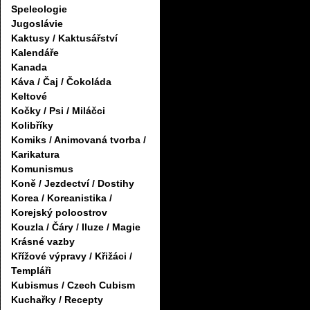
Speleologie
Jugoslávie
Kaktusy / Kaktusářství
Kalendáře
Kanada
Káva / Čaj / Čokoláda
Keltové
Kočky / Psi / Miláčci
Kolibříky
Komiks / Animovaná tvorba /
Karikatura
Komunismus
Koně / Jezdectví / Dostihy
Korea / Koreanistika /
Korejský poloostrov
Kouzla / Čáry / Iluze / Magie
Krásné vazby
Křížové výpravy / Křižáci /
Templáři
Kubismus / Czech Cubism
Kuchařky / Recepty