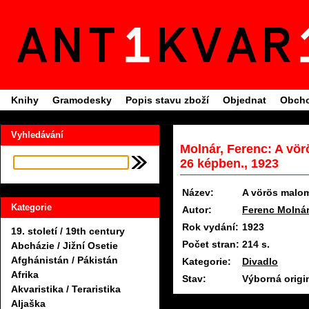
Knihy
Gramodesky
Popis stavu zboží
Objednat
Obcho
Vyhledávání
Molnár, Ferenc: A vör
26 képben., 1923
Název:
A vörös malom
Kategorie
Autor:
Ferenc Molná
Rok vydání:
1923
19. století / 19th century
Počet stran:
214 s.
Abcházie / Jižní Osetie
Afghánistán / Pákistán
Kategorie:
Divadlo
Afrika
Stav:
Výborná origi
Akvaristika / Teraristika
Aljaška