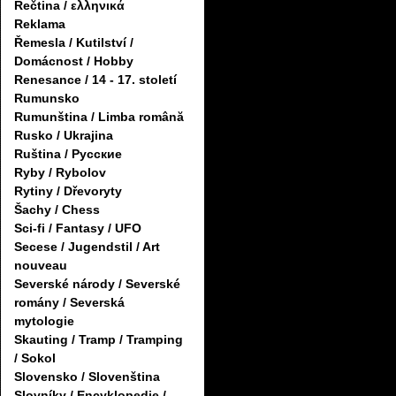
Řečtina / ελληνικά
Reklama
Řemesla / Kutilství /
Domácnost / Hobby
Renesance / 14 - 17. století
Rumunsko
Rumunština / Limba română
Rusko / Ukrajina
Ruština / Русские
Ryby / Rybolov
Rytiny / Dřevoryty
Šachy / Chess
Sci-fi / Fantasy / UFO
Secese / Jugendstil / Art
nouveau
Severské národy / Severské
romány / Severská
mytologie
Skauting / Tramp / Tramping
/ Sokol
Slovensko / Slovenština
Slovníky / Encyklopedie /