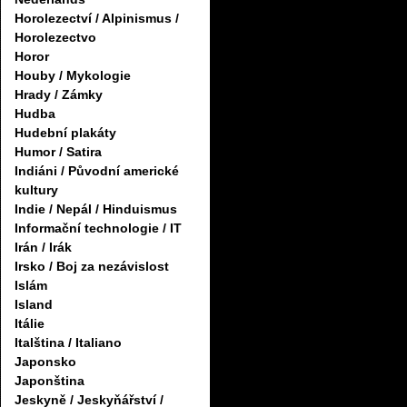
Horolezectví / Alpinismus /
Horolezectvo
Horor
Houby / Mykologie
Hrady / Zámky
Hudba
Hudební plakáty
Humor / Satira
Indiáni / Původní americké
kultury
Indie / Nepál / Hinduismus
Informační technologie / IT
Irán / Irák
Irsko / Boj za nezávislost
Islám
Island
Itálie
Italština / Italiano
Japonsko
Japonština
Jeskyně / Jeskyňářství /