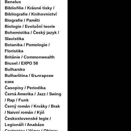
Benelux
Bibliofilie / Krásné tisky /
Bibliografie / Knihovnictví
Biografie / Paměti
Biologie / Evoluční teorie
Bohemistika / Český jazyk /
Slavistika
Botanika / Pomologie /
Floristika
Británie / Commonwealth
Brusel / EXPO 58
Bulharsko
Bulharština / Български
език
Časopisy / Periodika
Černá Amerika / Jazz / Swing
/ Rap / Funk
Černý román / Krváky / Brak
/ Naivní román / Kýč
Československé legie /
Legionáři / Anabáze
Cestopisy / Výzvy / Objevy