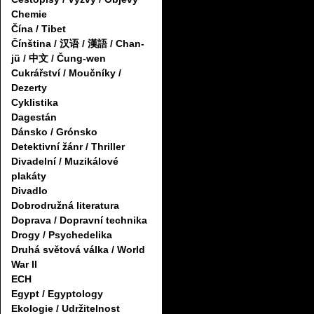
Chemie
Čína / Tibet
Čínština / 汉语 / 漢語 / Chan-
jü / 中文 / Čung-wen
Cukrářství / Moučníky /
Dezerty
Cyklistika
Dagestán
Dánsko / Grónsko
Detektivní žánr / Thriller
Divadelní / Muzikálové
plakáty
Divadlo
Dobrodružná literatura
Doprava / Dopravní technika
Drogy / Psychedelika
Druhá světová válka / World
War II
ECH
Egypt / Egyptology
Ekologie / Udržitelnost