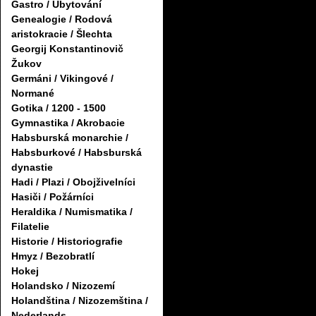
Gastro / Ubytování
Genealogie / Rodová
aristokracie / Šlechta
Georgij Konstantinovič
Žukov
Germáni / Vikingové /
Normané
Gotika / 1200 - 1500
Gymnastika / Akrobacie
Habsburská monarchie /
Habsburkové / Habsburská
dynastie
Hadi / Plazi / Obojživelníci
Hasiči / Požárníci
Heraldika / Numismatika /
Filatelie
Historie / Historiografie
Hmyz / Bezobratlí
Hokej
Holandsko / Nizozemí
Holandština / Nizozemština /
Nederlands