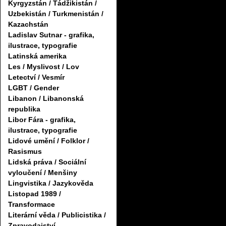
Kyrgyzstán / Tádžikistán /
Uzbekistán / Turkmenistán /
Kazachstán
Ladislav Sutnar - grafika,
ilustrace, typografie
Latinská amerika
Les / Myslivost / Lov
Letectví / Vesmír
LGBT / Gender
Libanon / Libanonská
republika
Libor Fára - grafika,
ilustrace, typografie
Lidové umění / Folklor /
Rasismus
Lidská práva / Sociální
vyloučení / Menšiny
Lingvistika / Jazykověda
Listopad 1989 /
Transformace
Literární věda / Publicistika /
Zpravodajství