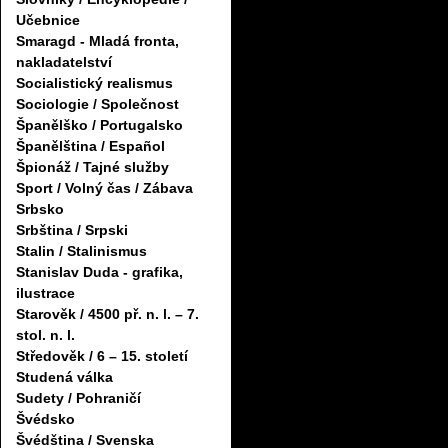
Učebnice
Smaragd - Mladá fronta,
nakladatelství
Socialistický realismus
Sociologie / Společnost
Španělško / Portugalsko
Španělština / Español
Špionáž / Tajné služby
Sport / Volný čas / Zábava
Srbsko
Srbština / Srpski
Stalin / Stalinismus
Stanislav Duda - grafika,
ilustrace
Starověk / 4500 př. n. l. – 7.
stol. n. l.
Středověk / 6 – 15. století
Studená válka
Sudety / Pohraničí
Švédsko
Švédština / Svenska