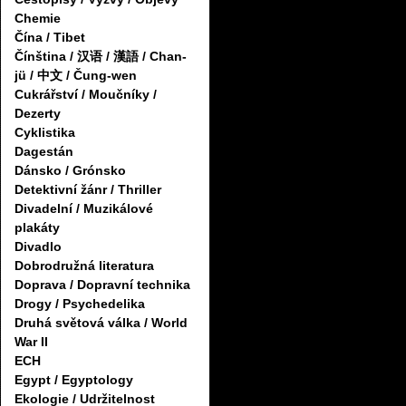
Chemie
Čína / Tibet
Čínština / 汉语 / 漢語 / Chan-
jü / 中文 / Čung-wen
Cukrářství / Moučníky /
Dezerty
Cyklistika
Dagestán
Dánsko / Grónsko
Detektivní žánr / Thriller
Divadelní / Muzikálové
plakáty
Divadlo
Dobrodružná literatura
Doprava / Dopravní technika
Drogy / Psychedelika
Druhá světová válka / World
War II
ECH
Egypt / Egyptology
Ekologie / Udržitelnost