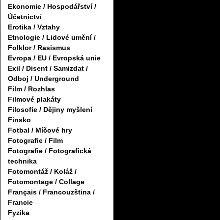
Ekonomie / Hospodářství /
Účetnictví
Erotika / Vztahy
Etnologie / Lidové umění /
Folklor / Rasismus
Evropa / EU / Evropská unie
Exil / Disent / Samizdat /
Odboj / Underground
Film / Rozhlas
Filmové plakáty
Filosofie / Dějiny myšlení
Finsko
Fotbal / Míčové hry
Fotografie / Film
Fotografie / Fotografická
technika
Fotomontáž / Koláž /
Fotomontage / Collage
Français / Francouzština /
Francie
Fyzika