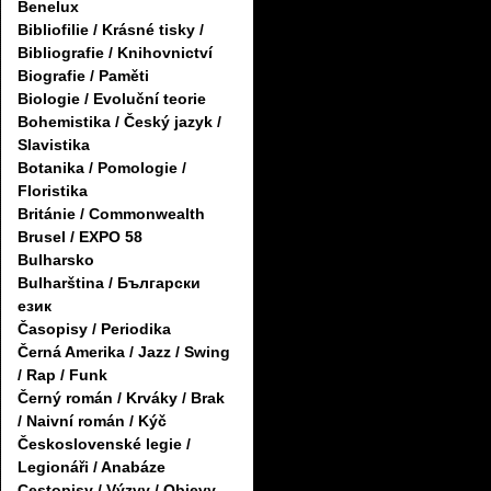
Benelux
Bibliofilie / Krásné tisky /
Bibliografie / Knihovnictví
Biografie / Paměti
Biologie / Evoluční teorie
Bohemistika / Český jazyk /
Slavistika
Botanika / Pomologie /
Floristika
Británie / Commonwealth
Brusel / EXPO 58
Bulharsko
Bulharština / Български
език
Časopisy / Periodika
Černá Amerika / Jazz / Swing
/ Rap / Funk
Černý román / Krváky / Brak
/ Naivní román / Kýč
Československé legie /
Legionáři / Anabáze
Cestopisy / Výzvy / Objevy