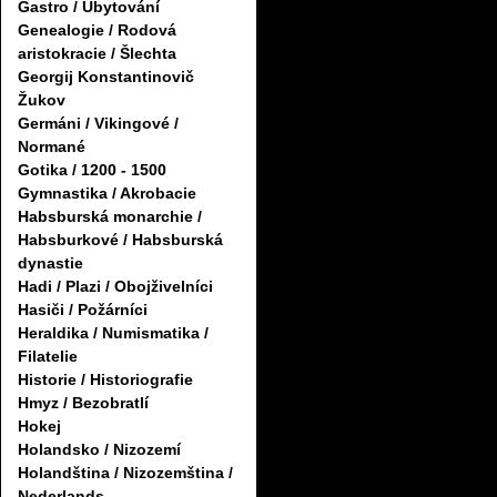
Gastro / Ubytování
Genealogie / Rodová
aristokracie / Šlechta
Georgij Konstantinovič
Žukov
Germáni / Vikingové /
Normané
Gotika / 1200 - 1500
Gymnastika / Akrobacie
Habsburská monarchie /
Habsburkové / Habsburská
dynastie
Hadi / Plazi / Obojživelníci
Hasiči / Požárníci
Heraldika / Numismatika /
Filatelie
Historie / Historiografie
Hmyz / Bezobratlí
Hokej
Holandsko / Nizozemí
Holandština / Nizozemština /
Nederlands