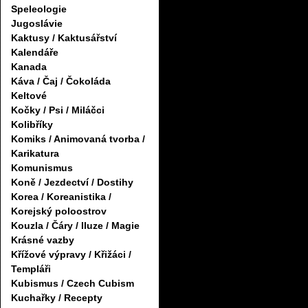
Speleologie
Jugoslávie
Kaktusy / Kaktusářství
Kalendáře
Kanada
Káva / Čaj / Čokoláda
Keltové
Kočky / Psi / Miláčci
Kolibříky
Komiks / Animovaná tvorba /
Karikatura
Komunismus
Koně / Jezdectví / Dostihy
Korea / Koreanistika /
Korejský poloostrov
Kouzla / Čáry / Iluze / Magie
Krásné vazby
Křížové výpravy / Křižáci /
Templáři
Kubismus / Czech Cubism
Kuchařky / Recepty