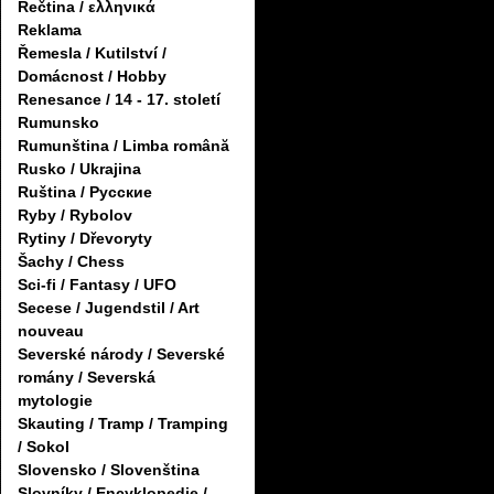
Řečtina / ελληνικά
Reklama
Řemesla / Kutilství /
Domácnost / Hobby
Renesance / 14 - 17. století
Rumunsko
Rumunština / Limba română
Rusko / Ukrajina
Ruština / Русские
Ryby / Rybolov
Rytiny / Dřevoryty
Šachy / Chess
Sci-fi / Fantasy / UFO
Secese / Jugendstil / Art
nouveau
Severské národy / Severské
romány / Severská
mytologie
Skauting / Tramp / Tramping
/ Sokol
Slovensko / Slovenština
Slovníky / Encyklopedie /