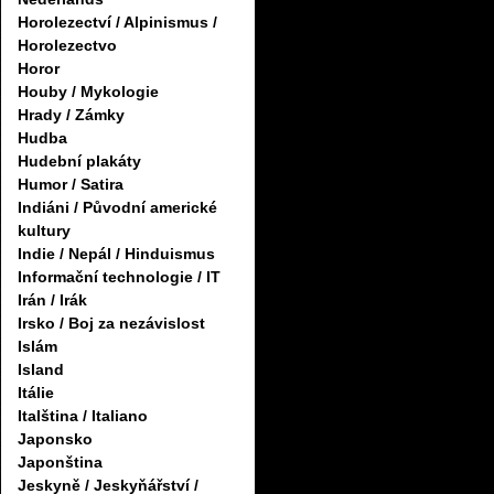
Horolezectví / Alpinismus /
Horolezectvo
Horor
Houby / Mykologie
Hrady / Zámky
Hudba
Hudební plakáty
Humor / Satira
Indiáni / Původní americké
kultury
Indie / Nepál / Hinduismus
Informační technologie / IT
Irán / Irák
Irsko / Boj za nezávislost
Islám
Island
Itálie
Italština / Italiano
Japonsko
Japonština
Jeskyně / Jeskyňářství /