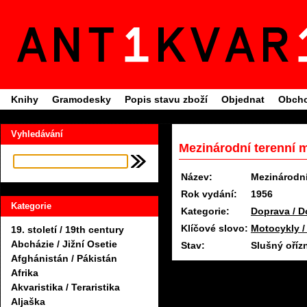
Knihy
Gramodesky
Popis stavu zboží
Objednat
Obcho
Vyhledávání
Mezinárodní terenní 
Název:
Mezinárodní
Rok vydání:
1956
Kategorie
Kategorie:
Doprava / D
Klíčové slovo:
Motocykly /
19. století / 19th century
Abcházie / Jižní Osetie
Stav:
Slušný oříz
Afghánistán / Pákistán
Afrika
Akvaristika / Teraristika
Aljaška