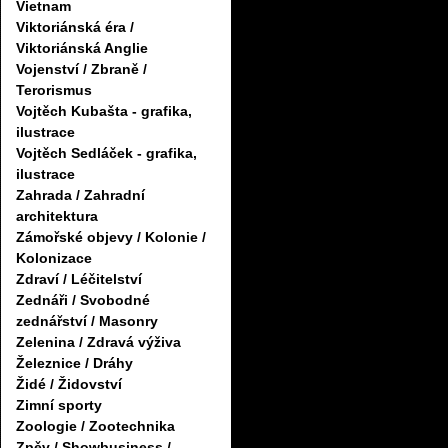
Vietnam
Viktoriánská éra /
Viktoriánská Anglie
Vojenství / Zbraně /
Terorismus
Vojtěch Kubašta - grafika,
ilustrace
Vojtěch Sedláček - grafika,
ilustrace
Zahrada / Zahradní
architektura
Zámořské objevy / Kolonie /
Kolonizace
Zdraví / Léčitelství
Zednáři / Svobodné
zednářství / Masonry
Zelenina / Zdravá výživa
Železnice / Dráhy
Židé / Židovství
Zimní sporty
Zoologie / Zootechnika
Zpěv / Showbusiness /