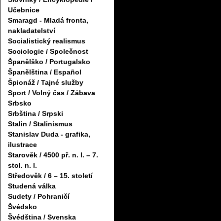
Učebnice
Smaragd - Mladá fronta,
nakladatelství
Socialistický realismus
Sociologie / Společnost
Španělško / Portugalsko
Španělština / Español
Špionáž / Tajné služby
Sport / Volný čas / Zábava
Srbsko
Srbština / Srpski
Stalin / Stalinismus
Stanislav Duda - grafika,
ilustrace
Starověk / 4500 př. n. l. – 7.
stol. n. l.
Středověk / 6 – 15. století
Studená válka
Sudety / Pohraničí
Švédsko
Švédština / Svenska