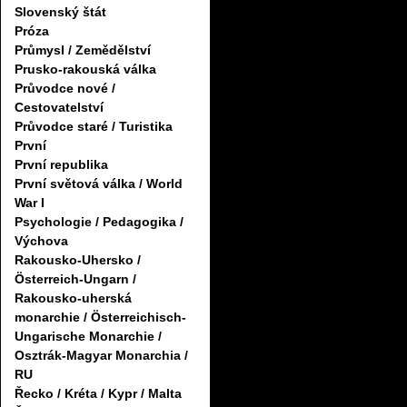
Slovenský štát
Próza
Průmysl / Zemědělství
Prusko-rakouská válka
Průvodce nové /
Cestovatelství
Průvodce staré / Turistika
První
První republika
První světová válka / World
War I
Psychologie / Pedagogika /
Výchova
Rakousko-Uhersko /
Österreich-Ungarn /
Rakousko-uherská
monarchie / Österreichisch-
Ungarische Monarchie /
Osztrák-Magyar Monarchia /
RU
Řecko / Kréta / Kypr / Malta