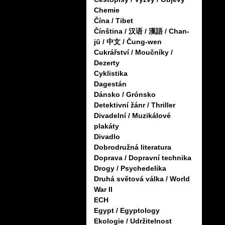
Chemie
Čína / Tibet
Čínština / 汉语 / 漢語 / Chan-
jü / 中文 / Čung-wen
Cukrářství / Moučníky /
Dezerty
Cyklistika
Dagestán
Dánsko / Grónsko
Detektivní žánr / Thriller
Divadelní / Muzikálové
plakáty
Divadlo
Dobrodružná literatura
Doprava / Dopravní technika
Drogy / Psychedelika
Druhá světová válka / World
War II
ECH
Egypt / Egyptology
Ekologie / Udržitelnost