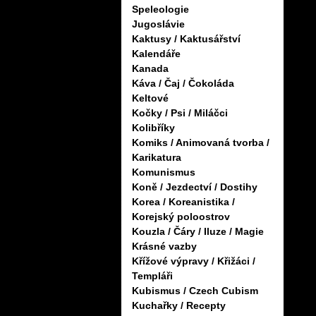
Speleologie
Jugoslávie
Kaktusy / Kaktusářství
Kalendáře
Kanada
Káva / Čaj / Čokoláda
Keltové
Kočky / Psi / Miláčci
Kolibříky
Komiks / Animovaná tvorba /
Karikatura
Komunismus
Koně / Jezdectví / Dostihy
Korea / Koreanistika /
Korejský poloostrov
Kouzla / Čáry / Iluze / Magie
Krásné vazby
Křížové výpravy / Křižáci /
Templáři
Kubismus / Czech Cubism
Kuchařky / Recepty