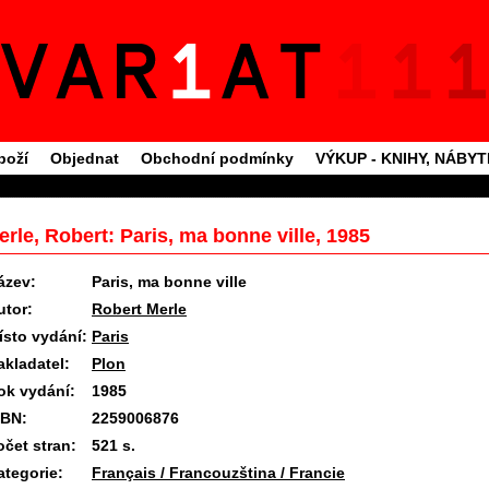
boží
Objednat
Obchodní podmínky
VÝKUP - KNIHY, NÁBY
erle, Robert: Paris, ma bonne ville, 1985
ázev:
Paris, ma bonne ville
utor:
Robert Merle
ísto vydání:
Paris
akladatel:
Plon
ok vydání:
1985
SBN:
2259006876
očet stran:
521 s.
ategorie:
Français / Francouzština / Francie