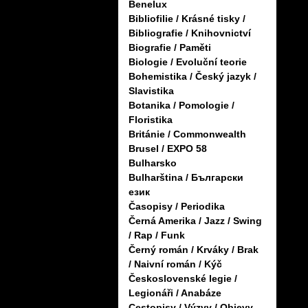
Benelux
Bibliofilie / Krásné tisky /
Bibliografie / Knihovnictví
Biografie / Paměti
Biologie / Evoluční teorie
Bohemistika / Český jazyk /
Slavistika
Botanika / Pomologie /
Floristika
Británie / Commonwealth
Brusel / EXPO 58
Bulharsko
Bulharština / Български
език
Časopisy / Periodika
Černá Amerika / Jazz / Swing
/ Rap / Funk
Černý román / Krváky / Brak
/ Naivní román / Kýč
Československé legie /
Legionáři / Anabáze
Cestopisy / Výzvy / Objevy