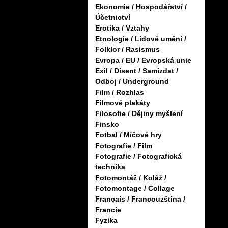
Ekonomie / Hospodářství /
Účetnictví
Erotika / Vztahy
Etnologie / Lidové umění /
Folklor / Rasismus
Evropa / EU / Evropská unie
Exil / Disent / Samizdat /
Odboj / Underground
Film / Rozhlas
Filmové plakáty
Filosofie / Dějiny myšlení
Finsko
Fotbal / Míčové hry
Fotografie / Film
Fotografie / Fotografická
technika
Fotomontáž / Koláž /
Fotomontage / Collage
Français / Francouzština /
Francie
Fyzika