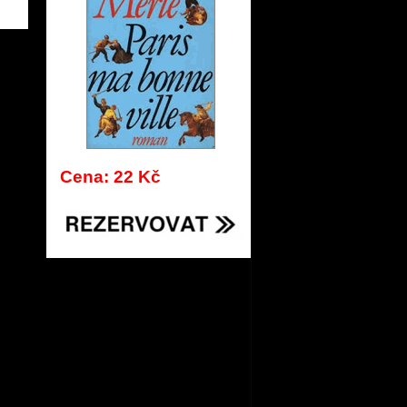
185
Cena: 22 Kč