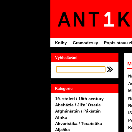
Knihy
Gramodesky
Popis stavu z
Vyhledávání
M
N
A
Kategorie
M
N
19. století / 19th century
Abcházie / Jižní Osetie
R
Afghánistán / Pákistán
I
Afrika
P
Akvaristika / Teraristika
K
Aljaška