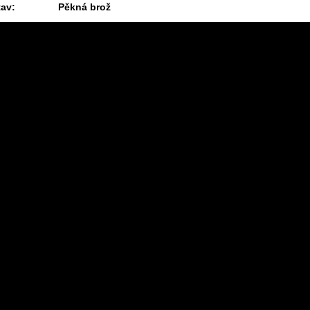
tav:
Pěkná brož
1.4.2025 09:31 #1686