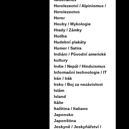
Horolezectví / Alpinismus /
Horolezectvo
Horor
Houby / Mykologie
Hrady / Zámky
Hudba
Hudební plakáty
Humor / Satira
Indiáni / Původní americké
kultury
Indie / Nepál / Hinduismus
Informační technologie / IT
Irán / Irák
Irsko / Boj za nezávislost
Islám
Island
Itálie
Italština / Italiano
Japonsko
Japonština
Jeskyně / Jeskyňářství /