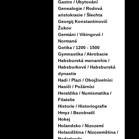
Gastro / Ubytování
Genealogie / Rodová
aristokracie / Šlechta
Georgij Konstantinovič
Žukov
Germáni / Vikingové /
Normané
Gotika / 1200 - 1500
Gymnastika / Akrobacie
Habsburská monarchie /
Habsburkové / Habsburská
dynastie
Hadi / Plazi / Obojživelníci
Hasiči / Požárníci
Heraldika / Numismatika /
Filatelie
Historie / Historiografie
Hmyz / Bezobratlí
Hokej
Holandsko / Nizozemí
Holandština / Nizozemština /
Nederlands