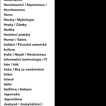
Horolezectví / Alpinismus /
Horolezectvo
Horor
Houby / Mykologie
Hrady / Zámky
Hudba
Hudební plakáty
Humor / Satira
Indiáni / Původní americké
kultury
Indie / Nepál / Hinduismus
Informační technologie / IT
Irán / Irák
Irsko / Boj za nezávislost
Islám
Island
Itálie
Italština / Italiano
Japonsko
Japonština
Jeskyně / Jeskyňářství /