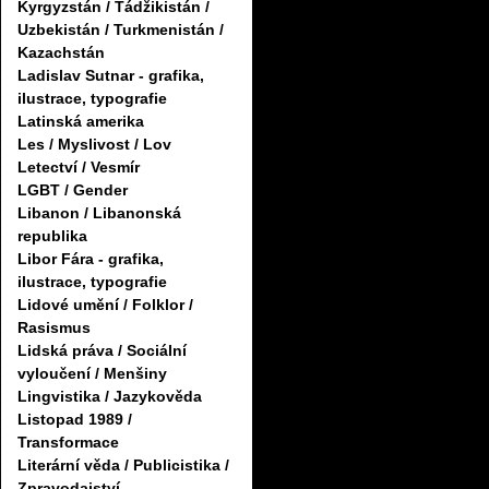
Kyrgyzstán / Tádžikistán /
Uzbekistán / Turkmenistán /
Kazachstán
Ladislav Sutnar - grafika,
ilustrace, typografie
Latinská amerika
Les / Myslivost / Lov
Letectví / Vesmír
LGBT / Gender
Libanon / Libanonská
republika
Libor Fára - grafika,
ilustrace, typografie
Lidové umění / Folklor /
Rasismus
Lidská práva / Sociální
vyloučení / Menšiny
Lingvistika / Jazykověda
Listopad 1989 /
Transformace
Literární věda / Publicistika /
Zpravodajství