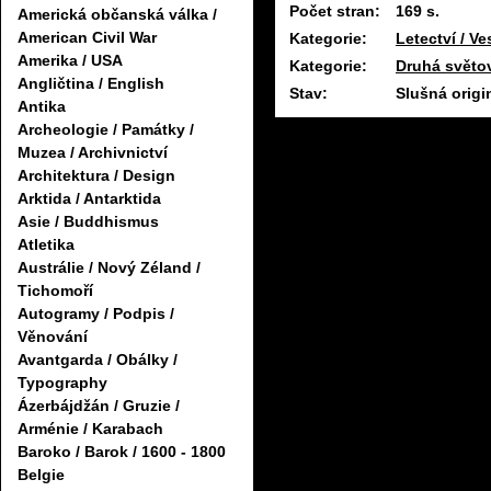
Počet stran:
169 s.
Americká občanská válka /
American Civil War
Kategorie:
Letectví / Ve
Amerika / USA
Kategorie:
Druhá světov
Angličtina / English
Stav:
Slušná origi
Antika
Archeologie / Památky /
Muzea / Archivnictví
Architektura / Design
Arktida / Antarktida
Asie / Buddhismus
Atletika
Austrálie / Nový Zéland /
Tichomoří
Autogramy / Podpis /
Věnování
Avantgarda / Obálky /
Typography
Ázerbájdžán / Gruzie /
Arménie / Karabach
Baroko / Barok / 1600 - 1800
Belgie