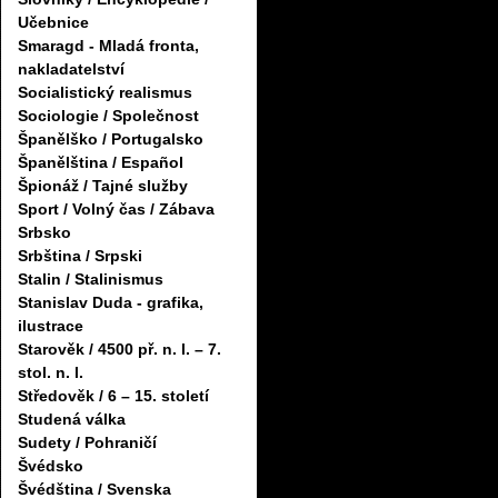
Učebnice
Smaragd - Mladá fronta,
nakladatelství
Socialistický realismus
Sociologie / Společnost
Španělško / Portugalsko
Španělština / Español
Špionáž / Tajné služby
Sport / Volný čas / Zábava
Srbsko
Srbština / Srpski
Stalin / Stalinismus
Stanislav Duda - grafika,
ilustrace
Starověk / 4500 př. n. l. – 7.
stol. n. l.
Středověk / 6 – 15. století
Studená válka
Sudety / Pohraničí
Švédsko
Švédština / Svenska