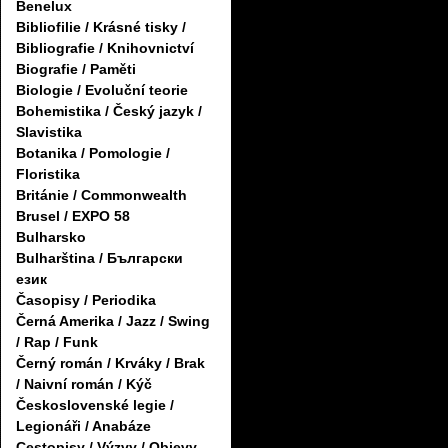
Benelux
Bibliofilie / Krásné tisky /
Bibliografie / Knihovnictví
Biografie / Paměti
Biologie / Evoluční teorie
Bohemistika / Český jazyk /
Slavistika
Botanika / Pomologie /
Floristika
Británie / Commonwealth
Brusel / EXPO 58
Bulharsko
Bulharština / Български
език
Časopisy / Periodika
Černá Amerika / Jazz / Swing
/ Rap / Funk
Černý román / Krváky / Brak
/ Naivní román / Kýč
Československé legie /
Legionáři / Anabáze
Cestopisy / Výzvy / Objevy