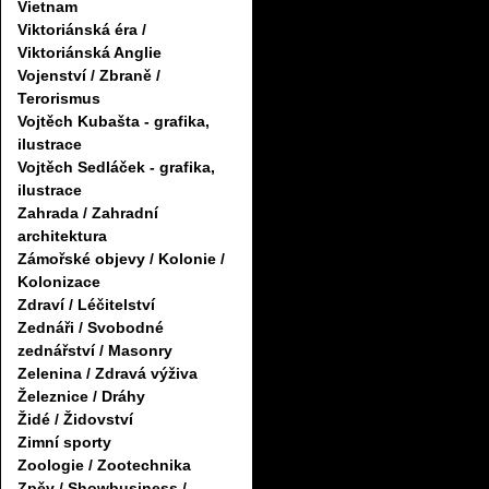
Vietnam
Viktoriánská éra /
Viktoriánská Anglie
Vojenství / Zbraně /
Terorismus
Vojtěch Kubašta - grafika,
ilustrace
Vojtěch Sedláček - grafika,
ilustrace
Zahrada / Zahradní
architektura
Zámořské objevy / Kolonie /
Kolonizace
Zdraví / Léčitelství
Zednáři / Svobodné
zednářství / Masonry
Zelenina / Zdravá výživa
Železnice / Dráhy
Židé / Židovství
Zimní sporty
Zoologie / Zootechnika
Zpěv / Showbusiness /