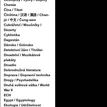
Chemie
Čína / Tibet
Čínština / 汉语 / 漢語 / Chan-
jü / 中文 / Čung-wen
Cukrářství / Moučníky /
Dezerty
Cyklistika
Dagestán
Dánsko / Grónsko
Detektivní žánr / Thriller
Divadelní / Muzikálové
plakáty
Divadlo
Dobrodružná literatura
Doprava / Dopravní technika
Drogy / Psychedelika
Druhá světová válka / World
War II
ECH
Egypt / Egyptology
Ekologie / Udržitelnost