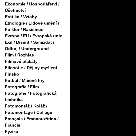
Ekonomie / Hospodářství /
Účetnictví
Erotika / Vztahy
Etnologie / Lidové umění /
Folklor / Rasismus
Evropa / EU / Evropská unie
Exil / Disent / Samizdat /
Odboj / Underground
Film / Rozhlas
Filmové plakáty
Filosofie / Dějiny myšlení
Finsko
Fotbal / Míčové hry
Fotografie / Film
Fotografie / Fotografická
technika
Fotomontáž / Koláž /
Fotomontage / Collage
Français / Francouzština /
Francie
Fyzika