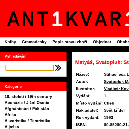
Knihy
Gramodesky
Popis stavu zboží
Objednat
Obcho
Vyhledávání
Matyáš, Svatopluk: St
Název:
Stíhací esa 
Autor:
Svatopluk M
Kategorie
Ilustrátor:
Vladimír Kov
Vydání:
1.
19. století / 19th century
Abcházie / Jižní Osetie
Místo vydání:
Cheb
Afghánistán / Pákistán
Nakladatel:
Svět křídel
Afrika
Rok vydání:
1993
Akvaristika / Teraristika
ISBN:
80-85280-21
Aljaška