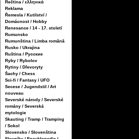
Řečtina / ελληνικά
Reklama
Řemesla / Kutilství /
Domácnost / Hobby
Renesance / 14 - 17. století
Rumunsko
Rumunština / Limba română
Rusko / Ukrajina
Ruština / Русские
Ryby / Rybolov
Rytiny / Dřevoryty
Šachy / Chess
Sci-fi / Fantasy / UFO
Secese / Jugendstil / Art
nouveau
Severské národy / Severské
romány / Severská
mytologie
Skauting / Tramp / Tramping
/ Sokol
Slovensko / Slovenština
Slovníky / Encyklopedie /