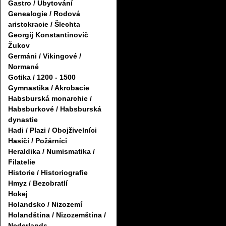
Gastro / Ubytování
Genealogie / Rodová
aristokracie / Šlechta
Georgij Konstantinovič
Žukov
Germáni / Vikingové /
Normané
Gotika / 1200 - 1500
Gymnastika / Akrobacie
Habsburská monarchie /
Habsburkové / Habsburská
dynastie
Hadi / Plazi / Obojživelníci
Hasiči / Požárníci
Heraldika / Numismatika /
Filatelie
Historie / Historiografie
Hmyz / Bezobratlí
Hokej
Holandsko / Nizozemí
Holandština / Nizozemština /
Nederlands