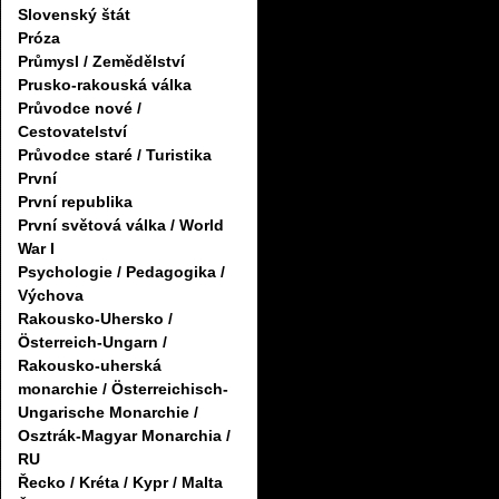
Slovenský štát
Próza
Průmysl / Zemědělství
Prusko-rakouská válka
Průvodce nové /
Cestovatelství
Průvodce staré / Turistika
První
První republika
První světová válka / World
War I
Psychologie / Pedagogika /
Výchova
Rakousko-Uhersko /
Österreich-Ungarn /
Rakousko-uherská
monarchie / Österreichisch-
Ungarische Monarchie /
Osztrák-Magyar Monarchia /
RU
Řecko / Kréta / Kypr / Malta