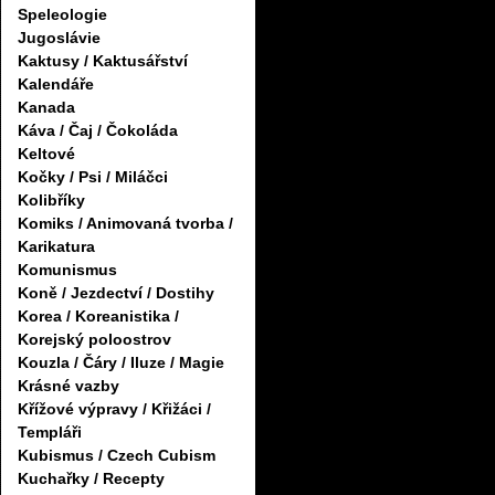
Speleologie
Jugoslávie
Kaktusy / Kaktusářství
Kalendáře
Kanada
Káva / Čaj / Čokoláda
Keltové
Kočky / Psi / Miláčci
Kolibříky
Komiks / Animovaná tvorba /
Karikatura
Komunismus
Koně / Jezdectví / Dostihy
Korea / Koreanistika /
Korejský poloostrov
Kouzla / Čáry / Iluze / Magie
Krásné vazby
Křížové výpravy / Křižáci /
Templáři
Kubismus / Czech Cubism
Kuchařky / Recepty