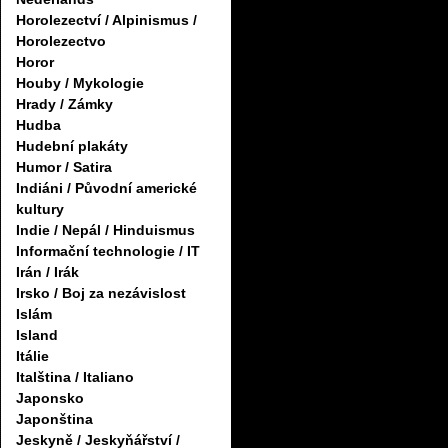
Horolezectví / Alpinismus /
Horolezectvo
Horor
Houby / Mykologie
Hrady / Zámky
Hudba
Hudební plakáty
Humor / Satira
Indiáni / Původní americké
kultury
Indie / Nepál / Hinduismus
Informační technologie / IT
Irán / Irák
Irsko / Boj za nezávislost
Islám
Island
Itálie
Italština / Italiano
Japonsko
Japonština
Jeskyně / Jeskyňářství /