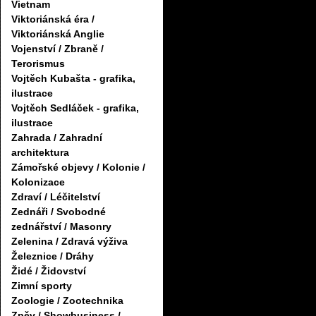
Vietnam
Viktoriánská éra /
Viktoriánská Anglie
Vojenství / Zbraně /
Terorismus
Vojtěch Kubašta - grafika,
ilustrace
Vojtěch Sedláček - grafika,
ilustrace
Zahrada / Zahradní
architektura
Zámořské objevy / Kolonie /
Kolonizace
Zdraví / Léčitelství
Zednáři / Svobodné
zednářství / Masonry
Zelenina / Zdravá výživa
Železnice / Dráhy
Židé / Židovství
Zimní sporty
Zoologie / Zootechnika
Zpěv / Showbusiness /