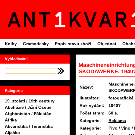
Knihy
Gramodesky
Popis stavu zboží
Objednat
Obcho
Vyhledávání
Maschineneinrichtun
SKODAWERKE, 1940
Maschinenei
Název:
SKODAWER
Kategorie
Ilustrátor:
fotografické
19. století / 19th century
Rok vydání:
1940?
Abcházie / Jižní Osetie
Počet stran:
60 s.
Afghánistán / Pákistán
Afrika
Kategorie:
Reklama
Akvaristika / Teraristika
Kategorie:
Pivo / Víno /
Aljaška