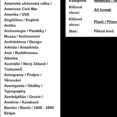
Kategorie:
Německo / N
Americká občanská válka /
Klíčové
American Civil War
A4 formát
slovo:
Amerika / USA
Klíčové
Angličtina / English
Plzeň / Pilse
slovo:
Antika
Archeologie / Památky /
Stav:
Pěkná brož
Muzea / Archivnictví
Architektura / Design
Arktida / Antarktida
Asie / Buddhismus
Atletika
Austrálie / Nový Zéland /
Tichomoří
Autogramy / Podpis /
Věnování
Avantgarda / Obálky /
Typography
Ázerbájdžán / Gruzie /
Arménie / Karabach
Baroko / Barok / 1600 - 1800
Belgie