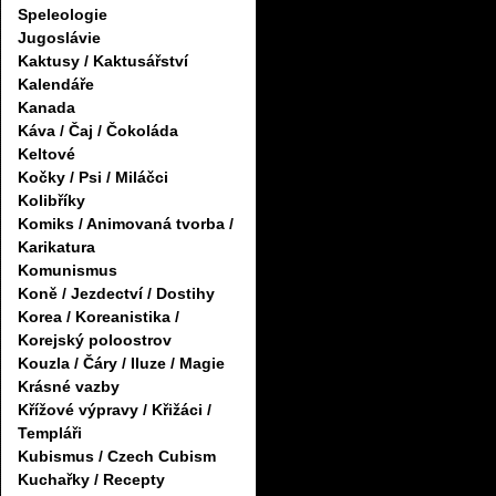
Speleologie
Jugoslávie
Kaktusy / Kaktusářství
Kalendáře
Kanada
Káva / Čaj / Čokoláda
Keltové
Kočky / Psi / Miláčci
Kolibříky
Komiks / Animovaná tvorba /
Karikatura
Komunismus
Koně / Jezdectví / Dostihy
Korea / Koreanistika /
Korejský poloostrov
Kouzla / Čáry / Iluze / Magie
Krásné vazby
Křížové výpravy / Křižáci /
Templáři
Kubismus / Czech Cubism
Kuchařky / Recepty