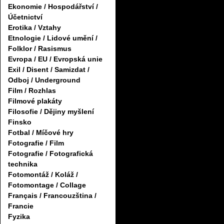
Ekonomie / Hospodářství /
Účetnictví
Erotika / Vztahy
Etnologie / Lidové umění /
Folklor / Rasismus
Evropa / EU / Evropská unie
Exil / Disent / Samizdat /
Odboj / Underground
Film / Rozhlas
Filmové plakáty
Filosofie / Dějiny myšlení
Finsko
Fotbal / Míčové hry
Fotografie / Film
Fotografie / Fotografická
technika
Fotomontáž / Koláž /
Fotomontage / Collage
Français / Francouzština /
Francie
Fyzika