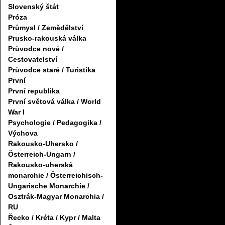
Slovenský štát
Próza
Průmysl / Zemědělství
Prusko-rakouská válka
Průvodce nové /
Cestovatelství
Průvodce staré / Turistika
První
První republika
První světová válka / World
War I
Psychologie / Pedagogika /
Výchova
Rakousko-Uhersko /
Österreich-Ungarn /
Rakousko-uherská
monarchie / Österreichisch-
Ungarische Monarchie /
Osztrák-Magyar Monarchia /
RU
Řecko / Kréta / Kypr / Malta