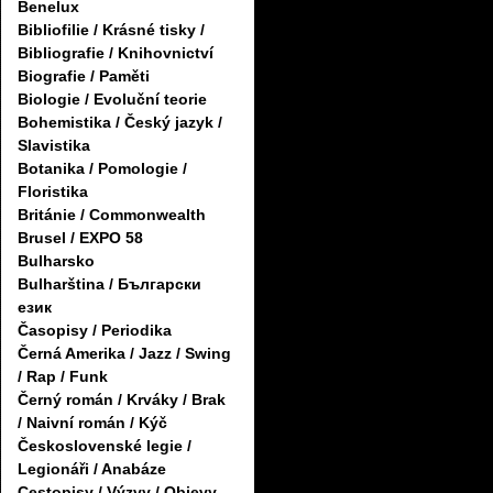
Benelux
Bibliofilie / Krásné tisky /
Bibliografie / Knihovnictví
Biografie / Paměti
Biologie / Evoluční teorie
Bohemistika / Český jazyk /
Slavistika
Botanika / Pomologie /
Floristika
Británie / Commonwealth
Brusel / EXPO 58
Bulharsko
Bulharština / Български
език
Časopisy / Periodika
Černá Amerika / Jazz / Swing
/ Rap / Funk
Černý román / Krváky / Brak
/ Naivní román / Kýč
Československé legie /
Legionáři / Anabáze
Cestopisy / Výzvy / Objevy