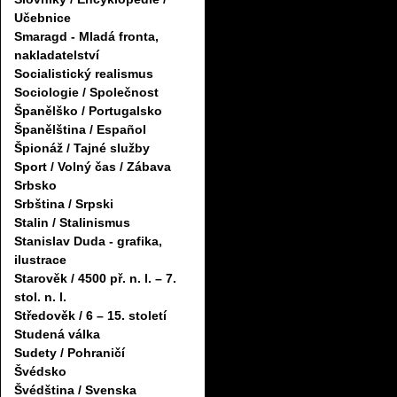
Učebnice
Smaragd - Mladá fronta,
nakladatelství
Socialistický realismus
Sociologie / Společnost
Španělško / Portugalsko
Španělština / Español
Špionáž / Tajné služby
Sport / Volný čas / Zábava
Srbsko
Srbština / Srpski
Stalin / Stalinismus
Stanislav Duda - grafika,
ilustrace
Starověk / 4500 př. n. l. – 7.
stol. n. l.
Středověk / 6 – 15. století
Studená válka
Sudety / Pohraničí
Švédsko
Švédština / Svenska