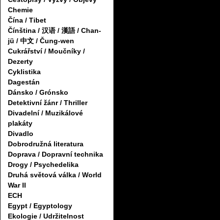
Chemie
Čína / Tibet
Čínština / 汉语 / 漢語 / Chan-
jü / 中文 / Čung-wen
Cukrářství / Moučníky /
Dezerty
Cyklistika
Dagestán
Dánsko / Grónsko
Detektivní žánr / Thriller
Divadelní / Muzikálové
plakáty
Divadlo
Dobrodružná literatura
Doprava / Dopravní technika
Drogy / Psychedelika
Druhá světová válka / World
War II
ECH
Egypt / Egyptology
Ekologie / Udržitelnost