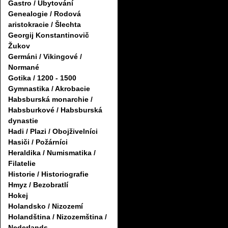
Gastro / Ubytování
Genealogie / Rodová
aristokracie / Šlechta
Georgij Konstantinovič
Žukov
Germáni / Vikingové /
Normané
Gotika / 1200 - 1500
Gymnastika / Akrobacie
Habsburská monarchie /
Habsburkové / Habsburská
dynastie
Hadi / Plazi / Obojživelníci
Hasiči / Požárníci
Heraldika / Numismatika /
Filatelie
Historie / Historiografie
Hmyz / Bezobratlí
Hokej
Holandsko / Nizozemí
Holandština / Nizozemština /
Nederlands