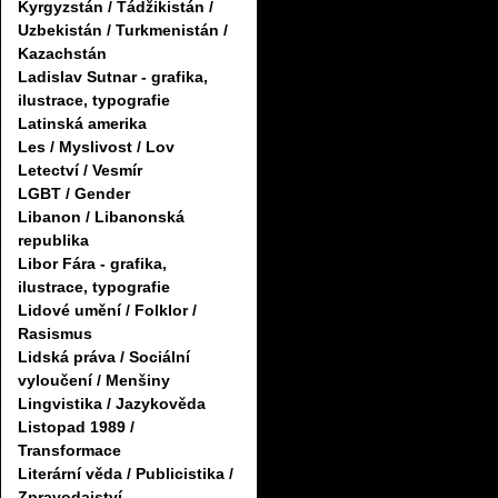
Kyrgyzstán / Tádžikistán /
Uzbekistán / Turkmenistán /
Kazachstán
Ladislav Sutnar - grafika,
ilustrace, typografie
Latinská amerika
Les / Myslivost / Lov
Letectví / Vesmír
LGBT / Gender
Libanon / Libanonská
republika
Libor Fára - grafika,
ilustrace, typografie
Lidové umění / Folklor /
Rasismus
Lidská práva / Sociální
vyloučení / Menšiny
Lingvistika / Jazykověda
Listopad 1989 /
Transformace
Literární věda / Publicistika /
Zpravodajství