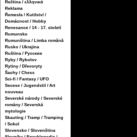
Řečtina / ελληνικά
Reklama
Řemesla / Kutilství /
Domácnost / Hobby
Renesance / 14 - 17. století
Rumunsko
Rumunština / Limba română
Rusko / Ukrajina
Ruština / Русские
Ryby / Rybolov
Rytiny / Dřevoryty
Šachy / Chess
Sci-fi / Fantasy / UFO
Secese / Jugendstil / Art
nouveau
Severské národy / Severské
romány / Severská
mytologie
Skauting / Tramp / Tramping
/ Sokol
Slovensko / Slovenština
Slovníky / Encyklopedie /