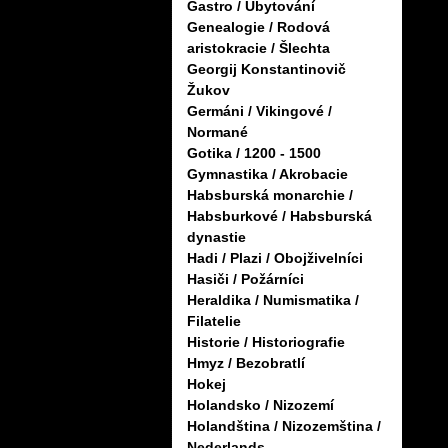
Gastro / Ubytování
Genealogie / Rodová
aristokracie / Šlechta
Georgij Konstantinovič
Žukov
Germáni / Vikingové /
Normané
Gotika / 1200 - 1500
Gymnastika / Akrobacie
Habsburská monarchie /
Habsburkové / Habsburská
dynastie
Hadi / Plazi / Obojživelníci
Hasiči / Požárníci
Heraldika / Numismatika /
Filatelie
Historie / Historiografie
Hmyz / Bezobratlí
Hokej
Holandsko / Nizozemí
Holandština / Nizozemština /
Nederlands