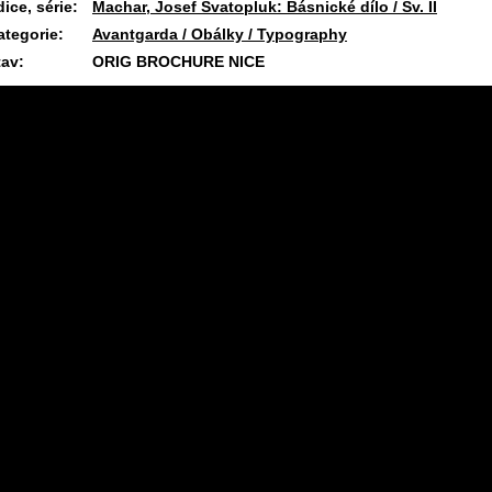
ice, série:
Machar, Josef Svatopluk: Básnické dílo / Sv. II
ategorie:
Avantgarda / Obálky / Typography
tav:
ORIG BROCHURE NICE
11.7.2026 08:11 #1974