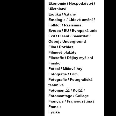
Ekonomie / Hospodářství /
Účetnictví
Erotika / Vztahy
Etnologie / Lidové umění /
Folklor / Rasismus
Evropa / EU / Evropská unie
Exil / Disent / Samizdat /
Odboj / Underground
Film / Rozhlas
Filmové plakáty
Filosofie / Dějiny myšlení
Finsko
Fotbal / Míčové hry
Fotografie / Film
Fotografie / Fotografická
technika
Fotomontáž / Koláž /
Fotomontage / Collage
Français / Francouzština /
Francie
Fyzika