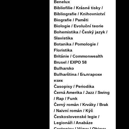
Benelux
Bibliofilie / Krásné tisky /
Bibliografie / Knihovnictví
Biografie / Paměti
Biologie / Evoluční teorie
Bohemistika / Český jazyk /
Slavistika
Botanika / Pomologie /
Floristika
Británie / Commonwealth
Brusel / EXPO 58
Bulharsko
Bulharština / Български
език
Časopisy / Periodika
Černá Amerika / Jazz / Swing
/ Rap / Funk
Černý román / Krváky / Brak
/ Naivní román / Kýč
Československé legie /
Legionáři / Anabáze
Cestopisy / Výzvy / Objevy