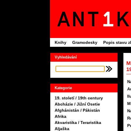
Knihy
Gramodesky
Popis stavu z
Vyhledávání
M
1
N
Kategorie
A
Il
19. století / 19th century
M
Abcházie / Jižní Osetie
Afghánistán / Pákistán
N
Afrika
R
Akvaristika / Teraristika
P
Aljaška