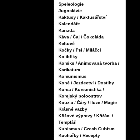
Speleologie
Jugoslávie
Kaktusy / Kaktusářství
Kalendáře
Kanada
Káva / Čaj / Čokoláda
Keltové
Kočky / Psi / Miláčci
Kolibříky
Komiks / Animovaná tvorba /
Karikatura
Komunismus
Koně / Jezdectví / Dostihy
Korea / Koreanistika /
Korejský poloostrov
Kouzla / Čáry / Iluze / Magie
Krásné vazby
Křížové výpravy / Křižáci /
Templáři
Kubismus / Czech Cubism
Kuchařky / Recepty