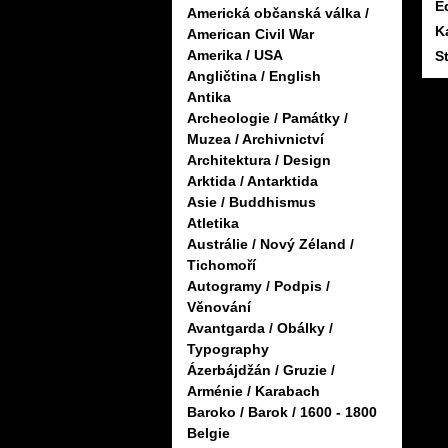
Ed
Americká občanská válka /
K
American Civil War
Amerika / USA
S
Angličtina / English
Antika
Archeologie / Památky /
Muzea / Archivnictví
Architektura / Design
Arktida / Antarktida
Asie / Buddhismus
Atletika
Austrálie / Nový Zéland /
Tichomoří
Autogramy / Podpis /
Věnování
Avantgarda / Obálky /
Typography
Ázerbájdžán / Gruzie /
Arménie / Karabach
Baroko / Barok / 1600 - 1800
Belgie