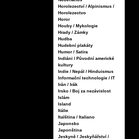
Horolezectví / Alpinismus /
Horolezectvo
Horor
Houby / Mykologie
Hrady / Zámky
Hudba
Hudební plakáty
Humor / Satira
Indiáni / Původní americké
kultury
Indie / Nepál / Hinduismus
Informační technologie / IT
Irán / Irák
Irsko / Boj za nezávislost
Islám
Island
Itálie
Italština / Italiano
Japonsko
Japonština
Jeskyně / Jeskyňářství /