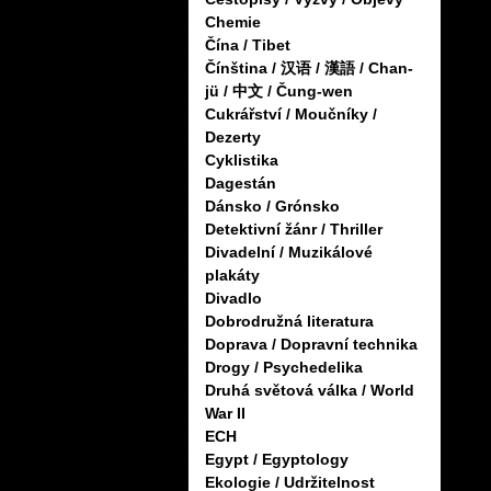
Chemie
Čína / Tibet
Čínština / 汉语 / 漢語 / Chan-
jü / 中文 / Čung-wen
Cukrářství / Moučníky /
Dezerty
Cyklistika
Dagestán
Dánsko / Grónsko
Detektivní žánr / Thriller
Divadelní / Muzikálové
plakáty
Divadlo
Dobrodružná literatura
Doprava / Dopravní technika
Drogy / Psychedelika
Druhá světová válka / World
War II
ECH
Egypt / Egyptology
Ekologie / Udržitelnost