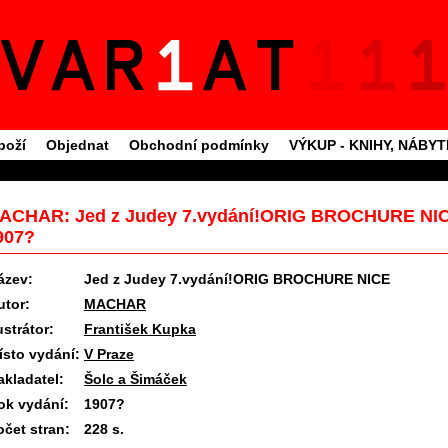
boží
Objednat
Obchodní podmínky
VÝKUP - KNIHY, NÁBY
ACHAR: Jed z Judey 7.vydání!ORIG BROCHURE NIC
907?
ázev:
Jed z Judey 7.vydání!ORIG BROCHURE NICE
utor:
MACHAR
ustrátor:
František Kupka
ísto vydání:
V Praze
akladatel:
Šolc a Šimáček
ok vydání:
1907?
očet stran:
228 s.