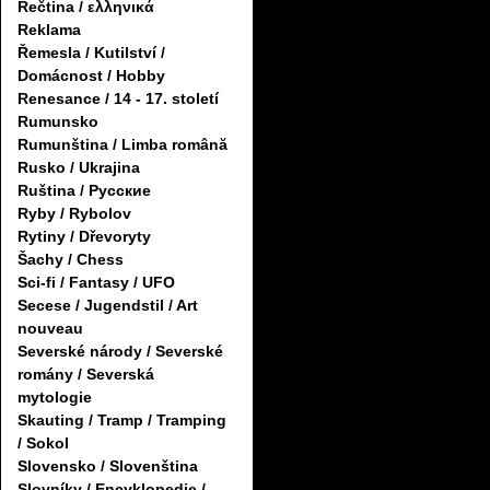
Řečtina / ελληνικά
Reklama
Řemesla / Kutilství /
Domácnost / Hobby
Renesance / 14 - 17. století
Rumunsko
Rumunština / Limba română
Rusko / Ukrajina
Ruština / Русские
Ryby / Rybolov
Rytiny / Dřevoryty
Šachy / Chess
Sci-fi / Fantasy / UFO
Secese / Jugendstil / Art
nouveau
Severské národy / Severské
romány / Severská
mytologie
Skauting / Tramp / Tramping
/ Sokol
Slovensko / Slovenština
Slovníky / Encyklopedie /