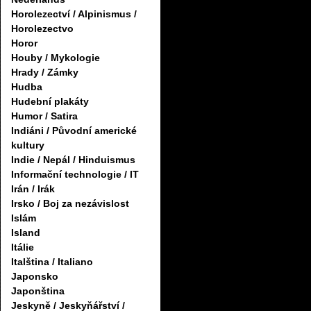
Horolezectví / Alpinismus /
Horolezectvo
Horor
Houby / Mykologie
Hrady / Zámky
Hudba
Hudební plakáty
Humor / Satira
Indiáni / Původní americké
kultury
Indie / Nepál / Hinduismus
Informační technologie / IT
Irán / Irák
Irsko / Boj za nezávislost
Islám
Island
Itálie
Italština / Italiano
Japonsko
Japonština
Jeskyně / Jeskyňářství /