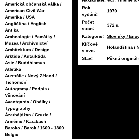
Nakladatel:
W.J. Thieme & 
Americká občanská válka /
Rok
American Civil War
1970
vydání:
Amerika / USA
Počet
Angličtina / English
372 s.
stran:
Antika
Kategorie:
Slovníky / Enc
Archeologie / Památky /
Muzea / Archivnictví
Klíčové
Holandština / 
Architektura / Design
slovo:
Arktida / Antarktida
Stav:
Pěkná originál
Asie / Buddhismus
Atletika
Austrálie / Nový Zéland /
Tichomoří
Autogramy / Podpis /
Věnování
Avantgarda / Obálky /
Typography
Ázerbájdžán / Gruzie /
Arménie / Karabach
Baroko / Barok / 1600 - 1800
Belgie