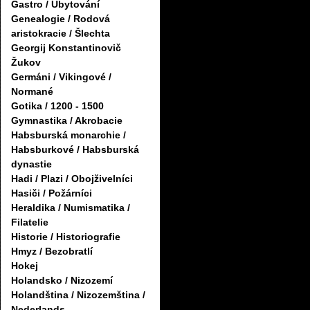
Gastro / Ubytování
Genealogie / Rodová
aristokracie / Šlechta
Georgij Konstantinovič
Žukov
Germáni / Vikingové /
Normané
Gotika / 1200 - 1500
Gymnastika / Akrobacie
Habsburská monarchie /
Habsburkové / Habsburská
dynastie
Hadi / Plazi / Obojživelníci
Hasiči / Požárníci
Heraldika / Numismatika /
Filatelie
Historie / Historiografie
Hmyz / Bezobratlí
Hokej
Holandsko / Nizozemí
Holandština / Nizozemština /
Nederlands