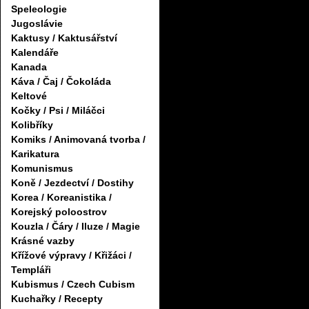
Speleologie
Jugoslávie
Kaktusy / Kaktusářství
Kalendáře
Kanada
Káva / Čaj / Čokoláda
Keltové
Kočky / Psi / Miláčci
Kolibříky
Komiks / Animovaná tvorba /
Karikatura
Komunismus
Koně / Jezdectví / Dostihy
Korea / Koreanistika /
Korejský poloostrov
Kouzla / Čáry / Iluze / Magie
Krásné vazby
Křížové výpravy / Křižáci /
Templáři
Kubismus / Czech Cubism
Kuchařky / Recepty