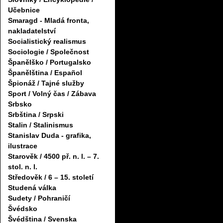
Učebnice
Smaragd - Mladá fronta,
nakladatelství
Socialistický realismus
Sociologie / Společnost
Španělško / Portugalsko
Španělština / Español
Špionáž / Tajné služby
Sport / Volný čas / Zábava
Srbsko
Srbština / Srpski
Stalin / Stalinismus
Stanislav Duda - grafika,
ilustrace
Starověk / 4500 př. n. l. – 7.
stol. n. l.
Středověk / 6 – 15. století
Studená válka
Sudety / Pohraničí
Švédsko
Švédština / Svenska