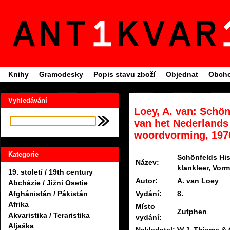
Knihy
Gramodesky
Popis stavu zboží
Objednat
Obcho
Vyhledávání
Loey, A. van: Schö
van het Nederlands 
woordvorming, 197
Kategorie
Schönfelds His
Název:
klankleer, Vor
19. století / 19th century
Autor:
A. van Loey
Abcházie / Jižní Osetie
Vydání:
8.
Afghánistán / Pákistán
Afrika
Místo
Zutphen
Akvaristika / Teraristika
vydání:
Aljaška