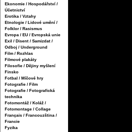
Ekonomie / Hospodářství /
Účetnictví
Erotika / Vztahy
Etnologie / Lidové umění /
Folklor / Rasismus
Evropa / EU / Evropská unie
Exil / Disent / Samizdat /
Odboj / Underground
Film / Rozhlas
Filmové plakáty
Filosofie / Dějiny myšlení
Finsko
Fotbal / Míčové hry
Fotografie / Film
Fotografie / Fotografická
technika
Fotomontáž / Koláž /
Fotomontage / Collage
Français / Francouzština /
Francie
Fyzika