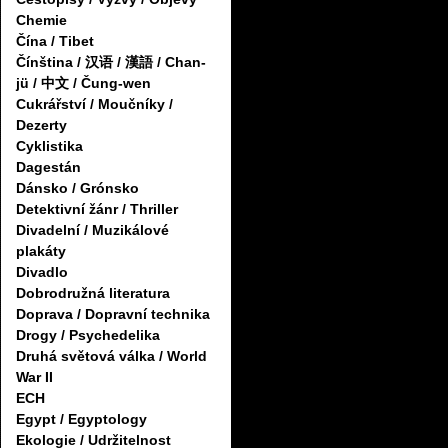
Chemie
Čína / Tibet
Čínština / 汉语 / 漢語 / Chan-
jü / 中文 / Čung-wen
Cukrářství / Moučníky /
Dezerty
Cyklistika
Dagestán
Dánsko / Grónsko
Detektivní žánr / Thriller
Divadelní / Muzikálové
plakáty
Divadlo
Dobrodružná literatura
Doprava / Dopravní technika
Drogy / Psychedelika
Druhá světová válka / World
War II
ECH
Egypt / Egyptology
Ekologie / Udržitelnost