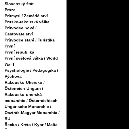
Slovenský štát
Próza
Průmysl / Zemědělství
Prusko-rakouská válka
Průvodce nové /
Cestovatelství
Průvodce staré / Turistika
První
První republika
První světová válka / World
War I
Psychologie / Pedagogika /
Výchova
Rakousko-Uhersko /
Österreich-Ungarn /
Rakousko-uherská
monarchie / Österreichisch-
Ungarische Monarchie /
Osztrák-Magyar Monarchia /
RU
Řecko / Kréta / Kypr / Malta