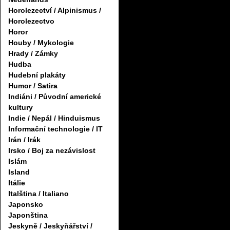
Horolezectví / Alpinismus /
Horolezectvo
Horor
Houby / Mykologie
Hrady / Zámky
Hudba
Hudební plakáty
Humor / Satira
Indiáni / Původní americké
kultury
Indie / Nepál / Hinduismus
Informační technologie / IT
Irán / Irák
Irsko / Boj za nezávislost
Islám
Island
Itálie
Italština / Italiano
Japonsko
Japonština
Jeskyně / Jeskyňářství /