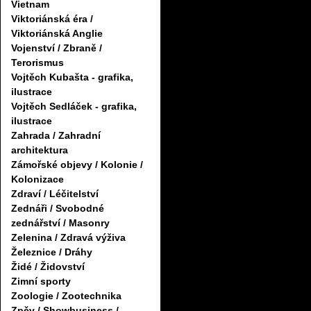
Vietnam
Viktoriánská éra /
Viktoriánská Anglie
Vojenství / Zbraně /
Terorismus
Vojtěch Kubašta - grafika,
ilustrace
Vojtěch Sedláček - grafika,
ilustrace
Zahrada / Zahradní
architektura
Zámořské objevy / Kolonie /
Kolonizace
Zdraví / Léčitelství
Zednáři / Svobodné
zednářství / Masonry
Zelenina / Zdravá výživa
Železnice / Dráhy
Židé / Židovství
Zimní sporty
Zoologie / Zootechnika
Zpěv / Showbusiness /