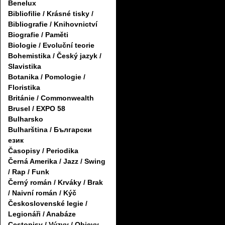
Benelux
Bibliofilie / Krásné tisky /
Bibliografie / Knihovnictví
Biografie / Paměti
Biologie / Evoluční teorie
Bohemistika / Český jazyk /
Slavistika
Botanika / Pomologie /
Floristika
Británie / Commonwealth
Brusel / EXPO 58
Bulharsko
Bulharština / Български
език
Časopisy / Periodika
Černá Amerika / Jazz / Swing
/ Rap / Funk
Černý román / Krváky / Brak
/ Naivní román / Kýč
Československé legie /
Legionáři / Anabáze
Cestopisy / Výzvy / Objevy