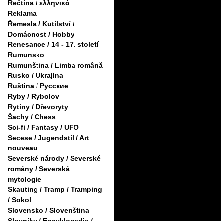
Řečtina / ελληνικά
Reklama
Řemesla / Kutilství /
Domácnost / Hobby
Renesance / 14 - 17. století
Rumunsko
Rumunština / Limba română
Rusko / Ukrajina
Ruština / Русские
Ryby / Rybolov
Rytiny / Dřevoryty
Šachy / Chess
Sci-fi / Fantasy / UFO
Secese / Jugendstil / Art
nouveau
Severské národy / Severské
romány / Severská
mytologie
Skauting / Tramp / Tramping
/ Sokol
Slovensko / Slovenština
Slovníky / Encyklopedie /