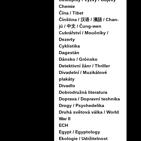
Chemie
Čína / Tibet
Čínština / 汉语 / 漢語 / Chan-
jü / 中文 / Čung-wen
Cukrářství / Moučníky /
Dezerty
Cyklistika
Dagestán
Dánsko / Grónsko
Detektivní žánr / Thriller
Divadelní / Muzikálové
plakáty
Divadlo
Dobrodružná literatura
Doprava / Dopravní technika
Drogy / Psychedelika
Druhá světová válka / World
War II
ECH
Egypt / Egyptology
Ekologie / Udržitelnost