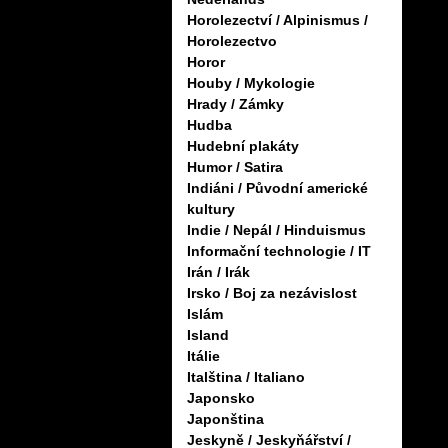
Horolezectví / Alpinismus /
Horolezectvo
Horor
Houby / Mykologie
Hrady / Zámky
Hudba
Hudební plakáty
Humor / Satira
Indiáni / Původní americké
kultury
Indie / Nepál / Hinduismus
Informační technologie / IT
Irán / Irák
Irsko / Boj za nezávislost
Islám
Island
Itálie
Italština / Italiano
Japonsko
Japonština
Jeskyně / Jeskyňářství /