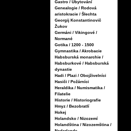
Gastro / Ubytování
Genealogie / Rodová
aristokracie / Šlechta
Georgij Konstantinovič
Žukov
Germáni / Vikingové /
Normané
Gotika / 1200 - 1500
Gymnastika / Akrobacie
Habsburská monarchie /
Habsburkové / Habsburská
dynastie
Hadi / Plazi / Obojživelníci
Hasiči / Požárníci
Heraldika / Numismatika /
Filatelie
Historie / Historiografie
Hmyz / Bezobratlí
Hokej
Holandsko / Nizozemí
Holandština / Nizozemština /
Nederlands