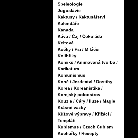
Speleologie
Jugoslávie
Kaktusy / Kaktusářství
Kalendáře
Kanada
Káva / Čaj / Čokoláda
Keltové
Kočky / Psi / Miláčci
Kolibříky
Komiks / Animovaná tvorba /
Karikatura
Komunismus
Koně / Jezdectví / Dostihy
Korea / Koreanistika /
Korejský poloostrov
Kouzla / Čáry / Iluze / Magie
Krásné vazby
Křížové výpravy / Křižáci /
Templáři
Kubismus / Czech Cubism
Kuchařky / Recepty