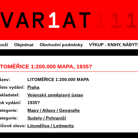
boží
Objednat
Obchodní podmínky
VÝKUP - KNIHY, NÁBY
ITOMĚŘICE 1:200.000 MAPA, 1935?
ázev:
LITOMĚŘICE 1:200.000 MAPA
ísto vydání:
Praha
akladatel:
Vojenský zeměpisný ústav
ok vydání:
1935?
ategorie:
Mapy / Atlasy / Geografie
ategorie:
Sudety / Pohraničí
líčové slovo:
Litoměřice / Leitmeritz
11.6.2025 09:26 #1701