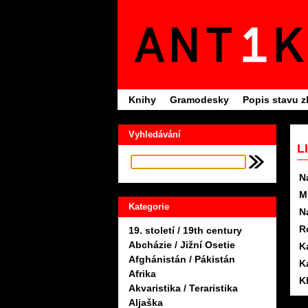
Knihy
Gramodesky
Popis stavu z
Vyhledávání
L
N
M
Kategorie
N
R
19. století / 19th century
Abcházie / Jižní Osetie
K
Afghánistán / Pákistán
K
Afrika
K
Akvaristika / Teraristika
Aljaška