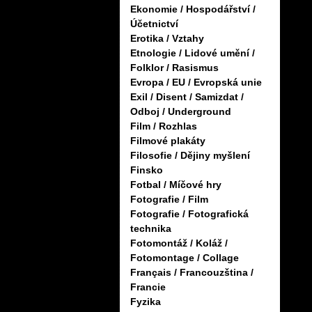
Ekonomie / Hospodářství /
Účetnictví
Erotika / Vztahy
Etnologie / Lidové umění /
Folklor / Rasismus
Evropa / EU / Evropská unie
Exil / Disent / Samizdat /
Odboj / Underground
Film / Rozhlas
Filmové plakáty
Filosofie / Dějiny myšlení
Finsko
Fotbal / Míčové hry
Fotografie / Film
Fotografie / Fotografická
technika
Fotomontáž / Koláž /
Fotomontage / Collage
Français / Francouzština /
Francie
Fyzika