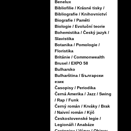
Benelux
Bibliofilie / Krásné tisky /
Bibliografie / Knihovnictví
Biografie / Paměti
Biologie / Evoluční teorie
Bohemistika / Český jazyk /
Slavistika
Botanika / Pomologie /
Floristika
Británie / Commonwealth
Brusel / EXPO 58
Bulharsko
Bulharština / Български
език
Časopisy / Periodika
Černá Amerika / Jazz / Swing
/ Rap / Funk
Černý román / Krváky / Brak
/ Naivní román / Kýč
Československé legie /
Legionáři / Anabáze
Cestopisy / Výzvy / Objevy