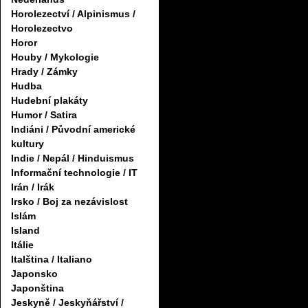
Horolezectví / Alpinismus /
Horolezectvo
Horor
Houby / Mykologie
Hrady / Zámky
Hudba
Hudební plakáty
Humor / Satira
Indiáni / Původní americké
kultury
Indie / Nepál / Hinduismus
Informační technologie / IT
Irán / Irák
Irsko / Boj za nezávislost
Islám
Island
Itálie
Italština / Italiano
Japonsko
Japonština
Jeskyně / Jeskyňářství /