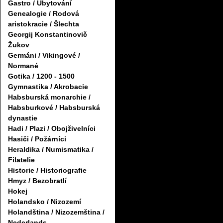
Gastro / Ubytování
Genealogie / Rodová
aristokracie / Šlechta
Georgij Konstantinovič
Žukov
Germáni / Vikingové /
Normané
Gotika / 1200 - 1500
Gymnastika / Akrobacie
Habsburská monarchie /
Habsburkové / Habsburská
dynastie
Hadi / Plazi / Obojživelníci
Hasiči / Požárníci
Heraldika / Numismatika /
Filatelie
Historie / Historiografie
Hmyz / Bezobratlí
Hokej
Holandsko / Nizozemí
Holandština / Nizozemština /
Nederlands