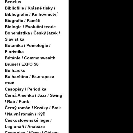
Benelux
Bibliofilie / Krásné tisky /
Bibliografie / Knihovnictví
Biografie / Paměti
Biologie / Evoluční teorie
Bohemistika / Český jazyk /
Slavistika
Botanika / Pomologie /
Floristika
Británie / Commonwealth
Brusel / EXPO 58
Bulharsko
Bulharština / Български
език
Časopisy / Periodika
Černá Amerika / Jazz / Swing
/ Rap / Funk
Černý román / Krváky / Brak
/ Naivní román / Kýč
Československé legie /
Legionáři / Anabáze
Cestopisy / Výzvy / Objevy