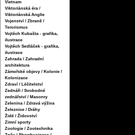
Vietnam
Viktoriánská éra /
Viktoriánská Anglie
Vojenství / Zbraně /
Terorismus
Vojtěch Kubašta - grafika,
ilustrace
Vojtěch Sedláček - grafika,
ilustrace
Zahrada / Zahradní
architektura
Zámořské objevy / Kolonie /
Kolonizace
Zdraví / Léčitelství
Zednáři / Svobodné
zednářství / Masonry
Zelenina / Zdravá výživa
Železnice / Dráhy
Židé / Židovství
Zimní sporty
Zoologie / Zootechnika
Zpěv / Showbusiness /