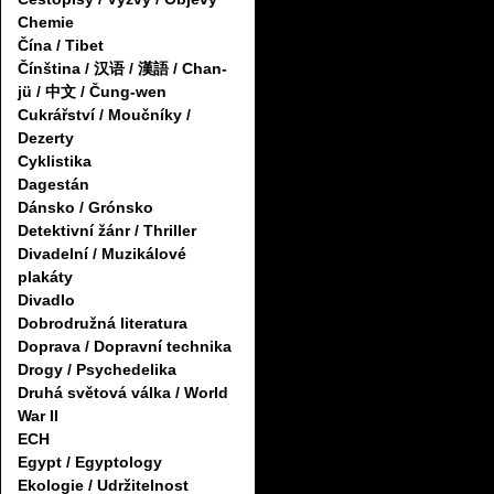
Chemie
Čína / Tibet
Čínština / 汉语 / 漢語 / Chan-
jü / 中文 / Čung-wen
Cukrářství / Moučníky /
Dezerty
Cyklistika
Dagestán
Dánsko / Grónsko
Detektivní žánr / Thriller
Divadelní / Muzikálové
plakáty
Divadlo
Dobrodružná literatura
Doprava / Dopravní technika
Drogy / Psychedelika
Druhá světová válka / World
War II
ECH
Egypt / Egyptology
Ekologie / Udržitelnost