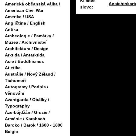
Klíčové
Ansichtskarte
Americká občanská válka /
slovo:
American Civil War
Amerika / USA
Angličtina / English
Antika
Archeologie / Památky /
Muzea / Archivnictví
Architektura / Design
Arktida / Antarktida
Asie / Buddhismus
Atletika
Austrálie / Nový Zéland /
Tichomoří
Autogramy / Podpis /
Věnování
Avantgarda / Obálky /
Typography
Ázerbájdžán / Gruzie /
Arménie / Karabach
Baroko / Barok / 1600 - 1800
Belgie