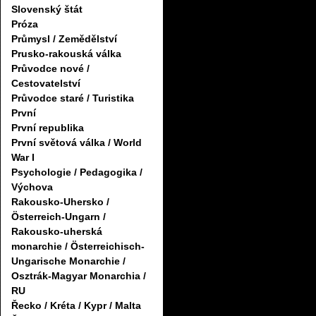
Slovenský štát
Próza
Průmysl / Zemědělství
Prusko-rakouská válka
Průvodce nové /
Cestovatelství
Průvodce staré / Turistika
První
První republika
První světová válka / World
War I
Psychologie / Pedagogika /
Výchova
Rakousko-Uhersko /
Österreich-Ungarn /
Rakousko-uherská
monarchie / Österreichisch-
Ungarische Monarchie /
Osztrák-Magyar Monarchia /
RU
Řecko / Kréta / Kypr / Malta