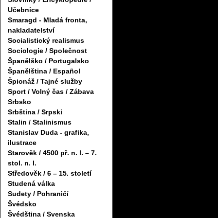
Učebnice
Smaragd - Mladá fronta,
nakladatelství
Socialistický realismus
Sociologie / Společnost
Španělško / Portugalsko
Španělština / Español
Špionáž / Tajné služby
Sport / Volný čas / Zábava
Srbsko
Srbština / Srpski
Stalin / Stalinismus
Stanislav Duda - grafika,
ilustrace
Starověk / 4500 př. n. l. – 7.
stol. n. l.
Středověk / 6 – 15. století
Studená válka
Sudety / Pohraničí
Švédsko
Švédština / Svenska