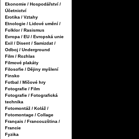
Ekonomie / Hospodářství /
Účetnictví
Erotika / Vztahy
Etnologie / Lidové umění /
Folklor / Rasismus
Evropa / EU / Evropská unie
Exil / Disent / Samizdat /
Odboj / Underground
Film / Rozhlas
Filmové plakáty
Filosofie / Dějiny myšlení
Finsko
Fotbal / Míčové hry
Fotografie / Film
Fotografie / Fotografická
technika
Fotomontáž / Koláž /
Fotomontage / Collage
Français / Francouzština /
Francie
Fyzika