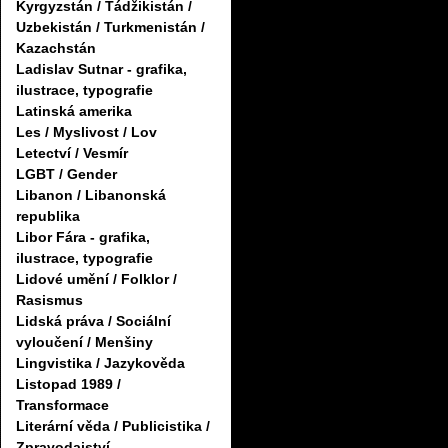
Kyrgyzstán / Tádžikistán /
Uzbekistán / Turkmenistán /
Kazachstán
Ladislav Sutnar - grafika,
ilustrace, typografie
Latinská amerika
Les / Myslivost / Lov
Letectví / Vesmír
LGBT / Gender
Libanon / Libanonská
republika
Libor Fára - grafika,
ilustrace, typografie
Lidové umění / Folklor /
Rasismus
Lidská práva / Sociální
vyloučení / Menšiny
Lingvistika / Jazykověda
Listopad 1989 /
Transformace
Literární věda / Publicistika /
Zpravodajství