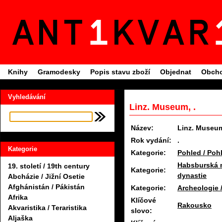
Knihy
Gramodesky
Popis stavu zboží
Objednat
Obcho
Vyhledávání
Linz. Museum, .
Název:
Linz. Museu
Rok vydání:
.
Kategorie
Kategorie:
Pohled / Poh
Habsburská 
19. století / 19th century
Kategorie:
dynastie
Abcházie / Jižní Osetie
Afghánistán / Pákistán
Kategorie:
Archeologie /
Afrika
Klíčové
Rakousko
Akvaristika / Teraristika
slovo:
Aljaška