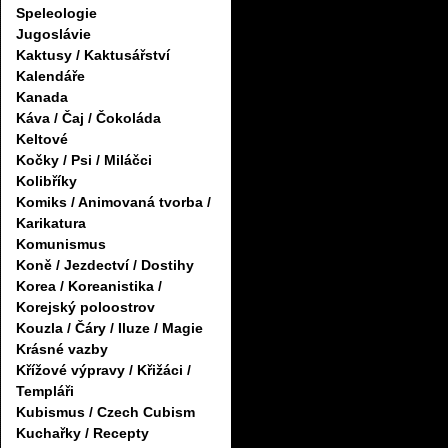
Speleologie
Jugoslávie
Kaktusy / Kaktusářství
Kalendáře
Kanada
Káva / Čaj / Čokoláda
Keltové
Kočky / Psi / Miláčci
Kolibříky
Komiks / Animovaná tvorba /
Karikatura
Komunismus
Koně / Jezdectví / Dostihy
Korea / Koreanistika /
Korejský poloostrov
Kouzla / Čáry / Iluze / Magie
Krásné vazby
Křížové výpravy / Křižáci /
Templáři
Kubismus / Czech Cubism
Kuchařky / Recepty