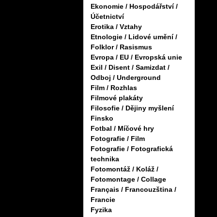
Ekonomie / Hospodářství /
Účetnictví
Erotika / Vztahy
Etnologie / Lidové umění /
Folklor / Rasismus
Evropa / EU / Evropská unie
Exil / Disent / Samizdat /
Odboj / Underground
Film / Rozhlas
Filmové plakáty
Filosofie / Dějiny myšlení
Finsko
Fotbal / Míčové hry
Fotografie / Film
Fotografie / Fotografická
technika
Fotomontáž / Koláž /
Fotomontage / Collage
Français / Francouzština /
Francie
Fyzika