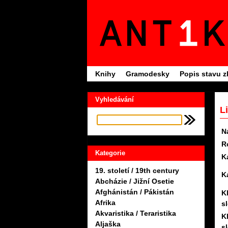
Knihy
Gramodesky
Popis stavu z
Vyhledávání
L
N
R
Kategorie
K
19. století / 19th century
K
Abcházie / Jižní Osetie
Afghánistán / Pákistán
K
Afrika
s
Akvaristika / Teraristika
K
Aljaška
s