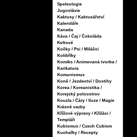
Speleologie
Jugoslávie
Kaktusy / Kaktusářství
Kalendáře
Kanada
Káva / Čaj / Čokoláda
Keltové
Kočky / Psi / Miláčci
Kolibříky
Komiks / Animovaná tvorba /
Karikatura
Komunismus
Koně / Jezdectví / Dostihy
Korea / Koreanistika /
Korejský poloostrov
Kouzla / Čáry / Iluze / Magie
Krásné vazby
Křížové výpravy / Křižáci /
Templáři
Kubismus / Czech Cubism
Kuchařky / Recepty