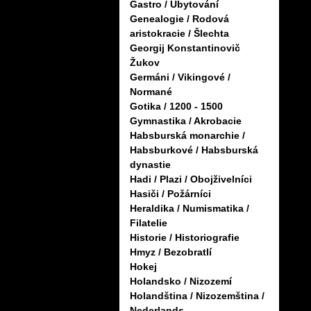
Gastro / Ubytování
Genealogie / Rodová
aristokracie / Šlechta
Georgij Konstantinovič
Žukov
Germáni / Vikingové /
Normané
Gotika / 1200 - 1500
Gymnastika / Akrobacie
Habsburská monarchie /
Habsburkové / Habsburská
dynastie
Hadi / Plazi / Obojživelníci
Hasiči / Požárníci
Heraldika / Numismatika /
Filatelie
Historie / Historiografie
Hmyz / Bezobratlí
Hokej
Holandsko / Nizozemí
Holandština / Nizozemština /
Nederlands