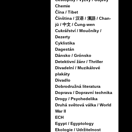
Chemie
Čína / Tibet
Čínština / 汉语 / 漢語 / Chan-
jü / 中文 / Čung-wen
Cukrářství / Moučníky /
Dezerty
Cyklistika
Dagestán
Dánsko / Grónsko
Detektivní žánr / Thriller
Divadelní / Muzikálové
plakáty
Divadlo
Dobrodružná literatura
Doprava / Dopravní technika
Drogy / Psychedelika
Druhá světová válka / World
War II
ECH
Egypt / Egyptology
Ekologie / Udržitelnost