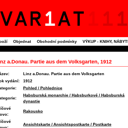
boží
Objednat
Obchodní podmínky
VÝKUP - KNIHY, NÁBY
inz a.Donau. Partie aus dem Volksgarten, 1912
ázev:
Linz a.Donau. Partie aus dem Volksgarten
ok vydání:
1912
ategorie:
Pohled / Pohlednice
Habsburská monarchie / Habsburkové / Habsburská
ategorie:
dynastie
líčové
Rakousko
lovo:
líčové
Ansichtskarte / Ansichtspostkarte / Postkarte
lovo: