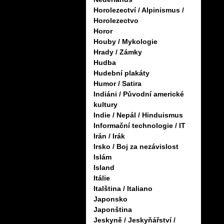
Horolezectví / Alpinismus /
Horolezectvo
Horor
Houby / Mykologie
Hrady / Zámky
Hudba
Hudební plakáty
Humor / Satira
Indiáni / Původní americké
kultury
Indie / Nepál / Hinduismus
Informační technologie / IT
Irán / Irák
Irsko / Boj za nezávislost
Islám
Island
Itálie
Italština / Italiano
Japonsko
Japonština
Jeskyně / Jeskyňářství /