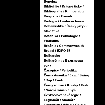
Benelux
Bibliofilie / Krásné tisky /
Bibliografie / Knihovnictví
Biografie / Paměti
Biologie / Evoluční teorie
Bohemistika / Český jazyk /
Slavistika
Botanika / Pomologie /
Floristika
Británie / Commonwealth
Brusel / EXPO 58
Bulharsko
Bulharština / Български
език
Časopisy / Periodika
Černá Amerika / Jazz / Swing
/ Rap / Funk
Černý román / Krváky / Brak
/ Naivní román / Kýč
Československé legie /
Legionáři / Anabáze
Cestopisy / Výzvy / Objevy