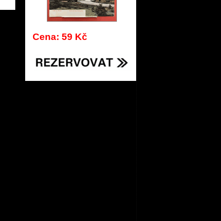
767
Cena: 59 Kč