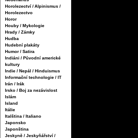
Horolezectví / Alpinismus /
Horolezectvo
Horor
Houby / Mykologie
Hrady / Zámky
Hudba
Hudební plakáty
Humor / Satira
Indiáni / Původní americké
kultury
Indie / Nepál / Hinduismus
Informační technologie / IT
Irán / Irák
Irsko / Boj za nezávislost
Islám
Island
Itálie
Italština / Italiano
Japonsko
Japonština
Jeskyně / Jeskyňářství /