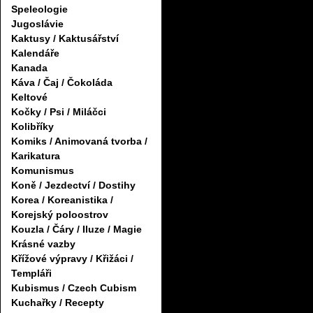
Speleologie
Jugoslávie
Kaktusy / Kaktusářství
Kalendáře
Kanada
Káva / Čaj / Čokoláda
Keltové
Kočky / Psi / Miláčci
Kolibříky
Komiks / Animovaná tvorba /
Karikatura
Komunismus
Koně / Jezdectví / Dostihy
Korea / Koreanistika /
Korejský poloostrov
Kouzla / Čáry / Iluze / Magie
Krásné vazby
Křížové výpravy / Křižáci /
Templáři
Kubismus / Czech Cubism
Kuchařky / Recepty