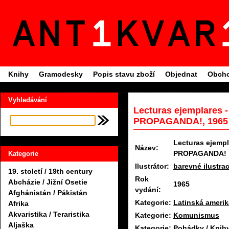
Knihy
Gramodesky
Popis stavu zboží
Objednat
Obcho
Vyhledávání
Lecturas ejemplares
PROPAGANDA!, 1965
Lecturas ejemp
Název:
PROPAGANDA!
Kategorie
Ilustrátor:
barevné ilustra
19. století / 19th century
Rok
Abcházie / Jižní Osetie
1965
vydání:
Afghánistán / Pákistán
Kategorie:
Latinská amerik
Afrika
Akvaristika / Teraristika
Kategorie:
Komunismus
Aljaška
Kategorie:
Pohádky / Knihy