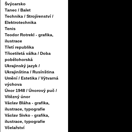
Švýcarsko
Tanec / Balet
Technika / Strojírenství /
Elektrotechnika
Tenis
Teodor Rotrekl - grafika,
ilustrace
Třetí republika
Třicetiletá válka / Doba
pobělohorská
Ukrajinský jazyk /
Ukrajinština / Rusínština
Umění / Estetika / Výtvarná
výchova
Únor 1948 / Únorový puč /
Vítězný únor
Václav Bláha - grafika,
ilustrace, typografie
Václav Sivko - grafika,
ilustrace, typografie
Včelařství