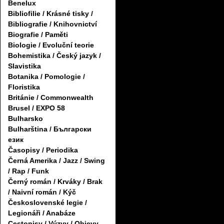
Benelux
Bibliofilie / Krásné tisky /
Bibliografie / Knihovnictví
Biografie / Paměti
Biologie / Evoluční teorie
Bohemistika / Český jazyk /
Slavistika
Botanika / Pomologie /
Floristika
Británie / Commonwealth
Brusel / EXPO 58
Bulharsko
Bulharština / Български
език
Časopisy / Periodika
Černá Amerika / Jazz / Swing
/ Rap / Funk
Černý román / Krváky / Brak
/ Naivní román / Kýč
Československé legie /
Legionáři / Anabáze
Cestopisy / Výzvy / Objevy