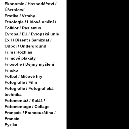
Ekonomie / Hospodářství /
Účetnictví
Erotika / Vztahy
Etnologie / Lidové umění /
Folklor / Rasismus
Evropa / EU / Evropská unie
Exil / Disent / Samizdat /
Odboj / Underground
Film / Rozhlas
Filmové plakáty
Filosofie / Dějiny myšlení
Finsko
Fotbal / Míčové hry
Fotografie / Film
Fotografie / Fotografická
technika
Fotomontáž / Koláž /
Fotomontage / Collage
Français / Francouzština /
Francie
Fyzika