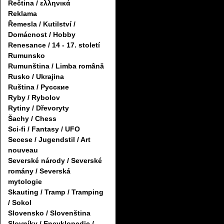
Řečtina / ελληνικά
Reklama
Řemesla / Kutilství /
Domácnost / Hobby
Renesance / 14 - 17. století
Rumunsko
Rumunština / Limba română
Rusko / Ukrajina
Ruština / Русские
Ryby / Rybolov
Rytiny / Dřevoryty
Šachy / Chess
Sci-fi / Fantasy / UFO
Secese / Jugendstil / Art
nouveau
Severské národy / Severské
romány / Severská
mytologie
Skauting / Tramp / Tramping
/ Sokol
Slovensko / Slovenština
Slovníky / Encyklopedie /