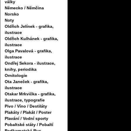
války
Německo / Němčina
Norsko
Noty
Oldřich Jelínek - grafika,
ilustrace
Oldřich Kulhánek - grafika,
ilustrace
Olga Pavalová - grafika,
ilustrace
Ondřej Sekora - ilustrace,
knihy, periodika
Ornitologie
Ota Janeček - grafika,
ilustrace
Otakar Mrkvička - grafika,
ilustrace, typografie
Pivo / Víno / Destiláty
Plakáty / Plakát / Poster
Plavání / Vodní sporty
Pobaltské státy / Pobaltí
Podkarpatská Rus