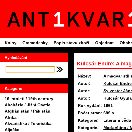
Knihy
Gramodesky
Popis stavu zboží
Objednat
Obcho
Vyhledávání
Kulcsár Endre: A magya
Název:
A magyar stili
Autor:
Kulcsár Endre
Kategorie
Autor:
Sylvester Ján
Autor:
Kulcsár Gyula
19. století / 19th century
Abcházie / Jižní Osetie
Rok vydání:
1961
Afghánistán / Pákistán
Počet stran:
699 s.
Afrika
Kategorie:
Literární věda
Akvaristika / Teraristika
Kategorie:
Maďarština / 
Aljaška