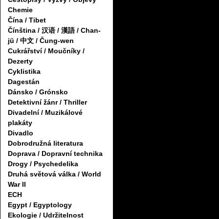
Chemie
Čína / Tibet
Čínština / 汉语 / 漢語 / Chan-
jü / 中文 / Čung-wen
Cukrářství / Moučníky /
Dezerty
Cyklistika
Dagestán
Dánsko / Grónsko
Detektivní žánr / Thriller
Divadelní / Muzikálové
plakáty
Divadlo
Dobrodružná literatura
Doprava / Dopravní technika
Drogy / Psychedelika
Druhá světová válka / World
War II
ECH
Egypt / Egyptology
Ekologie / Udržitelnost