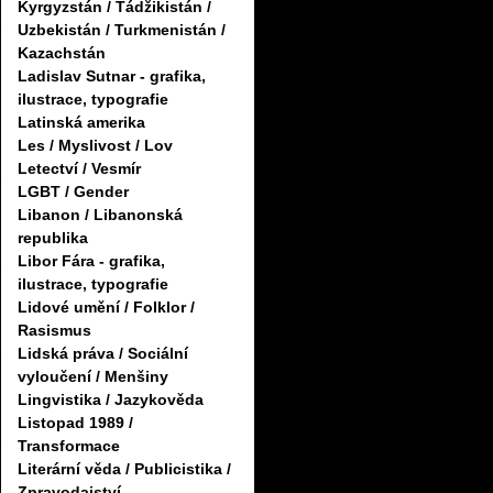
Kyrgyzstán / Tádžikistán /
Uzbekistán / Turkmenistán /
Kazachstán
Ladislav Sutnar - grafika,
ilustrace, typografie
Latinská amerika
Les / Myslivost / Lov
Letectví / Vesmír
LGBT / Gender
Libanon / Libanonská
republika
Libor Fára - grafika,
ilustrace, typografie
Lidové umění / Folklor /
Rasismus
Lidská práva / Sociální
vyloučení / Menšiny
Lingvistika / Jazykověda
Listopad 1989 /
Transformace
Literární věda / Publicistika /
Zpravodajství