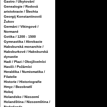
Gastro / Ubytování
Genealogie / Rodová
aristokracie / Šlechta
Georgij Konstantinovič
Žukov
Germáni / Vikingové /
Normané
Gotika / 1200 - 1500
Gymnastika / Akrobacie
Habsburská monarchie /
Habsburkové / Habsburská
dynastie
Hadi / Plazi / Obojživelníci
Hasiči / Požárníci
Heraldika / Numismatika /
Filatelie
Historie / Historiografie
Hmyz / Bezobratlí
Hokej
Holandsko / Nizozemí
Holandština / Nizozemština /
Nederlands