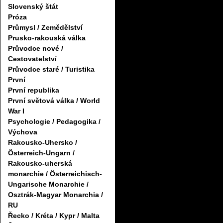
Slovenský štát
Próza
Průmysl / Zemědělství
Prusko-rakouská válka
Průvodce nové /
Cestovatelství
Průvodce staré / Turistika
První
První republika
První světová válka / World
War I
Psychologie / Pedagogika /
Výchova
Rakousko-Uhersko /
Österreich-Ungarn /
Rakousko-uherská
monarchie / Österreichisch-
Ungarische Monarchie /
Osztrák-Magyar Monarchia /
RU
Řecko / Kréta / Kypr / Malta