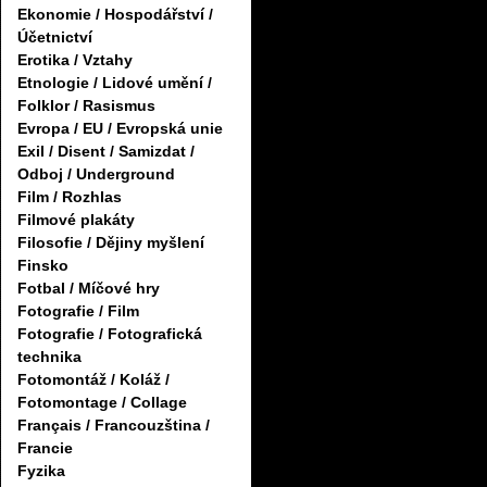
Ekonomie / Hospodářství /
Účetnictví
Erotika / Vztahy
Etnologie / Lidové umění /
Folklor / Rasismus
Evropa / EU / Evropská unie
Exil / Disent / Samizdat /
Odboj / Underground
Film / Rozhlas
Filmové plakáty
Filosofie / Dějiny myšlení
Finsko
Fotbal / Míčové hry
Fotografie / Film
Fotografie / Fotografická
technika
Fotomontáž / Koláž /
Fotomontage / Collage
Français / Francouzština /
Francie
Fyzika