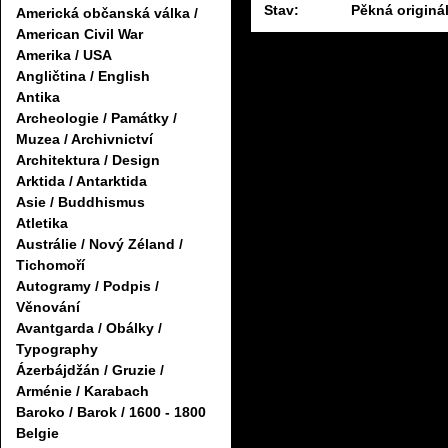
Stav:
Pěkná originá
Americká občanská válka /
American Civil War
Amerika / USA
Angličtina / English
Antika
Archeologie / Památky /
Muzea / Archivnictví
Architektura / Design
Arktida / Antarktida
Asie / Buddhismus
Atletika
Austrálie / Nový Zéland /
Tichomoří
Autogramy / Podpis /
Věnování
Avantgarda / Obálky /
Typography
Ázerbájdžán / Gruzie /
Arménie / Karabach
Baroko / Barok / 1600 - 1800
Belgie