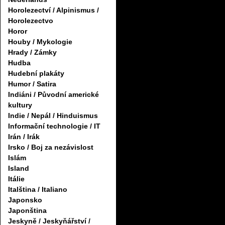
Horolezectví / Alpinismus /
Horolezectvo
Horor
Houby / Mykologie
Hrady / Zámky
Hudba
Hudební plakáty
Humor / Satira
Indiáni / Původní americké
kultury
Indie / Nepál / Hinduismus
Informační technologie / IT
Irán / Irák
Irsko / Boj za nezávislost
Islám
Island
Itálie
Italština / Italiano
Japonsko
Japonština
Jeskyně / Jeskyňářství /