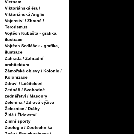
Vietnam
Viktoriánská éra /
Viktoriánská Anglie
Vojenství / Zbraně /
Terorismus
Vojtěch Kubašta - grafika,
ilustrace
Vojtěch Sedláček - grafika,
ilustrace
Zahrada / Zahradní
architektura
Zámořské objevy / Kolonie /
Kolonizace
Zdraví / Léčitelství
Zednáři / Svobodné
zednářství / Masonry
Zelenina / Zdravá výživa
Železnice / Dráhy
Židé / Židovství
Zimní sporty
Zoologie / Zootechnika
Zpěv / Showbusiness /