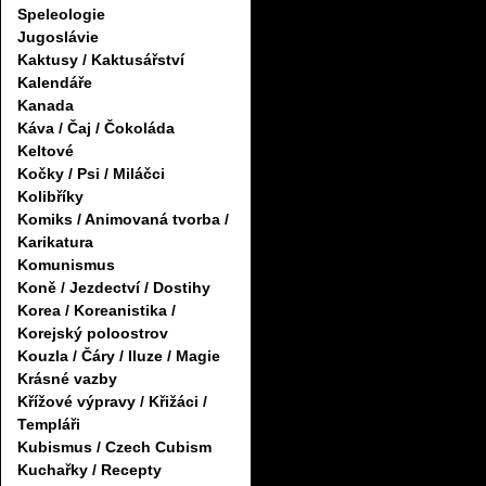
Speleologie
Jugoslávie
Kaktusy / Kaktusářství
Kalendáře
Kanada
Káva / Čaj / Čokoláda
Keltové
Kočky / Psi / Miláčci
Kolibříky
Komiks / Animovaná tvorba /
Karikatura
Komunismus
Koně / Jezdectví / Dostihy
Korea / Koreanistika /
Korejský poloostrov
Kouzla / Čáry / Iluze / Magie
Krásné vazby
Křížové výpravy / Křižáci /
Templáři
Kubismus / Czech Cubism
Kuchařky / Recepty