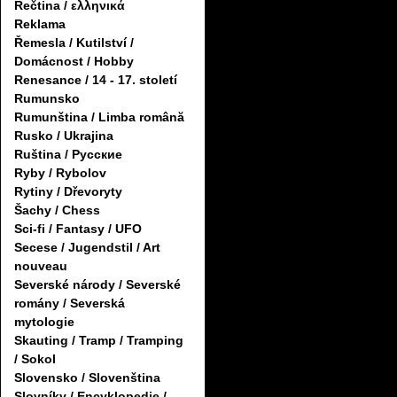
Řečtina / ελληνικά
Reklama
Řemesla / Kutilství /
Domácnost / Hobby
Renesance / 14 - 17. století
Rumunsko
Rumunština / Limba română
Rusko / Ukrajina
Ruština / Русские
Ryby / Rybolov
Rytiny / Dřevoryty
Šachy / Chess
Sci-fi / Fantasy / UFO
Secese / Jugendstil / Art
nouveau
Severské národy / Severské
romány / Severská
mytologie
Skauting / Tramp / Tramping
/ Sokol
Slovensko / Slovenština
Slovníky / Encyklopedie /