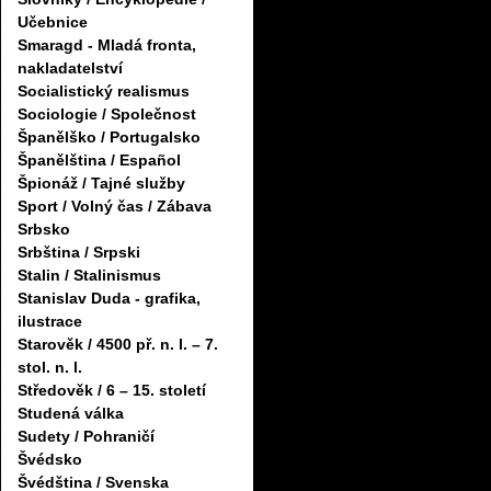
Učebnice
Smaragd - Mladá fronta,
nakladatelství
Socialistický realismus
Sociologie / Společnost
Španělško / Portugalsko
Španělština / Español
Špionáž / Tajné služby
Sport / Volný čas / Zábava
Srbsko
Srbština / Srpski
Stalin / Stalinismus
Stanislav Duda - grafika,
ilustrace
Starověk / 4500 př. n. l. – 7.
stol. n. l.
Středověk / 6 – 15. století
Studená válka
Sudety / Pohraničí
Švédsko
Švédština / Svenska