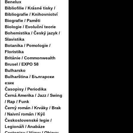
Benelux
Bibliofilie / Krásné tisky /
Bibliografie / Knihovnictví
Biografie / Paměti
Biologie / Evoluční teorie
Bohemistika / Český jazyk /
Slavistika
Botanika / Pomologie /
Floristika
Británie / Commonwealth
Brusel / EXPO 58
Bulharsko
Bulharština / Български
език
Časopisy / Periodika
Černá Amerika / Jazz / Swing
/ Rap / Funk
Černý román / Krváky / Brak
/ Naivní román / Kýč
Československé legie /
Legionáři / Anabáze
Cestopisy / Výzvy / Objevy