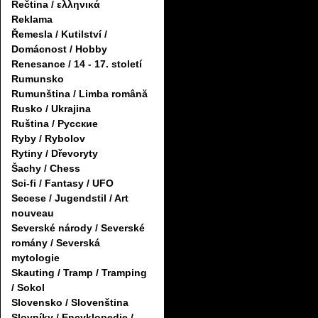
Řečtina / ελληνικά
Reklama
Řemesla / Kutilství /
Domácnost / Hobby
Renesance / 14 - 17. století
Rumunsko
Rumunština / Limba română
Rusko / Ukrajina
Ruština / Русские
Ryby / Rybolov
Rytiny / Dřevoryty
Šachy / Chess
Sci-fi / Fantasy / UFO
Secese / Jugendstil / Art
nouveau
Severské národy / Severské
romány / Severská
mytologie
Skauting / Tramp / Tramping
/ Sokol
Slovensko / Slovenština
Slovníky / Encyklopedie /