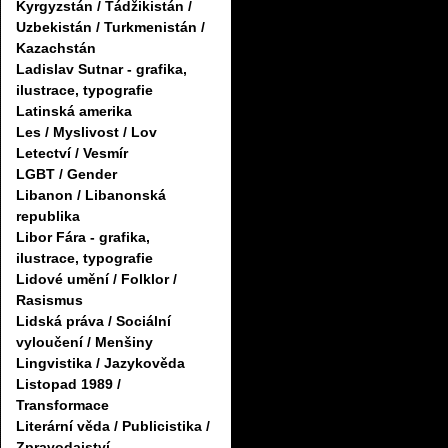
Kyrgyzstán / Tádžikistán /
Uzbekistán / Turkmenistán /
Kazachstán
Ladislav Sutnar - grafika,
ilustrace, typografie
Latinská amerika
Les / Myslivost / Lov
Letectví / Vesmír
LGBT / Gender
Libanon / Libanonská
republika
Libor Fára - grafika,
ilustrace, typografie
Lidové umění / Folklor /
Rasismus
Lidská práva / Sociální
vyloučení / Menšiny
Lingvistika / Jazykověda
Listopad 1989 /
Transformace
Literární věda / Publicistika /
Zpravodajství