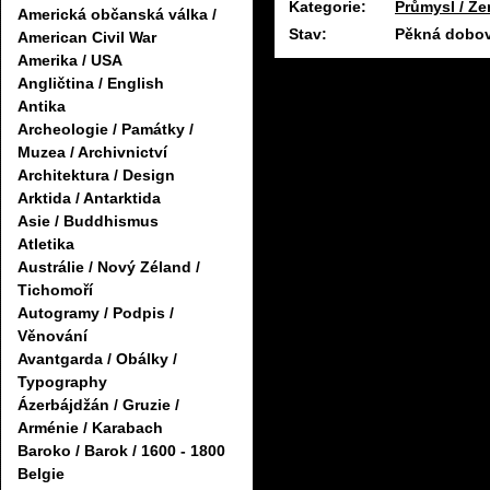
Kategorie:
Průmysl / Ze
Americká občanská válka /
Stav:
Pěkná dobov
American Civil War
Amerika / USA
Angličtina / English
Antika
Archeologie / Památky /
Muzea / Archivnictví
Architektura / Design
Arktida / Antarktida
Asie / Buddhismus
Atletika
Austrálie / Nový Zéland /
Tichomoří
Autogramy / Podpis /
Věnování
Avantgarda / Obálky /
Typography
Ázerbájdžán / Gruzie /
Arménie / Karabach
Baroko / Barok / 1600 - 1800
Belgie