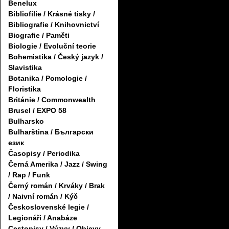
Benelux
Bibliofilie / Krásné tisky /
Bibliografie / Knihovnictví
Biografie / Paměti
Biologie / Evoluční teorie
Bohemistika / Český jazyk /
Slavistika
Botanika / Pomologie /
Floristika
Británie / Commonwealth
Brusel / EXPO 58
Bulharsko
Bulharština / Български
език
Časopisy / Periodika
Černá Amerika / Jazz / Swing
/ Rap / Funk
Černý román / Krváky / Brak
/ Naivní román / Kýč
Československé legie /
Legionáři / Anabáze
Cestopisy / Výzvy / Objevy