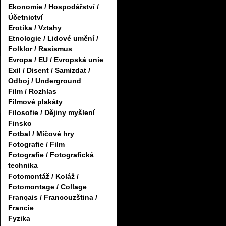
Ekonomie / Hospodářství /
Účetnictví
Erotika / Vztahy
Etnologie / Lidové umění /
Folklor / Rasismus
Evropa / EU / Evropská unie
Exil / Disent / Samizdat /
Odboj / Underground
Film / Rozhlas
Filmové plakáty
Filosofie / Dějiny myšlení
Finsko
Fotbal / Míčové hry
Fotografie / Film
Fotografie / Fotografická
technika
Fotomontáž / Koláž /
Fotomontage / Collage
Français / Francouzština /
Francie
Fyzika