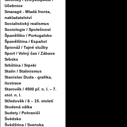
Učebnice
Smaragd - Mladá fronta,
nakladatelství
Socialistický realismus
Sociologie / Společnost
Španělško / Portugalsko
Španělština / Español
Špionáž / Tajné služby
Sport / Volný čas / Zábava
Srbsko
Srbština / Srpski
Stalin / Stalinismus
Stanislav Duda - grafika,
ilustrace
Starověk / 4500 př. n. l. – 7.
stol. n. l.
Středověk / 6 – 15. století
Studená válka
Sudety / Pohraničí
Švédsko
Švédština / Svenska