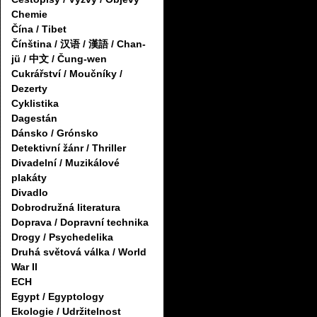
Chemie
Čína / Tibet
Čínština / 汉语 / 漢語 / Chan-
jü / 中文 / Čung-wen
Cukrářství / Moučníky /
Dezerty
Cyklistika
Dagestán
Dánsko / Grónsko
Detektivní žánr / Thriller
Divadelní / Muzikálové
plakáty
Divadlo
Dobrodružná literatura
Doprava / Dopravní technika
Drogy / Psychedelika
Druhá světová válka / World
War II
ECH
Egypt / Egyptology
Ekologie / Udržitelnost