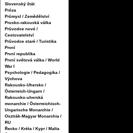
Slovenský štát
Próza
Průmysl / Zemědělství
Prusko-rakouská válka
Průvodce nové /
Cestovatelství
Průvodce staré / Turistika
První
První republika
První světová válka / World
War I
Psychologie / Pedagogika /
Výchova
Rakousko-Uhersko /
Österreich-Ungarn /
Rakousko-uherská
monarchie / Österreichisch-
Ungarische Monarchie /
Osztrák-Magyar Monarchia /
RU
Řecko / Kréta / Kypr / Malta