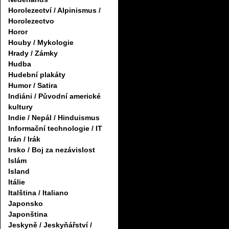
Horolezectví / Alpinismus /
Horolezectvo
Horor
Houby / Mykologie
Hrady / Zámky
Hudba
Hudební plakáty
Humor / Satira
Indiáni / Původní americké
kultury
Indie / Nepál / Hinduismus
Informační technologie / IT
Irán / Irák
Irsko / Boj za nezávislost
Islám
Island
Itálie
Italština / Italiano
Japonsko
Japonština
Jeskyně / Jeskyňářství /