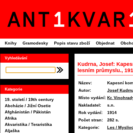
Knihy
Gramodesky
Popis stavu zboží
Objednat
Obcho
Vyhledávání
Kudrna, Josef: Kapes
lesním průmyslu., 19
Název:
Kapesní kom
Kategorie
Autor:
Josef Kudrn
Místo vydání:
Kr. Vinohrad
19. století / 19th century
Nakladatel:
s.n.
Abcházie / Jižní Osetie
Afghánistán / Pákistán
Rok vydání:
1914
Afrika
Počet stran:
282 s.
Akvaristika / Teraristika
Kategorie:
Les / Mysliv
Aljaška