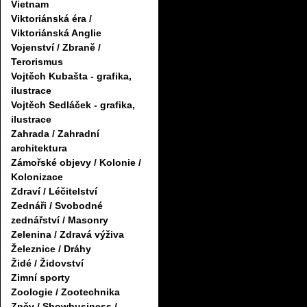
Vietnam
Viktoriánská éra /
Viktoriánská Anglie
Vojenství / Zbraně /
Terorismus
Vojtěch Kubašta - grafika,
ilustrace
Vojtěch Sedláček - grafika,
ilustrace
Zahrada / Zahradní
architektura
Zámořské objevy / Kolonie /
Kolonizace
Zdraví / Léčitelství
Zednáři / Svobodné
zednářství / Masonry
Zelenina / Zdravá výživa
Železnice / Dráhy
Židé / Židovství
Zimní sporty
Zoologie / Zootechnika
Zpěv / Showbusiness /