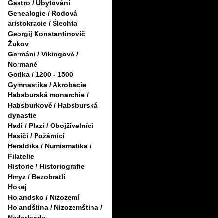
Gastro / Ubytování
Genealogie / Rodová
aristokracie / Šlechta
Georgij Konstantinovič
Žukov
Germáni / Vikingové /
Normané
Gotika / 1200 - 1500
Gymnastika / Akrobacie
Habsburská monarchie /
Habsburkové / Habsburská
dynastie
Hadi / Plazi / Obojživelníci
Hasiči / Požárníci
Heraldika / Numismatika /
Filatelie
Historie / Historiografie
Hmyz / Bezobratlí
Hokej
Holandsko / Nizozemí
Holandština / Nizozemština /
Nederlands