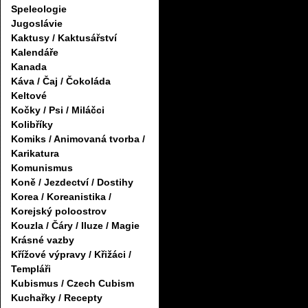
Speleologie
Jugoslávie
Kaktusy / Kaktusářství
Kalendáře
Kanada
Káva / Čaj / Čokoláda
Keltové
Kočky / Psi / Miláčci
Kolibříky
Komiks / Animovaná tvorba /
Karikatura
Komunismus
Koně / Jezdectví / Dostihy
Korea / Koreanistika /
Korejský poloostrov
Kouzla / Čáry / Iluze / Magie
Krásné vazby
Křížové výpravy / Křižáci /
Templáři
Kubismus / Czech Cubism
Kuchařky / Recepty