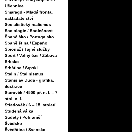
Učebnice
Smaragd - Mladá fronta,
nakladatelství
Socialistický realismus
Sociologie / Společnost
Španělško / Portugalsko
Španělština / Español
Špionáž / Tajné služby
Sport / Volný čas / Zábava
Srbsko
Srbština / Srpski
Stalin / Stalinismus
Stanislav Duda - grafika,
ilustrace
Starověk / 4500 př. n. l. – 7.
stol. n. l.
Středověk / 6 – 15. století
Studená válka
Sudety / Pohraničí
Švédsko
Švédština / Svenska