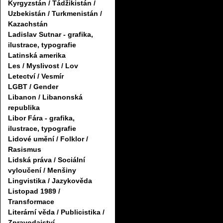
Kyrgyzstán / Tádžikistán /
Uzbekistán / Turkmenistán /
Kazachstán
Ladislav Sutnar - grafika,
ilustrace, typografie
Latinská amerika
Les / Myslivost / Lov
Letectví / Vesmír
LGBT / Gender
Libanon / Libanonská
republika
Libor Fára - grafika,
ilustrace, typografie
Lidové umění / Folklor /
Rasismus
Lidská práva / Sociální
vyloučení / Menšiny
Lingvistika / Jazykověda
Listopad 1989 /
Transformace
Literární věda / Publicistika /
Zpravodajství