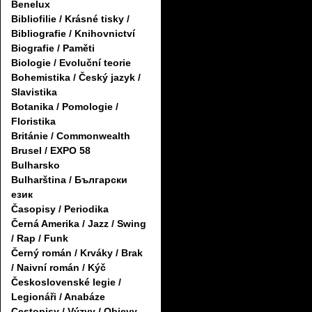
Benelux
Bibliofilie / Krásné tisky /
Bibliografie / Knihovnictví
Biografie / Paměti
Biologie / Evoluční teorie
Bohemistika / Český jazyk /
Slavistika
Botanika / Pomologie /
Floristika
Británie / Commonwealth
Brusel / EXPO 58
Bulharsko
Bulharština / Български
език
Časopisy / Periodika
Černá Amerika / Jazz / Swing
/ Rap / Funk
Černý román / Krváky / Brak
/ Naivní román / Kýč
Československé legie /
Legionáři / Anabáze
Cestopisy / Výzvy / Objevy