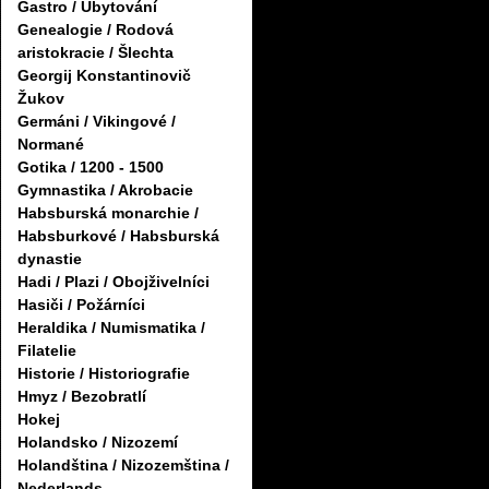
Gastro / Ubytování
Genealogie / Rodová
aristokracie / Šlechta
Georgij Konstantinovič
Žukov
Germáni / Vikingové /
Normané
Gotika / 1200 - 1500
Gymnastika / Akrobacie
Habsburská monarchie /
Habsburkové / Habsburská
dynastie
Hadi / Plazi / Obojživelníci
Hasiči / Požárníci
Heraldika / Numismatika /
Filatelie
Historie / Historiografie
Hmyz / Bezobratlí
Hokej
Holandsko / Nizozemí
Holandština / Nizozemština /
Nederlands