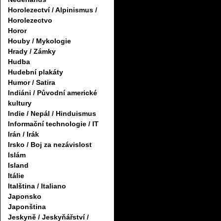
Horolezectví / Alpinismus /
Horolezectvo
Horor
Houby / Mykologie
Hrady / Zámky
Hudba
Hudební plakáty
Humor / Satira
Indiáni / Původní americké
kultury
Indie / Nepál / Hinduismus
Informační technologie / IT
Irán / Irák
Irsko / Boj za nezávislost
Islám
Island
Itálie
Italština / Italiano
Japonsko
Japonština
Jeskyně / Jeskyňářství /