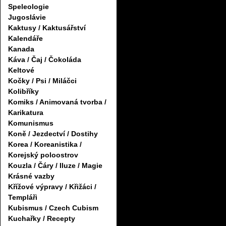
Speleologie
Jugoslávie
Kaktusy / Kaktusářství
Kalendáře
Kanada
Káva / Čaj / Čokoláda
Keltové
Kočky / Psi / Miláčci
Kolibříky
Komiks / Animovaná tvorba /
Karikatura
Komunismus
Koně / Jezdectví / Dostihy
Korea / Koreanistika /
Korejský poloostrov
Kouzla / Čáry / Iluze / Magie
Krásné vazby
Křížové výpravy / Křižáci /
Templáři
Kubismus / Czech Cubism
Kuchařky / Recepty