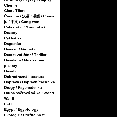
Chemie
Čína / Tibet
Čínština / 汉语 / 漢語 / Chan-
jü / 中文 / Čung-wen
Cukrářství / Moučníky /
Dezerty
Cyklistika
Dagestán
Dánsko / Grónsko
Detektivní žánr / Thriller
Divadelní / Muzikálové
plakáty
Divadlo
Dobrodružná literatura
Doprava / Dopravní technika
Drogy / Psychedelika
Druhá světová válka / World
War II
ECH
Egypt / Egyptology
Ekologie / Udržitelnost