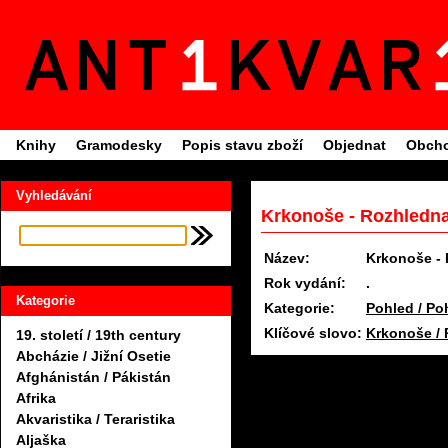
Knihy
Gramodesky
Popis stavu zboží
Objednat
Obcho
Vyhledávání
Krkonoše - Rozhledna 
Název:
Krkonoše - 
Rok vydání:
.
Kategorie
Kategorie:
Pohled / Po
Klíčové slovo:
Krkonoše / 
19. století / 19th century
Abcházie / Jižní Osetie
Afghánistán / Pákistán
Afrika
Akvaristika / Teraristika
Aljaška