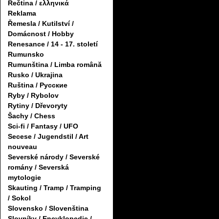
Řečtina / ελληνικά
Reklama
Řemesla / Kutilství /
Domácnost / Hobby
Renesance / 14 - 17. století
Rumunsko
Rumunština / Limba română
Rusko / Ukrajina
Ruština / Русские
Ryby / Rybolov
Rytiny / Dřevoryty
Šachy / Chess
Sci-fi / Fantasy / UFO
Secese / Jugendstil / Art
nouveau
Severské národy / Severské
romány / Severská
mytologie
Skauting / Tramp / Tramping
/ Sokol
Slovensko / Slovenština
Slovníky / Encyklopedie /