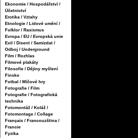
Ekonomie / Hospodářství /
Účetnictví
Erotika / Vztahy
Etnologie / Lidové umění /
Folklor / Rasismus
Evropa / EU / Evropská unie
Exil / Disent / Samizdat /
Odboj / Underground
Film / Rozhlas
Filmové plakáty
Filosofie / Dějiny myšlení
Finsko
Fotbal / Míčové hry
Fotografie / Film
Fotografie / Fotografická
technika
Fotomontáž / Koláž /
Fotomontage / Collage
Français / Francouzština /
Francie
Fyzika