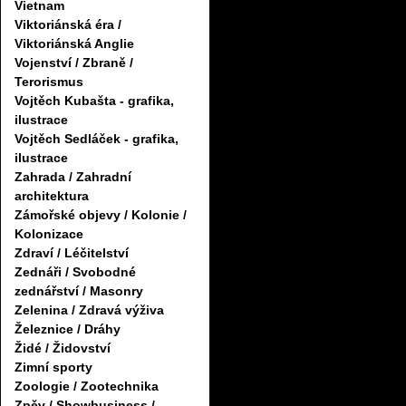
Vietnam
Viktoriánská éra /
Viktoriánská Anglie
Vojenství / Zbraně /
Terorismus
Vojtěch Kubašta - grafika,
ilustrace
Vojtěch Sedláček - grafika,
ilustrace
Zahrada / Zahradní
architektura
Zámořské objevy / Kolonie /
Kolonizace
Zdraví / Léčitelství
Zednáři / Svobodné
zednářství / Masonry
Zelenina / Zdravá výživa
Železnice / Dráhy
Židé / Židovství
Zimní sporty
Zoologie / Zootechnika
Zpěv / Showbusiness /