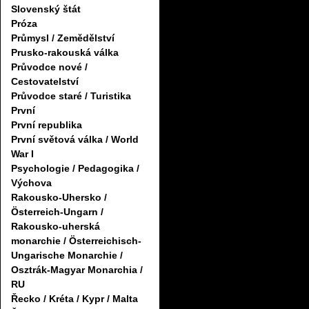
Slovenský štát
Próza
Průmysl / Zemědělství
Prusko-rakouská válka
Průvodce nové /
Cestovatelství
Průvodce staré / Turistika
První
První republika
První světová válka / World
War I
Psychologie / Pedagogika /
Výchova
Rakousko-Uhersko /
Österreich-Ungarn /
Rakousko-uherská
monarchie / Österreichisch-
Ungarische Monarchie /
Osztrák-Magyar Monarchia /
RU
Řecko / Kréta / Kypr / Malta