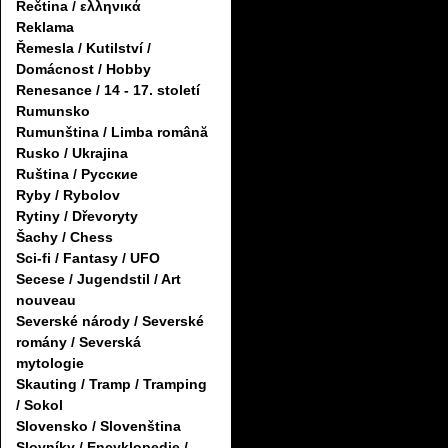
Řečtina / ελληνικά
Reklama
Řemesla / Kutilství /
Domácnost / Hobby
Renesance / 14 - 17. století
Rumunsko
Rumunština / Limba română
Rusko / Ukrajina
Ruština / Русские
Ryby / Rybolov
Rytiny / Dřevoryty
Šachy / Chess
Sci-fi / Fantasy / UFO
Secese / Jugendstil / Art
nouveau
Severské národy / Severské
romány / Severská
mytologie
Skauting / Tramp / Tramping
/ Sokol
Slovensko / Slovenština
Slovníky / Encyklopedie /