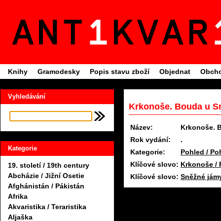
Knihy
Gramodesky
Popis stavu zboží
Objednat
Obcho
Vyhledávání
Krkonoše. Bouda u S
Název:
Krkonoše. 
Rok vydání:
.
Kategorie
Kategorie:
Pohled / Po
Klíčové slovo:
Krkonoše / 
19. století / 19th century
Abcházie / Jižní Osetie
Klíčové slovo:
Sněžné jámy
Afghánistán / Pákistán
Afrika
Akvaristika / Teraristika
Aljaška