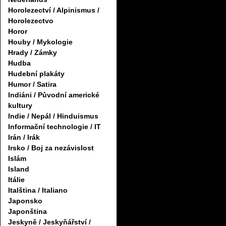
Horolezectví / Alpinismus /
Horolezectvo
Horor
Houby / Mykologie
Hrady / Zámky
Hudba
Hudební plakáty
Humor / Satira
Indiáni / Původní americké
kultury
Indie / Nepál / Hinduismus
Informační technologie / IT
Irán / Irák
Irsko / Boj za nezávislost
Islám
Island
Itálie
Italština / Italiano
Japonsko
Japonština
Jeskyně / Jeskyňářství /