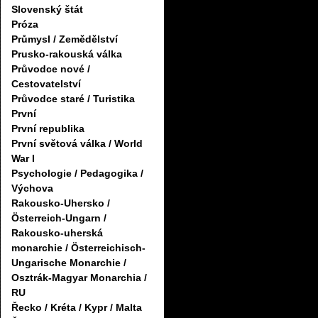
Slovenský štát
Próza
Průmysl / Zemědělství
Prusko-rakouská válka
Průvodce nové /
Cestovatelství
Průvodce staré / Turistika
První
První republika
První světová válka / World
War I
Psychologie / Pedagogika /
Výchova
Rakousko-Uhersko /
Österreich-Ungarn /
Rakousko-uherská
monarchie / Österreichisch-
Ungarische Monarchie /
Osztrák-Magyar Monarchia /
RU
Řecko / Kréta / Kypr / Malta