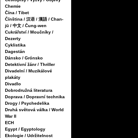
Chemie
Čína / Tibet
Čínština / 汉语 / 漢語 / Chan-
jü / 中文 / Čung-wen
Cukrářství / Moučníky /
Dezerty
Cyklistika
Dagestán
Dánsko / Grónsko
Detektivní žánr / Thriller
Divadelní / Muzikálové
plakáty
Divadlo
Dobrodružná literatura
Doprava / Dopravní technika
Drogy / Psychedelika
Druhá světová válka / World
War II
ECH
Egypt / Egyptology
Ekologie / Udržitelnost