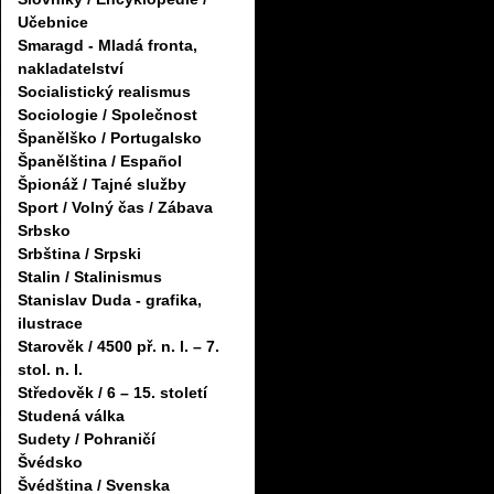
Učebnice
Smaragd - Mladá fronta,
nakladatelství
Socialistický realismus
Sociologie / Společnost
Španělško / Portugalsko
Španělština / Español
Špionáž / Tajné služby
Sport / Volný čas / Zábava
Srbsko
Srbština / Srpski
Stalin / Stalinismus
Stanislav Duda - grafika,
ilustrace
Starověk / 4500 př. n. l. – 7.
stol. n. l.
Středověk / 6 – 15. století
Studená válka
Sudety / Pohraničí
Švédsko
Švédština / Svenska