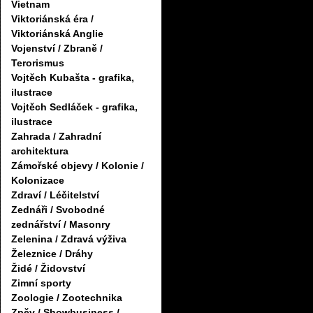
Vietnam
Viktoriánská éra /
Viktoriánská Anglie
Vojenství / Zbraně /
Terorismus
Vojtěch Kubašta - grafika,
ilustrace
Vojtěch Sedláček - grafika,
ilustrace
Zahrada / Zahradní
architektura
Zámořské objevy / Kolonie /
Kolonizace
Zdraví / Léčitelství
Zednáři / Svobodné
zednářství / Masonry
Zelenina / Zdravá výživa
Železnice / Dráhy
Židé / Židovství
Zimní sporty
Zoologie / Zootechnika
Zpěv / Showbusiness /