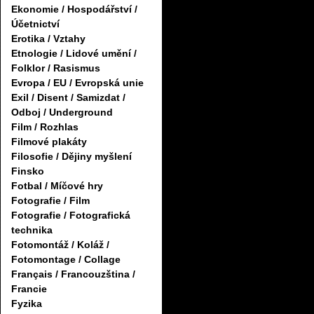
Ekonomie / Hospodářství /
Účetnictví
Erotika / Vztahy
Etnologie / Lidové umění /
Folklor / Rasismus
Evropa / EU / Evropská unie
Exil / Disent / Samizdat /
Odboj / Underground
Film / Rozhlas
Filmové plakáty
Filosofie / Dějiny myšlení
Finsko
Fotbal / Míčové hry
Fotografie / Film
Fotografie / Fotografická
technika
Fotomontáž / Koláž /
Fotomontage / Collage
Français / Francouzština /
Francie
Fyzika