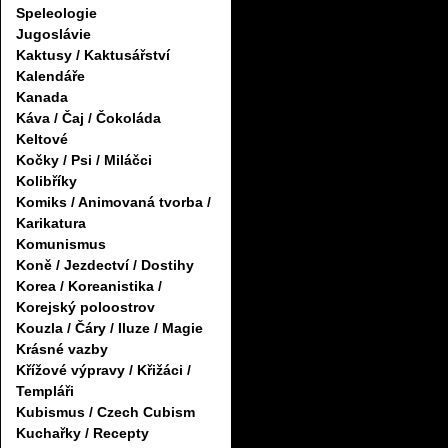
Speleologie
Jugoslávie
Kaktusy / Kaktusářství
Kalendáře
Kanada
Káva / Čaj / Čokoláda
Keltové
Kočky / Psi / Miláčci
Kolibříky
Komiks / Animovaná tvorba /
Karikatura
Komunismus
Koně / Jezdectví / Dostihy
Korea / Koreanistika /
Korejský poloostrov
Kouzla / Čáry / Iluze / Magie
Krásné vazby
Křížové výpravy / Křižáci /
Templáři
Kubismus / Czech Cubism
Kuchařky / Recepty