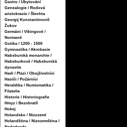
Gastro / Ubytování
Genealogie / Rodová
aristokracie / Šlechta
Georgij Konstantinovič
Žukov
Germáni / Vikingové /
Normané
Gotika / 1200 - 1500
Gymnastika / Akrobacie
Habsburská monarchie /
Habsburkové / Habsburská
dynastie
Hadi / Plazi / Obojživelníci
Hasiči / Požárníci
Heraldika / Numismatika /
Filatelie
Historie / Historiografie
Hmyz / Bezobratlí
Hokej
Holandsko / Nizozemí
Holandština / Nizozemština /
Nederlands