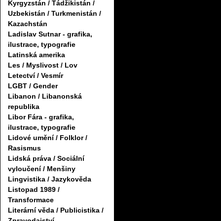
Kyrgyzstán / Tádžikistán /
Uzbekistán / Turkmenistán /
Kazachstán
Ladislav Sutnar - grafika,
ilustrace, typografie
Latinská amerika
Les / Myslivost / Lov
Letectví / Vesmír
LGBT / Gender
Libanon / Libanonská
republika
Libor Fára - grafika,
ilustrace, typografie
Lidové umění / Folklor /
Rasismus
Lidská práva / Sociální
vyloučení / Menšiny
Lingvistika / Jazykověda
Listopad 1989 /
Transformace
Literární věda / Publicistika /
Zpravodajství