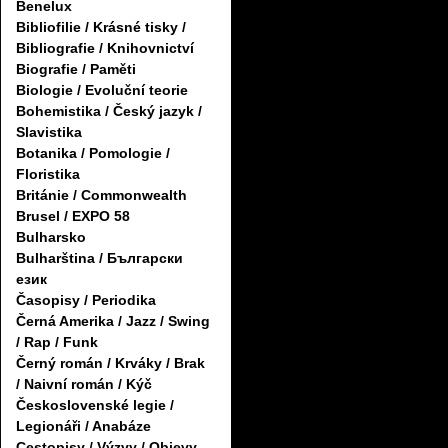
Benelux
Bibliofilie / Krásné tisky /
Bibliografie / Knihovnictví
Biografie / Paměti
Biologie / Evoluční teorie
Bohemistika / Český jazyk /
Slavistika
Botanika / Pomologie /
Floristika
Británie / Commonwealth
Brusel / EXPO 58
Bulharsko
Bulharština / Български
език
Časopisy / Periodika
Černá Amerika / Jazz / Swing
/ Rap / Funk
Černý román / Krváky / Brak
/ Naivní román / Kýč
Československé legie /
Legionáři / Anabáze
Cestopisy / Výzvy / Objevy